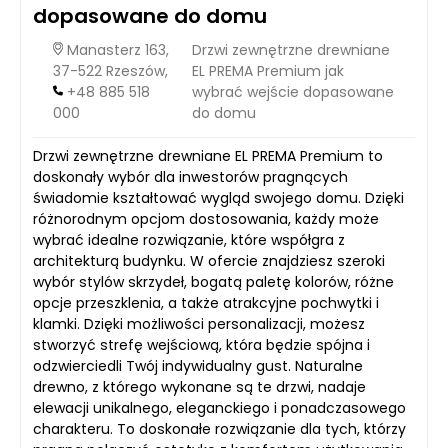
dopasowane do domu
Manasterz 163,
Drzwi zewnętrzne drewniane
37-522 Rzeszów,
EL PREMA Premium jak
+48 885 518
wybrać wejście dopasowane
000
do domu
Drzwi zewnętrzne drewniane EL PREMA Premium to
doskonały wybór dla inwestorów pragnących
świadomie kształtować wygląd swojego domu. Dzięki
różnorodnym opcjom dostosowania, każdy może
wybrać idealne rozwiązanie, które współgra z
architekturą budynku. W ofercie znajdziesz szeroki
wybór stylów skrzydeł, bogatą paletę kolorów, różne
opcje przeszklenia, a także atrakcyjne pochwytki i
klamki. Dzięki możliwości personalizacji, możesz
stworzyć strefę wejściową, która będzie spójna i
odzwierciedli Twój indywidualny gust. Naturalne
drewno, z którego wykonane są te drzwi, nadaje
elewacji unikalnego, eleganckiego i ponadczasowego
charakteru. To doskonałe rozwiązanie dla tych, którzy