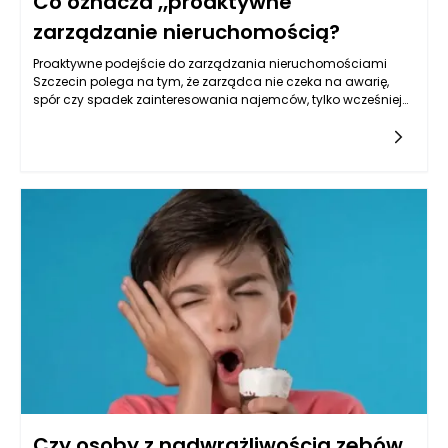
Co oznacza „proaktywne”
zarządzanie nieruchomością?
Proaktywne podejście do zarządzania nieruchomościami
Szczecin polega na tym, że zarządca nie czeka na awarię,
spór czy spadek zainteresowania najemców, tylko wcześniej
identyfikuje ryzyka i planuje działania, które mają im zapobiec.
W praktyce jest to model oparty na antycypacji: tworzeniu
harmonogramów przeglądów, analizowaniu danych z
eksploatacji budynku, kontrolowaniu kosztów w cyklu życia
obiektu oraz prowadzeniu uporządkowanej komunikacji z
właścicielem i użytkownikami. Tak rozumiane zarządzanie
nieruchomościami jest bardziej „systemem” niż serią
doraźnych interwencji – obejmuje zarówno technikę budynku,
jak i finanse, dokumentację, relacje z najemcami oraz
strategię rynkową. Efekt ma być mierzalny: stabilniejszy
cashflow, mniejsze ryzyko przestojów, lepszy stan techniczny,
wyższa przewidywalność wydatków oraz wyższa
atrakcyjność nieruchomości na tle konkurencji.
Czy osoby z nadwrażliwością zębów