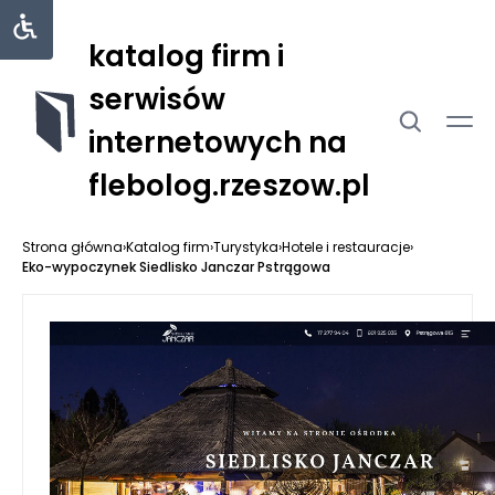
katalog firm i
serwisów
internetowych na
flebolog.rzeszow.pl
Strona główna
›
Katalog firm
›
Turystyka
›
Hotele i restauracje
›
Eko-wypoczynek Siedlisko Janczar Pstrągowa