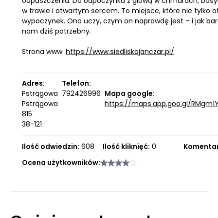
odpuszczenia. Do odpoczynku z głową w chmurach, bos
w trawie i otwartym sercem. To miejsce, które nie tylko o
wypoczynek. Ono uczy, czym on naprawdę jest – i jak bar
nam dziś potrzebny.
Strona www:
https://www.siedliskojanczar.pl/
Adres:
Telefon:
Pstrągowa
792426996
Mapa google:
Pstrągowa
https://maps.app.goo.gl/RMgm1
815
38-121
Ilość odwiedzin:
608
Ilość kliknięć:
0
Komentar
Ocena użytkowników: