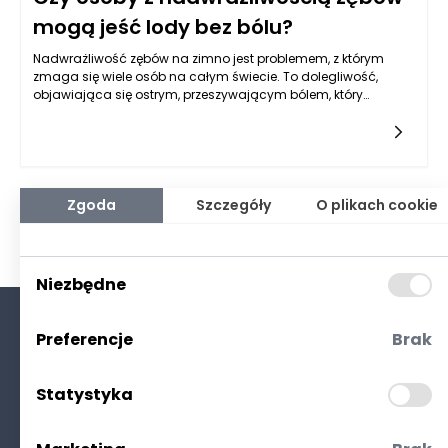
mogą jeść lody bez bólu?
Nadwrażliwość zębów na zimno jest problemem, z którym
zmaga się wiele osób na całym świecie. To dolegliwość,
objawiająca się ostrym, przeszywającym bólem, który
najczęściej występuje w odpowiedzi na kontakt z zimnymi
substancjami, takimi jak lody, napoje, czy powietrze. Często
zastanawiamy się, czy przy takiej nadwrażliwości można
delektować się chłodnymi przysmakami, a odpowiedź nie jest
jednoznaczna. Wiele zależy od stopnia nasilenia
nadwrażliwości zębów na zimno oraz od podejmowanych
Zgoda
Szczegóły
O plikach cookie
działań, które mogą złagodzić odczuwane dolegliwości.
Niezbędne
Preferencje
Brak
O nas
Kontakt
Statystyka
Polityka prywatności
(RODO. Cookies)