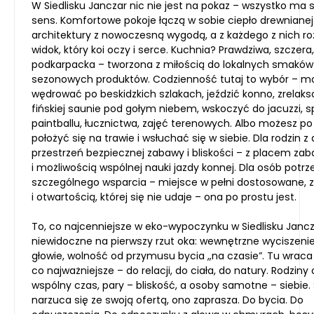
W Siedlisku Janczar nic nie jest na pokaz – wszystko ma s
sens. Komfortowe pokoje łączą w sobie ciepło drewnianej
architektury z nowoczesną wygodą, a z każdego z nich ro
widok, który koi oczy i serce. Kuchnia? Prawdziwa, szczera,
podkarpacka – tworzona z miłością do lokalnych smaków 
sezonowych produktów. Codzienność tutaj to wybór – m
wędrować po beskidzkich szlakach, jeździć konno, zrelak
fińskiej saunie pod gołym niebem, wskoczyć do jacuzzi,
paintballu, łucznictwa, zajęć terenowych. Albo możesz po
położyć się na trawie i wsłuchać się w siebie. Dla rodzin z
przestrzeń bezpiecznej zabawy i bliskości – z placem zaba
i możliwością wspólnej nauki jazdy konnej. Dla osób potr
szczególnego wsparcia – miejsce w pełni dostosowane, z
i otwartością, której się nie udaje – ona po prostu jest.
To, co najcenniejsze w eko-wypoczynku w Siedlisku Jancz
niewidoczne na pierwszy rzut oka: wewnętrzne wyciszenie
głowie, wolność od przymusu bycia „na czasie”. Tu wraca 
co najważniejsze – do relacji, do ciała, do natury. Rodziny
wspólny czas, pary – bliskość, a osoby samotne – siebie. S
narzuca się ze swoją ofertą, ono zaprasza. Do bycia. Do