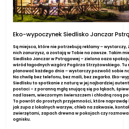
Eko-wypoczynek Siedlisko Janczar Pst
Są miejsca, które nie potrzebują reklamy – wystarczy, ż
nich zanurzysz, a zostają w Tobie na zawsze. Takim mi
Siedlisko Janczar w Pstrągowej – zielona oaza spokoju
wśród łagodnych wzgórz Pogórza Strzyżowskiego. Tu n
planować każdego dnia – wystarczy pozwolić sobie n
Na chwilę bez telefonu, bez maili, bez zegarka. Eko-w
Siedlisku to spotkanie z naturą w jej najbardziej auten
postaci – z poranną mgłą snującą się po łąkach, śpi
nad lasem, wieczornym świerszczem i chłodną rosą po
To powrót do prostych przyjemności, które naprawdę 
jak zupa z lokalnych warzyw, chleb na zakwasie, konta
zwierzętami, zapach drewna w pokojach czy rozmowa
ognisku.