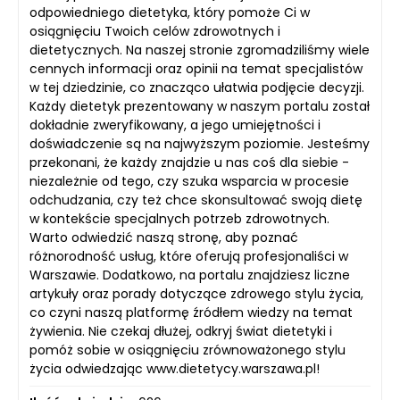
odpowiedniego dietetyka, który pomoże Ci w
osiągnięciu Twoich celów zdrowotnych i
dietetycznych. Na naszej stronie zgromadziliśmy wiele
cennych informacji oraz opinii na temat specjalistów
w tej dziedzinie, co znacząco ułatwia podjęcie decyzji.
Każdy dietetyk prezentowany w naszym portalu został
dokładnie zweryfikowany, a jego umiejętności i
doświadczenie są na najwyższym poziomie. Jesteśmy
przekonani, że każdy znajdzie u nas coś dla siebie -
niezależnie od tego, czy szuka wsparcia w procesie
odchudzania, czy też chce skonsultować swoją dietę
w kontekście specjalnych potrzeb zdrowotnych.
Warto odwiedzić naszą stronę, aby poznać
różnorodność usług, które oferują profesjonaliści w
Warszawie. Dodatkowo, na portalu znajdziesz liczne
artykuły oraz porady dotyczące zdrowego stylu życia,
co czyni naszą platformę źródłem wiedzy na temat
żywienia. Nie czekaj dłużej, odkryj świat dietetyki i
pomóż sobie w osiągnięciu zrównoważonego stylu
życia odwiedzając www.dietetycy.warszawa.pl!