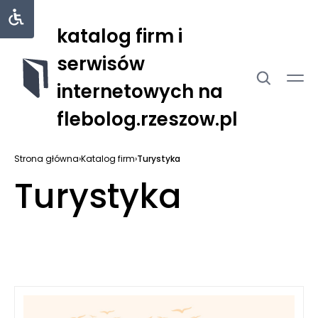
katalog firm i
serwisów
internetowych na
flebolog.rzeszow.pl
Strona główna
›
Katalog firm
›
Turystyka
Turystyka