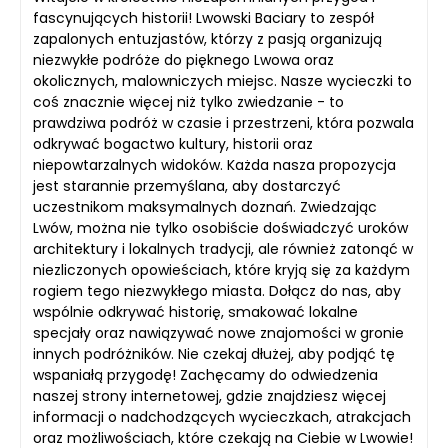
fascynujących historii! Lwowski Baciary to zespół
zapalonych entuzjastów, którzy z pasją organizują
niezwykłe podróże do pięknego Lwowa oraz
okolicznych, malowniczych miejsc. Nasze wycieczki to
coś znacznie więcej niż tylko zwiedzanie - to
prawdziwa podróż w czasie i przestrzeni, która pozwala
odkrywać bogactwo kultury, historii oraz
niepowtarzalnych widoków. Każda nasza propozycja
jest starannie przemyślana, aby dostarczyć
uczestnikom maksymalnych doznań. Zwiedzając
Lwów, można nie tylko osobiście doświadczyć uroków
architektury i lokalnych tradycji, ale również zatonąć w
niezliczonych opowieściach, które kryją się za każdym
rogiem tego niezwykłego miasta. Dołącz do nas, aby
wspólnie odkrywać historię, smakować lokalne
specjały oraz nawiązywać nowe znajomości w gronie
innych podróżników. Nie czekaj dłużej, aby podjąć tę
wspaniałą przygodę! Zachęcamy do odwiedzenia
naszej strony internetowej, gdzie znajdziesz więcej
informacji o nadchodzących wycieczkach, atrakcjach
oraz możliwościach, które czekają na Ciebie w Lwowie!