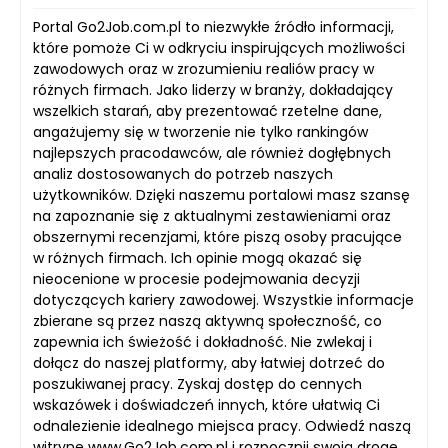
Portal Go2Job.com.pl to niezwykłe źródło informacji,
które pomoże Ci w odkryciu inspirujących możliwości
zawodowych oraz w zrozumieniu realiów pracy w
różnych firmach. Jako liderzy w branży, dokładający
wszelkich starań, aby prezentować rzetelne dane,
angażujemy się w tworzenie nie tylko rankingów
najlepszych pracodawców, ale również dogłębnych
analiz dostosowanych do potrzeb naszych
użytkowników. Dzięki naszemu portalowi masz szansę
na zapoznanie się z aktualnymi zestawieniami oraz
obszernymi recenzjami, które piszą osoby pracujące
w różnych firmach. Ich opinie mogą okazać się
nieocenione w procesie podejmowania decyzji
dotyczących kariery zawodowej. Wszystkie informacje
zbierane są przez naszą aktywną społeczność, co
zapewnia ich świeżość i dokładność. Nie zwlekaj i
dołącz do naszej platformy, aby łatwiej dotrzeć do
poszukiwanej pracy. Zyskaj dostęp do cennych
wskazówek i doświadczeń innych, które ułatwią Ci
odnalezienie idealnego miejsca pracy. Odwiedź naszą
witrynę www.Go2Job.com.pl i rozpocznij swoją drogę