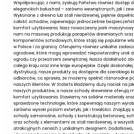
Współpracując z nami, zyskują Państwo również dostęp 
eleganckich balustrad – zarówno wewnętrznych, jak i zew
Wykonane z drewna lub stali nierdzewnej, pięknie dopełni
całość schodów, zapewniając jednocześnie bezpieczeńst
komfort użytkowania. Nasz nowoczesny park maszynowy
nam na masową produkcję parapetów drewnianych oraz
komponentów schodowych, które stają się popularne wśr
w Polsce i za granicą. Oferujemy również unikalne zadasze
ogrodowe, które mogą wprowadzić niepowtarzalny urok 
ogrodu czy przestrzeni zewnętrznej. Nasza działalność o
całego kraju oraz inne kraje europejskie. Dzięki doskonałej 
dystrybucji, nasze produkty są dostępne dla szerokiego 
odbiorców, co sprawia, że możemy spełnić różnorodne p
naszych klientów. W Stolarts kładziemy duży nacisk na ja
naszych produktów, a nasze schody drewniane oferują
komfort użytkowania. Stawiamy na solidne materiały ora
sprawdzone technologie, które zapewniają naszym wyr
zarówno wysoki poziom estetyki, jak i trwałości. Znajdują 
schody samonośne, schody z konstrukcją betonową, sch
oraz schody z elementami ze stali nierdzewnej, a wszystk
atrakcyjnych cenach z unikalnym designem. Dodatkowo,