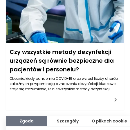
Czy wszystkie metody dezynfekcji
urządzeń są równie bezpieczne dla
pacjentów i personelu?
Obecnie, kiedy pandemia COVID-19 oraz wzrost liczby chorób
zakaźnych przypominają o znaczeniu dezynfekcji, kluczowe
staje się zrozumienie, że nie wszystkie metody dezynfekcji
urządzeń są równie bezpieczne. Płyny do dezynfekcji urządzeń,
choć szeroko stosowane i skuteczne w eliminacji patogenów,
mogą różnić się zarówno w swojej efektywności, jak i
bezpieczeństwie dla zdrowia pacjentów i personelu
medycznego. Warto przyjrzeć się bliżej różnym metodom
dezynfekcji, aby wybrać te, które minimalizują ryzyko
Zgoda
Szczegóły
O plikach cookie
negatywnych skutków zdrowotnych.