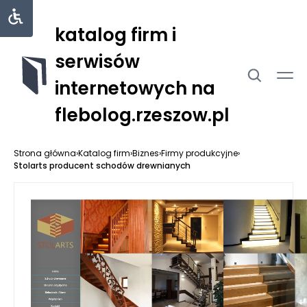
katalog firm i
serwisów
internetowych na
flebolog.rzeszow.pl
Strona główna
›
Katalog firm
›
Biznes
›
Firmy produkcyjne
›
Stolarts producent schodów drewnianych