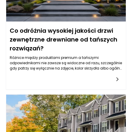
Co odróżnia wysokiej jakości drzwi
zewnętrzne drewniane od tańszych
rozwiązań?
Różnice między produktami premium a tańszymi
odpowiednikami nie zawsze są widoczne od razu, szczególnie
gdy patrzy się wyłącznie na zdjęcie, kolor skrzydła albo ogólny
wzór. Drzwi zewnętrzne drewniane mogą wyglądać podobnie
na pierwszy rzut oka, ale ich rzeczywista jakość ujawnia się
dopiero w konstrukcji, rodzaju drewna, stabilności wymiarowej,
izolacyjności, zabezpieczeniach, powłoce lakierniczej oraz
precyzji wykonania. Tańsze rozwiązania często kuszą niższą
ceną, jednak mogą oznaczać kompromisy w zakresie
trwałości, odporności na wilgoć, szczelności, jakości okuć czy
żywotności powłoki ochronnej. W praktyce drzwi wejściowe są
intensywnie eksploatowane każdego dnia, a jednocześnie
muszą radzić sobie z deszczem, mrozem, słońcem, zmianami
temperatury i naprężeniami wynikającymi z pracy materiału.
Dlatego najważniejsze jest spojrzenie na zakup w dłuższej