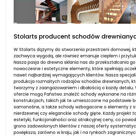
Stolarts producent schodów drewniany
W Stolarts dążymy do stworzenia przestrzeni domowej, któ
zachwyca wygodą, ale również emanuje ciepłem i przytul
Nasza pasja do drewna skłania nas do przekształcania go
nowoczesne i estetyczne elementy, które spełniają ocze
nawet najbardziej wymagających klientów. Nasza specjali
produkcja rozmaitych rodzajów schodów drewnianych, kt
tworzymy z zaangażowaniem i dbałością o każdy detalu.
ofercie mogą Państwo znaleźć schody wykonane na róż
konstrukcjach, takich jak te umieszczone na podstawie 
samonośne, a także schody wzbogacone o elementy z st
nierdzewnej czy eleganckie schody gięte. Każdy projekt t
estetyki, funkcjonalności oraz atrakcyjnej ceny, co powod
grono zadowolonych klientów z naszej oferty systematyc
powiększa, zarówno w kraju, jak i na rynkach zagranicznyc