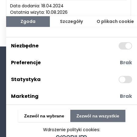
Data dodania: 18.04.2024
Ostatnia wizyta: 10.08.2026
Zgoda
Szczegóły
O plikach cookie
Niezbędne
Preferencje
Brak
O nas
Kontakt
Statystyka
Polityka prywatności
(RODO. Cookies)
Marketing
Brak
Zezwól na wybrane
Zezwól na wszystkie
Wdrożenie polityki cookies:
©2025 Realizacja
strony www
: Technetium.pl