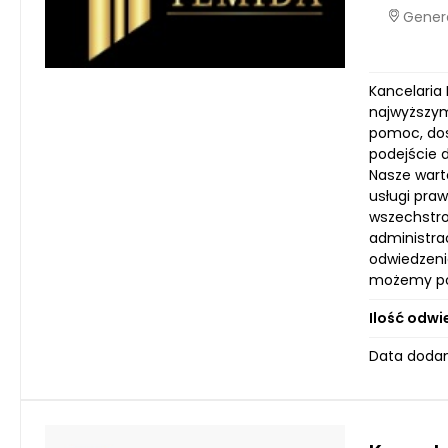
Genera
Kancelaria 
najwyższym
pomoc, dos
podejście 
Nasze wart
usługi praw
wszechstro
administra
odwiedzeni
możemy po
Ilość odwi
Data dodani