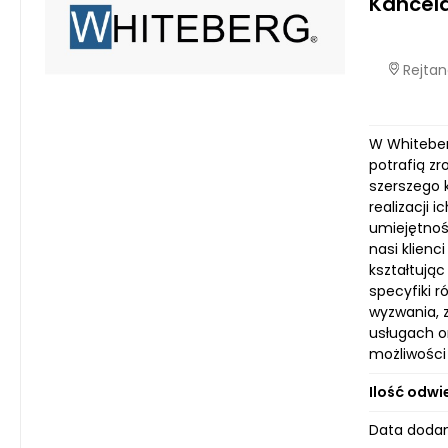
Kancela
Rejtan
W Whiteberg
potrafią z
szerszego 
realizacji
umiejętnoś
nasi klienc
kształtują
specyfiki 
wyzwania, z
usługach o
możliwości 
Ilość odwi
Data dodan