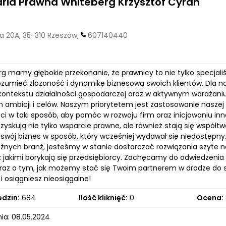
ria Prawna Whiteberg Krzysztof Cyran
a 20A, 35-310 Rzeszów,
607140440
 mamy głębokie przekonanie, że prawnicy to nie tylko specjaliśc
rozumieć złożoność i dynamikę biznesową swoich klientów. Dla n
kontekstu działalności gospodarczej oraz w aktywnym wdrażaniu 
 ich ambicji i celów. Naszym priorytetem jest zastosowanie nasz
ci w taki sposób, aby pomóc w rozwoju firm oraz inicjowaniu in
i zyskują nie tylko wsparcie prawne, ale również stają się wspó
c swój biznes w sposób, który wcześniej wydawał się niedostępn
różnych branż, jesteśmy w stanie dostarczać rozwiązania szyte n
 jakimi borykają się przedsiębiorcy. Zachęcamy do odwiedzenia 
raz o tym, jak możemy stać się Twoim partnerem w drodze do 
i osiągniesz nieosiągalne!
edzin:
684
Ilość kliknięć:
0
Ocena:
ia: 08.05.2024