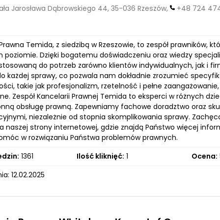
ła Jarosława Dąbrowskiego 44, 35-036 Rzeszów,
+48 724 47
Prawna Temida, z siedzibą w Rzeszowie, to zespół prawników, kt
 poziomie. Dzięki bogatemu doświadczeniu oraz wiedzy specjal
tosowaną do potrzeb zarówno klientów indywidualnych, jak i fir
do każdej sprawy, co pozwala nam dokładnie zrozumieć specyfik
ości, takie jak profesjonalizm, rzetelność i pełne zaangażowani
ne. Zespół Kancelarii Prawnej Temida to eksperci w różnych dzi
nną obsługę prawną. Zapewniamy fachowe doradztwo oraz sku
cyjnymi, niezależnie od stopnia skomplikowania sprawy. Zachęc
a naszej strony internetowej, gdzie znajdą Państwo więcej info
móc w rozwiązaniu Państwa problemów prawnych.
edzin:
1361
Ilość kliknięć:
1
Ocena:
a: 12.02.2025