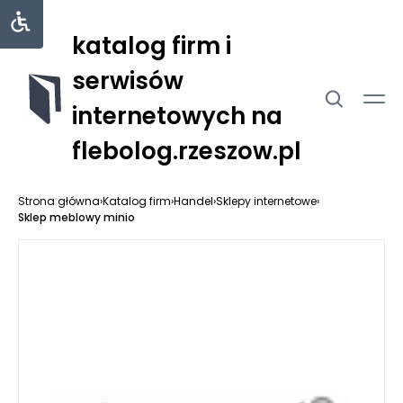
katalog firm i
serwisów
internetowych na
flebolog.rzeszow.pl
Strona główna
›
Katalog firm
›
Handel
›
Sklepy internetowe
›
Sklep meblowy minio