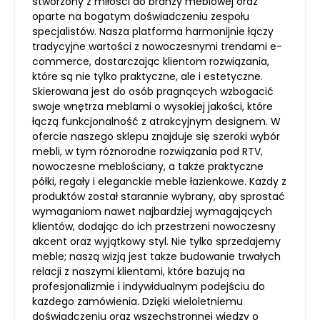
stworzony z miłości do branży meblowej oraz
oparte na bogatym doświadczeniu zespołu
specjalistów. Nasza platforma harmonijnie łączy
tradycyjne wartości z nowoczesnymi trendami e-
commerce, dostarczając klientom rozwiązania,
które są nie tylko praktyczne, ale i estetyczne.
Skierowana jest do osób pragnących wzbogacić
swoje wnętrza meblami o wysokiej jakości, które
łączą funkcjonalność z atrakcyjnym designem. W
ofercie naszego sklepu znajduje się szeroki wybór
mebli, w tym różnorodne rozwiązania pod RTV,
nowoczesne meblościany, a także praktyczne
półki, regały i eleganckie meble łazienkowe. Każdy z
produktów został starannie wybrany, aby sprostać
wymaganiom nawet najbardziej wymagających
klientów, dodając do ich przestrzeni nowoczesny
akcent oraz wyjątkowy styl. Nie tylko sprzedajemy
meble; naszą wizją jest także budowanie trwałych
relacji z naszymi klientami, które bazują na
profesjonalizmie i indywidualnym podejściu do
każdego zamówienia. Dzięki wieloletniemu
doświadczeniu oraz wszechstronnej wiedzy o