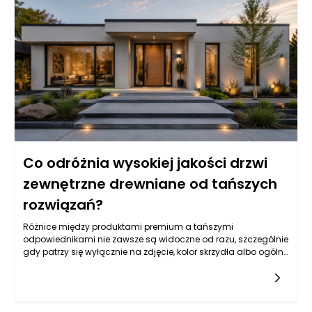
Co odróżnia wysokiej jakości drzwi
zewnętrzne drewniane od tańszych
rozwiązań?
Różnice między produktami premium a tańszymi
odpowiednikami nie zawsze są widoczne od razu, szczególnie
gdy patrzy się wyłącznie na zdjęcie, kolor skrzydła albo ogólny
wzór. Drzwi zewnętrzne drewniane mogą wyglądać podobnie
na pierwszy rzut oka, ale ich rzeczywista jakość ujawnia się
dopiero w konstrukcji, rodzaju drewna, stabilności wymiarowej,
izolacyjności, zabezpieczeniach, powłoce lakierniczej oraz