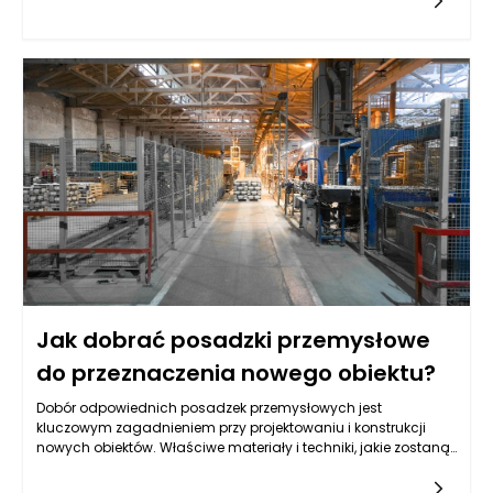
pozwala na wczesne wykrycie problemów oraz ich skuteczne
leczenie. Podczas takiej wizyty dentysta przeprowadza szereg
czynności, które mają na celu dokładną ocenę stanu zdrowia
dziąseł, a także całej jamy ustnej.
Jak dobrać posadzki przemysłowe
do przeznaczenia nowego obiektu?
Dobór odpowiednich posadzek przemysłowych jest
kluczowym zagadnieniem przy projektowaniu i konstrukcji
nowych obiektów. Właściwe materiały i techniki, jakie zostaną
zastosowane, mogą znacząco wpłynąć na funkcjonalność,
trwałość i bezpieczeństwo przestrzeni roboczej. Na wstępie