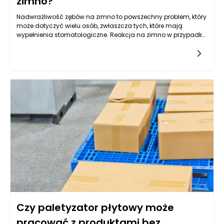
zimno?
Nadwrażliwość zębów na zimno to powszechny problem, który
może dotyczyć wielu osób, zwłaszcza tych, które mają
wypełnienia stomatologiczne. Reakcja na zimno w przypadku
wypełnień może różnić się w zależności od materiału, z jakiego
wykonane są wypełnienia, a także od indywidualnej
wrażliwości pacjenta. Wiele czynników może wpływać na to,
jak dany materiał reaguje na niską temperaturę, w tym jego
struktura, sposób przylegania do zęba oraz ogólny stan
zdrowia jamy ustnej.
Czy paletyzator płytowy może
pracować z produktami bez