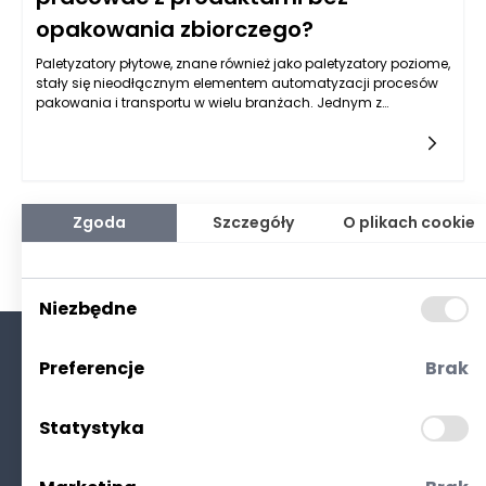
opakowania zbiorczego?
Paletyzatory płytowe, znane również jako paletyzatory poziome,
stały się nieodłącznym elementem automatyzacji procesów
pakowania i transportu w wielu branżach. Jednym z
kluczowych pytań, które nurtują specjalistów zajmujących się
logistyką i produkcją, jest możliwość używania paletyzatorów
z produktami, które nie są pakowane w zbiorcze
opakowania. Odpowiedź na to pytanie jest skomplikowana,
ponieważ zależy od wielu czynników, które należy wziąć pod
uwagę, aby określić efektywność i bezpieczeństwo takiego
Zgoda
Szczegóły
O plikach cookie
rozwiązania.
Niezbędne
Preferencje
Brak
O nas
Kontakt
Statystyka
Polityka prywatności
(RODO. Cookies)