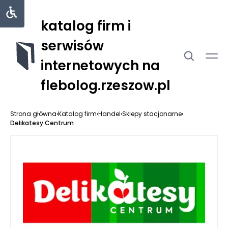
katalog firm i
serwisów
internetowych na
flebolog.rzeszow.pl
Strona główna
›
Katalog firm
›
Handel
›
Sklepy stacjonarne
›
Delikatesy Centrum