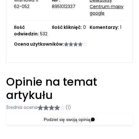
Wiśniowa 11
NIP:
Delikatesy
62-052
8951012337
Centrum mapy
google
Ilość
Ilość kliknięć:
0
Komentarzy:
1
odwiedzin:
532
Ocena użytkowników:
Opinie na temat
artykułu
Średnia ocena
(1)
Podziel się swoją opinią