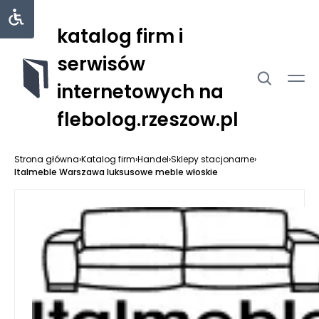
katalog firm i
serwisów
internetowych na
flebolog.rzeszow.pl
Strona główna
›
Katalog firm
›
Handel
›
Sklepy stacjonarne
›
Italmeble Warszawa luksusowe meble włoskie