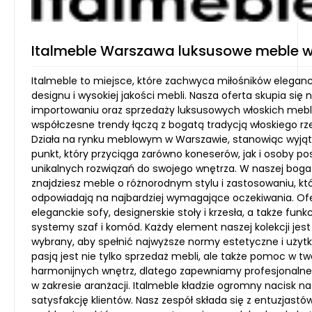
Italmeble Warszawa luksusowe meble w
Italmeble to miejsce, które zachwyca miłośników elegan
designu i wysokiej jakości mebli. Nasza oferta skupia się 
importowaniu oraz sprzedaży luksusowych włoskich mebli
współczesne trendy łączą z bogatą tradycją włoskiego rz
Działa na rynku meblowym w Warszawie, stanowiąc wyją
punkt, który przyciąga zarówno koneserów, jak i osoby p
unikalnych rozwiązań do swojego wnętrza. W naszej bogat
znajdziesz meble o różnorodnym stylu i zastosowaniu, kt
odpowiadają na najbardziej wymagające oczekiwania. O
eleganckie sofy, designerskie stoły i krzesła, a także funk
systemy szaf i komód. Każdy element naszej kolekcji jest
wybrany, aby spełnić najwyższe normy estetyczne i użyt
pasją jest nie tylko sprzedaż mebli, ale także pomoc w tw
harmonijnych wnętrz, dlatego zapewniamy profesjonaln
w zakresie aranżacji. Italmeble kładzie ogromny nacisk na
satysfakcję klientów. Nasz zespół składa się z entuzjastó