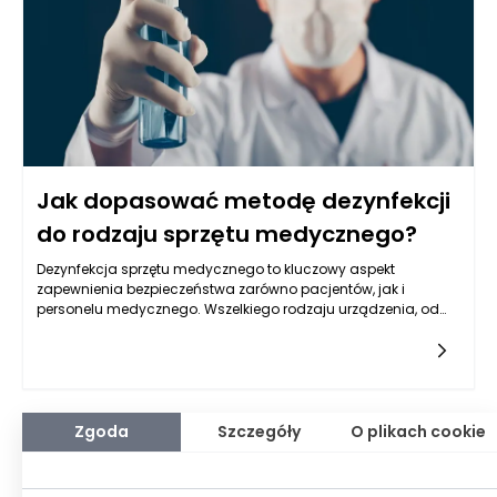
wzrostu. W związku z tym, jeżeli firma działa w regionie, który
nie wygląda obiecująco, jej zdolność kredytowa może być
oceniana surowiej.
Jak dopasować metodę dezynfekcji
do rodzaju sprzętu medycznego?
Dezynfekcja sprzętu medycznego to kluczowy aspekt
zapewnienia bezpieczeństwa zarówno pacjentów, jak i
personelu medycznego. Wszelkiego rodzaju urządzenia, od
narzędzi chirurgicznych po sprzęt diagnostyczny, muszą być
regularnie i skutecznie dezynfekowane, aby zapobiegać
zakażeniom w szpitalach i innych placówkach opieki
zdrowotnej. Aby jednak dezynfekcja była skuteczna, konieczne
jest odpowiednie dobranie metody i środków dezynfekcyjnych
do konkretnego urządzenia. Wybór metody dezynfekcji
Zgoda
Szczegóły
O plikach cookie
powinien być uzależniony od materiałów, z których wykonane
jest dane urządzenie, sposobu jego użytkowania oraz ryzyka,
jakie niesie ze sobą jego użycie.