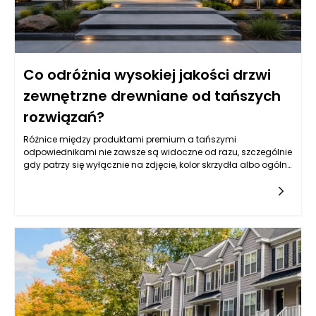
Co odróżnia wysokiej jakości drzwi
zewnętrzne drewniane od tańszych
rozwiązań?
Różnice między produktami premium a tańszymi
odpowiednikami nie zawsze są widoczne od razu, szczególnie
gdy patrzy się wyłącznie na zdjęcie, kolor skrzydła albo ogólny
wzór. Drzwi zewnętrzne drewniane mogą wyglądać podobnie
na pierwszy rzut oka, ale ich rzeczywista jakość ujawnia się
dopiero w konstrukcji, rodzaju drewna, stabilności wymiarowej,
izolacyjności, zabezpieczeniach, powłoce lakierniczej oraz
precyzji wykonania. Tańsze rozwiązania często kuszą niższą
ceną, jednak mogą oznaczać kompromisy w zakresie
trwałości, odporności na wilgoć, szczelności, jakości okuć czy
żywotności powłoki ochronnej. W praktyce drzwi wejściowe są
intensywnie eksploatowane każdego dnia, a jednocześnie
muszą radzić sobie z deszczem, mrozem, słońcem, zmianami
temperatury i naprężeniami wynikającymi z pracy materiału.