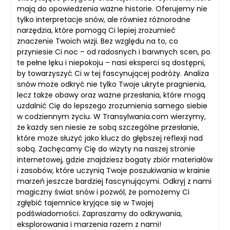
mają do opowiedzenia ważne historie. Oferujemy nie
tylko interpretacje snów, ale również różnorodne
narzędzia, które pomogą Ci lepiej zrozumieć
znaczenie Twoich wizji. Bez względu na to, co
przyniesie Ci noc – od radosnych i barwnych scen, po
te pełne lęku i niepokoju – nasi eksperci są dostępni,
by towarzyszyć Ci w tej fascynującej podróży. Analiza
snów może odkryć nie tylko Twoje ukryte pragnienia,
lecz także obawy oraz ważne przesłania, które mogą
uzdalnić Cię do lepszego zrozumienia samego siebie
w codziennym życiu. W Transylwania.com wierzymy,
że każdy sen niesie ze sobą szczególne przesłanie,
które może służyć jako klucz do głębszej reflexji nad
sobą. Zachęcamy Cię do wizyty na naszej stronie
internetowej, gdzie znajdziesz bogaty zbiór materiałów
i zasobów, które uczynią Twoje poszukiwania w krainie
marzeń jeszcze bardziej fascynującymi. Odkryj z nami
magiczny świat snów i pozwól, że pomożemy Ci
zgłębić tajemnice kryjące się w Twojej
podświadomości. Zapraszamy do odkrywania,
eksplorowania i marzenia razem z nami!