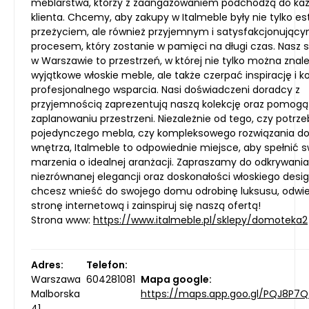
meblarstwa, którzy z zaangażowaniem podchodzą do ka
klienta. Chcemy, aby zakupy w Italmeble były nie tylko 
przeżyciem, ale również przyjemnym i satysfakcjonując
procesem, który zostanie w pamięci na długi czas. Nasz
w Warszawie to przestrzeń, w której nie tylko można znal
wyjątkowe włoskie meble, ale także czerpać inspirację i k
profesjonalnego wsparcia. Nasi doświadczeni doradcy z
przyjemnością zaprezentują naszą kolekcję oraz pomog
zaplanowaniu przestrzeni. Niezależnie od tego, czy potrze
pojedynczego mebla, czy kompleksowego rozwiązania d
wnętrza, Italmeble to odpowiednie miejsce, aby spełnić 
marzenia o idealnej aranżacji. Zapraszamy do odkrywania
niezrównanej elegancji oraz doskonałości włoskiego design
chcesz wnieść do swojego domu odrobinę luksusu, odwi
stronę internetową i zainspiruj się naszą ofertą!
Strona www:
https://www.italmeble.pl/sklepy/domoteka2
Adres:
Telefon:
Warszawa
604281081
Mapa google:
Malborska
https://maps.app.goo.gl/PQJ8P7
41