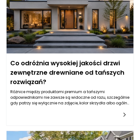
Co odróżnia wysokiej jakości drzwi
zewnętrzne drewniane od tańszych
rozwiązań?
Różnice między produktami premium a tańszymi
odpowiednikami nie zawsze są widoczne od razu, szczególnie
gdy patrzy się wyłącznie na zdjęcie, kolor skrzydła albo ogólny
wzór. Drzwi zewnętrzne drewniane mogą wyglądać podobnie
na pierwszy rzut oka, ale ich rzeczywista jakość ujawnia się
dopiero w konstrukcji, rodzaju drewna, stabilności wymiarowej,
izolacyjności, zabezpieczeniach, powłoce lakierniczej oraz
precyzji wykonania. Tańsze rozwiązania często kuszą niższą
ceną, jednak mogą oznaczać kompromisy w zakresie