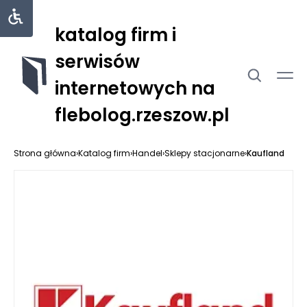
katalog firm i
serwisów
internetowych na
flebolog.rzeszow.pl
Strona główna
›
Katalog firm
›
Handel
›
Sklepy stacjonarne
›
Kaufland