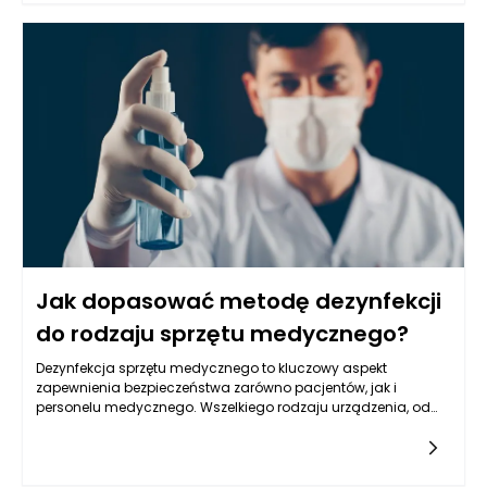
nieruchomości tkwi w jej zdolności do dostarczania
inwestorom obiektywnych danych, które mogą zadecydować
o sukcesie bądź porażce planowanego projektu. Na tym
etapie inwestycji, prawidłowa wycena może zminimalizować
ryzyko oraz zwiększyć szanse na osiągnięcie zamierzonych
celów finansowych.
Jak dopasować metodę dezynfekcji
do rodzaju sprzętu medycznego?
Dezynfekcja sprzętu medycznego to kluczowy aspekt
zapewnienia bezpieczeństwa zarówno pacjentów, jak i
personelu medycznego. Wszelkiego rodzaju urządzenia, od
narzędzi chirurgicznych po sprzęt diagnostyczny, muszą być
regularnie i skutecznie dezynfekowane, aby zapobiegać
zakażeniom w szpitalach i innych placówkach opieki
zdrowotnej. Aby jednak dezynfekcja była skuteczna, konieczne