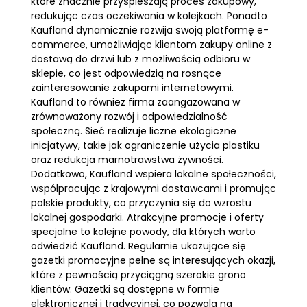
które znacznie przyspieszają proces zakupowy,
redukując czas oczekiwania w kolejkach. Ponadto
Kaufland dynamicznie rozwija swoją platformę e-
commerce, umożliwiając klientom zakupy online z
dostawą do drzwi lub z możliwością odbioru w
sklepie, co jest odpowiedzią na rosnące
zainteresowanie zakupami internetowymi.
Kaufland to również firma zaangażowana w
zrównoważony rozwój i odpowiedzialność
społeczną. Sieć realizuje liczne ekologiczne
inicjatywy, takie jak ograniczenie użycia plastiku
oraz redukcja marnotrawstwa żywności.
Dodatkowo, Kaufland wspiera lokalne społeczności,
współpracując z krajowymi dostawcami i promując
polskie produkty, co przyczynia się do wzrostu
lokalnej gospodarki. Atrakcyjne promocje i oferty
specjalne to kolejne powody, dla których warto
odwiedzić Kaufland. Regularnie ukazujące się
gazetki promocyjne pełne są interesujących okazji,
które z pewnością przyciągną szerokie grono
klientów. Gazetki są dostępne w formie
elektronicznej i tradycyjnej, co pozwala na