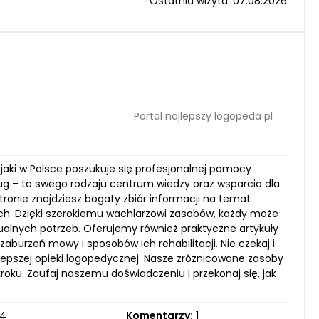
Ostatnia wizyta: 07.08.2026
Portal najlepszy logopeda pl
 jaki w Polsce poszukuje się profesjonalnej pomocy
ług – to swego rodzaju centrum wiedzy oraz wsparcia dla
stronie znajdziesz bogaty zbiór informacji na temat
h. Dzięki szerokiemu wachlarzowi zasobów, każdy może
ualnych potrzeb. Oferujemy również praktyczne artykuły
aburzeń mowy i sposobów ich rehabilitacji. Nie czekaj i
lepszej opieki logopedycznej. Nasze zróżnicowane zasoby
oku. Zaufaj naszemu doświadczeniu i przekonaj się, jak
4
Komentarzy:
1