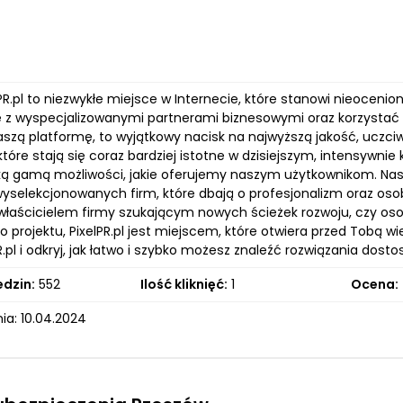
lPR.pl to niezwykłe miejsce w Internecie, które stanowi nieoceni
 z wyspecjalizowanymi partnerami biznesowymi oraz korzystać 
aszą platformę, to wyjątkowy nacisk na najwyższą jakość, uczc
które stają się coraz bardziej istotne w dzisiejszym, intensyw
ką gamą możliwości, jakie oferujemy naszym użytkownikom. Nasz p
yselekcjonowanych firm, które dbają o profesjonalizm oraz osob
 właścicielem firmy szukającym nowych ścieżek rozwoju, czy oso
 projektu, PixelPR.pl jest miejscem, które otwiera przed Tobą wie
.pl i odkryj, jak łatwo i szybko możesz znaleźć rozwiązania dos
edzin:
552
Ilość kliknięć:
1
Ocena:
ia: 10.04.2024