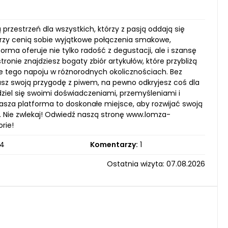
przestrzeń dla wszystkich, którzy z pasją oddają się
órzy cenią sobie wyjątkowe połączenia smakowe,
ma oferuje nie tylko radość z degustacji, ale i szansę
onie znajdziesz bogaty zbiór artykułów, które przybliżą
ie tego napoju w różnorodnych okolicznościach. Bez
sz swoją przygodę z piwem, na pewno odkryjesz coś dla
ziel się swoimi doświadczeniami, przemyśleniami i
sza platforma to doskonałe miejsce, aby rozwijać swoją
 Nie zwlekaj! Odwiedź naszą stronę www.lomza-
orie!
4
Komentarzy:
1
Ostatnia wizyta: 07.08.2026