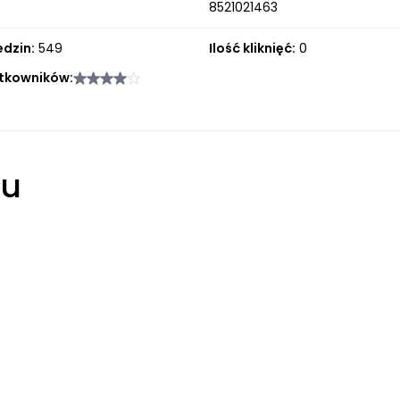
8521021463
edzin:
549
Ilość kliknięć:
0
tkowników:
łu