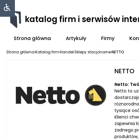
katalog firm i serwisów int
Strona główna
Artykuły
Firmy
Kon
Strona główna
›
Katalog firm
›
Handel
›
Sklepy stacjonarne
›
NETTO
NETTO
Netto: Twó
Netto to u
dostarczaj
różnorodno
tysiące osó
Klienci chw
zapewnia ł
żadnego pr
produktów,