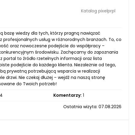
Katalog pixelprpl
oną bazę wiedzy dla tych, którzy pragną nawiązać
z profesjonalnych usług w różnorodnych branżach. To, co
iwość oraz nowoczesne podejście do współpracy –
nie konkurencyjnym środowisku. Zachęcamy do zapoznania
ortal to źródło rzetelnych informacji oraz lista
iste podejście do każdego klienta. Niezależnie od tego,
bą prywatną potrzebującą wsparcia w realizacji
le drzwi. Nie czekaj dłużej – wejdź na naszą stronę
tosowane do Twoich potrzeb!
4
Komentarzy:
1
Ostatnia wizyta: 07.08.2026