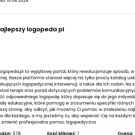
ia: 15.04.2024
najlepszy logopeda pl
ogopeda.pl to wyjątkowy portal, który rewolucjonizuje sposób, w
nej. Nasza platforma stanowi więcej niż tylko prosty katalog us
bujących logopedycznej interwencji, a także dla ich rodzin. Na 
tod terapii oraz porad dotyczących problemów komunikacyjnyc
eźć odpowiedniego logopedę, który dopasuje się do jego indywid
ały edukacyjne, które pomogą w zrozumieniu specyfiki różnych z
szą stronę, aby odkryć, jak możemy Ci pomóc w znalezieniu naj
e dla każdego, a my jesteśmy tu, aby wspierać Cię na każdym kr
 zmienić profesjonalna pomoc logopedyczna.
edzin:
578
Ilość kliknięć:
1
Ocena: