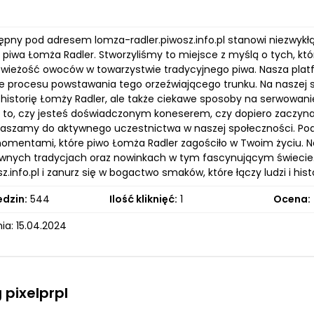
ępny pod adresem lomza-radler.piwosz.info.pl stanowi niezwykłą 
 piwa Łomża Radler. Stworzyliśmy to miejsce z myślą o tych, kt
świeżość owoców w towarzystwie tradycyjnego piwa. Nasza platfor
 procesu powstawania tego orzeźwiającego trunku. Na naszej str
ko historię Łomży Radler, ale także ciekawe sposoby na serwowan
 to, czy jesteś doświadczonym koneserem, czy dopiero zaczyna
praszamy do aktywnego uczestnictwa w naszej społeczności. Pod
mentami, które piwo Łomża Radler zagościło w Twoim życiu. Na
iwnych tradycjach oraz nowinkach w tym fascynującym świecie.
sz.info.pl i zanurz się w bogactwo smaków, które łączy ludzi i hist
edzin:
544
Ilość kliknięć:
1
Ocena:
ia: 15.04.2024
 pixelprpl