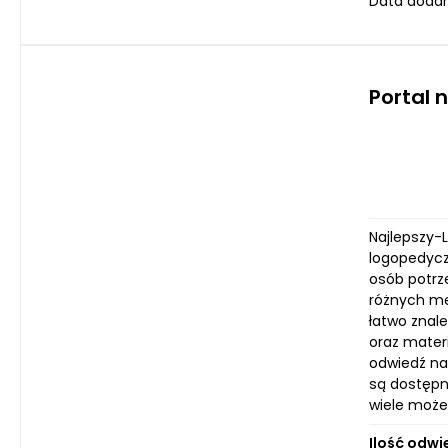
Data dodan
Portal 
Najlepszy-L
logopedycz
osób potrze
różnych me
łatwo znal
oraz materi
odwiedź na
są dostępn
wiele może
Ilość odwi