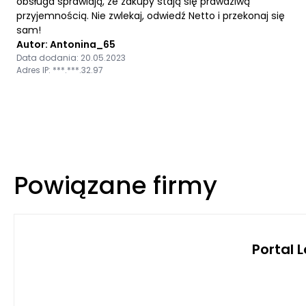
obsługa sprawiają, że zakupy stają się prawdziwą
przyjemnością. Nie zwlekaj, odwiedź Netto i przekonaj się
sam!
Autor: Antonina_65
Data dodania: 20.05.2023
Adres IP: ***.***.32.97
Powiązane firmy
Portal 