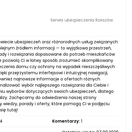
Serwis ubezpieczenia Rzeszów
świecie ubezpieczeń oraz różnorodnych usług związanych
kolejnym źródłem informacji — to wyjątkowa przestrzeń,
orady i rozwiązania dopasowane do potrzeb mieszkańców
re pozwolą Ci w łatwy sposób zrozumieć skomplikowany
zpieczenia domu czy ochrony na wypadek nieszczęśliwych
 przejrzystemu interfejsowi i intuicyjnej nawigacji,
 również najnowsze informacje o ofertach różnych
alizować wybór najlepszego rozwiązania dla Ciebie i
aniu wyborów dotyczących swoich ubezpieczeń, dlatego
nalizy. Zachęcamy do odwiedzenia naszej strony
 wiedzy, porady i oferty, które pomogą Ci w podjęciu
ię tutaj!
4
Komentarzy:
1