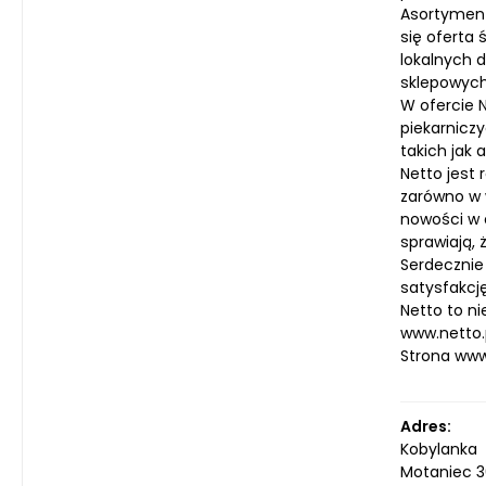
Asortyment 
się oferta 
lokalnych 
sklepowych 
W ofercie 
piekarnicz
takich jak
Netto jest 
zarówno w w
nowości w 
sprawiają, 
Serdecznie
satysfakcję
Netto to ni
www.netto.
Strona ww
Adres:
Kobylanka
Motaniec 