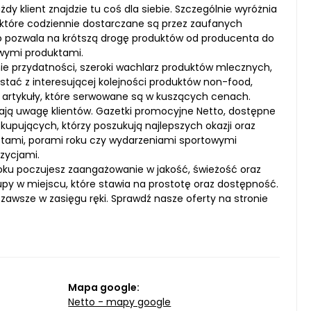
dy klient znajdzie tu coś dla siebie. Szczególnie wyróżnia
, które codziennie dostarczane są przez zaufanych
co pozwala na krótszą drogę produktów od producenta do
owymi produktami.
nie przydatności, szeroki wachlarz produktów mlecznych,
tać z interesującej kolejności produktów non-food,
 artykuły, które serwowane są w kuszących cenach.
ągają uwagę klientów. Gazetki promocyjne Netto, dostępne
 kupujących, którzy poszukują najlepszych okazji oraz
tami, porami roku czy wydarzeniami sportowymi
ozycjami.
ku poczujesz zaangażowanie w jakość, świeżość oraz
kupy w miejscu, które stawia na prostotę oraz dostępność.
t zawsze w zasięgu ręki. Sprawdź nasze oferty na stronie
Mapa google:
Netto - mapy google