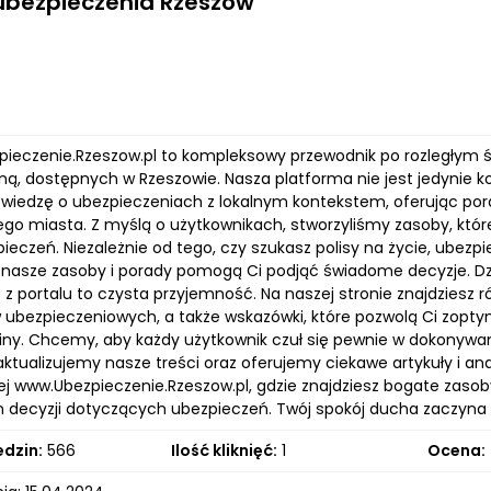
ubezpieczenia Rzeszów
zpieczenie.Rzeszow.pl to kompleksowy przewodnik po rozległym 
iną, dostępnych w Rzeszowie. Nasza platforma nie jest jedynie 
y wiedzę o ubezpieczeniach z lokalnym kontekstem, oferując p
ego miasta. Z myślą o użytkownikach, stworzyliśmy zasoby, któ
pieczeń. Niezależnie od tego, czy szukasz polisy na życie, ube
asze zasoby i porady pomogą Ci podjąć świadome decyzje. Dzięki
 z portalu to czysta przyjemność. Na naszej stronie znajdziesz
 ubezpieczeniowych, a także wskazówki, które pozwolą Ci zoptym
ziny. Chcemy, aby każdy użytkownik czuł się pewnie w dokonyw
aktualizujemy nasze treści oraz oferujemy ciekawe artykuły i a
ej www.Ubezpieczenie.Rzeszow.pl, gdzie znajdziesz bogate zasoby
h decyzji dotyczących ubezpieczeń. Twój spokój ducha zaczyna s
edzin:
566
Ilość kliknięć:
1
Ocena: