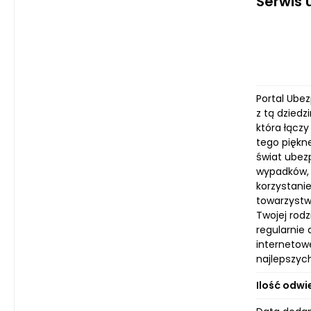
Serwis 
Portal Ube
z tą dziedz
która łącz
tego piękn
świat ubez
wypadków, n
korzystanie
towarzystw
Twojej rod
regularnie 
internetow
najlepszyc
Ilość odwi