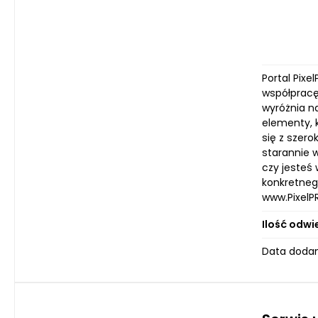
Portal Pixe
współpracę
wyróżnia n
elementy, 
się z szero
starannie w
czy jesteś
konkretnego
www.PixelPR
Ilość odwi
Data dodan