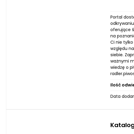
Portal dost
odkrywaniu
oferujące 
na poznanie
Ci nie tyl
względu na
siebie. Za
ważnymi mo
wiedzę o p
radler.piwo
Ilość odwi
Data dodan
Katalog