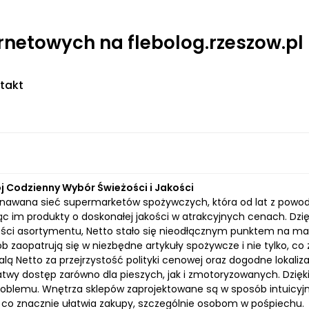
ernetowych na flebolog.rzeszow.pl
takt
j Codzienny Wybór Świeżości i Jakości
znawana sieć supermarketów spożywczych, która od lat z powod
ąc im produkty o doskonałej jakości w atrakcyjnych cenach. Dzi
ści asortymentu, Netto stało się nieodłącznym punktem na map
b zaopatrują się w niezbędne artykuły spożywcze i nie tylko, co
alą Netto za przejrzystość polityki cenowej oraz dogodne lokaliza
atwy dostęp zarówno dla pieszych, jak i zmotoryzowanych. Dzięk
oblemu. Wnętrza sklepów zaprojektowane są w sposób intuicyjn
 co znacznie ułatwia zakupy, szczególnie osobom w pośpiechu.