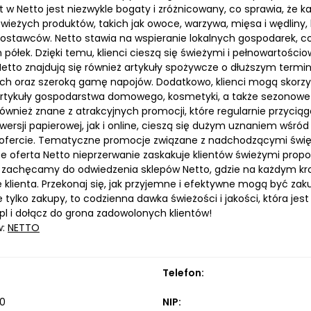
w Netto jest niezwykle bogaty i zróżnicowany, co sprawia, że każ
świeżych produktów, takich jak owoce, warzywa, mięsa i wędliny
dostawców. Netto stawia na wspieranie lokalnych gospodarek, 
półek. Dzięki temu, klienci cieszą się świeżymi i pełnowartości
Netto znajdują się również artykuły spożywcze o dłuższym termi
ych oraz szeroką gamę napojów. Dodatkowo, klienci mogą skorzys
 artykuły gospodarstwa domowego, kosmetyki, a także sezonowe
również znane z atrakcyjnych promocji, które regularnie przyci
ersji papierowej, jak i online, cieszą się dużym uznaniem wśród
ofercie. Tematyczne promocje związane z nadchodzącymi świę
że oferta Netto nieprzerwanie zaskakuje klientów świeżymi prop
 zachęcamy do odwiedzenia sklepów Netto, gdzie na każdym kro
 klienta. Przekonaj się, jak przyjemne i efektywne mogą być za
e tylko zakupy, to codzienna dawka świeżości i jakości, która jes
pl i dołącz do grona zadowolonych klientów!
w:
NETTO
Telefon:
30
NIP: