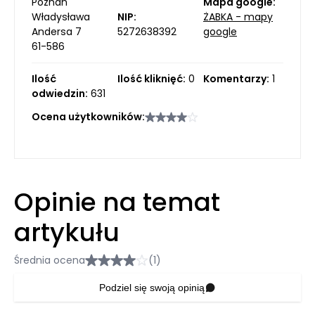
Poznań
Mapa google:
Władysława
NIP:
ŻABKA - mapy
Andersa 7
5272638392
google
61-586
Ilość
Ilość kliknięć:
0
Komentarzy:
1
odwiedzin:
631
Ocena użytkowników:
Opinie na temat
artykułu
Średnia ocena
(1)
Podziel się swoją opinią