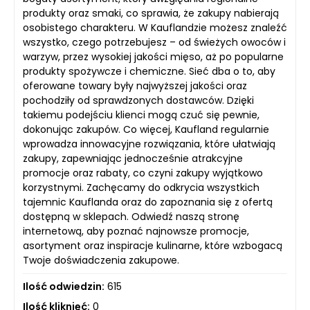
produkty oraz smaki, co sprawia, że zakupy nabierają
osobistego charakteru. W Kauflandzie możesz znaleźć
wszystko, czego potrzebujesz – od świeżych owoców i
warzyw, przez wysokiej jakości mięso, aż po popularne
produkty spożywcze i chemiczne. Sieć dba o to, aby
oferowane towary były najwyższej jakości oraz
pochodziły od sprawdzonych dostawców. Dzięki
takiemu podejściu klienci mogą czuć się pewnie,
dokonując zakupów. Co więcej, Kaufland regularnie
wprowadza innowacyjne rozwiązania, które ułatwiają
zakupy, zapewniając jednocześnie atrakcyjne
promocje oraz rabaty, co czyni zakupy wyjątkowo
korzystnymi. Zachęcamy do odkrycia wszystkich
tajemnic Kauflanda oraz do zapoznania się z ofertą
dostępną w sklepach. Odwiedź naszą stronę
internetową, aby poznać najnowsze promocje,
asortyment oraz inspiracje kulinarne, które wzbogacą
Twoje doświadczenia zakupowe.
Ilość odwiedzin:
615
Ilość kliknięć:
0