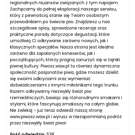
regionalnych niuansów związanych z tym napojem.
Zachęcamy do pełnej eksploracji naszego serwisu,
który z pewnością stanie się Twoim osobistym
przewodnikiem po świecie piw. Znajdziesz u nas
szczegółowe opisy, sprawdzone recenzje oraz
praktyczne porady dotyczące degustacji, które
umożliwią Ci odkrywanie zarówno nowych, jak i
klasycznych specjałów. Nasza strona jest idealna
zarówno dla zapalonych koneserów, jak i
początkujących, którzy pragną zanurzyć się w tajniki
piwnej kultury. Piwosz.waw.pl to również dynamiczna
społeczność pasjonatów piwa, gdzie możesz dzielić
się swoimi odkryciami oraz wymieniać
doświadczeniami z innymi miłośnikami tego trunku.
Razem odkrywamy niezwykły świat piw
rzemieślniczych, bawiąc się różnorodnymi smakami i
stylami, które fascynują smakoszy na całym globie.
Nie zwlekaj – już teraz odwiedź naszą stronę
www.piwosz.waw.pl i wyrusz w niezapomnianą podróż
przez niezwykły świat piwa!
Ilość odwiedzin:
538