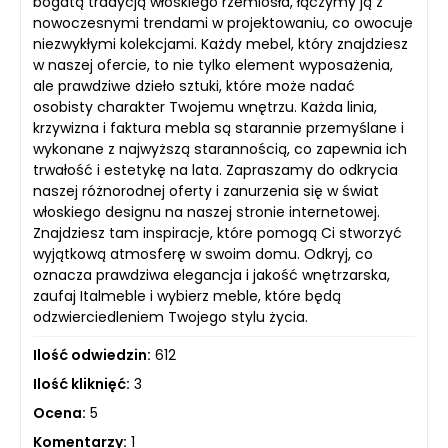
bogatą tradycją włoskiego rzemiosła, łączymy ją z
nowoczesnymi trendami w projektowaniu, co owocuje
niezwykłymi kolekcjami. Każdy mebel, który znajdziesz
w naszej ofercie, to nie tylko element wyposażenia,
ale prawdziwe dzieło sztuki, które może nadać
osobisty charakter Twojemu wnętrzu. Każda linia,
krzywizna i faktura mebla są starannie przemyślane i
wykonane z najwyższą starannością, co zapewnia ich
trwałość i estetykę na lata. Zapraszamy do odkrycia
naszej różnorodnej oferty i zanurzenia się w świat
włoskiego designu na naszej stronie internetowej.
Znajdziesz tam inspiracje, które pomogą Ci stworzyć
wyjątkową atmosferę w swoim domu. Odkryj, co
oznacza prawdziwa elegancja i jakość wnętrzarska,
zaufaj Italmeble i wybierz meble, które będą
odzwierciedleniem Twojego stylu życia.
Ilość odwiedzin:
612
Ilość kliknięć:
3
Ocena:
5
Komentarzy:
1