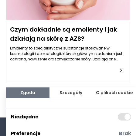
Czym dokładnie są emolienty i jak
działają na skórę z AZS?
Emolienty to specjalistyczne substancje stosowane w
kosmetologii i dermatologii, których głównym zadaniem jest
ochrona, nawilżenie oraz zmiękczanie skóry. Działają one
poprzez tworzenie na powierzchni naskórka okluzyjnej warstwy,
która ogranicza utratę wody, jednocześnie zabezpieczając
skórę przed działaniem szkodliwych czynników
środowiskowych, takich jak wiatr, zimno, detergenty czy
alergeny. W kontekście chorób skóry, zwłaszcza atopowego
zapalenia skóry (AZS), ich rola jest nie do przecenienia.
Zgoda
Szczegóły
O plikach cookie
Emolienty skutecznie wspomagają regenerację
uszkodzonego płaszcza lipidowego, łagodzą podrażnienia i
przynoszą ulgę w stanach zaostrzeń chorobowych. W
zależności od formuły i składu, mogą mieć pochodzenie
Niezbędne
naturalne – jak oleje roślinne czy masła roślinne – lub
syntetyczne, np. na bazie parafiny czy silikonów.
Preferencje
Brak