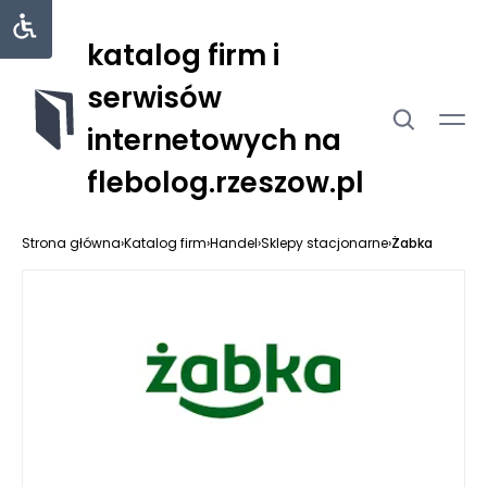
katalog firm i
serwisów
internetowych na
flebolog.rzeszow.pl
Strona główna
›
Katalog firm
›
Handel
›
Sklepy stacjonarne
›
Żabka