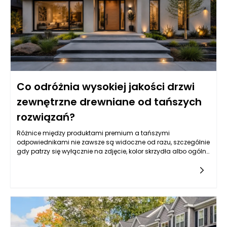
Co odróżnia wysokiej jakości drzwi
zewnętrzne drewniane od tańszych
rozwiązań?
Różnice między produktami premium a tańszymi
odpowiednikami nie zawsze są widoczne od razu, szczególnie
gdy patrzy się wyłącznie na zdjęcie, kolor skrzydła albo ogólny
wzór. Drzwi zewnętrzne drewniane mogą wyglądać podobnie
na pierwszy rzut oka, ale ich rzeczywista jakość ujawnia się
dopiero w konstrukcji, rodzaju drewna, stabilności wymiarowej,
izolacyjności, zabezpieczeniach, powłoce lakierniczej oraz
precyzji wykonania. Tańsze rozwiązania często kuszą niższą
ceną, jednak mogą oznaczać kompromisy w zakresie
trwałości, odporności na wilgoć, szczelności, jakości okuć czy
żywotności powłoki ochronnej. W praktyce drzwi wejściowe są