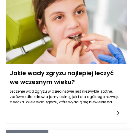
chroniona przez zewnętrzną warstwę szkliwa, co prowadzi do
ujawnienia dentyny, czułej części zęba, która jest
odpowiedzialna za odczuwanie bodźców. W rezultacie,
spożywanie zimnych napojów może prowadzić do
intensywnych odczuć bólowych; jest to zjawisko związane z
nadwrażliwością zębów na zimno.
Jakie wady zgryzu najlepiej leczyć
we wczesnym wieku?
Leczenie wad zgryzu w dzieciństwie jest niezwykle istotne,
zarówno dla zdrowia jamy ustnej, jak i dla ogólnego rozwoju
dziecka. Wiele wad zgryzu, które wydają się niewielkie na
początku, mogą prowadzić do poważniejszych problemów w
przyszłości, dlatego ortodoncja ma szczególne
znaczenie. Wczesna interwencja ortodontyczna jest zalecana
szczególnie w przypadku wad, takich jak zgryz krzyżowy, zgryz
otwarty, zgryz głęboki czy diastema. Przypadki te można