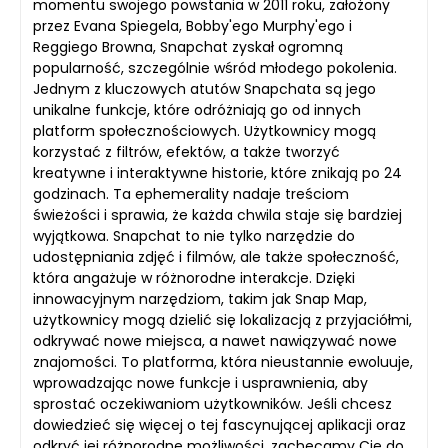
momentu swojego powstania w 2011 roku, założony
przez Evana Spiegela, Bobby'ego Murphy'ego i
Reggiego Browna, Snapchat zyskał ogromną
popularność, szczególnie wśród młodego pokolenia.
Jednym z kluczowych atutów Snapchata są jego
unikalne funkcje, które odróżniają go od innych
platform społecznościowych. Użytkownicy mogą
korzystać z filtrów, efektów, a także tworzyć
kreatywne i interaktywne historie, które znikają po 24
godzinach. Ta ephemerality nadaje treściom
świeżości i sprawia, że każda chwila staje się bardziej
wyjątkowa. Snapchat to nie tylko narzędzie do
udostępniania zdjęć i filmów, ale także społeczność,
która angażuje w różnorodne interakcje. Dzięki
innowacyjnym narzędziom, takim jak Snap Map,
użytkownicy mogą dzielić się lokalizacją z przyjaciółmi,
odkrywać nowe miejsca, a nawet nawiązywać nowe
znajomości. To platforma, która nieustannie ewoluuje,
wprowadzając nowe funkcje i usprawnienia, aby
sprostać oczekiwaniom użytkowników. Jeśli chcesz
dowiedzieć się więcej o tej fascynującej aplikacji oraz
odkryć jej różnorodne możliwości, zachęcamy Cię do