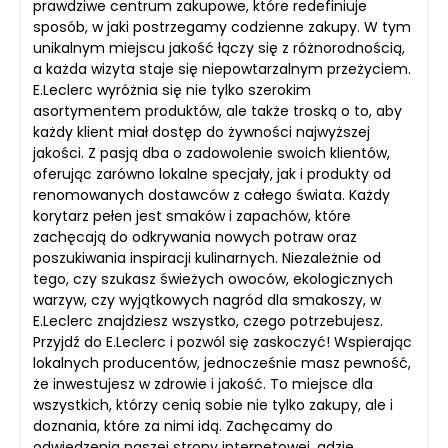
prawdziwe centrum zakupowe, które redefiniuje
sposób, w jaki postrzegamy codzienne zakupy. W tym
unikalnym miejscu jakość łączy się z różnorodnością,
a każda wizyta staje się niepowtarzalnym przeżyciem.
E.Leclerc wyróżnia się nie tylko szerokim
asortymentem produktów, ale także troską o to, aby
każdy klient miał dostęp do żywności najwyższej
jakości. Z pasją dba o zadowolenie swoich klientów,
oferując zarówno lokalne specjały, jak i produkty od
renomowanych dostawców z całego świata. Każdy
korytarz pełen jest smaków i zapachów, które
zachęcają do odkrywania nowych potraw oraz
poszukiwania inspiracji kulinarnych. Niezależnie od
tego, czy szukasz świeżych owoców, ekologicznych
warzyw, czy wyjątkowych nagród dla smakoszy, w
E.Leclerc znajdziesz wszystko, czego potrzebujesz.
Przyjdź do E.Leclerc i pozwól się zaskoczyć! Wspierając
lokalnych producentów, jednocześnie masz pewność,
że inwestujesz w zdrowie i jakość. To miejsce dla
wszystkich, którzy cenią sobie nie tylko zakupy, ale i
doznania, które za nimi idą. Zachęcamy do
odwiedzenia naszej strony internetowej, gdzie