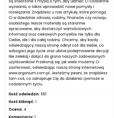
są stworzone z myślą o tym, aby ułatwić Ci codzienne
wyzwania, a także wprowadzić nowe pomysły i
rozwiązania. Znajdziesz u nas artykuły, które pomogą
Ci w dziedzinie zdrowia, rodziny, finansów czy rozwoju
osobistego. Nasze materiały są starannie
opracowane, aby dostarczyć wartościowych
informacji oraz ciekawych pomysłów nie tylko dla
Ciebie, ale i dla całej rodziny. Chcemy, aby każdy
odwiedzający naszą stronę odkrył coś dla siebie, co
wzbogaci jego życie oraz ułatwi podejmowanie decyzji.
Nie zwlekaj i dołącz do grona naszych zadowolonych
użytkowników! Przekonaj się, jak wiele możemy Ci
zaoferować, odwiedzając naszą stronę internetową
www.argonium.com.pl. Jesteśmy pewni, że znajdziesz
tam coś, co zainspiruje Cię do działania i pomoże w
codziennym życiu.
Ilość odwiedzin:
561
Ilość kliknięć:
1
Ocena:
4
Komentarzy:
1