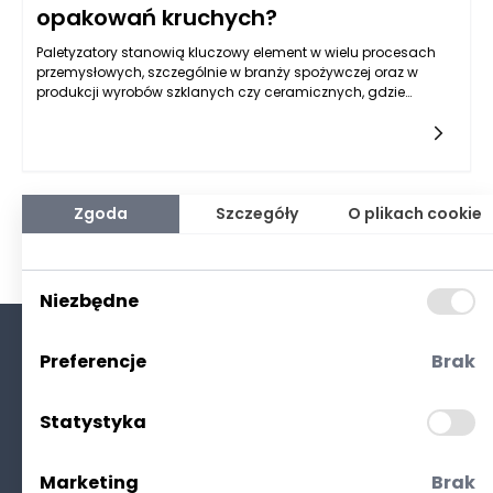
opakowań kruchych?
Paletyzatory stanowią kluczowy element w wielu procesach
przemysłowych, szczególnie w branży spożywczej oraz w
produkcji wyrobów szklanych czy ceramicznych, gdzie
opakowania kruche są powszechne. Główna funkcja
paletyzatora polega na automatyzacji procesu pakowania
produktów w jednostkowe palety, co zwiększa wydajność
produkcji i poprawia organizację. Jednak w przypadku
opakowań kruchych, takich jak szkło czy delikatne produkty
spożywcze, niezwykle istotne jest wdrożenie odpowiednich
Zgoda
Szczegóły
O plikach cookie
systemów zabezpieczających, które minimalizują ryzyko
uszkodzeń oraz zapewniają bezpieczeństwo operacji.
Niezbędne
Preferencje
Brak
O nas
Kontakt
Statystyka
Polityka prywatności
(RODO. Cookies)
Marketing
Brak