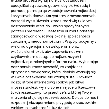
etapie procesu wynajmu. Nasi doświadczeni
specjaliści są zawsze gotowi, aby służyć radą i
pomocą, pomagając w podejmowaniu najbardziej
korzystnych decyzji. Korzystamy z nowoczesnych
narzędzi wyszukiwania, które umożliwią Ci łatwe
dostosowanie ofert do Twoich specyficznych
potrzeb i preferencji. Jesteśmy dumni z naszego
zaangażowania w rozwój lokalnej społeczności
związanej z nieruchomościami. Współpracujemy z
wieloma agencjami, deweloperami oraz
właścicielami lokali, aby zapewnić naszym
użytkownikom dostęp do najświeższych i
najbardziej atrakcyjnych ofert na rynku. Wybierając
nasz serwis, masz pewność, że znajdziesz
optymalne rozwiązania, które idealnie wpasują się
w Twoje oczekiwania. Nie czekaj dłużej! Odwiedź
naszą stronę internetową i odkryj, jak łatwo
możesz znaleźć wymarzone miejsce w Rzeszowie.
Lokalnie.rzeszow.pl to przestrzeń, w której Twoje
marzenia stają się rzeczywistością. Dołącz do nas i
rozpocznij niezapomnianą przygodę z rzeszowskim
rynkiem nieruchomości już dzisiaj!