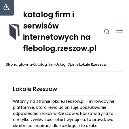
katalog firm i
serwisów
internetowych na
flebolog.rzeszow.pl
Strona główna
›
Katalog firm
›
Usługi
›
Opinie
›
Lokale Rzeszów
Lokale Rzeszów
Witamy na stronie lokale.rzeszow.pl – innowacyjnej
platformie, która rewolucjonizuje poszukiwanie
odpowiednich lokali w Rzeszowie. Nasza witryna to
nie tylko zwykły zbiór ofert wynajmu; to prawdziwa
skarbnica inspiracji dla każdego, kto szuka