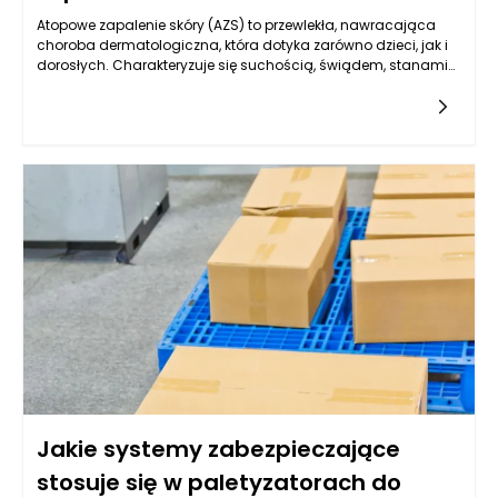
Atopowe zapalenie skóry (AZS) to przewlekła, nawracająca
choroba dermatologiczna, która dotyka zarówno dzieci, jak i
dorosłych. Charakteryzuje się suchością, świądem, stanami
zapalnymi oraz uszkodzeniami skóry. W obliczu tak uciążliwej
dolegliwości, jednym z najczęściej stosowanych sposobów
łagodzenia objawów AZS jest stosowanie emolientów.
Emolienty to substancje o właściwościach nawilżających i
wygładzających, które pomagają odbudować barierę
lipidową skóry. Kluczowe pytanie, które pojawia się w
kontekście atopowego zapalenia skóry, to w jakim stopniu
regularne stosowanie emolientów może zapobiegać
nawrotom tej choroby.
Jakie systemy zabezpieczające
stosuje się w paletyzatorach do