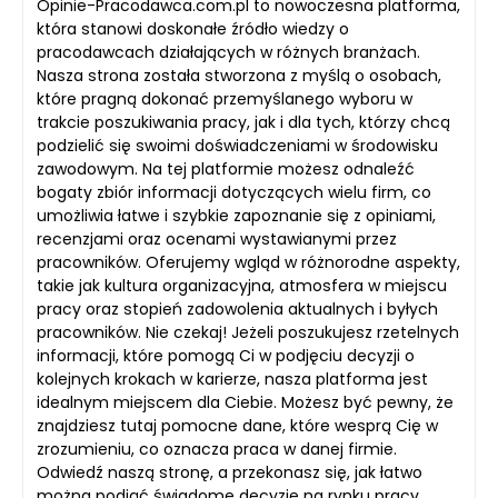
Opinie-Pracodawca.com.pl to nowoczesna platforma,
która stanowi doskonałe źródło wiedzy o
pracodawcach działających w różnych branżach.
Nasza strona została stworzona z myślą o osobach,
które pragną dokonać przemyślanego wyboru w
trakcie poszukiwania pracy, jak i dla tych, którzy chcą
podzielić się swoimi doświadczeniami w środowisku
zawodowym. Na tej platformie możesz odnaleźć
bogaty zbiór informacji dotyczących wielu firm, co
umożliwia łatwe i szybkie zapoznanie się z opiniami,
recenzjami oraz ocenami wystawianymi przez
pracowników. Oferujemy wgląd w różnorodne aspekty,
takie jak kultura organizacyjna, atmosfera w miejscu
pracy oraz stopień zadowolenia aktualnych i byłych
pracowników. Nie czekaj! Jeżeli poszukujesz rzetelnych
informacji, które pomogą Ci w podjęciu decyzji o
kolejnych krokach w karierze, nasza platforma jest
idealnym miejscem dla Ciebie. Możesz być pewny, że
znajdziesz tutaj pomocne dane, które wesprą Cię w
zrozumieniu, co oznacza praca w danej firmie.
Odwiedź naszą stronę, a przekonasz się, jak łatwo
można podjąć świadome decyzje na rynku pracy.