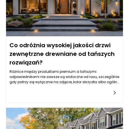
Co odróżnia wysokiej jakości drzwi
zewnętrzne drewniane od tańszych
rozwiązań?
Różnice między produktami premium a tańszymi
odpowiednikami nie zawsze są widoczne od razu, szczególnie
gdy patrzy się wyłącznie na zdjęcie, kolor skrzydła albo ogólny
wzór. Drzwi zewnętrzne drewniane mogą wyglądać podobnie
na pierwszy rzut oka, ale ich rzeczywista jakość ujawnia się
dopiero w konstrukcji, rodzaju drewna, stabilności wymiarowej,
izolacyjności, zabezpieczeniach, powłoce lakierniczej oraz
precyzji wykonania. Tańsze rozwiązania często kuszą niższą
ceną, jednak mogą oznaczać kompromisy w zakresie
trwałości, odporności na wilgoć, szczelności, jakości okuć czy
żywotności powłoki ochronnej. W praktyce drzwi wejściowe są
intensywnie eksploatowane każdego dnia, a jednocześnie