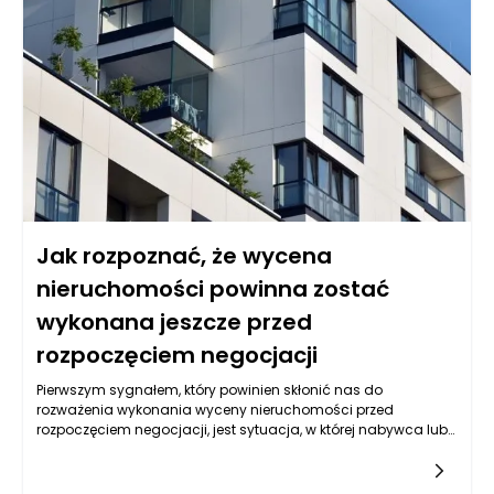
jakie mogą być konsekwencje ich ignorowania.
Uświadamianie pacjentów o tym, jak codzienne nawyki
wpływają na ich zdrowie jamy ustnej, jest jednym z
podstawowych zadań dentysty.
Jak rozpoznać, że wycena
nieruchomości powinna zostać
wykonana jeszcze przed
rozpoczęciem negocjacji
Pierwszym sygnałem, który powinien skłonić nas do
rozważenia wykonania wyceny nieruchomości przed
rozpoczęciem negocjacji, jest sytuacja, w której nabywca lub
sprzedawca nie ma jasnej wiedzy o aktualnej wartości
rynkowej obiektu. W świecie nieruchomości, cena, którą
jesteśmy skłonni zapłacić lub przyjąć, nie zawsze odpowiada