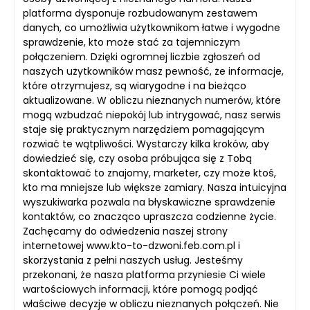
platforma dysponuje rozbudowanym zestawem
danych, co umożliwia użytkownikom łatwe i wygodne
sprawdzenie, kto może stać za tajemniczym
połączeniem. Dzięki ogromnej liczbie zgłoszeń od
naszych użytkowników masz pewność, że informacje,
które otrzymujesz, są wiarygodne i na bieżąco
aktualizowane. W obliczu nieznanych numerów, które
mogą wzbudzać niepokój lub intrygować, nasz serwis
staje się praktycznym narzędziem pomagającym
rozwiać te wątpliwości. Wystarczy kilka kroków, aby
dowiedzieć się, czy osoba próbująca się z Tobą
skontaktować to znajomy, marketer, czy może ktoś,
kto ma mniejsze lub większe zamiary. Nasza intuicyjna
wyszukiwarka pozwala na błyskawiczne sprawdzenie
kontaktów, co znacząco upraszcza codzienne życie.
Zachęcamy do odwiedzenia naszej strony
internetowej www.kto-to-dzwoni.feb.com.pl i
skorzystania z pełni naszych usług. Jesteśmy
przekonani, że nasza platforma przyniesie Ci wiele
wartościowych informacji, które pomogą podjąć
właściwe decyzje w obliczu nieznanych połączeń. Nie