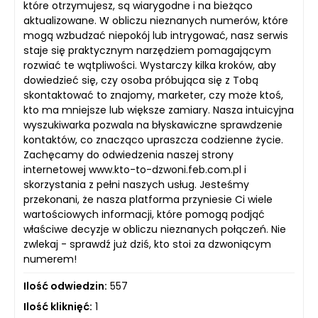
które otrzymujesz, są wiarygodne i na bieżąco
aktualizowane. W obliczu nieznanych numerów, które
mogą wzbudzać niepokój lub intrygować, nasz serwis
staje się praktycznym narzędziem pomagającym
rozwiać te wątpliwości. Wystarczy kilka kroków, aby
dowiedzieć się, czy osoba próbująca się z Tobą
skontaktować to znajomy, marketer, czy może ktoś,
kto ma mniejsze lub większe zamiary. Nasza intuicyjna
wyszukiwarka pozwala na błyskawiczne sprawdzenie
kontaktów, co znacząco upraszcza codzienne życie.
Zachęcamy do odwiedzenia naszej strony
internetowej www.kto-to-dzwoni.feb.com.pl i
skorzystania z pełni naszych usług. Jesteśmy
przekonani, że nasza platforma przyniesie Ci wiele
wartościowych informacji, które pomogą podjąć
właściwe decyzje w obliczu nieznanych połączeń. Nie
zwlekaj - sprawdź już dziś, kto stoi za dzwoniącym
numerem!
Ilość odwiedzin:
557
Ilość kliknięć:
1