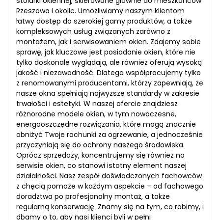
stolarki okiennej, skierowane głównie do mieszkańców
Rzeszowa i okolic. Umożliwiamy naszym klientom
łatwy dostęp do szerokiej gamy produktów, a także
kompleksowych usług związanych zarówno z
montażem, jak i serwisowaniem okien. Zdajemy sobie
sprawę, jak kluczowe jest posiadanie okien, które nie
tylko doskonale wyglądają, ale również oferują wysoką
jakość i niezawodność. Dlatego współpracujemy tylko
z renomowanymi producentami, którzy zapewniają, że
nasze okna spełniają najwyższe standardy w zakresie
trwałości i estetyki. W naszej ofercie znajdziesz
różnorodne modele okien, w tym nowoczesne,
energooszczędne rozwiązania, które mogą znacznie
obniżyć Twoje rachunki za ogrzewanie, a jednocześnie
przyczyniają się do ochrony naszego środowiska.
Oprócz sprzedaży, koncentrujemy się również na
serwisie okien, co stanowi istotny element naszej
działalności. Nasz zespół doświadczonych fachowców
z chęcią pomoże w każdym aspekcie – od fachowego
doradztwa po profesjonalny montaż, a także
regularną konserwację. Znamy się na tym, co robimy, i
dbamy o to, aby nasi klienci byli w pełni