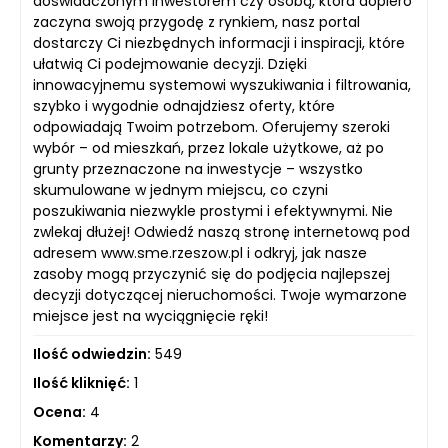
doświadczonym inwestorem czy osobą, która dopiero
zaczyna swoją przygodę z rynkiem, nasz portal
dostarczy Ci niezbędnych informacji i inspiracji, które
ułatwią Ci podejmowanie decyzji. Dzięki
innowacyjnemu systemowi wyszukiwania i filtrowania,
szybko i wygodnie odnajdziesz oferty, które
odpowiadają Twoim potrzebom. Oferujemy szeroki
wybór – od mieszkań, przez lokale użytkowe, aż po
grunty przeznaczone na inwestycje – wszystko
skumulowane w jednym miejscu, co czyni
poszukiwania niezwykle prostymi i efektywnymi. Nie
zwlekaj dłużej! Odwiedź naszą stronę internetową pod
adresem www.sme.rzeszow.pl i odkryj, jak nasze
zasoby mogą przyczynić się do podjęcia najlepszej
decyzji dotyczącej nieruchomości. Twoje wymarzone
miejsce jest na wyciągnięcie ręki!
Ilość odwiedzin:
549
Ilość kliknięć:
1
Ocena:
4
Komentarzy:
2