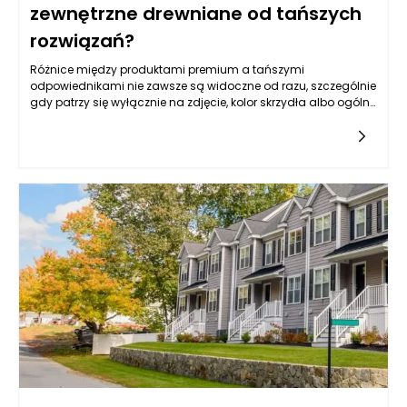
zewnętrzne drewniane od tańszych
rozwiązań?
Różnice między produktami premium a tańszymi
odpowiednikami nie zawsze są widoczne od razu, szczególnie
gdy patrzy się wyłącznie na zdjęcie, kolor skrzydła albo ogólny
wzór. Drzwi zewnętrzne drewniane mogą wyglądać podobnie
na pierwszy rzut oka, ale ich rzeczywista jakość ujawnia się
dopiero w konstrukcji, rodzaju drewna, stabilności wymiarowej,
izolacyjności, zabezpieczeniach, powłoce lakierniczej oraz
precyzji wykonania. Tańsze rozwiązania często kuszą niższą
ceną, jednak mogą oznaczać kompromisy w zakresie
trwałości, odporności na wilgoć, szczelności, jakości okuć czy
żywotności powłoki ochronnej. W praktyce drzwi wejściowe są
intensywnie eksploatowane każdego dnia, a jednocześnie
muszą radzić sobie z deszczem, mrozem, słońcem, zmianami
temperatury i naprężeniami wynikającymi z pracy materiału.
Dlatego najważniejsze jest spojrzenie na zakup w dłuższej
perspektywie. Produkt dobrej klasy nie tylko lepiej wygląda, ale
również dłużej zachowuje parametry użytkowe, wymaga mniej
problematycznej konserwacji i daje większą pewność
stabilnego działania. Wysokiej jakości drzwi zewnętrzne
drewniane są inwestycją w komfort, bezpieczeństwo i estetykę
całego domu, a nie wyłącznie elementem zamykającym