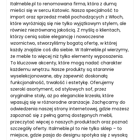
Italmeble.pl to renomowana firma, która z dumą
mieści się w sercu Katowic. Nasza specjalność to
import oraz sprzedaż mebli pochodzących z Włoch,
które wyróżniają się nie tylko wyjątkowym stylem, ale
również niezrównaną jakością. Z myślą o klientach,
którzy cenią sobie elegancję i nowoczesne
wzornictwo, stworzyliśmy bogatą ofertę, w której
każdy znajdzie coś dla siebie. W Italmeble.pl wierzymy,
że meble to więcej niż tylko elementy wyposażenia.
To kluczowe akcenty, które mogą nadać charakter
każdemu wnętrzu. Nasze produkty są starannie
wyselekcjonowane, aby zapewnić doskonałą
funkcjonalność, trwałość i estetykę. Oferujemy
szeroki asortyment, od stylowych sof, przez
oryginalne stoły, aż po eleganckie krzesła, które
wpasują się w różnorodne aranżacje. Zachęcamy do
odwiedzenia naszej strony internetowej, gdzie możesz
zapoznać się z pełną gamą dostępnych mebli,
przeczytać więcej o naszych produktach oraz poznać
szczegóły oferty. Italmeble.pl to nie tylko sklep – to
miejsce, gdzie pasja do designu spotyka się z wysoką