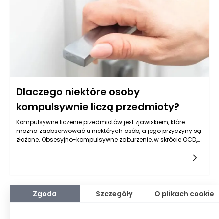
Dlaczego niektóre osoby
kompulsywnie liczą przedmioty?
Kompulsywne liczenie przedmiotów jest zjawiskiem, które
można zaobserwować u niektórych osób, a jego przyczyny są
złożone. Obsesyjno-kompulsywne zaburzenie, w skrócie OCD,
jest jednym z najczęstszych powodów, dla których ludzie
zaczynają liczyć przedmioty. Leczenie takich schorzeń zwykle
zaczyna się od konsultacji z psychiatrą, który może
zdiagnozować zaburzenie i zasugerować odpowiednią formę
terapii. Osoby z OCD często doświadczają obsesyjnych myśli,
które prowadzą do przeprowadzania kompulsywnych działań,
Zgoda
Szczegóły
O plikach cookie
aby w jakiś sposób złagodzić odczuwany niepokój.