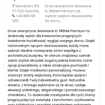
Manasterz 163,
Drzwi zewnętrzne drewniane
37-522 Rzeszów,
EL PREMA Premium jak
+48 885 518
wybrać wejście dopasowane
000
do domu
Drzwi zewnętrzne drewniane EL PREMA Premium to
doskonały wybór dla inwestorów pragnących
świadomie kształtować wygląd swojego domu. Dzięki
różnorodnym opcjom dostosowania, każdy może
wybrać idealne rozwiązanie, które współgra z
architekturą budynku. W ofercie znajdziesz szeroki
wybór stylów skrzydeł, bogatą paletę kolorów, różne
opcje przeszklenia, a także atrakcyjne pochwytki i
klamki. Dzięki możliwości personalizacji, możesz
stworzyć strefę wejściową, która będzie spójna i
odzwierciedli Twój indywidualny gust. Naturalne
drewno, z którego wykonane są te drzwi, nadaje
elewacji unikalnego, eleganckiego i ponadczasowego
charakteru. To doskonałe rozwiązanie dla tych, którzy
pragną połączyć estetykę z komfortem użytkowania
oraz solidnością i wysokim standardem wykonania.