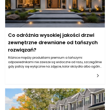
Co odróżnia wysokiej jakości drzwi
zewnętrzne drewniane od tańszych
rozwiązań?
Różnice między produktami premium a tańszymi
odpowiednikami nie zawsze są widoczne od razu, szczególnie
gdy patrzy się wyłącznie na zdjęcie, kolor skrzydła albo ogólny
wzór. Drzwi zewnętrzne drewniane mogą wyglądać podobnie
na pierwszy rzut oka, ale ich rzeczywista jakość ujawnia się
dopiero w konstrukcji, rodzaju drewna, stabilności wymiarowej,
izolacyjności, zabezpieczeniach, powłoce lakierniczej oraz
precyzji wykonania. Tańsze rozwiązania często kuszą niższą
ceną, jednak mogą oznaczać kompromisy w zakresie
trwałości, odporności na wilgoć, szczelności, jakości okuć czy
żywotności powłoki ochronnej. W praktyce drzwi wejściowe są
intensywnie eksploatowane każdego dnia, a jednocześnie