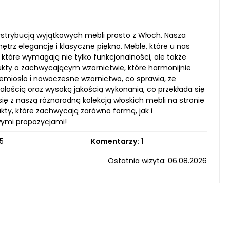
dystrybucją wyjątkowych mebli prosto z Włoch. Nasza
trz elegancję i klasyczne piękno. Meble, które u nas
 które wymagają nie tylko funkcjonalności, ale także
dukty o zachwycającym wzornictwie, które harmonijnie
zemiosło i nowoczesne wzornictwo, co sprawia, że
wałością oraz wysoką jakością wykonania, co przekłada się
ę z naszą różnorodną kolekcją włoskich mebli na stronie
ty, które zachwycają zarówno formą, jak i
owymi propozycjami!
5
Komentarzy:
1
Ostatnia wizyta: 06.08.2026