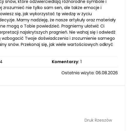
ji snów, które odzwierciedlają różnorodne symbole i
 zrozumieć nie tylko sam sen, ale także emocje i
wiesz się, jak wykorzystać tę wiedzę w życiu
cyzje. Mamy nadzieję, że nasze artykuły oraz materiały
one mogą o Tobie powiedzieć. Pragniemy ułatwić Ci
retacji najskrytszych pragnień. Nie wahaj się i odwiedź
gą wzbogacić Twoje doświadczenia i zrozumienie samego
iny snów. Przekonaj się, jak wiele wartościowych odkryć
4
Komentarzy:
1
Ostatnia wizyta: 06.08.2026
Druk Rzeszów