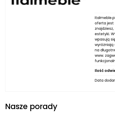
Italmeble.
oferta jes
znajdziesz,
estetyki. 
wpasują si
wyróżniają 
na długotr
www. zagwa
funkcjonaln
Ilość odwi
Data dodan
Nasze porady