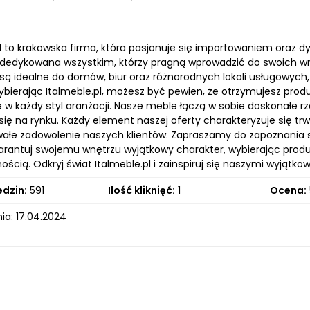
pl to krakowska firma, która pasjonuje się importowaniem oraz 
t dedykowana wszystkim, którzy pragną wprowadzić do swoich wnę
 są idealne do domów, biur oraz różnorodnych lokali usługowych,
Wybierając Italmeble.pl, możesz być pewien, że otrzymujesz pro
ę w każdy styl aranżacji. Nasze meble łączą w sobie doskonałe r
się na rynku. Każdy element naszej oferty charakteryzuje się tr
wałe zadowolenie naszych klientów. Zapraszamy do zapoznania si
rantuj swojemu wnętrzu wyjątkowy charakter, wybierając produk
ością. Odkryj świat Italmeble.pl i zainspiruj się naszymi wyjątk
edzin:
591
Ilość kliknięć:
1
Ocena:
ia: 17.04.2024