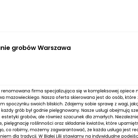
anie grobów Warszawa
a to renomowana firma specjalizująca się w kompleksowej opiece 
a mazowieckiego. Nasza oferta skierowana jest do osób, które 
em spoczynku swoich bliskich. Zdajemy sobie sprawę z wagi, ja
 każdy grób był godnie pielęgnowany. Nasze usługi obejmują szero
 estetyki grobów, ale również szacunek dla zmarłych. Niezależni
, pielęgnację roślinności oraz składanie kwiatów, które upamięt
ego, co robimy, możemy zagwarantować, że każda usługa jest re
em dla tradycji. W Białej Lilii stawiamy na indywidualne podejśc