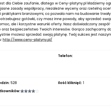
est dla Ciebie zaufanie, dlatego w Ceny-platyny.pl kładziemy o
jasne zasady współpracy, niezależne wyceny oraz rzetelną ocenę
i praktykami branżowymi, co pozwala nam na budowanie trwałych
potrzebujesz gotówki, czy masz inne powody, aby sprzedać swoje
moc, ale i korzystne warunki oferty. Nasz doświadczony zespół 
ę oraz bezpieczeństwo Twoich interesów. Gorąco zachęcamy do o
rzystnie możesz sprzedać swoją platynę. Twój sukces jest naszy
w:
http://www.ceny-platyny.pl/
Telefon:
edzin:
528
Ilość kliknięć:
1
tkowników: