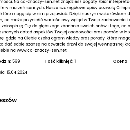
ości. Na co-znaczy-sen.net znajdziesz bogaty zbiór interpretac
fery marzeń sennych. Nasze szczegółowe opisy pozwolą Ci lepiej
, które mogą się w nim przejawiać. Dzięki naszym wskazówkom do
, co może przynieść wartościowy wgląd w Twoje zachowania i de
 zainspirują Cię do głębszego zbadania swoich snów i tego, co 
ieznanych dotąd aspektów Twojej osobowości oraz pomóc w interp
nę, gdzie na Ciebie czeka ogrom wiedzy oraz porady, które mo
to dać sobie szansę na otwarcie drzwi do swojej wewnętrznej kra
iebie na www.co-znaczy-sen.net.
edzin:
599
Ilość kliknięć:
1
Ocena:
ia: 15.04.2024
zeszów