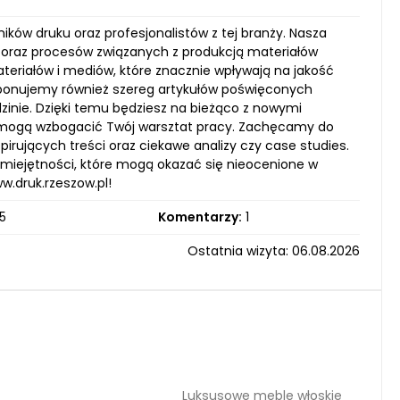
ników druku oraz profesjonalistów z tej branży. Nasza
 oraz procesów związanych z produkcją materiałów
eriałów i mediów, które znacznie wpływają na jakość
oponujemy również szereg artykułów poświęconych
zinie. Dzięki temu będziesz na bieżąco z nowymi
e mogą wzbogacić Twój warsztat pracy. Zachęcamy do
irujących treści oraz ciekawe analizy czy case studies.
umiejętności, które mogą okazać się nieocenione w
w.druk.rzeszow.pl!
5
Komentarzy:
1
Ostatnia wizyta: 06.08.2026
Luksusowe meble włoskie