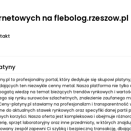
ernetowych na flebolog.rzeszow.pl
takt
atyny
y.pl to profesjonalny portal, który dedykuje się skupowi platyn
dających ten niezwykle cenny metal. Nasza platforma nie tylko u
bogatą wiedzę na temat bieżących trendów rynkowych i wartośc
ego się rynku surowców szlachetnych, znalezienie zaufanego mi
Ceny-platyny.pl stawiamy na profesjonalizm i transparentność 
e do aktualnych stawek rynkowych oraz specyfiki danej partii 
ch korzyści. Nasza oferta jest kompleksowa i obejmuje różnor
erię, sprzęt laboratoryjny oraz inne przedmioty, w których znajduj
zowany zespół zapewni Ci szybką i bezpieczną transakcję, dbają