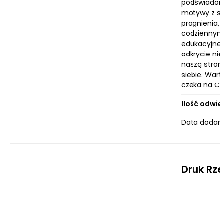
podświadom
motywy z s
pragnienia
codziennym
edukacyjne
odkrycie n
naszą stro
siebie. War
czeka na C
Ilość odwi
Data dodan
Druk R