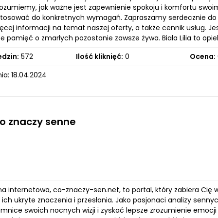
Rozumiemy, jak ważne jest zapewnienie spokoju i komfortu swoim
osować do konkretnych wymagań. Zapraszamy serdecznie do odw
ęcej informacji na temat naszej oferty, a także cennik usług. J
e pamięć o zmarłych pozostanie zawsze żywa. Biała Lilia to opie
edzin:
572
Ilość kliknięć:
0
Ocena:
ia: 18.04.2024
co znaczy senne
na internetowa, co-znaczy-sen.net, to portal, który zabiera Cię
 ich ukryte znaczenia i przesłania. Jako pasjonaci analizy senn
emnice swoich nocnych wizji i zyskać lepsze zrozumienie emocji 