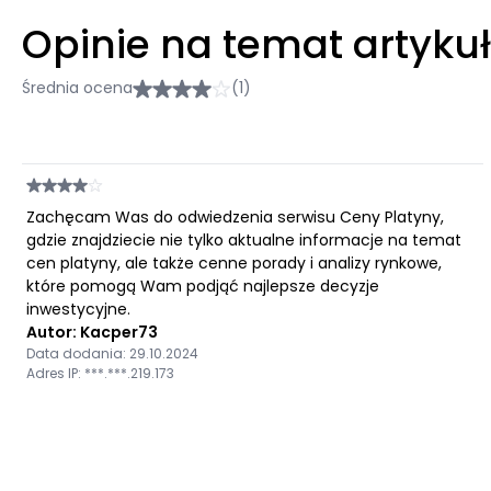
Opinie na temat artyku
Średnia ocena
(1)
Zachęcam Was do odwiedzenia serwisu Ceny Platyny,
gdzie znajdziecie nie tylko aktualne informacje na temat
cen platyny, ale także cenne porady i analizy rynkowe,
które pomogą Wam podjąć najlepsze decyzje
inwestycyjne.
Autor: Kacper73
Data dodania: 29.10.2024
Adres IP: ***.***.219.173