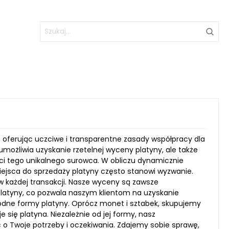
y, oferując uczciwe i transparentne zasady współpracy dla
możliwia uzyskanie rzetelnej wyceny platyny, ale także
i tego unikalnego surowca. W obliczu dynamicznie
ejsca do sprzedaży platyny często stanowi wyzwanie.
w każdej transakcji. Nasze wyceny są zawsze
platyny, co pozwala naszym klientom na uzyskanie
odne formy platyny. Oprócz monet i sztabek, skupujemy
e się platyna. Niezależnie od jej formy, nasz
c o Twoje potrzeby i oczekiwania. Zdajemy sobie sprawę,