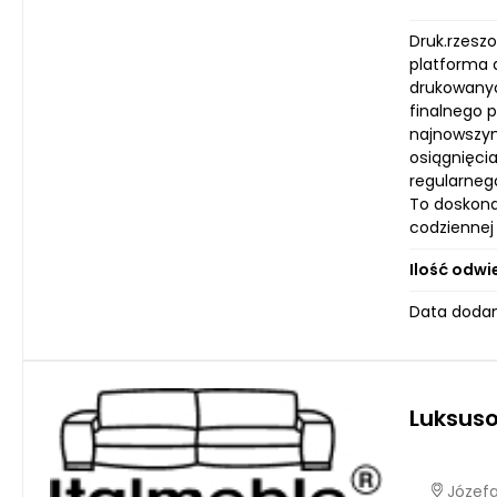
Druk.rzeszo
platforma 
drukowanyc
finalnego 
najnowszym
osiągnięci
regularnego
To doskona
codziennej 
Ilość odwi
Data dodan
Luksus
Józefa