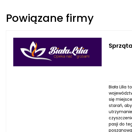
Powiązane firmy
Sprząt
Biała Lili
województw
się miejsc
starań, aby
utrzymanie
czyszczenie
pasji do t
poszanowani