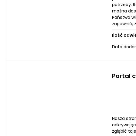
potrzeby. 
można dost
Państwo wi
zapewnić, ż
Ilość odwi
Data dodan
Portal 
Nasza stro
odkrywając
zgłębić taj