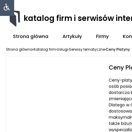
katalog firm i serwisów int
Strona główna
Artykuły
Firmy
Kon
Strona główna
›
Katalog firm
›
Usługi
›
Serwisy tematyczne
›
Ceny Platyny
Ceny Pl
Ceny-platyn
osób posia
dostarcza 
zmieniając
Dlatego w 
dostosowan
maksymalny
także biżut
wyspecjali