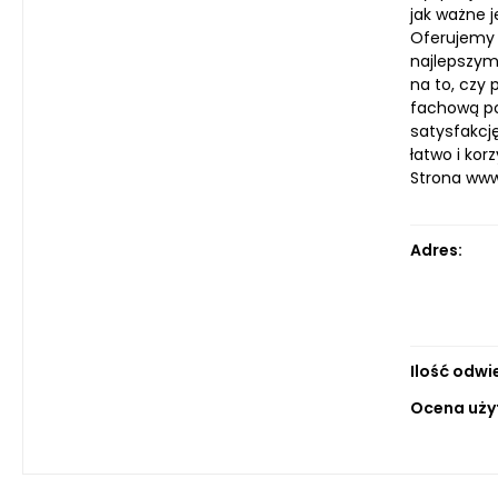
jak ważne j
Oferujemy 
najlepszym
na to, czy 
fachową po
satysfakcj
łatwo i ko
Strona ww
Adres:
Ilość odwi
Ocena uży