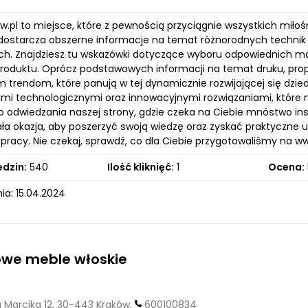
w.pl to miejsce, które z pewnością przyciągnie wszystkich miłoś
dostarcza obszerne informacje na temat różnorodnych technik
h. Znajdziesz tu wskazówki dotyczące wyboru odpowiednich mat
produktu. Oprócz podstawowych informacji na temat druku, pr
 trendom, które panują w tej dynamicznie rozwijającej się dzied
ami technologicznymi oraz innowacyjnymi rozwiązaniami, któr
 odwiedzania naszej strony, gdzie czeka na Ciebie mnóstwo insp
ła okazja, aby poszerzyć swoją wiedzę oraz zyskać praktyczne 
pracy. Nie czekaj, sprawdź, co dla Ciebie przygotowaliśmy na ww
edzin:
540
Ilość kliknięć:
1
Ocena:
ia: 15.04.2024
owe meble włoskie
 Marcika 12, 30-443 Kraków,
600100834