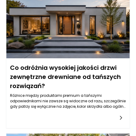
Co odróżnia wysokiej jakości drzwi
zewnętrzne drewniane od tańszych
rozwiązań?
Różnice między produktami premium a tańszymi
odpowiednikami nie zawsze są widoczne od razu, szczególnie
gdy patrzy się wyłącznie na zdjęcie, kolor skrzydła albo ogólny
wzór. Drzwi zewnętrzne drewniane mogą wyglądać podobnie
na pierwszy rzut oka, ale ich rzeczywista jakość ujawnia się
dopiero w konstrukcji, rodzaju drewna, stabilności wymiarowej,
izolacyjności, zabezpieczeniach, powłoce lakierniczej oraz
precyzji wykonania. Tańsze rozwiązania często kuszą niższą