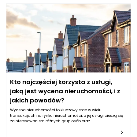
wątpliwości. Wiele badań i analiz poświęca uwagę zarówno
potencjalnym korzyściom, jak i szkodliwości płynów do
płukania jamy ustnej zawierających alkohol.
Kto najczęściej korzysta z usługi,
jaką jest wycena nieruchomości, i z
jakich powodów?
Wycena nieruchomości to kluczowy etap w wielu
transakcjach na rynku nieruchomości, a jej usługi cieszą się
zainteresowaniem różnych grup osób oraz
instytucji. Najczęściej korzystają z niej właściciele
nieruchomości, kupujący, sprzedający, inwestorzy, banki oraz