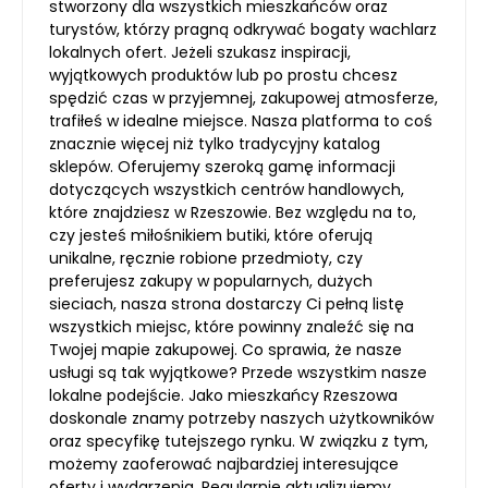
stworzony dla wszystkich mieszkańców oraz
turystów, którzy pragną odkrywać bogaty wachlarz
lokalnych ofert. Jeżeli szukasz inspiracji,
wyjątkowych produktów lub po prostu chcesz
spędzić czas w przyjemnej, zakupowej atmosferze,
trafiłeś w idealne miejsce. Nasza platforma to coś
znacznie więcej niż tylko tradycyjny katalog
sklepów. Oferujemy szeroką gamę informacji
dotyczących wszystkich centrów handlowych,
które znajdziesz w Rzeszowie. Bez względu na to,
czy jesteś miłośnikiem butiki, które oferują
unikalne, ręcznie robione przedmioty, czy
preferujesz zakupy w popularnych, dużych
sieciach, nasza strona dostarczy Ci pełną listę
wszystkich miejsc, które powinny znaleźć się na
Twojej mapie zakupowej. Co sprawia, że nasze
usługi są tak wyjątkowe? Przede wszystkim nasze
lokalne podejście. Jako mieszkańcy Rzeszowa
doskonale znamy potrzeby naszych użytkowników
oraz specyfikę tutejszego rynku. W związku z tym,
możemy zaoferować najbardziej interesujące
oferty i wydarzenia. Regularnie aktualizujemy