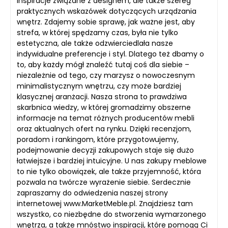
inspiracje związane z designem, ale także szereg
praktycznych wskazówek dotyczących urządzania
wnętrz. Zdajemy sobie sprawę, jak ważne jest, aby
strefa, w której spędzamy czas, była nie tylko
estetyczna, ale także odzwierciedlała nasze
indywidualne preferencje i styl. Dlatego też dbamy o
to, aby każdy mógł znaleźć tutaj coś dla siebie –
niezależnie od tego, czy marzysz o nowoczesnym
minimalistycznym wnętrzu, czy może bardziej
klasycznej aranżacji. Nasza strona to prawdziwa
skarbnica wiedzy, w której gromadzimy obszerne
informacje na temat różnych producentów mebli
oraz aktualnych ofert na rynku. Dzięki recenzjom,
poradom i rankingom, które przygotowujemy,
podejmowanie decyzji zakupowych staje się dużo
łatwiejsze i bardziej intuicyjne. U nas zakupy meblowe
to nie tylko obowiązek, ale także przyjemność, która
pozwala na twórcze wyrażenie siebie. Serdecznie
zapraszamy do odwiedzenia naszej strony
internetowej www.MarketMeble.pl. Znajdziesz tam
wszystko, co niezbędne do stworzenia wymarzonego
wnętrza, a także mnóstwo inspiracji, które pomogą Ci