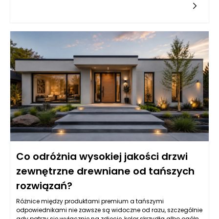
pozwalają na wczesne wykrywanie nieprawidłowości oraz
odpowiednie reagowanie na zmieniające się potrzeby
zdrowotne małych pacjentów. Dentysta ma możliwość oceny
stanu zębów oraz jamy ustnej w kontekście ogólnego zdrowia
dziecka, co czyni go ważnym partnerem w procesie
wychowania zdrowych nawyków związanych z higieną jamy
ustnej.
Co odróżnia wysokiej jakości drzwi
zewnętrzne drewniane od tańszych
rozwiązań?
Różnice między produktami premium a tańszymi
odpowiednikami nie zawsze są widoczne od razu, szczególnie
gdy patrzy się wyłącznie na zdjęcie, kolor skrzydła albo ogólny