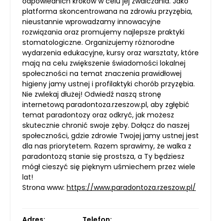
odpowiednich kroków w celu jej zwalczania. Jako
platforma skoncentrowana na zdrowiu przyzębia,
nieustannie wprowadzamy innowacyjne
rozwiązania oraz promujemy najlepsze praktyki
stomatologiczne. Organizujemy różnorodne
wydarzenia edukacyjne, kursy oraz warsztaty, które
mają na celu zwiększenie świadomości lokalnej
społeczności na temat znaczenia prawidłowej
higieny jamy ustnej i profilaktyki chorób przyzębia.
Nie zwlekaj dłużej! Odwiedź naszą stronę
internetową paradontoza.rzeszow.pl, aby zgłębić
temat paradontozy oraz odkryć, jak możesz
skutecznie chronić swoje zęby. Dołącz do naszej
społeczności, gdzie zdrowie Twojej jamy ustnej jest
dla nas priorytetem. Razem sprawimy, że walka z
paradontozą stanie się prostsza, a Ty będziesz
mógł cieszyć się pięknym uśmiechem przez wiele
lat!
Strona www:
https://www.paradontoza.rzeszow.pl/
Adres:
Telefon: