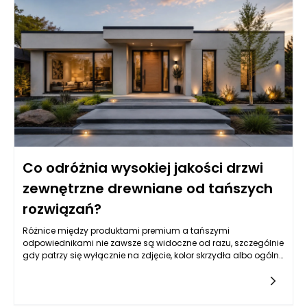
Co odróżnia wysokiej jakości drzwi
zewnętrzne drewniane od tańszych
rozwiązań?
Różnice między produktami premium a tańszymi
odpowiednikami nie zawsze są widoczne od razu, szczególnie
gdy patrzy się wyłącznie na zdjęcie, kolor skrzydła albo ogólny
wzór. Drzwi zewnętrzne drewniane mogą wyglądać podobnie
na pierwszy rzut oka, ale ich rzeczywista jakość ujawnia się
dopiero w konstrukcji, rodzaju drewna, stabilności wymiarowej,
izolacyjności, zabezpieczeniach, powłoce lakierniczej oraz