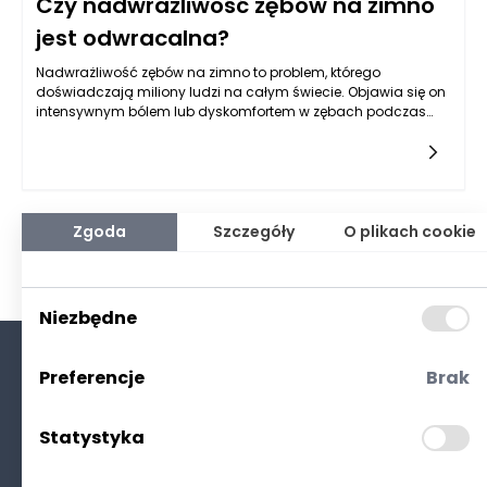
Czy nadwrażliwość zębów na zimno
jest odwracalna?
Nadwrażliwość zębów na zimno to problem, którego
doświadczają miliony ludzi na całym świecie. Objawia się on
intensywnym bólem lub dyskomfortem w zębach podczas
kontaktu z zimnymi substancjami, takimi jak lód, zimne
napoje, a nawet powietrze w chłodne dni. Przyczyny tej
nadwrażliwości są różnorodne i mogą obejmować
uszkodzenie szkliwa, recesję dziąseł, a także eksponowanie
zębiny. Kluczowe pytanie, które nurtuje wiele osób
borykających się z tym problemem, brzmi: czy nadwrażliwość
Zgoda
Szczegóły
O plikach cookie
zębów na zimno jest odwracalna? Odpowiedź na to pytanie
nie jest jednoznaczna, ponieważ w dużej mierze zależy od
przyczyny nadwrażliwości oraz podejmowanych działań w
celu jej leczenia.
Niezbędne
Preferencje
Brak
O nas
Kontakt
Statystyka
Polityka prywatności
(RODO. Cookies)