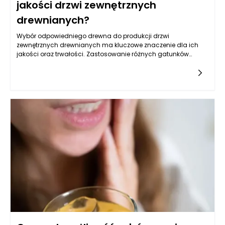
jakości drzwi zewnętrznych
drewnianych?
Wybór odpowiedniego drewna do produkcji drzwi
zewnętrznych drewnianych ma kluczowe znaczenie dla ich
jakości oraz trwałości. Zastosowanie różnych gatunków
drewna wpływa na estetykę, wytrzymałość i odporność na
warunki atmosferyczne. Największym uznaniem wśród
producentów drzwi cieszy się drewno dębowe, które
charakteryzuje się bardzo wysoką odpornością na
uszkodzenia oraz wpływ warunków otoczenia. Może stawać
się bardzo atrakcyjne wizualnie, podkreślając naturalne słoje
oraz usłojenie, co nadaje drzwiom wyjątkowego charakteru.
Innym popularnym wyborem jest drewno mahoniowe, cenione
za swoje właściwości eleganckiego wyglądu oraz doskonałą
odporność na wilgoć. Jednocześnie, wybierając producenta
drzwi zewnętrznych, należy zwrócić uwagę na to, czy
wykorzystuje on drewno sezonowane, które jest bardziej
stabilne pod względem wymiarów i mniej podatne na pękanie
czy deformacje. W przypadku drzwi zewnętrznych,
odpowiednia selekcja drewna ma znaczenie nie tylko
estetyczne, lecz również praktyczne, zapewniając
bezpieczeństwo i trwałość.