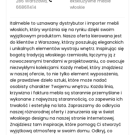
286 Warszawa,
ekskluzywne meble
668611414
włoskie
Italmeble to uznawany dystrybutor i importer mebli
włoskich, który wyróżnia się na rynku dzięki swoim
wyjątkowym produktom. Nasza oferta kierowana jest
do klientów z Warszawy, którzy poszukują eleganckich
i unikalnych elementów wystroju wnętrz. Inspirując się
bogatą tradycją włoskiego rzemiosła, łączymy ją z
nowoczesnymi trendami w projektowaniu, co owocuje
niezwykłymi kolekcjami. Każdy mebel, który znajdziesz
w naszej ofercie, to nie tylko element wyposażenia,
ale prawdziwe dzieło sztuki, które może nadać
osobisty charakter Twojemu wnętrzu. Każda linia,
krzywizna i faktura mebla są starannie przemyślane i
wykonane z najwyższą starannością, co zapewnia ich
trwałość i estetykę na lata. Zapraszamy do odkrycia
naszej różnorodnej oferty i zanurzenia się w świat
włoskiego designu na naszej stronie internetowej.
Znajdziesz tam inspiracje, które pomogą Ci stworzyć
wyjątkową atmosferę w swoim domu. Odkryj, co