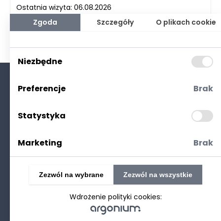
Ostatnia wizyta: 06.08.2026
Zgoda
Szczegóły
O plikach cookie
Niezbędne
Preferencje
Brak
O nas
Kontakt
Statystyka
Polityka prywatności
(RODO. Cookies)
Marketing
Brak
Zezwól na wybrane
Zezwól na wszystkie
Wdrożenie polityki cookies:
©2025 Realizacja
strony www
: Technetium.pl