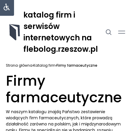
katalog firm i
serwisów
internetowych na
flebolog.rzeszow.pl
Strona główna
›
Katalog firm
›
Firmy farmaceutyczne
Firmy
farmaceutyczne
W naszym katalogu znajdą Państwo zestawienie
wiodących firm farmaceutycznych, które prowadzą
działalność zarówno na polskim, jak i międzynarodowym
rynku. Firmy te specjalizują się w badaniach, rozwoju,