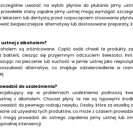
zczególnie uważać na wybór płynów do płukania jamy ustn
e przewlekłe stany zapalne jamy ustnej mogą wymagać szczegó
ę z lekarzem lub dentystą przed rozpoczęciem stosowania płynó
ować bezpieczniejsze alternatywy lub dostosowane preparaty, k
 ustnej z alkoholem?
lkoholem są zróżnicowane. Część osób chwali te produkty za
bakterii, ciesząc się przyjemnym odczuciem świeżości. Inni
kazując na pieczenie lub suchość w jamie ustnej jako niepożą
szukiwać alternatyw, co znajduje odzwierciedlenie w rosn
j.
owadzić do uzależnienia?
cjalizujący się w problemach uzależnienia podnoszą kwe
ustnej z alkoholem. Chociaż płyny te nie są typowymi środ
rowadzić do pewnego rodzaju nawyku. Osoby, które za wszelką 
nione od używania tych produktów, co może z czasem prowadzi
i mogą prowadzić do ostrego zapalenia jamy ustnej lub in
onalnej interwencji.