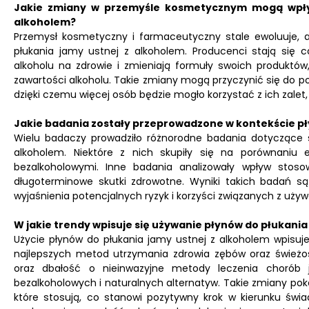
Jakie zmiany w przemyśle kosmetycznym mogą wpły
alkoholem?
Przemysł kosmetyczny i farmaceutyczny stale ewoluuje,
płukania jamy ustnej z alkoholem. Producenci stają si
alkoholu na zdrowie i zmieniają formuły swoich produktó
zawartości alkoholu. Takie zmiany mogą przyczynić się do 
dzięki czemu więcej osób będzie mogło korzystać z ich zalet
Jakie badania zostały przeprowadzone w kontekście pł
Wielu badaczy prowadziło różnorodne badania dotyczące 
alkoholem. Niektóre z nich skupiły się na porównaniu 
bezalkoholowymi. Inne badania analizowały wpływ stos
długoterminowe skutki zdrowotne. Wyniki takich badań s
wyjaśnienia potencjalnych ryzyk i korzyści związanych z uży
W jakie trendy wpisuje się używanie płynów do płukania
Użycie płynów do płukania jamy ustnej z alkoholem wpisuje
najlepszych metod utrzymania zdrowia zębów oraz śwież
oraz dbałość o nieinwazyjne metody leczenia chorób j
bezalkoholowych i naturalnych alternatyw. Takie zmiany poka
które stosują, co stanowi pozytywny krok w kierunku świ