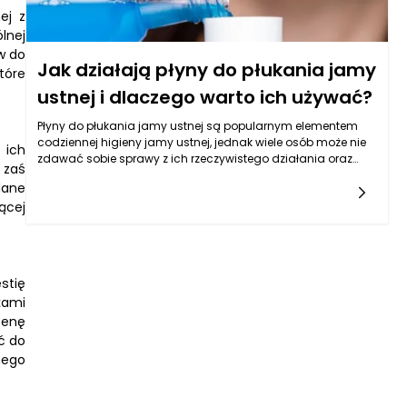
ej z
lnej
w do
Jak działają płyny do płukania jamy
tóre
ustnej i dlaczego warto ich używać?
Płyny do płukania jamy ustnej są popularnym elementem
codziennej higieny jamy ustnej, jednak wiele osób może nie
 ich
zdawać sobie sprawy z ich rzeczywistego działania oraz
 zaś
korzyści, jakie niosą za sobą. Płyny te, dostępne w różnych
dane
formułach i smakach, mają na celu uzupełnienie codziennej
ącej
rutyny pielęgnacji zębów i dziąseł. Składają się z aktywnych
substancji chemicznych, które wspierają dbanie o zdrowie
jamy ustnej. Główne składniki, z którymi możemy się spotkać,
obejmują fluor, alkohole, substancje antybakteryjne, a także
środki nawilżające i odświeżające.
stię
kami
cenę
ć do
nego