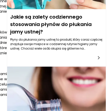
enne
nej.
anie
Jakie są zalety codziennego
stosowania płynów do płukania
jamy ustnej?
tków
ania
Płyny do płukania jamy ustnej to produkt, który coraz częściej
dnie
znajduje swoje miejsce w codziennej rutynie higieny jamy
tóre
ustnej. Chociaż wiele osób skupia się głównie na
znie
szczotkowaniu zębów i nitkowaniu, codzienne stosowanie
płynów do płukania jamy ustnej może przynieść szereg
korzyści, które warto rozważyć. Przede wszystkim, stosowanie
płynów do płukania jamy ustnej może znacząco wpłynąć na
ogólny stan zdrowia jamy ustnej, eliminując bakterie, które
iami
są odpowiedzialne za powstawanie próchnicy oraz chorób
ne w
przyzębia.
celu
nami
iami