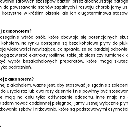
nowanie zdrowych szczepów bakterii przez drobnoustroje patog
 do powstawania stanów zapalnych i rozwoju chorób jamy ust
 korzystne w krótkim okresie, ale ich długoterminowa stosow
j z alkoholem?
zczególnie wśród osób, które obawiają się potencjalnych sku
lkoholem. Na rynku dostępne są bezalkoholowe płyny do płuk
ają właściwości nawilżające, co sprawia, że są bardziej odpowie
gą zawierać ekstrakty roślinne, takie jak aloes czy rumianek, k
ważyć wybór bezalkoholowych preparatów, które mogą skutec
zyko podrażnień.
ej z alkoholem?
nej z alkoholem, ważne jest, aby stosować je zgodnie z zalecen
do użycia raz lub dwa razy dziennie i nie powinny być stosowa
óre mają na celu tylko odświeżenie oddechu, inne mają na 
nie zdominować codziennej pielęgnacji jamy ustnej wyłącznie pły
zotkowania zębów i nitkowania, które są podstawowymi czynnośc
?