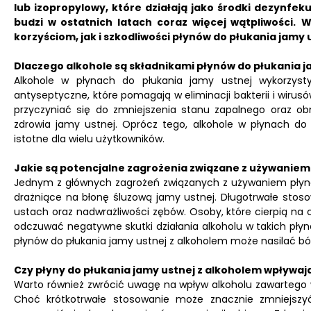
lub izopropylowy, które działają jako środki dezynfeku
budzi w ostatnich latach coraz więcej wątpliwości.
W
korzyściom, jak i szkodliwości płynów do płukania jamy 
Dlaczego alkohole są składnikami płynów do płukania j
Alkohole w płynach do płukania jamy ustnej wykorzys
antyseptyczne, które pomagają w eliminacji bakterii i wiru
przyczyniać się do zmniejszenia stanu zapalnego oraz obn
zdrowia jamy ustnej. Oprócz tego, alkohole w płynach do
istotne dla wielu użytkowników.
Jakie są potencjalne zagrożenia związane z używaniem
Jednym z głównych zagrożeń związanych z używaniem płynów 
drażniące na błonę śluzową jamy ustnej. Długotrwałe sto
ustach oraz nadwrażliwości zębów. Osoby, które cierpią na
odczuwać negatywne skutki działania alkoholu w takich pły
płynów do płukania jamy ustnej z alkoholem może nasilać ból
Czy płyny do płukania jamy ustnej z alkoholem wpływają
Warto również zwrócić uwagę na wpływ alkoholu zawartego w
Choć krótkotrwałe stosowanie może znacznie zmniejszy