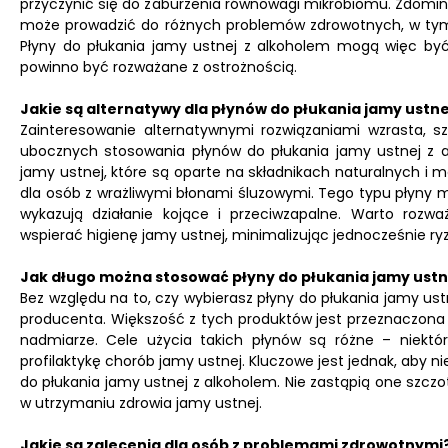
przyczynić się do zaburzenia równowagi mikrobiomu. Zdomi
może prowadzić do różnych problemów zdrowotnych, w tym
Płyny do płukania jamy ustnej z alkoholem mogą więc być
powinno być rozważane z ostrożnością.
Jakie są alternatywy dla płynów do płukania jamy ustne
Zainteresowanie alternatywnymi rozwiązaniami wzrasta, s
ubocznych stosowania płynów do płukania jamy ustnej z a
jamy ustnej, które są oparte na składnikach naturalnych i m
dla osób z wrażliwymi błonami śluzowymi. Tego typu płyny mo
wykazują działanie kojące i przeciwzapalne. Warto roz
wspierać higienę jamy ustnej, minimalizując jednocześnie ry
Jak długo można stosować płyny do płukania jamy ustn
Bez względu na to, czy wybierasz płyny do płukania jamy ust
producenta. Większość z tych produktów jest przeznaczona 
nadmiarze. Cele użycia takich płynów są różne – niekt
profilaktykę chorób jamy ustnej. Kluczowe jest jednak, aby 
do płukania jamy ustnej z alkoholem. Nie zastąpią one szc
w utrzymaniu zdrowia jamy ustnej.
Jakie są zalecenia dla osób z problemami zdrowotnymi