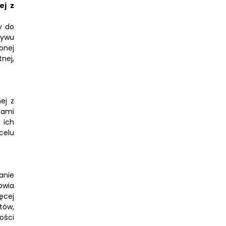
ej z
w do
ływu
onej
nej,
ej z
tami
 ich
celu
anie
owia
ęcej
tów,
ości