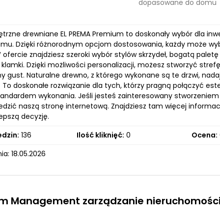
dopasowane do domu
ętrzne drewniane EL PREMA Premium to doskonały wybór dla in
mu. Dzięki różnorodnym opcjom dostosowania, każdy może wybra
ofercie znajdziesz szeroki wybór stylów skrzydeł, bogatą paletę 
 klamki. Dzięki możliwości personalizacji, możesz stworzyć strefę
ny gust. Naturalne drewno, z którego wykonane są te drzwi, nad
. To doskonałe rozwiązanie dla tych, którzy pragną połączyć est
andardem wykonania. Jeśli jesteś zainteresowany stworzeniem
edzić naszą stronę internetową. Znajdziesz tam więcej informac
epszą decyzję.
edzin:
136
Ilość kliknięć:
0
Ocena:
a: 18.05.2026
um Management zarządzanie nieruchomości