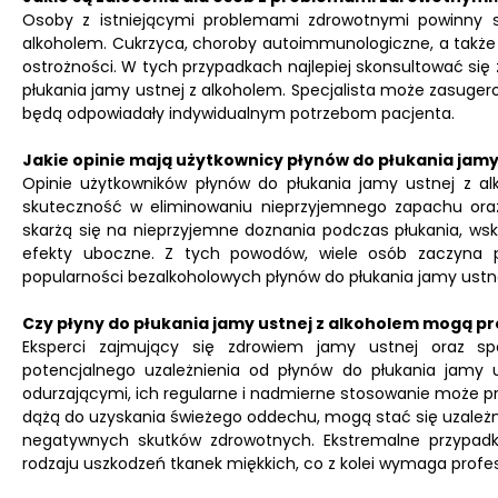
Osoby z istniejącymi problemami zdrowotnymi powinny s
alkoholem. Cukrzyca, choroby autoimmunologiczne, a takż
ostrożności. W tych przypadkach najlepiej skonsultować si
płukania jamy ustnej z alkoholem. Specjalista może zasuger
będą odpowiadały indywidualnym potrzebom pacjenta.
Jakie opinie mają użytkownicy płynów do płukania jamy
Opinie użytkowników płynów do płukania jamy ustnej z a
skuteczność w eliminowaniu nieprzyjemnego zapachu oraz 
skarżą się na nieprzyjemne doznania podczas płukania, ws
efekty uboczne. Z tych powodów, wiele osób zaczyna po
popularności bezalkoholowych płynów do płukania jamy ustne
Czy płyny do płukania jamy ustnej z alkoholem mogą pr
Eksperci zajmujący się zdrowiem jamy ustnej oraz spe
potencjalnego uzależnienia od płynów do płukania jamy 
odurzającymi, ich regularne i nadmierne stosowanie może p
dążą do uzyskania świeżego oddechu, mogą stać się uzależ
negatywnych skutków zdrowotnych. Ekstremalne przypadk
rodzaju uszkodzeń tkanek miękkich, co z kolei wymaga profesj