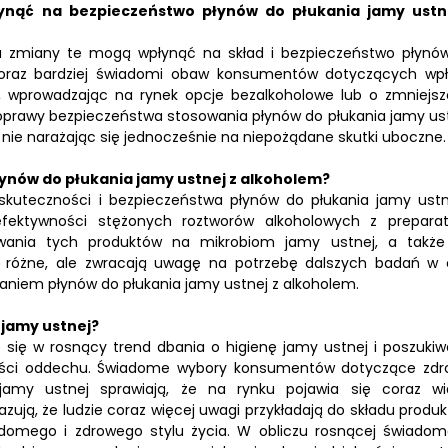
nąć na bezpieczeństwo płynów do płukania jamy ustn
 a zmiany te mogą wpłynąć na skład i bezpieczeństwo płynó
ę coraz bardziej świadomi obaw konsumentów dotyczących wp
w, wprowadzając na rynek opcje bezalkoholowe lub o zmniejsz
poprawy bezpieczeństwa stosowania płynów do płukania jamy ust
, nie narażając się jednocześnie na niepożądane skutki uboczne.
ynów do płukania jamy ustnej z alkoholem?
skuteczności i bezpieczeństwa płynów do płukania jamy ustn
efektywności stężonych roztworów alkoholowych z prepara
owania tych produktów na mikrobiom jamy ustnej, a także
ą różne, ale zwracają uwagę na potrzebę dalszych badań w 
waniem płynów do płukania jamy ustnej z alkoholem.
 jamy ustnej?
 się w rosnący trend dbania o higienę jamy ustnej i poszukiw
ości oddechu. Świadome wybory konsumentów dotyczące zdr
amy ustnej sprawiają, że na rynku pojawia się coraz wi
zują, że ludzie coraz więcej uwagi przykładają do składu produk
adomego i zdrowego stylu życia. W obliczu rosnącej świadom