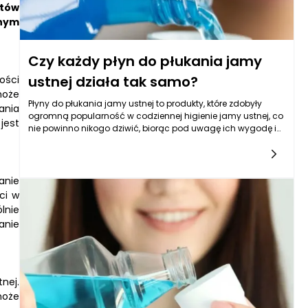
któw
lnym
Czy każdy płyn do płukania jamy
ustnej działa tak samo?
ości
może
Płyny do płukania jamy ustnej to produkty, które zdobyły
ania
ogromną popularność w codziennej higienie jamy ustnej, co
jest
nie powinno nikogo dziwić, biorąc pod uwagę ich wygodę i
zastosowanie. Niemniej jednak, nie każdy płyn do płukania
jamy ustnej działa w ten sam sposób, a ich skuteczność i
skład mogą różnić się w zależności od producenta,
przeznaczenia oraz używanych składników
anie
aktywnych. Warto zrozumieć, co tak naprawdę kryje się za
ci w
różnorodnością płynów do płukania jamy ustnej, aby
lnie
podejmować świadome decyzje dotyczące ich wyboru.
anie
nej.
może