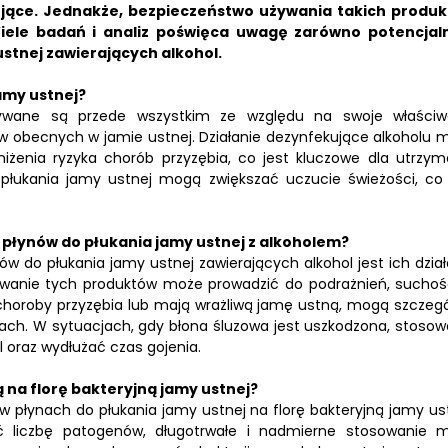
jące.
Jednakże, bezpieczeństwo używania takich produ
iele badań i analiz poświęca uwagę zarówno potencja
ustnej zawierających alkohol.
amy ustnej?
tywane są przede wszystkim ze względu na swoje właściw
sów obecnych w jamie ustnej. Działanie dezynfekujące alkoholu 
iżenia ryzyka chorób przyzębia, co jest kluczowe dla utrzym
 płukania jamy ustnej mogą zwiększać uczucie świeżości, co 
 płynów do płukania jamy ustnej z alkoholem?
do płukania jamy ustnej zawierających alkohol jest ich dział
sowanie tych produktów może prowadzić do podrażnień, suchoś
 choroby przyzębia lub mają wrażliwą jamę ustną, mogą szczegó
nach. W sytuacjach, gdy błona śluzowa jest uszkodzona, stosow
 oraz wydłużać czas gojenia.
 na florę bakteryjną jamy ustnej?
 płynach do płukania jamy ustnej na florę bakteryjną jamy ust
ć liczbę patogenów, długotrwałe i nadmierne stosowanie 