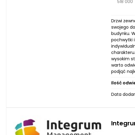
518 000
Drzwi zewn
swojego do
budynku. W 
pochwytki i
indywidual
charakteru
wysokim st
warto odwi
podjąć najl
Ilość odwi
Data dodani
Integr