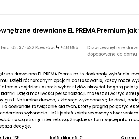
zewnętrzne drewniane EL PREMA Premium ja
erz 163, 37-522 Rzeszów,
+48 885
Drzwi zewnętrzne drewn
dopasowane do domu
ętrzne drewniane EL PREMA Premium to doskonały wybór dla in
mu. Dzięki różnorodnym opcjom dostosowania, każdy może wybra
ofercie znajdziesz szeroki wybór stylów skrzydeł, bogatą paletę 
 klamki. Dzięki możliwości personalizacji, możesz stworzyć strefę
ny gust. Naturalne drewno, z którego wykonane są te drzwi, nad
. To doskonałe rozwiązanie dla tych, którzy pragną połączyć est
andardem wykonania. Jeśli jesteś zainteresowany stworzeniem
edzić naszą stronę internetową. Znajdziesz tam więcej informac
epszą decyzję.
edzin:
135
Ilość kliknięć:
0
Ocena: