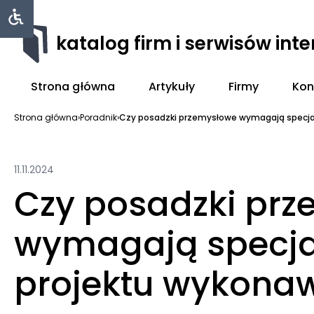
katalog firm i serwisów int
Strona główna
Artykuły
Firmy
Kon
Strona główna
›
Poradnik
›
Czy posadzki przemysłowe wymagają specjal
11.11.2024
Czy posadzki pr
wymagają specja
projektu wykona