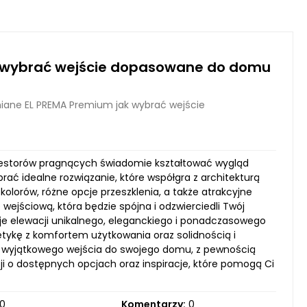
k wybrać wejście dopasowane do domu
iane EL PREMA Premium jak wybrać wejście
westorów pragnących świadomie kształtować wygląd
ć idealne rozwiązanie, które współgra z architekturą
kolorów, różne opcje przeszklenia, a także atrakcyjne
 wejściową, która będzie spójna i odzwierciedli Twój
aje elewacji unikalnego, eleganckiego i ponadczasowego
etykę z komfortem użytkowania oraz solidnością i
 wyjątkowego wejścia do swojego domu, z pewnością
ji o dostępnych opcjach oraz inspiracje, które pomogą Ci
0
Komentarzy:
0