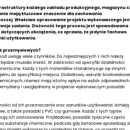
nfrastruktury każdego zakładu produkcyjnego, magazynu c
anie mają kluczowe znaczenie dla zachowania
roboczej. Właściwe opracowanie projektu wykonawczego jes
swoje zadania. Złożoność tego procesu jest spowodowana
dotyczących obciążenia, co sprawia, że jedynie fachowo
ki użytkowania.
zek przemysłowych?
d uwagę wiele czynników. Do najważniejszych z nich należy
 będzie musiała znieść. W zależności od specyfiki działalności
ceramiczne. Każdy z tych materiałów charakteryzuje się innymi
ktu do specyfikacji miejsca. Dodatkowo, warunki środowiskowe
 chemicznych, również mają istotny wpływ na wybór odpowiednich
rzemyślany i uwzględniony w projekcie wykonawczym posadzki.
ości od ich przeznaczenia oraz warunków użytkowania. Istnieją
we, a także posadzki z PVC czy gumowe. Każdy z tych typów
nują ich zastosowanie. Przykładowo, posadzki żywiczne często
na substancje chemiczne, podczas gdy betonowe sprawdzają s
ny projekt wykonawczy uwzględnia te różnice, co pozwala na