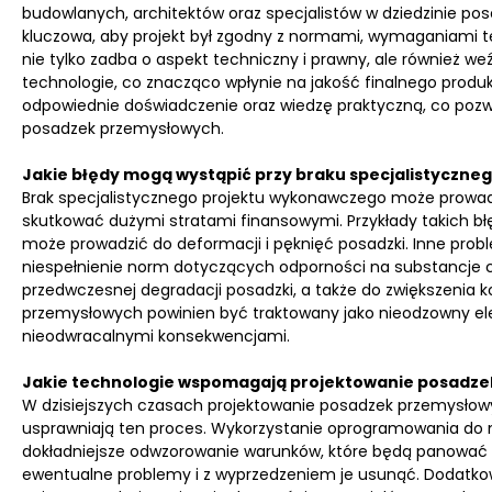
budowlanych, architektów oraz specjalistów w dziedzinie po
kluczowa, aby projekt był zgodny z normami, wymaganiami t
nie tylko zadba o aspekt techniczny i prawny, ale również 
technologie, co znacząco wpłynie na jakość finalnego produ
odpowiednie doświadczenie oraz wiedzę praktyczną, co poz
posadzek przemysłowych.
Jakie błędy mogą wystąpić przy braku specjalistyczneg
Brak specjalistycznego projektu wykonawczego może prowadz
skutkować dużymi stratami finansowymi. Przykłady takich b
może prowadzić do deformacji i pęknięć posadzki. Inne probl
niespełnienie norm dotyczących odporności na substancje c
przedwczesnej degradacji posadzki, a także do zwiększenia 
przemysłowych powinien być traktowany jako nieodzowny elem
nieodwracalnymi konsekwencjami.
Jakie technologie wspomagają projektowanie posadz
W dzisiejszych czasach projektowanie posadzek przemysłowyc
usprawniają ten proces. Wykorzystanie oprogramowania do
dokładniejsze odwzorowanie warunków, które będą panować w
ewentualne problemy i z wyprzedzeniem je usunąć. Dodatkow