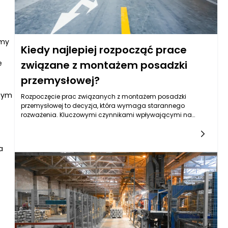
rmy
Kiedy najlepiej rozpocząć prace
e
związane z montażem posadzki
przemysłowej?
anym
Rozpoczęcie prac związanych z montażem posadzki
przemysłowej to decyzja, która wymaga starannego
rozważenia. Kluczowymi czynnikami wpływającymi na
odpowiedni czas rozpoczęcia są nie tylko warunki
atmosferyczne, ale również faza budowy obiektu, a także
specyfika działalności, która będzie prowadzona w danym
a
miejscu. Przede wszystkim, należy pamiętać, że posadzki
przemysłowe to elementy, które muszą spełniać odpowiednie
normy oraz wymogi techniczne w kontekście obciążenia,
wytrzymałości oraz odporności na różne czynniki zewnętrzne.
Dlatego planowanie ich montażu powinno być ściśle
związane z harmonogramem budowlanym oraz specyfiką
użycia.