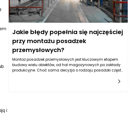
ł
iem
Jakie błędy popełnia się najczęściej
przy montażu posadzek
przemysłowych?
Montaż posadzek przemysłowych jest kluczowym etapem
budowy wielu obiektów, od hal magazynowych po zakłady
ub
produkcyjne. Choć sama decyzja o rodzaju posadzki często
podejmowana jest przez inwestorów na podstawie
przewidywanego obciążenia, trwałości czy nawet estetyki, to
jednak wiele błędów może pojawić się już na etapie jej
montażu. Do najczęstszych pomyłek należy niewłaściwe
przygotowanie podłoża, które może prowadzić do
powstawania pęknięć oraz nierówności. Właściwe
przygotowanie podłoża obejmuje usunięcie wszelkich
ją i
zanieczyszczeń, suchych i wilgotnych obszarów, a także
upewnienie się, że powierzchnia jest odpowiednio
ć
spłaszczona i sprężysta. Niedocenianie znaczenia tego
etapu może skutkować długotrwałymi problemami