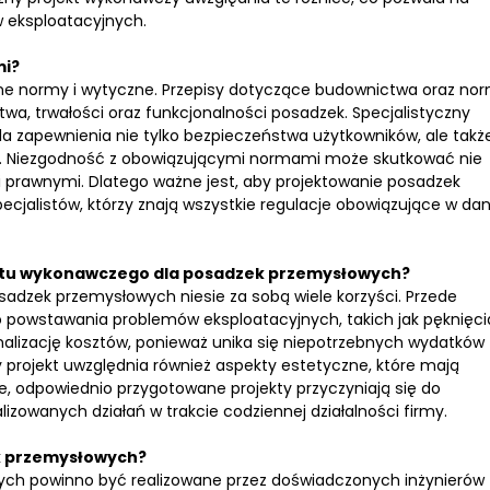
 eksploatacyjnych.
mi?
one normy i wytyczne. Przepisy dotyczące budownictwa oraz no
a, trwałości oraz funkcjonalności posadzek. Specjalistyczny
la zapewnienia nie tylko bezpieczeństwa użytkowników, ale takż
. Niezgodność z obowiązującymi normami może skutkować nie
 prawnymi. Dlatego ważne jest, aby projektowanie posadzek
cjalistów, którzy znają wszystkie regulacje obowiązujące w d
jektu wykonawczego dla posadzek przemysłowych?
adzek przemysłowych niesie za sobą wiele korzyści. Przede
o powstawania problemów eksploatacyjnych, takich jak pęknięci
malizację kosztów, ponieważ unika się niepotrzebnych wydatków
 projekt uwzględnia również aspekty estetyczne, które mają
e, odpowiednio przygotowane projekty przyczyniają się do
izowanych działań w trakcie codziennej działalności firmy.
k przemysłowych?
h powinno być realizowane przez doświadczonych inżynierów