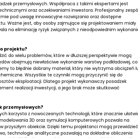
sadzek przemysłowych. Współpraca z takimi ekspertami jest
echnicznymi oraz oczekiwaniami inwestora. Profesjonalny zespó
weźmie pod uwagę innowacyjne rozwiązania oraz dostępne
ktu. Ważne jest, aby osoby zajmujące się projektowaniem miały
wala na eliminację ryzyk związanych z nieodpowiednim wykonan
o projektu?
ić do wielu problemów, które w dłuższej perspektywie mogą
łędów obejmują niewłaściwe wykonanie warstwy podkładowej, co
emy to błędnie dobrany materiał, który nie wytrzyma obciążeń l
hemiczne. Wszystkie te czynniki mogą przyczynić się do
kosztów eksploatacji. Dlatego projekt wykonawczy posadzek
ent realizacji inwestycji, a jego brak może skutkować
ek przemysłowych?
h korzysta z nowoczesnych technologii, które znacznie ułatwia
 modelowania 3D oraz symulacji komputerowych pozwala na
 przyszłym obiekcie. Dzięki temu projektanci mogą przewidzie
o, technologie analityczne pozwalają na dokładne obliczenia