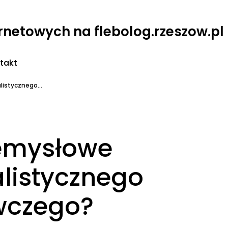
ernetowych na flebolog.rzeszow.pl
takt
istycznego...
zemysłowe
listycznego
wczego?