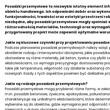
Posadzki przemysłowe to niezwykle istotny element i
obiektu handlowego. Ich odpowiedni dobór oraz wykon
funkcjonalności, trwałości oraz estetyki przestrzeni 
niezbędne, aby posadzki przemysłowe mogły spełniać 
różnorodnością materiałów, technologii oraz wymagań 
przygotowany projekt może zapewnić optymalne warun
Jakie są kluczowe czynniki przy projektowaniu posad
Podczas planowania posadzek przemysłowych należy wziąć po
określenie rodzaju i intensywności obciążenia, jakie posadzka
obstawiane są różne materiały, jak beton, żywice czy płytki 
właściwościami, co wymaga precyzyjnego dostosowania proje
takie jak temperatura, wilgotność czy działanie substancji
rozwiązań. Każdy z tych aspektów powinien być dokładnie p
Jakie są rodzaje posadzek przemysłowych?
Posadzki przemysłowe mogą przybierać różne formy, w zależn
m.in. posadzki betonowe, żywiczne, epoksydowe, poliuretano
charakteryzuje się unikalnymi właściwościami, które determi
wybierane są do obiektów, gdzie wymagana jest odporność 
miejscach o dużym obciążeniu mechanicznym. Specjalistycz