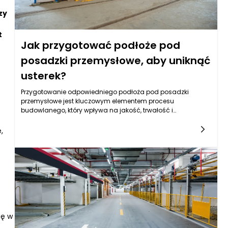
zy
t
Jak przygotować podłoże pod
posadzki przemysłowe, aby uniknąć
usterek?
Przygotowanie odpowiedniego podłoża pod posadzki
przemysłowe jest kluczowym elementem procesu
budowlanego, który wpływa na jakość, trwałość i
funkcjonalność finalnej powierzchni. Wybór rodzaju
posadzki, jej przeznaczenia oraz specyfikacji materiałów
,
powinien być dostosowany do wymogów danej przestrzeni,
a także do obciążeń, na jakie będzie narażona. Niezależnie
od tych czynników, solidne podłoże stanowi fundament,
który przeciwdziała powstawaniu ewentualnych usterek,
takich jak pęknięcia, odspojenia czy deformacje.
ię w