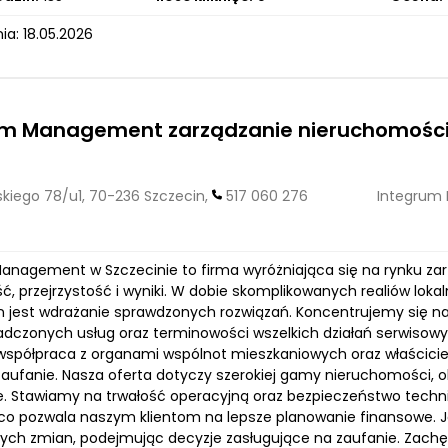
a: 18.05.2026
um Management zarządzanie nieruchomości
kiego 78/u1, 70-236 Szczecin,
517 060 276
Integrum
anagement w Szczecinie to firma wyróżniająca się na rynku za
ć, przejrzystość i wyniki. W dobie skomplikowanych realiów lok
m jest wdrażanie sprawdzonych rozwiązań. Koncentrujemy się na 
iadczonych usług oraz terminowości wszelkich działań serwisow
a współpraca z organami wspólnot mieszkaniowych oraz właścici
 zaufanie. Nasza oferta dotyczy szerokiej gamy nieruchomości, o
. Stawiamy na trwałość operacyjną oraz bezpieczeństwo techn
co pozwala naszym klientom na lepsze planowanie finansowe. J
ych zmian, podejmując decyzje zasługujące na zaufanie. Zachę