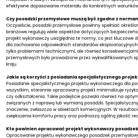
efektywne dopasowanie materiału do konkretnych warunków
Czy posadzki przemysłowe muszą być zgodne z norma
Oczywiście, posadzki przemysłowe powinny spełniać określ
branżowe regulują wiele aspektów dotyczących bezpieczeństw
projekt wykonawczy uwzględnia te normy, co jest kluczowe d
dla zachowania odpowiednich standardów eksploatacyjnych
tylko problemami technicznymi, ale również konsekwencjami
przemysłowych było prowadzone przez wykwalifikowanych spe
kraju.
Jakie są korzyści z posiadania specjalistycznego pro
Posiadanie specjalistycznego projektu wykonawczego dla pos
wszystkim, starannie opracowany projekt minimalizuje ryzyk
czy odkształcenia. Takie podejście pozwala również na opty
związanych z naprawą lub wymianą posadzki. Specjalistyczny
znaczenie, zwłaszcza w obiektach komercyjnych. W rezultaci
zwiększenia komfortu pracy oraz podnoszą ogólną jakość real
Kto powinien opracować projekt wykonawczy posadze
Opracowanie projektu wykonawczego posadzek przemysłowyc