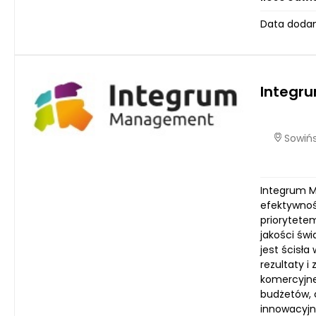
Data dodani
Integr
Sowińs
Integrum M
efektywnoś
priorytete
jakości św
jest ścisł
rezultaty i
komercyjne
budżetów, 
innowacyjn