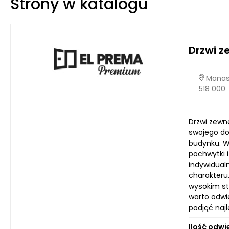
Strony w katalogu
Drzwi 
Manast
518 000
Drzwi zewn
swojego do
budynku. W 
pochwytki i
indywidual
charakteru
wysokim st
warto odwi
podjąć najl
Ilość odwi