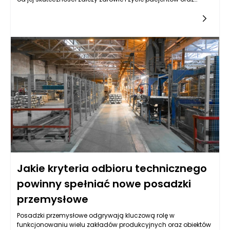
bezpieczeństwo personelu. Nawet niewielkie zaniedbania w
tym obszarze mogą prowadzić do poważnych konsekwencji,
takich jak zakażenia szpitalne, które należą do
najtrudniejszych powikłań w leczeniu. Dzisiejsze podejście do
dezynfekcji wykracza poza proste stosowanie środków
chemicznych – łączy wiedzę z zakresu mikrobiologii,
rygorystyczne procedury sanitarne oraz innowacyjne
technologie, które wspierają skuteczne usuwanie patogenów.
Niezastąpione okazują się tutaj płyny do dezynfekcji urządzeń,
które pozwalają utrzymać wysoki poziom higieny i zgodność z
międzynarodowymi normami epidemiologicznymi.
Jakie kryteria odbioru technicznego
powinny spełniać nowe posadzki
przemysłowe
Posadzki przemysłowe odgrywają kluczową rolę w
funkcjonowaniu wielu zakładów produkcyjnych oraz obiektów