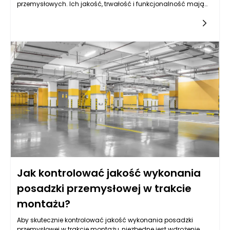
przemysłowych. Ich jakość, trwałość i funkcjonalność mają
wpływ na efektywność pracy oraz bezpieczeństwo
pracowników. Aby zapewnić wysoką jakość nowych posadzek
przemysłowych, należy zwrócić uwagę na szereg kryteriów
odbioru technicznego. W każdym krytycznym etapie oceny
należy zweryfikować różne aspekty, które wpływają na
trwałość i użytkowość podłoża.
Jak kontrolować jakość wykonania
posadzki przemysłowej w trakcie
montażu?
Aby skutecznie kontrolować jakość wykonania posadzki
przemysłowej w trakcie montażu, niezbędne jest wdrożenie