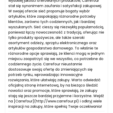
wysokiej jakości oferowanych produktów, Carrefour
stał się synonimem zaufania i satysfakcji zakupowej.
W swojej ofercie sieć proponuje bogaty wybór
artykułów, które zaspokajają różnorodne potrzeby
klientów, zarówno tych codziennych, jak i bardziej
wyszukanych. Sieć cieszy się niezwykłą popularnością,
ponieważ łączy nowoczesność z tradycją, oferując nie
tylko produkty spożywcze, ale także szeroki
asortyment odzieży, sprzętu elektronicznego oraz
artykułów gospodarstwa domowego. To właśnie te
różnorodne opcje sprawiają, że klienci mogą w jednym
miejscu zaopatrzyć się we wszystko, co potrzebne do
codziennego życia. Carrefour nieustannie
dostosowuje swoją ofertę do zmieniających się
potrzeb rynku, wprowadzając innowacyjne
rozwiązania, które ułatwiają zakupy. Warto odwiedzić
oficjalną stronę internetową, by na bieżąco śledzić
nowości oraz promocje, które sprawiają, że zakupy
stają się jeszcze bardziej przyjemne i korzystne. Wejdź
na [Carrefour](http://www.carrefour.pl) i odkryj wiele
inspiracji na zakupy, które spełnią Twoje oczekiwania!