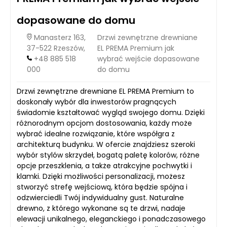
dopasowane do domu
Manasterz 163,
Drzwi zewnętrzne drewniane
37-522 Rzeszów,
EL PREMA Premium jak
+48 885 518
wybrać wejście dopasowane
000
do domu
Drzwi zewnętrzne drewniane EL PREMA Premium to
doskonały wybór dla inwestorów pragnących
świadomie kształtować wygląd swojego domu. Dzięki
różnorodnym opcjom dostosowania, każdy może
wybrać idealne rozwiązanie, które współgra z
architekturą budynku. W ofercie znajdziesz szeroki
wybór stylów skrzydeł, bogatą paletę kolorów, różne
opcje przeszklenia, a także atrakcyjne pochwytki i
klamki. Dzięki możliwości personalizacji, możesz
stworzyć strefę wejściową, która będzie spójna i
odzwierciedli Twój indywidualny gust. Naturalne
drewno, z którego wykonane są te drzwi, nadaje
elewacji unikalnego, eleganckiego i ponadczasowego