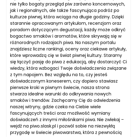
nie tylko bogaty przegląd piw zarówno koncernowych,
jak i regionalnych, ale także fascynująca podróż po
kulturze piwnej, która wciąga na długie godziny. Dzięki
starannie opracowanym artykułom, recenzjom oraz
poradom dotyczącym degustacji, każdy może odkryć
bogactwo smaków i aromatów, które skrywają się w
różnorodnych rodzajach piwa. Na naszym portalu
znajdziesz liczne rankingi, oceny oraz ciekawe artykuły,
które wprowadzą cię w świat piwnej kultury. Staramy
się łączyć pasję do piwa z edukacją, aby dostarczyć Ci
wiedzy, która wzbogaci Twoje doświadczenia związane
z tym napojem. Bez względu na to, czy jesteś
doświadczonym koneserem, czy dopiero stawiasz
pierwsze kroki w piwnym świecie, nasza strona
stwarza idealne warunki do odkrywania nowych
smaków i trendów. Zachęcamy Cię do odwiedzenia
naszej witryny, gdzie czeka na Ciebie wiele
fascynujących treści oraz możliwość wymiany
doświadczeń z innymi miłośnikami piwa. Nie zwlekaj –
wejdź na piwo.slask.pl i pozwól sobie na niezwykłą
przygodę w świecie piwowarstwa, która z pewnością