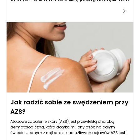
we wszystkich grupach wiekowych, objawy kliniczne, czynniki
wyzwalające oraz podejście do leczenia różnią się w
zależności od wieku pacjenta. W przypadku niemowląt
atopowe zapalenie skóry najczęściej objawia się w postaci
wysypki, która zwykle lokalizuje się na twarzy, skórze głowy, a
także na zgięciach kończyn. W tej grupie wiekowej skóra jest
cienka i delikatna, co sprzyja łatwemu podrażnieniu. Skórze
niemowląt brakuje również naturalnych lipidów, co prowadzi
do suchości i większej wrażliwości na czynniki zewnętrzne,
takie jak zmiany temperatury czy detergenty. W odróżnieniu
od dzieci starszych i dorosłych, u niemowląt atopowe
zapalenie skóry jest często związane z innymi schorzeniami
atopowymi, takimi jak astma czy alergie pokarmowe.
Jak radzić sobie ze swędzeniem przy
AZS?
Atopowe zapalenie skóry (AZS) jest przewlekłą chorobą
dermatologiczną, która dotyka miliony osób na całym
świecie. Jednym z najbardziej uciążliwych objawów AZS jest
swędzenie, które często prowadzi do intensywnego drapania,