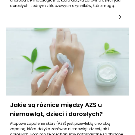
choroba dermatologiczna, która dotyka zarówno dzieci, jak i
dorosłych. Jednym z kluczowych czynników, które mogą
wpływać na komfort osób cierpiących na tę dolegliwość, jest
wybór odpowiednich materiałów odzieżowych. Skóra
atopowa jest wrażliwa i podatna na podrażnienia, dlatego
poszukiwanie tkanin, które nie tylko nie będą jej szkodzić, ale
także wspomogą regenerację, staje się priorytetem. Odkryjmy
zatem, jakie materiały są najodpowiedniejsze dla tych, którzy
zmagają się z atopowym zapaleniem skóry.
Jakie są różnice między AZS u
niemowląt, dzieci i dorosłych?
Atopowe zapalenie skóry (AZS) jest przewlekłą chorobą
zapalną, która dotyka zarówno niemowląt, dzieci, jak i
dorosłych. Pomimo że mechanizmy patologiczne są zbliżone