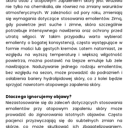
Skóra osób z atopowym zapaleniem skóry jest wrażliwa
nie tylko na chemikalia, ale również na zmiany warunków
atmosferycznych. W zależności od pory roku, zmieniają
się wymagania dotyczące stosowania emolientów. Zimą,
gdy powietrze jest suche i zimne, skóra szczególnie
potrzebuje intensywnego nawilżenia oraz ochrony przed
utratą wilgoci. W takim przypadku warto wybierać
emolienty o bogatej konsystencji, często występujące w
formie maści lub gęstych kremów. Latem natomiast, ze
względu na wyższą temperaturę i większą wilgotność
powietrza, można postawić na lżejsze emulsje lub żele
nawilżające. Nadużywanie jednego rodzaju emolientów,
bez względu na sezon, może prowadzić do podrażnień i
osłabienia bariery hydrolipidowej skóry, co z kolei będzie
sprzyjać nawrotom atopowego zapalenia skóry.
Dlaczego ignorujemy objawy?
Niezastosowanie się do zaleceń dotyczących stosowania
emolientów przy atopowym zapaleniu skóry może
prowadzić do zignorowania istotnych objawów. Często
pacjenci przyzwyczajają się do subtelnych zmian na
skórze, co może skutkować ich zbagatelizowaniem.