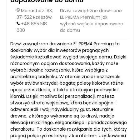
dopasowane do domu
Manasterz 163,
Drzwi zewnętrzne drewniane
37-522 Rzeszów,
EL PREMA Premium jak
+48 885 518
wybrać wejście dopasowane
000
do domu
Drzwi zewnętrzne drewniane EL PREMA Premium to
doskonały wybór dla inwestorów pragnących
świadomie kształtować wygląd swojego domu. Dzięki
różnorodnym opcjom dostosowania, każdy może
wybrać idealne rozwiązanie, które współgra z
architekturą budynku. W ofercie znajdziesz szeroki
wybór stylów skrzydeł, bogatą paletę kolorów, różne
opcje przeszklenia, a także atrakcyjne pochwytki i
klamki. Dzięki możliwości personalizacji, możesz
stworzyć strefę wejściową, która będzie spójna i
odzwierciedli Twój indywidualny gust. Naturalne
drewno, z którego wykonane są te drzwi, nadaje
elewacji unikalnego, eleganckiego i ponadczasowego
charakteru. To doskonałe rozwiązanie dla tych, którzy
pragną połączyć estetykę z komfortem użytkowania