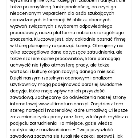
wyróżnia się nie tylko rozległym zasobem danych, ale
także przemyślaną funkcjonalnością, co czyni go
nieocenionym wsparciem dla osób szukających
sprawdzonych informacji. W obliczu obecnych
wyzwań związanych z wyborem odpowiedniego
pracodawcy, nasza platforma nabiera szczególnego
znaczenia. Kluczowe jest, aby dokładnie poznać firmę,
w której planujemy rozpocząć karierę. Oferujemy nie
tylko szczegółowe dane dotyczące zatrudnienia, ale
także szczere opinie pracowników, które pomagają
uchwycić nie tylko atmosferę pracy, ale także
wartości i kulturę organizacyjną danego miejsca.
Dzięki naszym rzetelnym ocenowym i analizom
użytkownicy mogą podejmować bardziej świadome
decyzje, które mają wpływ na ich przyszłość
zawodową. Zachęcamy do odwiedzenia naszej strony
internetowej www.ultimatum.com.pl. Znajdziesz tam
szereg narzędzi i materiałów, które umożliwią Ci lepsze
zrozumienie rynku pracy oraz firm, w których myślisz o
podjęciu zatrudnienia. To miejsce, gdzie wiedza
spotyka się z możliwościami – Twoja przyszłość
zawodowa zaczyna się tutaj! Nie czekaj, sprawdź, jak