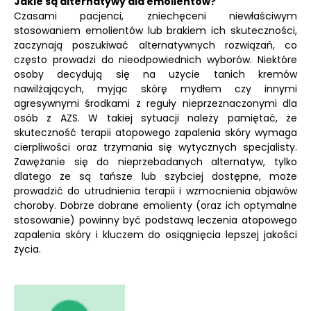
Jakie są alternatywy dla emolientów?
Czasami pacjenci, zniechęceni niewłaściwym
stosowaniem emolientów lub brakiem ich skuteczności,
zaczynają poszukiwać alternatywnych rozwiązań, co
często prowadzi do nieodpowiednich wyborów. Niektóre
osoby decydują się na użycie tanich kremów
nawilżających, myjąc skórę mydłem czy innymi
agresywnymi środkami z reguły nieprzeznaczonymi dla
osób z AZS. W takiej sytuacji należy pamiętać, że
skuteczność terapii atopowego zapalenia skóry wymaga
cierpliwości oraz trzymania się wytycznych specjalisty.
Zawężanie się do nieprzebadanych alternatyw, tylko
dlatego że są tańsze lub szybciej dostępne, może
prowadzić do utrudnienia terapii i wzmocnienia objawów
choroby. Dobrze dobrane emolienty (oraz ich optymalne
stosowanie) powinny być podstawą leczenia atopowego
zapalenia skóry i kluczem do osiągnięcia lepszej jakości
życia.