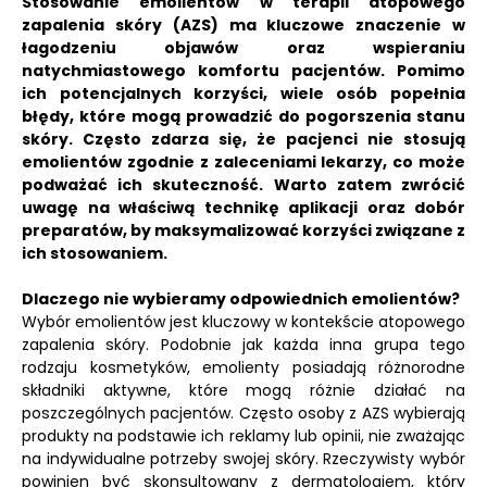
Stosowanie emolientów w terapii atopowego
zapalenia skóry (AZS) ma kluczowe znaczenie w
łagodzeniu objawów oraz wspieraniu
natychmiastowego komfortu pacjentów.
Pomimo
ich potencjalnych korzyści, wiele osób popełnia
błędy, które mogą prowadzić do pogorszenia stanu
skóry.
Często zdarza się, że pacjenci nie stosują
emolientów zgodnie z zaleceniami lekarzy, co może
podważać ich skuteczność.
Warto zatem zwrócić
uwagę na właściwą technikę aplikacji oraz dobór
preparatów, by maksymalizować korzyści związane z
ich stosowaniem.
Dlaczego nie wybieramy odpowiednich emolientów?
Wybór emolientów jest kluczowy w kontekście atopowego
zapalenia skóry. Podobnie jak każda inna grupa tego
rodzaju kosmetyków, emolienty posiadają różnorodne
składniki aktywne, które mogą różnie działać na
poszczególnych pacjentów. Często osoby z AZS wybierają
produkty na podstawie ich reklamy lub opinii, nie zważając
na indywidualne potrzeby swojej skóry. Rzeczywisty wybór
powinien być skonsultowany z dermatologiem, który