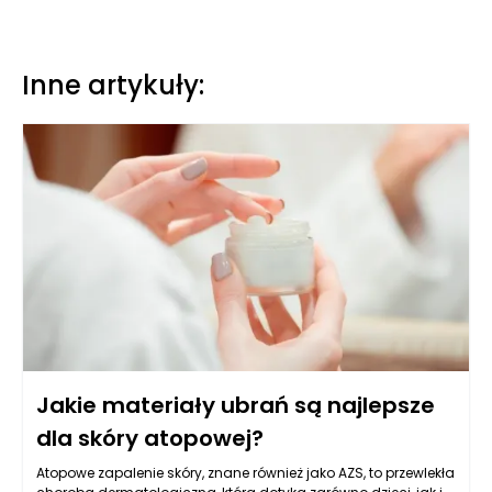
Inne artykuły:
Jakie materiały ubrań są najlepsze
dla skóry atopowej?
Atopowe zapalenie skóry, znane również jako AZS, to przewlekła