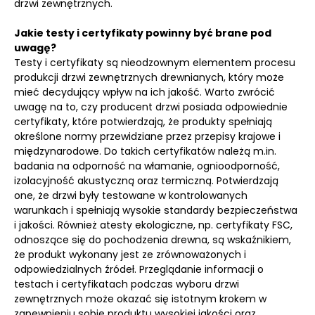
drzwi zewnętrznych.
Jakie testy i certyfikaty powinny być brane pod
uwagę?
Testy i certyfikaty są nieodzownym elementem procesu
produkcji drzwi zewnętrznych drewnianych, który może
mieć decydujący wpływ na ich jakość. Warto zwrócić
uwagę na to, czy producent drzwi posiada odpowiednie
certyfikaty, które potwierdzają, że produkty spełniają
określone normy przewidziane przez przepisy krajowe i
międzynarodowe. Do takich certyfikatów należą m.in.
badania na odporność na włamanie, ognioodporność,
izolacyjność akustyczną oraz termiczną. Potwierdzają
one, że drzwi były testowane w kontrolowanych
warunkach i spełniają wysokie standardy bezpieczeństwa
i jakości. Również atesty ekologiczne, np. certyfikaty FSC,
odnoszące się do pochodzenia drewna, są wskaźnikiem,
że produkt wykonany jest ze zrównoważonych i
odpowiedzialnych źródeł. Przeglądanie informacji o
testach i certyfikatach podczas wyboru drzwi
zewnętrznych może okazać się istotnym krokem w
zapewnieniu sobie produktu wysokiej jakości oraz