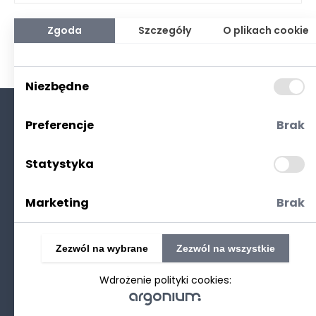
Zgoda
Szczegóły
O plikach cookie
Niezbędne
Preferencje
Brak
O nas
Kontakt
Statystyka
Polityka prywatności
(RODO. Cookies)
Marketing
Brak
Zezwól na wybrane
Zezwól na wszystkie
Wdrożenie polityki cookies:
©2025 Realizacja
strony www
: Technetium.pl