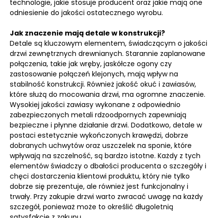
technologie, jakie stosuje producent oraz jakie mają one
odniesienie do jakości ostatecznego wyrobu.
Jak znaczenie mają detale w konstrukcji?
Detale są kluczowym elementem, świadczącym o jakości
drzwi zewnętrznych drewnianych. Starannie zaplanowane
połączenia, takie jak wręby, jaskółcze ogony czy
zastosowanie połączeń klejonych, mają wpływ na
stabilność konstrukcji. Również jakość okuć i zawiasów,
które służą do mocowania drzwi, ma ogromne znaczenie.
Wysokiej jakości zawiasy wykonane z odpowiednio
zabezpieczonych metali rdzoodpornych zapewniają
bezpieczne i płynne działanie drzwi. Dodatkowo, detale w
postaci estetycznie wykończonych krawędzi, dobrze
dobranych uchwytów oraz uszczelek na sponie, które
wpływają na szczelność, są bardzo istotne. Każdy z tych
elementów świadczy o dbałości producenta o szczegóły i
chęci dostarczenia klientowi produktu, który nie tylko
dobrze się prezentuje, ale również jest funkcjonalny i
trwały. Przy zakupie drzwi warto zwracać uwagę na każdy
szczegół, ponieważ może to określić długoletnią
satysfakcję z zakupu.