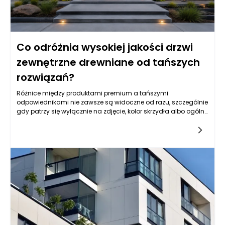
Co odróżnia wysokiej jakości drzwi
zewnętrzne drewniane od tańszych
rozwiązań?
Różnice między produktami premium a tańszymi
odpowiednikami nie zawsze są widoczne od razu, szczególnie
gdy patrzy się wyłącznie na zdjęcie, kolor skrzydła albo ogólny
wzór. Drzwi zewnętrzne drewniane mogą wyglądać podobnie
na pierwszy rzut oka, ale ich rzeczywista jakość ujawnia się
dopiero w konstrukcji, rodzaju drewna, stabilności wymiarowej,
izolacyjności, zabezpieczeniach, powłoce lakierniczej oraz
precyzji wykonania. Tańsze rozwiązania często kuszą niższą
ceną, jednak mogą oznaczać kompromisy w zakresie
trwałości, odporności na wilgoć, szczelności, jakości okuć czy
żywotności powłoki ochronnej. W praktyce drzwi wejściowe są
intensywnie eksploatowane każdego dnia, a jednocześnie
muszą radzić sobie z deszczem, mrozem, słońcem, zmianami
temperatury i naprężeniami wynikającymi z pracy materiału.
Dlatego najważniejsze jest spojrzenie na zakup w dłuższej