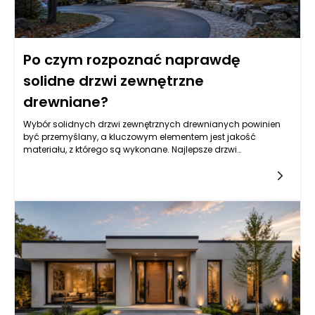
Po czym rozpoznać naprawdę
solidne drzwi zewnętrzne
drewniane?
Wybór solidnych drzwi zewnętrznych drewnianych powinien
być przemyślany, a kluczowym elementem jest jakość
materiału, z którego są wykonane. Najlepsze drzwi
produkowane są z drewna pozytywnego, które charakteryzuje
się dużą gęstością i twardością, takie jak dąb czy mahoń.
Tego typu drewno jest nie tylko estetyczne, ale też odporne na
warunki atmosferyczne, co zapewnia długowieczność i
stabilność konstrukcji. Warto zwrócić uwagę na to, czy drewno
pochodzi z certyfikowanych źródeł, co zmniejsza ryzyko
eksploatacji niewłaściwie zarządzanych lasów. Dobry
producent drzwi zewnętrznych często podaje informacje o
pochodzeniu drewna używanego do produkcji, co jest
niezwykle ważne dla ochrony środowiska. Równocześnie,
dobrym znakiem jakości są też warstwy zabezpieczające
drewno, które chronią je przed wilgocią i insektami.