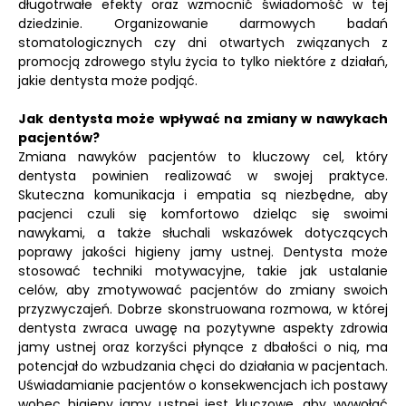
długotrwałe efekty oraz wzmocnić świadomość w tej
dziedzinie. Organizowanie darmowych badań
stomatologicznych czy dni otwartych związanych z
promocją zdrowego stylu życia to tylko niektóre z działań,
jakie dentysta może podjąć.
Jak dentysta może wpływać na zmiany w nawykach
pacjentów?
Zmiana nawyków pacjentów to kluczowy cel, który
dentysta powinien realizować w swojej praktyce.
Skuteczna komunikacja i empatia są niezbędne, aby
pacjenci czuli się komfortowo dzieląc się swoimi
nawykami, a także słuchali wskazówek dotyczących
poprawy jakości higieny jamy ustnej. Dentysta może
stosować techniki motywacyjne, takie jak ustalanie
celów, aby zmotywować pacjentów do zmiany swoich
przyzwyczajeń. Dobrze skonstruowana rozmowa, w której
dentysta zwraca uwagę na pozytywne aspekty zdrowia
jamy ustnej oraz korzyści płynące z dbałości o nią, ma
potencjał do wzbudzania chęci do działania w pacjentach.
Uświadamianie pacjentów o konsekwencjach ich postawy
wobec higieny jamy ustnej jest kluczowe, aby wywołać