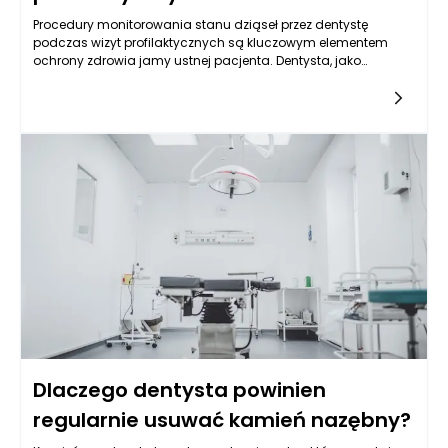
Procedury monitorowania stanu dziąseł przez dentystę
podczas wizyt profilaktycznych są kluczowym elementem
ochrony zdrowia jamy ustnej pacjenta. Dentysta, jako
specjalista w dziedzinie zdrowia jamy ustnej, posiada wiedzę i
umiejętności niezbędne do ocenienia kondycji dziąseł, co
pozwala na wczesne wykrycie problemów oraz ich skuteczne
leczenie. Podczas takiej wizyty dentysta przeprowadza szereg
czynności, które mają na celu dokładną ocenę stanu zdrowia
dziąseł, a także całej jamy ustnej.
Dlaczego dentysta powinien
regularnie usuwać kamień nazębny?