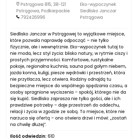
Pstrągowa 815, 38-121
Eko-wypoczynek
Pstrągowa, Podkarpackie
Siedlisko Janczar
792426996
Pstrągowa
Siedlisko Janczar w Pstrągowej to wyjątkowe miejsce,
które pozwala naprawdę odpocząć – nie tylko
fizycznie, ale i wewnętrznie. Eko-wypoczynek tutaj to
nie moda, lecz styl życia: blisko natury, w rytmie ciszy i
prostych przyjemności. Komfortowe, rustykalne
pokoje, regionalna kuchnia, sauna pod gołym niebem,
jazda konna, kuligi, piesze wędrówki i przestrzeń, która
nie przytłacza, lecz otwiera. Rodziny odnajdą tu
bezpieczne miejsce do wspólnego spędzania czasu, a
osoby spragnione wyciszenia – spokój, którego nie da
się kupić. Siedlisko zaprasza nie tylko gości, ale i ich
prawdziwe potrzeby – daje przestrzeń do oddechu,
relacji i życia w zgodzie ze sobą. To miejsce, które nie
narzuca się ofertą – ono otwiera drzwi i mówi: „zostań
na chwilę dłużej”.
Ilość odwiedzin:
610