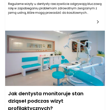
Regularne wizyty u dentysty rzeczywiście odgrywają kluczową
rolę w zapobieganiu problemom zdrowotnym związanym z
jamą ustną, które mogą prowadzić do kosztownych
zabiegów. Warto podkreślić, że wiele poważnych schorzeń
stomatologicznych, takich jak próchnica, choroby dziąseł czy
infekcje, można z łatwością zidentyfikować na wczesnym
etapie przez doświadczonego dentystę. Takie wczesne
wykrywanie daje możliwość podjęcia działań
zapobiegawczych, które mogą znacząco ograniczyć
potrzebę bardziej inwazyjnych i kosztownych zabiegów.
Dentysta podczas regularnych wizyt jest w stanie ocenić stan
uzębienia pacjenta, a także dostarczyć wskazówek
dotyczących higieny jamy ustnej i stylu życia, które sprzyjają
zdrowiu zębów. Odpowiednie nawyki dotyczące higieny, takie
jak systematyczne szczotkowanie i nitkowanie zębów, a także
unikanie szkodliwych pokarmów i napojów, mogą znacząco
przyczynić się do dłuższego zachowania zdrowia zębów.
Jak dentysta monitoruje stan
dziąseł podczas wizyt
profilaktycznych?