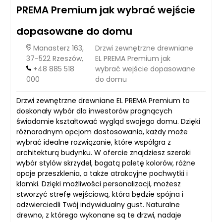
PREMA Premium jak wybrać wejście
dopasowane do domu
Manasterz 163,
Drzwi zewnętrzne drewniane
37-522 Rzeszów,
EL PREMA Premium jak
+48 885 518
wybrać wejście dopasowane
000
do domu
Drzwi zewnętrzne drewniane EL PREMA Premium to
doskonały wybór dla inwestorów pragnących
świadomie kształtować wygląd swojego domu. Dzięki
różnorodnym opcjom dostosowania, każdy może
wybrać idealne rozwiązanie, które współgra z
architekturą budynku. W ofercie znajdziesz szeroki
wybór stylów skrzydeł, bogatą paletę kolorów, różne
opcje przeszklenia, a także atrakcyjne pochwytki i
klamki. Dzięki możliwości personalizacji, możesz
stworzyć strefę wejściową, która będzie spójna i
odzwierciedli Twój indywidualny gust. Naturalne
drewno, z którego wykonane są te drzwi, nadaje