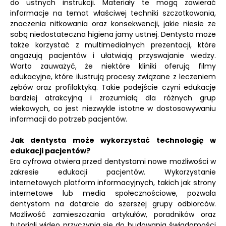
do ustnych instrukcji. Materiały te mogą zawierać
informacje na temat właściwej techniki szczotkowania,
znaczenia nitkowania oraz konsekwencji, jakie niesie ze
sobą niedostateczna higiena jamy ustnej. Dentysta może
także korzystać z multimedialnych prezentacji, które
angażują pacjentów i ułatwiają przyswajanie wiedzy.
Warto zauważyć, że niektóre kliniki oferują filmy
edukacyjne, które ilustrują procesy związane z leczeniem
zębów oraz profilaktyką. Takie podejście czyni edukację
bardziej atrakcyjną i zrozumiałą dla różnych grup
wiekowych, co jest niezwykle istotne w dostosowywaniu
informacji do potrzeb pacjentów.
Jak dentysta może wykorzystać technologię w
edukacji pacjentów?
Era cyfrowa otwiera przed dentystami nowe możliwości w
zakresie edukacji pacjentów. Wykorzystanie
internetowych platform informacyjnych, takich jak strony
internetowe lub media społecznościowe, pozwala
dentystom na dotarcie do szerszej grupy odbiorców.
Możliwość zamieszczania artykułów, poradników oraz
tutoriali wideo przyczynia się do budowania świadomości