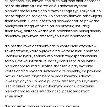
służebności czy innych obciążeń, wartość nieruchomości
może się diametralnie zmienić. Fachowa wycena
nieruchomości uwzględnia również tego typu czynniki, co
może zapobiec zaciąganiu nieprzemyślanych zobowiązań
finansowych. Klienci często są nieświadomi, że poważne
obciążenia mogą wpłynąć na ich przyszłą sytuację
finansową, dlatego ważne jest prowadzenie pełnej analizy
aspektów prawnych związanych z nieruchomością.
Nie można również zapominać o kontekście czynników
zewnętrznych, które wpływają na wartość nieruchomości.
Stabilność rynku, zmiany w planach zagospodarowania
terenu, rozwój infrastruktury czy konkurencja na rynku
nieruchomości mają istotne znaczenie przy wycenie.
Profesjonalna wycena uwzględnia te aspekty, co powinno
być kluczowym czynnikiem w podejmowaniu decyzji
inwestycyjnych. Unikanie pułapek związanych z rynkiem
jest możliwe tylko przy dokładnym badaniu otoczenia
nieruchomości oraz świadomości poszczególnych
zmiennych.
Nie możemy również zignorować roli wyceny