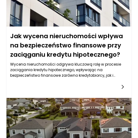
Jak wycena nieruchomości wpływa
na bezpieczeństwo finansowe przy
zaciąganiu kredytu hipotecznego?
Wycena nieruchomości odgrywa kluczową rolę w procesie
zaciągania kredytu hipotecznego, wpływając na
bezpieczeństwo finansowe zarówno kredytobiorcy, jak i
instytucji finansowych. Kiedy osoba lub rodzina decyduje się
na zakup mieszkania czy domu, zazwyczaj korzysta z kredytu
hipotecznego, który umożliwia sfinansowanie tej
inwestycji. Jednym z kluczowych kroków w tym procesie jest
wycena nieruchomości, która stanowi podstawę dla
określenia kwoty udzielanego kredytu oraz warunków jego
spłaty. Wartościowanie nieruchomości przyczyni się do
zrozumienia, na ile konkretna nieruchomość jest warta, co na
później wpływa na decyzje finansowe dotyczące zaciągania
zobowiązań.