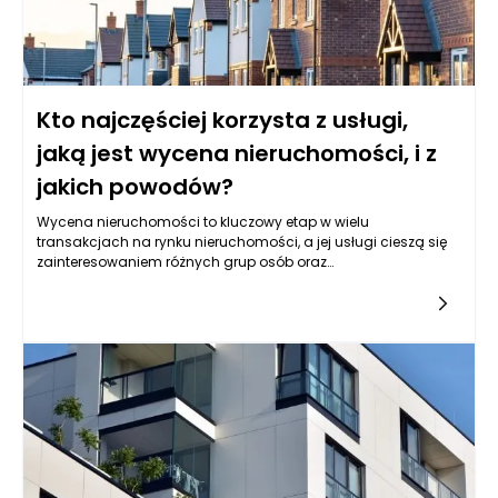
Kto najczęściej korzysta z usługi,
jaką jest wycena nieruchomości, i z
jakich powodów?
Wycena nieruchomości to kluczowy etap w wielu
transakcjach na rynku nieruchomości, a jej usługi cieszą się
zainteresowaniem różnych grup osób oraz
instytucji. Najczęściej korzystają z niej właściciele
nieruchomości, kupujący, sprzedający, inwestorzy, banki oraz
różne instytucje publiczne. Każda z tych grup ma swoje
unikalne potrzeby oraz powody do skorzystania z tego typu
usług, co sprawia, że rynek wyceny nieruchomości jest
zróżnicowany i dynamiczny.