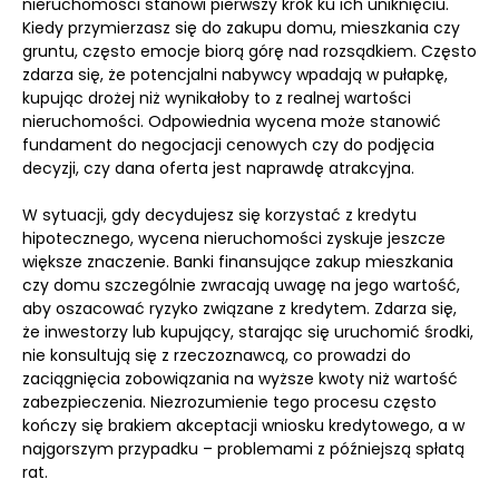
nieruchomości stanowi pierwszy krok ku ich uniknięciu.
Kiedy przymierzasz się do zakupu domu, mieszkania czy
gruntu, często emocje biorą górę nad rozsądkiem. Często
zdarza się, że potencjalni nabywcy wpadają w pułapkę,
kupując drożej niż wynikałoby to z realnej wartości
nieruchomości. Odpowiednia wycena może stanowić
fundament do negocjacji cenowych czy do podjęcia
decyzji, czy dana oferta jest naprawdę atrakcyjna.
W sytuacji, gdy decydujesz się korzystać z kredytu
hipotecznego, wycena nieruchomości zyskuje jeszcze
większe znaczenie. Banki finansujące zakup mieszkania
czy domu szczególnie zwracają uwagę na jego wartość,
aby oszacować ryzyko związane z kredytem. Zdarza się,
że inwestorzy lub kupujący, starając się uruchomić środki,
nie konsultują się z rzeczoznawcą, co prowadzi do
zaciągnięcia zobowiązania na wyższe kwoty niż wartość
zabezpieczenia. Niezrozumienie tego procesu często
kończy się brakiem akceptacji wniosku kredytowego, a w
najgorszym przypadku – problemami z późniejszą spłatą
rat.