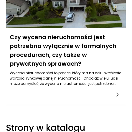
Czy wycena nieruchomości jest
potrzebna wyłącznie w formalnych
procedurach, czy także w
prywatnych sprawach?
Wycena nieruchomości to proces, który ma na celu określenie
wartości rynkowej danej nieruchomości. Chociaż wielu ludzi
może pomyśleć, że wycena nieruchomości jest potrzebna
wyłącznie w kontekście formalnych procedur, na przykład
podczas sprzedaży, zakupu, czy też w ramach postępowania
spadkowego, rzeczywistość jest znacznie bardziej
złożona. Wycena nieruchomości ma zastosowanie w wielu
różnych sytuacjach, zarówno formalnych, jak i prywatnych.
Jej rola wykracza poza ramy obligacji prawnych,
dostarczając cennych informacji, które mogą znacząco
Strony w katalogu
wpłynąć na decyzje związane z posiadanym majątkiem.