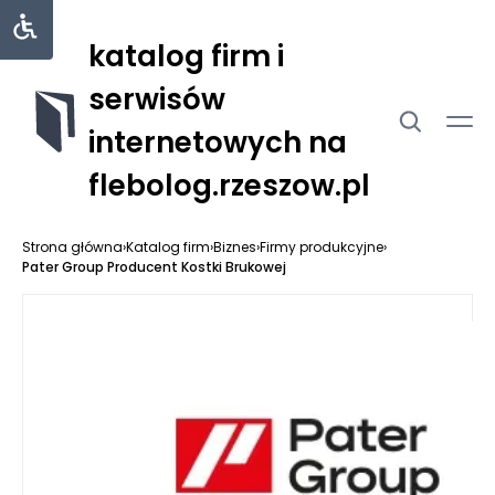
katalog firm i
serwisów
internetowych na
flebolog.rzeszow.pl
Strona główna
›
Katalog firm
›
Biznes
›
Firmy produkcyjne
›
Pater Group Producent Kostki Brukowej