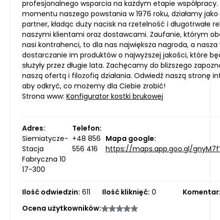
profesjonalnego wsparcia na każdym etapie współpracy.
momentu naszego powstania w 1976 roku, działamy jako 
partner, kładąc duży nacisk na rzetelność i długotrwałe re
naszymi klientami oraz dostawcami. Zaufanie, którym ob
nasi kontrahenci, to dla nas największa nagroda, a nasza 
dostarczanie im produktów o najwyższej jakości, które b
służyły przez długie lata. Zachęcamy do bliższego zapozna
naszą ofertą i filozofią działania. Odwiedź naszą stronę i
aby odkryć, co możemy dla Ciebie zrobić!
Strona www:
Konfigurator kostki brukowej
Adres:
Telefon:
Siemiatycze-
+48 856
Mapa google:
Stacja
556 416
https://maps.app.goo.gl/gnyM7f
Fabryczna 10
17-300
Ilość odwiedzin:
611
Ilość kliknięć:
0
Komentar
Ocena użytkowników: