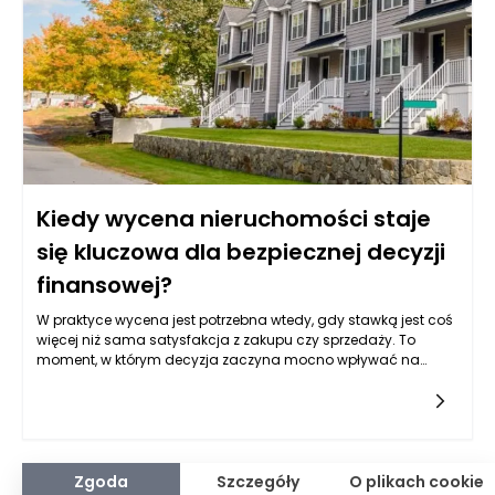
ekosystemów.
Kiedy wycena nieruchomości staje
się kluczowa dla bezpiecznej decyzji
finansowej?
W praktyce wycena jest potrzebna wtedy, gdy stawką jest coś
więcej niż sama satysfakcja z zakupu czy sprzedaży. To
moment, w którym decyzja zaczyna mocno wpływać na
budżet domowy, zdolność kredytową, przyszłą płynność
finansową albo bezpieczeństwo majątku. Wycena działa jak
filtr: pozwala odróżnić cenę „z ogłoszenia” od wartości, którą
rynek jest w stanie realnie zaakceptować, uwzględniając
standard, lokalizację, ryzyka techniczne i uwarunkowania
prawne. Dzięki temu łatwiej uniknąć scenariusza, w którym
Zgoda
Szczegóły
O plikach cookie