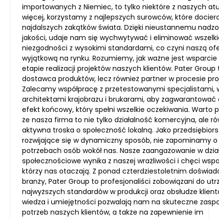
importowanych z Niemiec, to tylko niektóre z naszych at
więcej, korzystamy z najlepszych surowców, które dociera
najdalszych zakątków świata. Dzięki nieustannemu nadzo
jakości, udaje nam się wychwytywać i eliminować wszelki
niezgodności z wysokimi standardami, co czyni naszą of
wyjątkową na rynku. Rozumiemy, jak ważne jest wsparci
etapie realizacji projektów naszych klientów. Pater Group t
dostawca produktów, lecz również partner w procesie pr
Zalecamy współpracę z przetestowanymi specjalistami,
architektami krajobrazu i brukarami, aby zagwarantować
efekt końcowy, który spełni wszelkie oczekiwania. Warto p
że nasza firma to nie tylko działalność komercyjna, ale r
aktywna troska o społeczność lokalną. Jako przedsiębior
rozwijające się w dynamiczny sposób, nie zapominamy o
potrzebach osób wokół nas. Nasze zaangażowanie w dzia
społecznościowe wynika z naszej wrażliwości i chęci wspa
którzy nas otaczają. Z ponad czterdziestoletnim doświa
branży, Pater Group to profesjonaliści zobowiązani do ut
najwyższych standardów w produkcji oraz obsłudze klient
wiedza i umiejętności pozwalają nam na skuteczne zaspo
potrzeb naszych klientów, a także na zapewnienie im