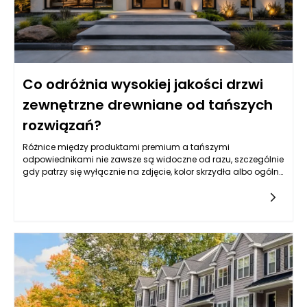
Co odróżnia wysokiej jakości drzwi
zewnętrzne drewniane od tańszych
rozwiązań?
Różnice między produktami premium a tańszymi
odpowiednikami nie zawsze są widoczne od razu, szczególnie
gdy patrzy się wyłącznie na zdjęcie, kolor skrzydła albo ogólny
wzór. Drzwi zewnętrzne drewniane mogą wyglądać podobnie
na pierwszy rzut oka, ale ich rzeczywista jakość ujawnia się
dopiero w konstrukcji, rodzaju drewna, stabilności wymiarowej,
izolacyjności, zabezpieczeniach, powłoce lakierniczej oraz
precyzji wykonania. Tańsze rozwiązania często kuszą niższą
ceną, jednak mogą oznaczać kompromisy w zakresie
trwałości, odporności na wilgoć, szczelności, jakości okuć czy
żywotności powłoki ochronnej. W praktyce drzwi wejściowe są
intensywnie eksploatowane każdego dnia, a jednocześnie
muszą radzić sobie z deszczem, mrozem, słońcem, zmianami