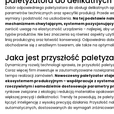
paletyzatora do delikatnyc
Dobór odpowiedniego paletyzatora do obsługi delikatnych
parametrów technicznych oraz specyfiki produkcji. Przede ws
wymiary i podatność na uszkodzenia.
Na tej podstawie na
mechanizmem chwytającym, systemem pozycjonującym i 
zwrócić uwagę na elastyczność urządzenia – najlepiej, aby
typów produktów. Nie bez znaczenia są również aspekty użytkow
linią produkcyjną oraz łatwość konserwacji. Odpowiednio dob
obchodzenie się z wrażliwym towarem, ale także na optymaliz
Jaka jest przyszłość palety
Dynamiczny rozwój technologii sprawia, że przyszłość palety
Coraz więcej firm inwestuje w zautomatyzowane rozwiązania, k
tempo realizacji zamówień.
Nowoczesny paletyzator staj
ekosystemem produkcyjnym – współpracuje z systemami
rzeczywistym i samodzielnie dostosowuje parametry p
rynkowe związane z ekologią i redukcją materiałów opakowan
większej precyzji i delikatności. Trendy te powodują, że pale
łączyć inteligencję z wysoką precyzją działania. Przyszłość 
automatycznych, dostosowanych do wymagań zróżnicowan