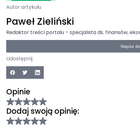
Autor artykułu
Paweł Zieliński
Redaktor treści portalu – specjalista ds. finansów, ek
Napisz d
Udostępnij
Opinie
Dodaj swoją opinię: