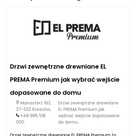
takie jak zmiany temperatury czy detergenty. W odróżnieniu
od dzieci starszych i dorosłych, u niemowląt atopowe
zapalenie skóry jest często związane z innymi schorzeniami
atopowymi, takimi jak astma czy alergie pokarmowe.
Drzwi zewnętrzne drewniane EL
PREMA Premium jak wybrać wejście
dopasowane do domu
Manasterz 163,
Drzwi zewnętrzne drewniane
37-522 Rzeszów,
EL PREMA Premium jak
+48 885 518
wybrać wejście dopasowane
000
do domu
Drzwi zewnętrzne drewniane EL PREMA Premium to