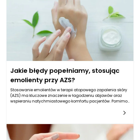
Jakie błędy popełniamy, stosując
emolienty przy AZS?
Stosowanie emolientów w terapii atopowego zapalenia skóry
(AZS) ma kluczowe znaczenie w łagodzeniu objawów oraz
wspieraniu natychmiastowego komfortu pacjentów. Pomimo
ich potencjalnych korzyści, wiele osób popełnia błędy, które
mogą prowadzić do pogorszenia stanu skóry. Często zdarza
się, że pacjenci nie stosują emolientów zgodnie z zaleceniami
lekarzy, co może podważać ich skuteczność. Warto zatem
zwrócić uwagę na właściwą technikę aplikacji oraz dobór
preparatów, by maksymalizować korzyści związane z ich