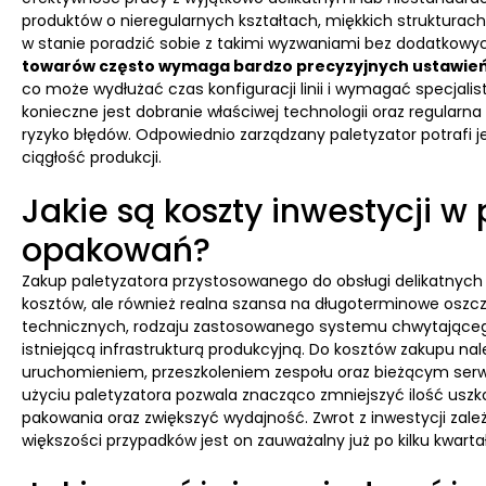
produktów o nieregularnych kształtach, miękkich strukturach 
w stanie poradzić sobie z takimi wyzwaniami bez dodatkowy
towarów często wymaga bardzo precyzyjnych ustawie
co może wydłużać czas konfiguracji linii i wymagać specjal
konieczne jest dobranie właściwej technologii oraz regular
ryzyko błędów. Odpowiednio zarządzany paletyzator potrafi 
ciągłość produkcji.
Jakie są koszty inwestycji w
opakowań?
Zakup paletyzatora przystosowanego do obsługi delikatnyc
kosztów, ale również realna szansa na długoterminowe oszc
technicznych, rodzaju zastosowanego systemu chwytającego,
istniejącą infrastrukturą produkcyjną. Do kosztów zakupu na
uruchomieniem, przeszkoleniem zespołu oraz bieżącym serw
użyciu paletyzatora pozwala znacząco zmniejszyć ilość uszk
pakowania oraz zwiększyć wydajność. Zwrot z inwestycji zależ
większości przypadków jest on zauważalny już po kilku kwar