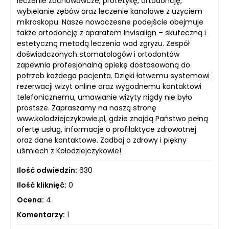
leczenie zachowawcze, protetykę, ortodoncję,
wybielanie zębów oraz leczenie kanałowe z użyciem
mikroskopu. Nasze nowoczesne podejście obejmuje
także ortodoncję z aparatem Invisalign – skuteczną i
estetyczną metodą leczenia wad zgryzu. Zespół
doświadczonych stomatologów i ortodontów
zapewnia profesjonalną opiekę dostosowaną do
potrzeb każdego pacjenta. Dzięki łatwemu systemowi
rezerwacji wizyt online oraz wygodnemu kontaktowi
telefonicznemu, umawianie wizyty nigdy nie było
prostsze. Zapraszamy na naszą stronę
www.kolodziejczykowie.pl, gdzie znajdą Państwo pełną
ofertę usług, informacje o profilaktyce zdrowotnej
oraz dane kontaktowe. Zadbaj o zdrowy i piękny
uśmiech z Kołodziejczykowie!
Ilość odwiedzin:
630
Ilość kliknięć:
0
Ocena:
4
Komentarzy:
1