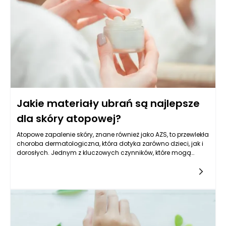
stosowaniem.
Jakie materiały ubrań są najlepsze
dla skóry atopowej?
Atopowe zapalenie skóry, znane również jako AZS, to przewlekła
choroba dermatologiczna, która dotyka zarówno dzieci, jak i
dorosłych. Jednym z kluczowych czynników, które mogą
wpływać na komfort osób cierpiących na tę dolegliwość, jest
wybór odpowiednich materiałów odzieżowych. Skóra
atopowa jest wrażliwa i podatna na podrażnienia, dlatego
poszukiwanie tkanin, które nie tylko nie będą jej szkodzić, ale
także wspomogą regenerację, staje się priorytetem. Odkryjmy
zatem, jakie materiały są najodpowiedniejsze dla tych, którzy
zmagają się z atopowym zapaleniem skóry.