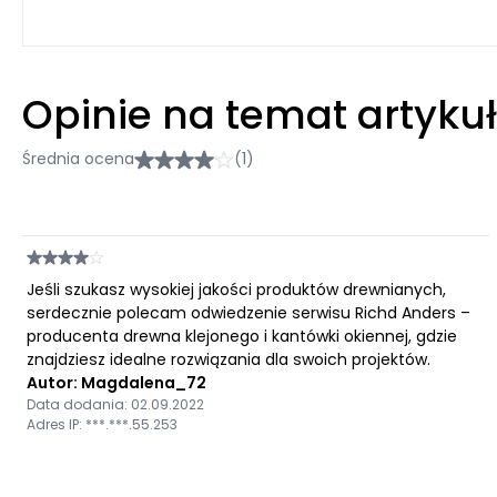
Opinie na temat artyku
Średnia ocena
(1)
Jeśli szukasz wysokiej jakości produktów drewnianych,
serdecznie polecam odwiedzenie serwisu Richd Anders –
producenta drewna klejonego i kantówki okiennej, gdzie
znajdziesz idealne rozwiązania dla swoich projektów.
Autor: Magdalena_72
Data dodania: 02.09.2022
Adres IP: ***.***.55.253