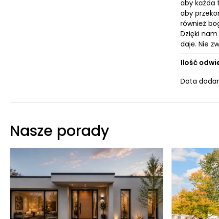
aby każda 
aby przekon
również bo
Dzięki nam
daje. Nie z
Ilość odwi
Data dodan
Nasze porady