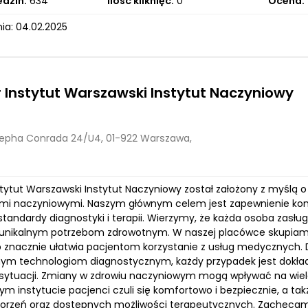
edzin:
634
Ilość kliknięć:
0
Ocena:
ia: 04.02.2025
 Instytut Warszawski Instytut Naczyniowy
sepha Conrada 24/U4, 01-922 Warszawa,
tytut Warszawski Instytut Naczyniowy został założony z myślą o 
mi naczyniowymi. Naszym głównym celem jest zapewnienie komp
tandardy diagnostyki i terapii. Wierzymy, że każda osoba zasług
j unikalnym potrzebom zdrowotnym. W naszej placówce skupiam
o znacznie ułatwia pacjentom korzystanie z usług medycznych. D
m technologiom diagnostycznym, każdy przypadek jest dokładn
 sytuacji. Zmiany w zdrowiu naczyniowym mogą wpływać na wiel
m instytucie pacjenci czuli się komfortowo i bezpiecznie, a ta
orzeń oraz dostępnych możliwości terapeutycznych. Zachęcamy 