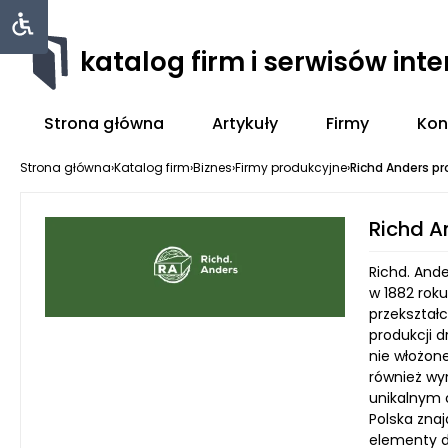
katalog firm i serwisów int
Strona główna
Artykuły
Firmy
Kon
Strona główna
›
Katalog firm
›
Biznes
›
Firmy produkcyjne
›
Richd Anders pr
Richd A
Richd. Ande
w 1882 roku
przekształ
produkcji 
nie włożone
również wy
unikalnym 
Polska znaj
elementy d