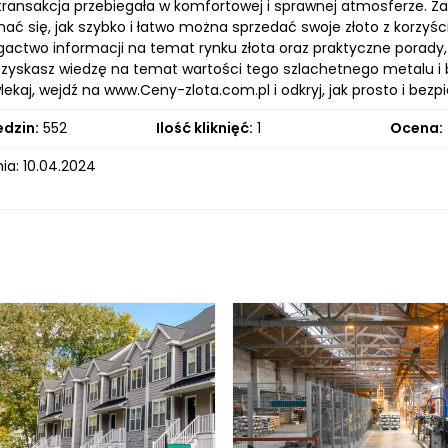
transakcja przebiegała w komfortowej i sprawnej atmosferze. Z
ać się, jak szybko i łatwo można sprzedać swoje złoto z korzyści
gactwo informacji na temat rynku złota oraz praktyczne porady
 zyskasz wiedzę na temat wartości tego szlachetnego metalu i b
wlekaj, wejdź na www.Ceny-zlota.com.pl i odkryj, jak prosto i be
edzin:
552
Ilość kliknięć:
1
Ocena:
ia: 10.04.2024