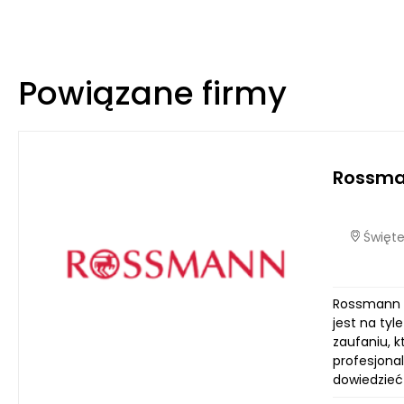
Powiązane firmy
Rossm
Świętej
Rossmann to
jest na tyl
zaufaniu, k
profesjona
dowiedzieć