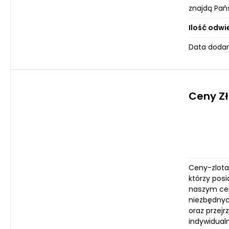
znajdą Pań
Ilość odwi
Data dodan
Ceny Z
Ceny-zlota.
którzy posi
naszym cel
niezbędnyc
oraz przej
indywidual