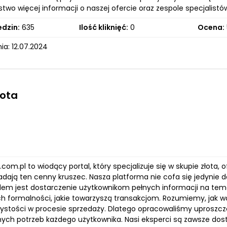
stwo więcej informacji o naszej ofercie oraz zespole specjali
edzin:
635
Ilość kliknięć:
0
Ocena:
ia: 12.07.2024
łota
com.pl to wiodący portal, który specjalizuje się w skupie złota, o
adają ten cenny kruszec. Nasza platforma nie cofa się jedynie 
em jest dostarczenie użytkownikom pełnych informacji na tema
h formalności, jakie towarzyszą transakcjom. Rozumiemy, jak w
rzystości w procesie sprzedaży. Dlatego opracowaliśmy uproszc
nych potrzeb każdego użytkownika. Nasi eksperci są zawsze dost