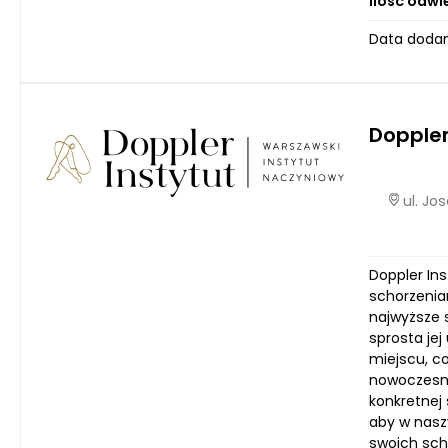
Ilość odwi
Data dodan
Doppler
ul. Jo
Doppler Ins
schorzenia
najwyższe s
sprosta je
miejscu, c
nowoczesny
konkretnej
aby w naszy
swoich sch