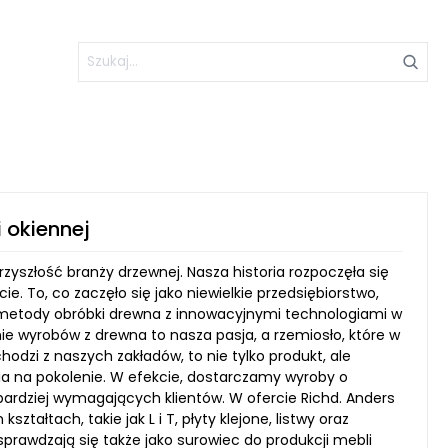
 okiennej
przyszłość branży drzewnej. Nasza historia rozpoczęła się
e. To, co zaczęło się jako niewielkie przedsiębiorstwo,
e metody obróbki drewna z innowacyjnymi technologiami w
ie wyrobów z drewna to nasza pasja, a rzemiosło, które w
hodzi z naszych zakładów, to nie tylko produkt, ale
nia na pokolenie. W efekcie, dostarczamy wyroby o
bardziej wymagających klientów. W ofercie Richd. Anders
ałtach, takie jak L i T, płyty klejone, listwy oraz
rawdzają się także jako surowiec do produkcji mebli