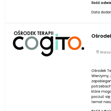
Ilość odwi
Data dodan
Ośrodek
Warsza
Ośrodek Te
Wierzymy, ż
zapobiegan
potrzebach
które mogą
poczuć się
temat nasz