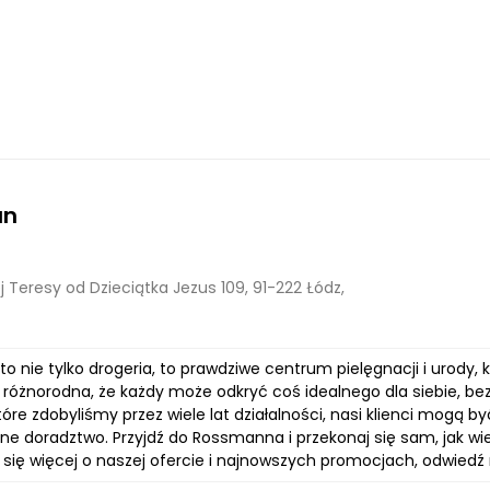
an
 Teresy od Dzieciątka Jezus 109, 91-222 Łódz,
 nie tylko drogeria, to prawdziwe centrum pielęgnacji i urody, 
e różnorodna, że każdy może odkryć coś idealnego dla siebie, be
tóre zdobyliśmy przez wiele lat działalności, nasi klienci mogą b
lne doradztwo. Przyjdź do Rossmanna i przekonaj się sam, jak wi
 się więcej o naszej ofercie i najnowszych promocjach, odwiedź