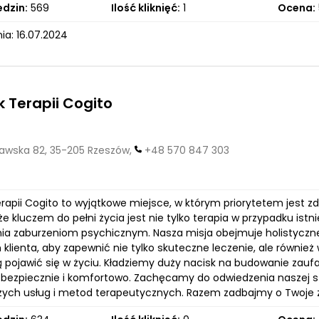
edzin:
569
Ilość kliknięć:
1
Ocena:
ia: 16.07.2024
 Terapii Cogito
wska 82, 35-205 Rzeszów,
+48 570 847 303
rapii Cogito to wyjątkowe miejsce, w którym priorytetem jest 
e kluczem do pełni życia jest nie tylko terapia w przypadku is
ia zaburzeniom psychicznym. Nasza misja obejmuje holistyczn
 klienta, aby zapewnić nie tylko skuteczne leczenie, ale równi
 pojawić się w życiu. Kładziemy duży nacisk na budowanie zaufa
 bezpiecznie i komfortowo. Zachęcamy do odwiedzenia naszej str
ych usług i metod terapeutycznych. Razem zadbajmy o Twoje 