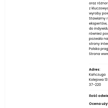
oraz różno
z kluczowy
wyroby pow
Stawiamy r
ekspertów,
do indywidu
również po
pozwala na
strony int
Polska pra
Strona ww
Adres:
Kańczuga
Kolejowa 13
37-220
Ilość odwi
Ocena uży