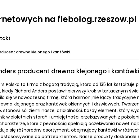
ernetowych na flebolog.rzeszow.pl
takt
oducent drewna klejonego i kantówki...
nders producent drewna klejonego i kantówki
rs Polska to firma z bogatą tradycją, która od 135 lat kształtuje 
, kiedy Richard Anders postawił pierwszy krok w tartacznym świeci
ciło się w nowoczesną firmę, która harmonijnie łączy tradycyjn
drewna klejonego oraz kantówek okiennych i drzwiowych. Tworzen
, stanowi sól ziemi naszej działalności. Każdy element, który wyc
nik wieloletnich starań i umiejętności przekazywanych z pokole
charakterze, które z pewnością spełniają oczekiwania nawet naj
duje się różnorodny asortyment, obejmujący kantówki w różnych kszt
ostosowywane do potrzeb klientów. Nasze produkty doskonale sp