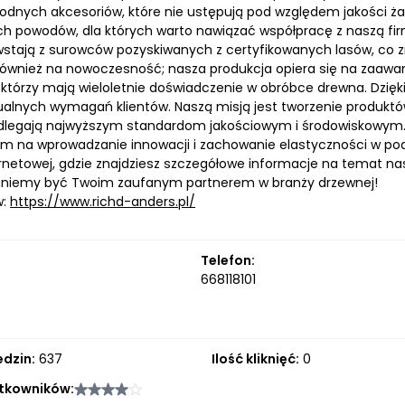
rodnych akcesoriów, które nie ustępują pod względem jakości
ch powodów, dla których warto nawiązać współpracę z naszą fir
stają z surowców pozyskiwanych z certyfikowanych lasów, co z
ównież na nowoczesność; nasza produkcja opiera się na zaawan
 którzy mają wieloletnie doświadczenie w obróbce drewna. Dzię
alnych wymagań klientów. Naszą misją jest tworzenie produktów,
dlegają najwyższym standardom jakościowym i środowiskowym. 
m na wprowadzanie innowacji i zachowanie elastyczności w po
ernetowej, gdzie znajdziesz szczegółowe informacje na temat nas
gniemy być Twoim zaufanym partnerem w branży drzewnej!
w:
https://www.richd-anders.pl/
Telefon:
668118101
edzin:
637
Ilość kliknięć:
0
tkowników: