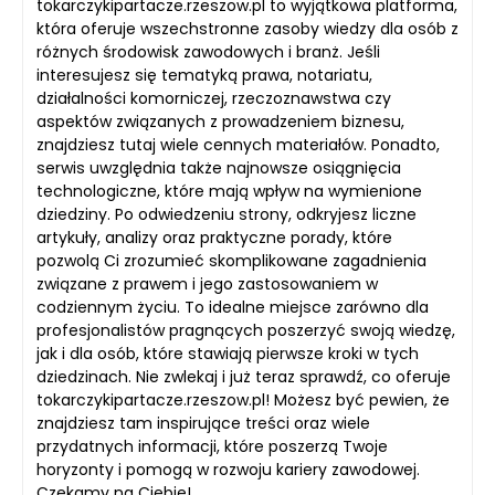
tokarczykipartacze.rzeszow.pl to wyjątkowa platforma,
która oferuje wszechstronne zasoby wiedzy dla osób z
różnych środowisk zawodowych i branż. Jeśli
interesujesz się tematyką prawa, notariatu,
działalności komorniczej, rzeczoznawstwa czy
aspektów związanych z prowadzeniem biznesu,
znajdziesz tutaj wiele cennych materiałów. Ponadto,
serwis uwzględnia także najnowsze osiągnięcia
technologiczne, które mają wpływ na wymienione
dziedziny. Po odwiedzeniu strony, odkryjesz liczne
artykuły, analizy oraz praktyczne porady, które
pozwolą Ci zrozumieć skomplikowane zagadnienia
związane z prawem i jego zastosowaniem w
codziennym życiu. To idealne miejsce zarówno dla
profesjonalistów pragnących poszerzyć swoją wiedzę,
jak i dla osób, które stawiają pierwsze kroki w tych
dziedzinach. Nie zwlekaj i już teraz sprawdź, co oferuje
tokarczykipartacze.rzeszow.pl! Możesz być pewien, że
znajdziesz tam inspirujące treści oraz wiele
przydatnych informacji, które poszerzą Twoje
horyzonty i pomogą w rozwoju kariery zawodowej.
Czekamy na Ciebie!