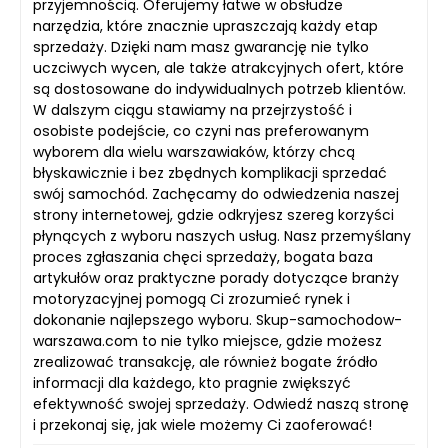
przyjemnością. Oferujemy łatwe w obsłudze
narzędzia, które znacznie upraszczają każdy etap
sprzedaży. Dzięki nam masz gwarancję nie tylko
uczciwych wycen, ale także atrakcyjnych ofert, które
są dostosowane do indywidualnych potrzeb klientów.
W dalszym ciągu stawiamy na przejrzystość i
osobiste podejście, co czyni nas preferowanym
wyborem dla wielu warszawiaków, którzy chcą
błyskawicznie i bez zbędnych komplikacji sprzedać
swój samochód. Zachęcamy do odwiedzenia naszej
strony internetowej, gdzie odkryjesz szereg korzyści
płynących z wyboru naszych usług. Nasz przemyślany
proces zgłaszania chęci sprzedaży, bogata baza
artykułów oraz praktyczne porady dotyczące branży
motoryzacyjnej pomogą Ci zrozumieć rynek i
dokonanie najlepszego wyboru. Skup-samochodow-
warszawa.com to nie tylko miejsce, gdzie możesz
zrealizować transakcję, ale również bogate źródło
informacji dla każdego, kto pragnie zwiększyć
efektywność swojej sprzedaży. Odwiedź naszą stronę
i przekonaj się, jak wiele możemy Ci zaoferować!