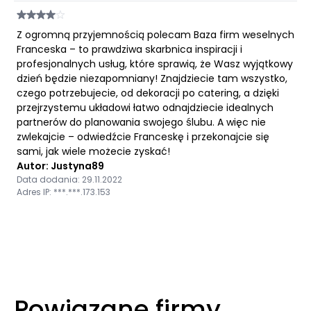
Z ogromną przyjemnością polecam Baza firm weselnych
Franceska – to prawdziwa skarbnica inspiracji i
profesjonalnych usług, które sprawią, że Wasz wyjątkowy
dzień będzie niezapomniany! Znajdziecie tam wszystko,
czego potrzebujecie, od dekoracji po catering, a dzięki
przejrzystemu układowi łatwo odnajdziecie idealnych
partnerów do planowania swojego ślubu. A więc nie
zwlekajcie – odwiedźcie Franceskę i przekonajcie się
sami, jak wiele możecie zyskać!
Autor: Justyna89
Data dodania: 29.11.2022
Adres IP: ***.***.173.153
Powiązane firmy