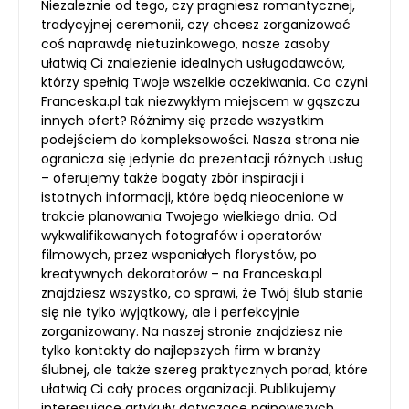
Niezależnie od tego, czy pragniesz romantycznej,
tradycyjnej ceremonii, czy chcesz zorganizować
coś naprawdę nietuzinkowego, nasze zasoby
ułatwią Ci znalezienie idealnych usługodawców,
którzy spełnią Twoje wszelkie oczekiwania. Co czyni
Franceska.pl tak niezwykłym miejscem w gąszczu
innych ofert? Różnimy się przede wszystkim
podejściem do kompleksowości. Nasza strona nie
ogranicza się jedynie do prezentacji różnych usług
– oferujemy także bogaty zbór inspiracji i
istotnych informacji, które będą nieocenione w
trakcie planowania Twojego wielkiego dnia. Od
wykwalifikowanych fotografów i operatorów
filmowych, przez wspaniałych florystów, po
kreatywnych dekoratorów – na Franceska.pl
znajdziesz wszystko, co sprawi, że Twój ślub stanie
się nie tylko wyjątkowy, ale i perfekcyjnie
zorganizowany. Na naszej stronie znajdziesz nie
tylko kontakty do najlepszych firm w branży
ślubnej, ale także szereg praktycznych porad, które
ułatwią Ci cały proces organizacji. Publikujemy
interesujące artykuły dotyczące najnowszych