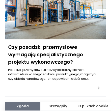
sposób i kiedy mogą wystąpić różne problemy, co znacząco
podnosi efektywność działania zarządzających budynkami.
Czy posadzki przemysłowe
wymagają specjalistycznego
projektu wykonawczego?
Posadzki przemysłowe to niezwykle istotny element
infrastruktury każdego zakładu produkcyjnego, magazynu
czy obiektu handlowego. Ich odpowiedni dobór oraz
wykonanie mają kluczowe znaczenie dla zachowania
funkcjonalności, trwałości oraz estetyki przestrzeni
roboczej. Właściwe opracowanie projektu wykonawczego jest
niezbędne, aby posadzki przemysłowe mogły spełniać swoje
zadania. Złożoność tego procesu jest spowodowana
różnorodnością materiałów, technologii oraz wymagań
Zgoda
Szczegóły
O plikach cookie
dotyczących obciążenia, co sprawia, że jedynie fachowo