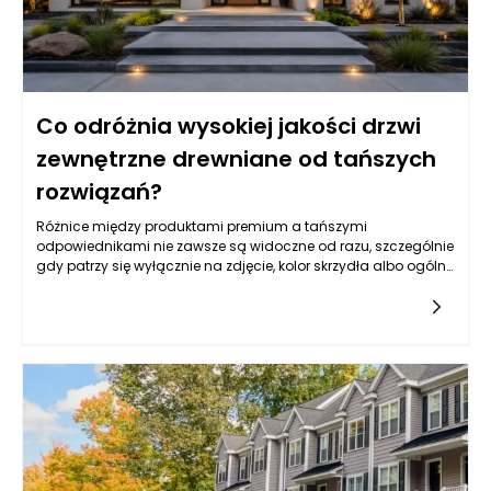
Co odróżnia wysokiej jakości drzwi
zewnętrzne drewniane od tańszych
rozwiązań?
Różnice między produktami premium a tańszymi
odpowiednikami nie zawsze są widoczne od razu, szczególnie
gdy patrzy się wyłącznie na zdjęcie, kolor skrzydła albo ogólny
wzór. Drzwi zewnętrzne drewniane mogą wyglądać podobnie
na pierwszy rzut oka, ale ich rzeczywista jakość ujawnia się
dopiero w konstrukcji, rodzaju drewna, stabilności wymiarowej,
izolacyjności, zabezpieczeniach, powłoce lakierniczej oraz
precyzji wykonania. Tańsze rozwiązania często kuszą niższą
ceną, jednak mogą oznaczać kompromisy w zakresie
trwałości, odporności na wilgoć, szczelności, jakości okuć czy
żywotności powłoki ochronnej. W praktyce drzwi wejściowe są
intensywnie eksploatowane każdego dnia, a jednocześnie
muszą radzić sobie z deszczem, mrozem, słońcem, zmianami
temperatury i naprężeniami wynikającymi z pracy materiału.