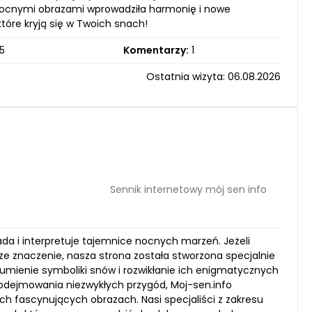
d nocnymi obrazami wprowadziła harmonię i nowe
które kryją się w Twoich snach!
5
Komentarzy:
1
Ostatnia wizyta: 06.08.2026
Sennik internetowy mój sen info
ada i interpretuje tajemnice nocnych marzeń. Jeżeli
e znaczenie, nasza strona została stworzona specjalnie
rozumienie symboliki snów i rozwikłanie ich enigmatycznych
 podejmowania niezwykłych przygód, Moj-sen.info
ch fascynujących obrazach. Nasi specjaliści z zakresu