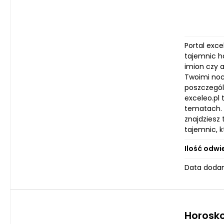
Portal exce
tajemnic h
imion czy a
Twoimi nocn
poszczegól
exceleo.pl 
tematach. B
znajdziesz 
tajemnic, 
Ilość odwi
Data dodan
Horosko