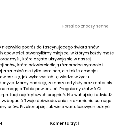
Portal co znaczy senne
 w niezwykłą podróż do fascynującego świata snów,
ych opowieści, stworzyliśmy miejsce, w którym każdy może
oraz myśli, które często ukrywają się w naszej
ji snów, które odzwierciedlają różnorodne symbole i
 zrozumieć nie tylko sam sen, ale także emocje i
wiesz się, jak wykorzystać tę wiedzę w życiu
cyzje. Mamy nadzieję, że nasze artykuły oraz materiały
one mogą o Tobie powiedzieć. Pragniemy ułatwić Ci
retacji najskrytszych pragnień. Nie wahaj się i odwiedź
gą wzbogacić Twoje doświadczenia i zrozumienie samego
iny snów. Przekonaj się, jak wiele wartościowych odkryć
4
Komentarzy:
1