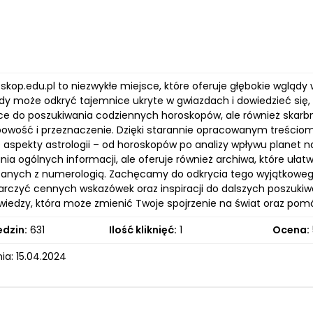
skop.edu.pl to niezwykłe miejsce, które oferuje głębokie wglądy 
żdy może odkryć tajemnice ukryte w gwiazdach i dowiedzieć się,
sce do poszukiwania codziennych horoskopów, ale również skarb
owość i przeznaczenie. Dzięki starannie opracowanym treściom,
aspekty astrologii – od horoskopów po analizy wpływu planet na 
ia ogólnych informacji, ale oferuje również archiwa, które ułat
zanych z numerologią. Zachęcamy do odkrycia tego wyjątkowego s
rczyć cennych wskazówek oraz inspiracji do dalszych poszukiw
wiedzy, która może zmienić Twoje spojrzenie na świat oraz pomó
edzin:
631
Ilość kliknięć:
1
Ocena:
ia: 15.04.2024