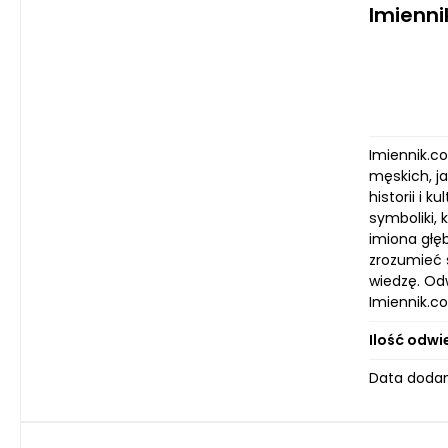
Imienni
Imiennik.c
męskich, j
historii i 
symboliki,
imiona głęb
zrozumieć 
wiedzę. Od
Imiennik.c
Ilość odwi
Data dodan