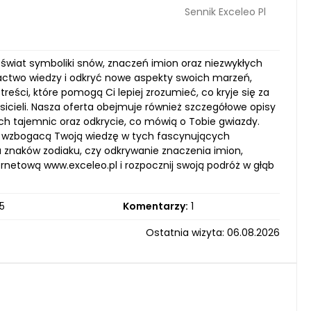
Sennik Exceleo Pl
y świat symboliki snów, znaczeń imion oraz niezwykłych
actwo wiedzy i odkryć nowe aspekty swoich marzeń,
reści, które pomogą Ci lepiej zrozumieć, co kryje się za
sicieli. Nasza oferta obejmuje również szczegółowe opisy
ch tajemnic oraz odkrycie, co mówią o Tobie gwiazdy.
tóre wzbogacą Twoją wiedzę w tych fascynujących
za znaków zodiaku, czy odkrywanie znaczenia imion,
ternetową www.exceleo.pl i rozpocznij swoją podróż w głąb
5
Komentarzy:
1
Ostatnia wizyta: 06.08.2026