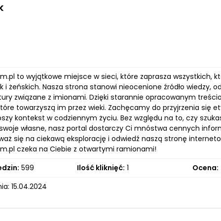
k
om.pl to wyjątkowe miejsce w sieci, które zaprasza wszystkich,
ak i żeńskich. Nasza strona stanowi nieocenione źródło wiedzy,
kultury związane z imionami. Dzięki starannie opracowanym treśc
 które towarzyszą im przez wieki. Zachęcamy do przyjrzenia się 
szy kontekst w codziennym życiu. Bez względu na to, czy szukas
swoje własne, nasz portal dostarczy Ci mnóstwa cennych inform
waż się na ciekawą eksplorację i odwiedź naszą stronę interneto
om.pl czeka na Ciebie z otwartymi ramionami!
edzin:
599
Ilość kliknięć:
1
Ocena:
ia: 15.04.2024