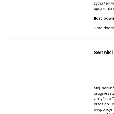
życiu ten 
spojrzenie 
Ilość odwi
Data dodani
Sennik 
Moj-sen.inf
pragniesz 
z myślą o T
przesłań. 
dysponuje 