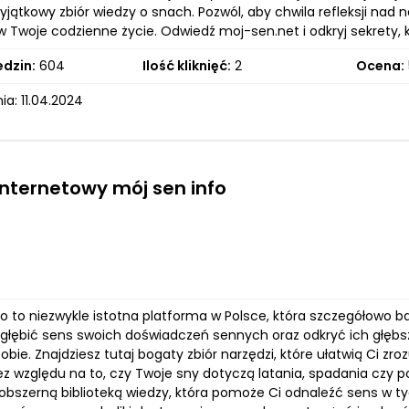
wyjątkowy zbiór wiedzy o snach. Pozwól, aby chwila refleksji na
w Twoje codzienne życie. Odwiedź moj-sen.net i odkryj sekrety, 
edzin:
604
Ilość kliknięć:
2
Ocena:
a: 11.04.2024
internetowy mój sen info
o to niezwykle istotna platforma w Polsce, która szczegółowo b
zgłębić sens swoich doświadczeń sennych oraz odkryć ich głębsz
obie. Znajdziesz tutaj bogaty zbiór narzędzi, które ułatwią Ci z
Bez względu na to, czy Twoje sny dotyczą latania, spadania czy
obszerną biblioteką wiedzy, która pomoże Ci odnaleźć sens w ty