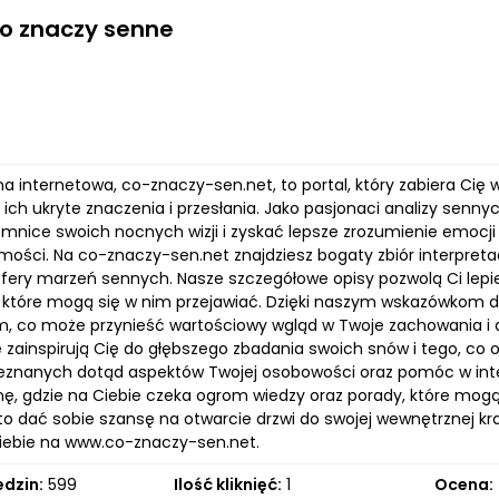
co znaczy senne
na internetowa, co-znaczy-sen.net, to portal, który zabiera Cię
 ich ukryte znaczenia i przesłania. Jako pasjonaci analizy senn
emnice swoich nocnych wizji i zyskać lepsze zrozumienie emocji 
ości. Na co-znaczy-sen.net znajdziesz bogaty zbiór interpretac
fery marzeń sennych. Nasze szczegółowe opisy pozwolą Ci lepiej
, które mogą się w nim przejawiać. Dzięki naszym wskazówkom do
, co może przynieść wartościowy wgląd w Twoje zachowania i de
 zainspirują Cię do głębszego zbadania swoich snów i tego, co 
ieznanych dotąd aspektów Twojej osobowości oraz pomóc w interp
nę, gdzie na Ciebie czeka ogrom wiedzy oraz porady, które mo
to dać sobie szansę na otwarcie drzwi do swojej wewnętrznej kra
iebie na www.co-znaczy-sen.net.
edzin:
599
Ilość kliknięć:
1
Ocena: