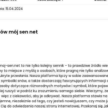
ia: 15.04.2024
ów mój sen net
oj-sen.net to nie tylko kolejny sennik – to prawdziwe źródło wi
y to miejsce z myślą o osobach, które pragną nie tylko analizow
 ukryte przesłania. Nasza platforma łączy w sobie zaawansowane
symboliki snów, a także dostarczają fascynujących informacji o
asoby dotyczące różnorodnych motywów i symboli, które pojawi
iej ruszyć w podróż ku zrozumieniu samego siebie. Wierzymy, że
 więc z ciekawości, aby je odkrywać. Nasza platforma stawia na int
zyjemne, niezależnie od tego, czy jesteś nowicjuszem, czy mo
Cię do odwiedzenia naszej strony internetowej. Przekonaj się, j