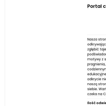
Portal 
Nasza stro
odkrywając
zgłębić taj
podświadom
motywy z s
pragnienia
codziennym
edukacyjne
odkrycie n
naszą stro
siebie. War
czeka na C
Ilość odwi