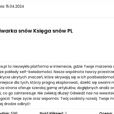
ia: 15.04.2024
iwarka snów Księga snów PL
.pl to niezwykła platforma w internecie, gdzie Twoje marzenia s
ze pokłady self-świadomości. Nasza wspólnota tworzy przestrzeń
krycia ukrytych znaczeń, które skrywają się w ich podświadomoś
miejsce dla tych, którzy pragną eksplorować, dzielić się swoim
sza strona oferuje szeroką gamę artykułów, dogłębnych analiz 
, co go zainteresuje. Nie zwlekaj dłużej! Odwiedź nas na www.Ks
acić Twoje życie oraz wspomóc Twój osobisty rozwój. Twoje ma
ej drodze odkryć!
edzin:
596
Ilość kliknięć:
1
Ocena: