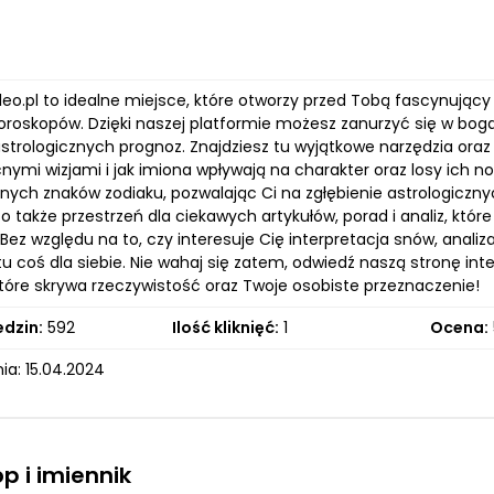
leo.pl to idealne miejsce, które otworzy przed Tobą fascynując
oroskopów. Dzięki naszej platformie możesz zanurzyć się w bog
strologicznych prognoz. Znajdziesz tu wyjątkowe narzędzia oraz t
ymi wizjami i jak imiona wpływają na charakter oraz losy ich no
nych znaków zodiaku, pozwalając Ci na zgłębienie astrologiczny
to także przestrzeń dla ciekawych artykułów, porad i analiz, k
ez względu na to, czy interesuje Cię interpretacja snów, anali
tu coś dla siebie. Nie wahaj się zatem, odwiedź naszą stronę in
które skrywa rzeczywistość oraz Twoje osobiste przeznaczenie!
edzin:
592
Ilość kliknięć:
1
Ocena:
ia: 15.04.2024
p i imiennik