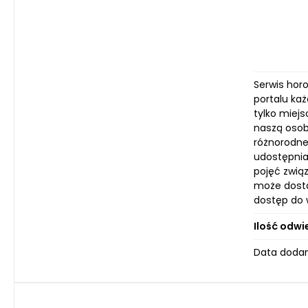
Serwis horo
portalu ka
tylko miej
naszą osob
różnorodne 
udostępnian
pojęć zwią
może dosta
dostęp do 
Ilość odwi
Data dodan