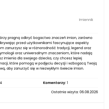
Imiennik
 którzy pragną odkryć bogactwo znaczeń imion, zarówno
 odkrywając przed użytkownikami fascynujące aspekty
iom zanurzysz się w różnorodność tradycji, legend oraz
etymologii oraz uniwersalnym znaczeniom, które nadają
z imienia dla swojego dziecka, czy chcesz lepiej
acji, które pomogą w podjęciu decyzji i wzbogacą Twoją
wą, aby zanurzyć się w niezwykłym świecie imion.
4
Komentarzy:
1
Ostatnia wizyta: 06.08.2026