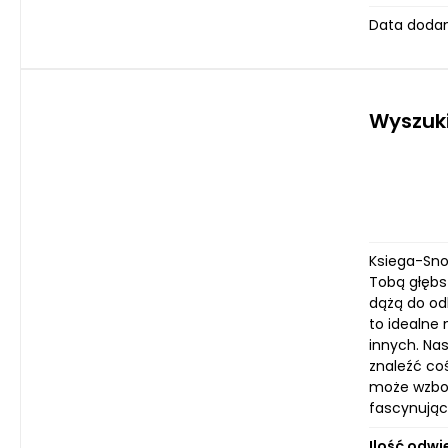
Data dodan
Wyszuk
Ksiega-Snow
Tobą głębs
dążą do od
to idealne 
innych. Na
znaleźć coś
może wzbog
fascynując
Ilość odwi