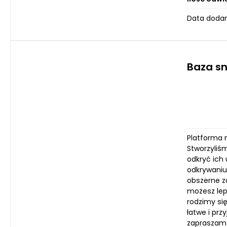
Data dodan
Baza sn
Platforma m
Stworzyliśm
odkryć ich
odkrywaniu 
obszerne z
możesz lep
rodzimy się
łatwe i pr
zapraszam 