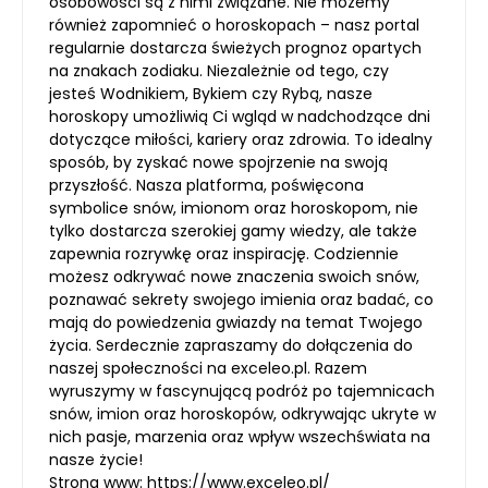
osobowości są z nimi związane. Nie możemy
również zapomnieć o horoskopach – nasz portal
regularnie dostarcza świeżych prognoz opartych
na znakach zodiaku. Niezależnie od tego, czy
jesteś Wodnikiem, Bykiem czy Rybą, nasze
horoskopy umożliwią Ci wgląd w nadchodzące dni
dotyczące miłości, kariery oraz zdrowia. To idealny
sposób, by zyskać nowe spojrzenie na swoją
przyszłość. Nasza platforma, poświęcona
symbolice snów, imionom oraz horoskopom, nie
tylko dostarcza szerokiej gamy wiedzy, ale także
zapewnia rozrywkę oraz inspirację. Codziennie
możesz odkrywać nowe znaczenia swoich snów,
poznawać sekrety swojego imienia oraz badać, co
mają do powiedzenia gwiazdy na temat Twojego
życia. Serdecznie zapraszamy do dołączenia do
naszej społeczności na exceleo.pl. Razem
wyruszymy w fascynującą podróż po tajemnicach
snów, imion oraz horoskopów, odkrywając ukryte w
nich pasje, marzenia oraz wpływ wszechświata na
nasze życie!
Strona www:
https://www.exceleo.pl/