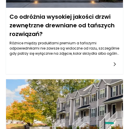
Co odróżnia wysokiej jakości drzwi
zewnętrzne drewniane od tańszych
rozwiązań?
Różnice między produktami premium a tańszymi
odpowiednikami nie zawsze są widoczne od razu, szczególnie
gdy patrzy się wyłącznie na zdjęcie, kolor skrzydła albo ogólny
wzór. Drzwi zewnętrzne drewniane mogą wyglądać podobnie
na pierwszy rzut oka, ale ich rzeczywista jakość ujawnia się
dopiero w konstrukcji, rodzaju drewna, stabilności wymiarowej,
izolacyjności, zabezpieczeniach, powłoce lakierniczej oraz
precyzji wykonania. Tańsze rozwiązania często kuszą niższą
ceną, jednak mogą oznaczać kompromisy w zakresie
trwałości, odporności na wilgoć, szczelności, jakości okuć czy
żywotności powłoki ochronnej. W praktyce drzwi wejściowe są
intensywnie eksploatowane każdego dnia, a jednocześnie
muszą radzić sobie z deszczem, mrozem, słońcem, zmianami
temperatury i naprężeniami wynikającymi z pracy materiału.
Dlatego najważniejsze jest spojrzenie na zakup w dłuższej
perspektywie. Produkt dobrej klasy nie tylko lepiej wygląda, ale
również dłużej zachowuje parametry użytkowe, wymaga mniej