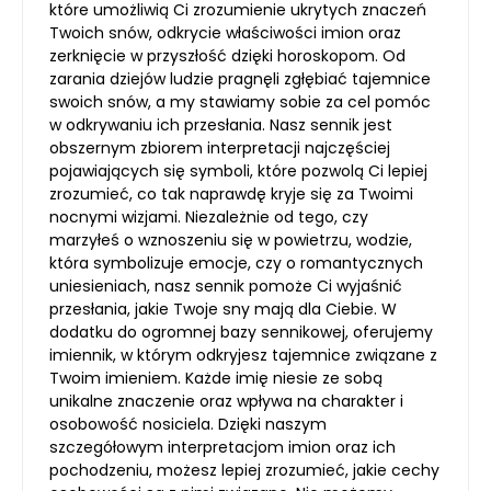
które umożliwią Ci zrozumienie ukrytych znaczeń
Twoich snów, odkrycie właściwości imion oraz
zerknięcie w przyszłość dzięki horoskopom. Od
zarania dziejów ludzie pragnęli zgłębiać tajemnice
swoich snów, a my stawiamy sobie za cel pomóc
w odkrywaniu ich przesłania. Nasz sennik jest
obszernym zbiorem interpretacji najczęściej
pojawiających się symboli, które pozwolą Ci lepiej
zrozumieć, co tak naprawdę kryje się za Twoimi
nocnymi wizjami. Niezależnie od tego, czy
marzyłeś o wznoszeniu się w powietrzu, wodzie,
która symbolizuje emocje, czy o romantycznych
uniesieniach, nasz sennik pomoże Ci wyjaśnić
przesłania, jakie Twoje sny mają dla Ciebie. W
dodatku do ogromnej bazy sennikowej, oferujemy
imiennik, w którym odkryjesz tajemnice związane z
Twoim imieniem. Każde imię niesie ze sobą
unikalne znaczenie oraz wpływa na charakter i
osobowość nosiciela. Dzięki naszym
szczegółowym interpretacjom imion oraz ich
pochodzeniu, możesz lepiej zrozumieć, jakie cechy