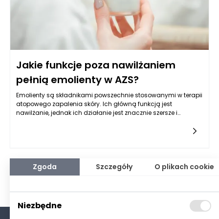
Jakie funkcje poza nawilżaniem
pełnią emolienty w AZS?
Emolienty są składnikami powszechnie stosowanymi w terapii
atopowego zapalenia skóry. Ich główną funkcją jest
nawilżanie, jednak ich działanie jest znacznie szersze i
obejmuje wiele aspektów wpływających na kondycję skóry
osób z tym schorzeniem. Emolienty w atopowym zapaleniu
skóry pomagają nie tylko w odbudowie bariery skórnej, ale
także w łagodzeniu stanów zapalnych oraz zmniejszeniu
odczucia swędzenia. Ich działanie na poziomie komórkowym
i współpraca z innymi składnikami terapeutycznymi
Zgoda
Szczegóły
O plikach cookie
przyczyniają się do bardziej kompleksowego podejścia do
leczenia.
Niezbędne