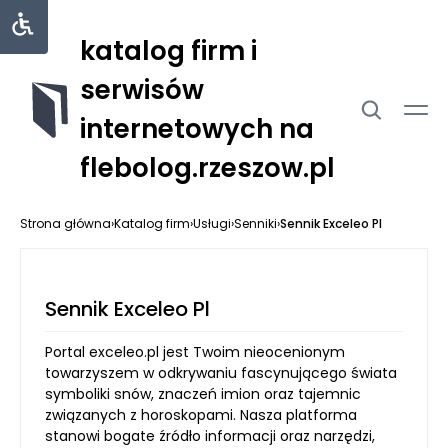
katalog firm i
serwisów
internetowych na
flebolog.rzeszow.pl
Strona główna
›
Katalog firm
›
Usługi
›
Senniki
›
Sennik Exceleo Pl
Sennik Exceleo Pl
Portal exceleo.pl jest Twoim nieocenionym
towarzyszem w odkrywaniu fascynującego świata
symboliki snów, znaczeń imion oraz tajemnic
związanych z horoskopami. Nasza platforma
stanowi bogate źródło informacji oraz narzędzi,