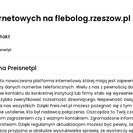
ernetowych na flebolog.rzeszow.pl
takt
snetpl
ma Preisnetpl
pl to nowoczesna platforma internetowa, której misją jest zap
zy danych numerów telefonicznych. Wielu z nas z pewnością dośw
e kontaktu do konkretnej instytucji lub firmy stało się wyzwani
 szybko zweryfikować tożsamość dzwoniącego. Niepewność zwią
ka nas wszystkich. Dzięki Preis.net.pl możesz pożegnać się z t
e ustalenie, kto był nadawcą połączenia. Oszczędza to Twój cza
ym zagrożeniem czy z ważnym kontaktem. Zgromadzone informa
rstwom. Dzięki regularnym aktualizacjom możesz być pewny, że k
sza przyjazna w obsłudze wyszukiwarka sprawia, że wystarczy 