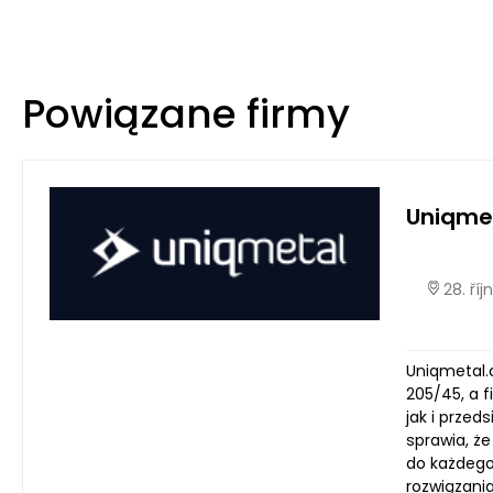
Powiązane firmy
Uniqme
28. ří
Uniqmetal.c
205/45, a f
jak i przed
sprawia, ż
do każdego
rozwiązani