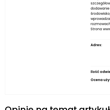
szczegółow
dodawanie 
środowisko
wprowadzał
rozmowach 
Strona ww
Adres:
Ilość odwi
Ocena uży
Opinie na temat artyku