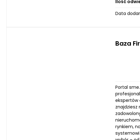
Ilość odwi
Data dodan
Baza Fi
Portal sme
profesjonal
ekspertów 
znajdziesz 
zadowolony
nieruchomo
rynkiem, na
systemowi 
wybór – od