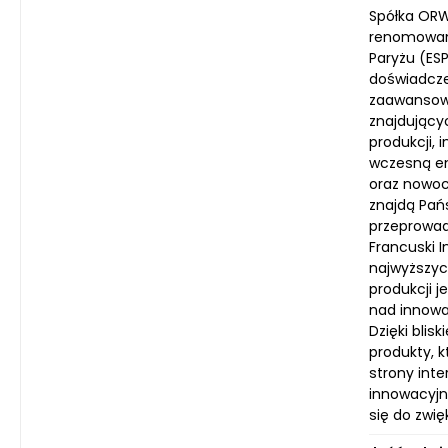
Spółka ORW
renomowany
Paryżu (ESP
doświadcze
zaawansowa
znajdującyc
produkcji,
wczesną e
oraz nowoc
znajdą Pań
przeprowad
Francuski 
najwyższych
produkcji j
nad innowa
Dzięki bli
produkty, 
strony int
innowacyjn
się do zwi