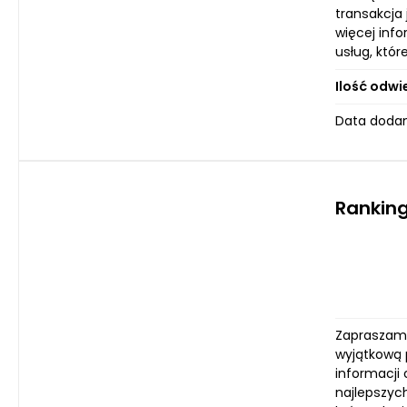
transakcja
więcej inf
usług, któr
Ilość odwi
Data dodan
Ranking
Zapraszamy 
wyjątkową 
informacji 
najlepszyc