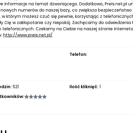
e informacje na temat dzwoniącego. Dodatkowo, Preis.net.pl um
nowych numerów do naszej bazy, co zwiększa bezpieczeństwo 
, w którym możesz czuć się pewnie, korzystając z telefonicznyc
y Cię w zakłopotanie czy niepokój. Zachęcamy do odwiedzenia Pr
telefonicznych. Czekamy na Ciebie na naszej stronie interneto
w:
http://www.preis.net.pl/
Telefon:
edzin:
521
Ilość kliknięć:
1
tkowników:
łu