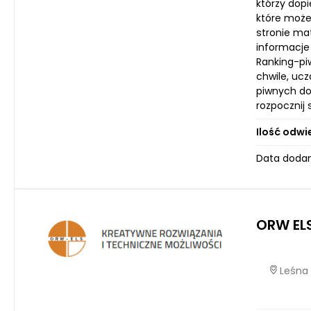
którzy dopi
które może
stronie mat
informacje
Ranking-piw
chwile, ucz
piwnych do
rozpocznij 
Ilość odwi
Data dodan
ORW EL
Leśna 