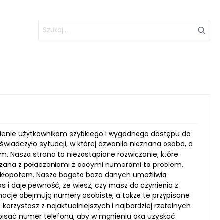
ewnienie użytkownikom szybkiego i wygodnego dostępu do
iadczyło sytuacji, w której dzwoniła nieznana osoba, a
em. Nasza strona to niezastąpione rozwiązanie, które
zana z połączeniami z obcymi numerami to problem,
ym kłopotem. Nasza bogata baza danych umożliwia
s i daje pewność, że wiesz, czy masz do czynienia z
cje obejmują numery osobiste, a także te przypisane
orzystasz z najaktualniejszych i najbardziej rzetelnych
wpisać numer telefonu, aby w mgnieniu oka uzyskać