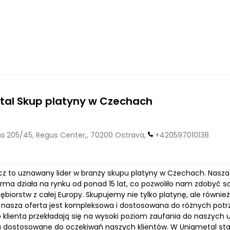
tal Skup platyny w Czechach
jna 205/45, Regus Center,, 70200 Ostrava,
+420597010138
z to uznawany lider w branży skupu platyny w Czechach. Nasza sie
irma działa na rynku od ponad 15 lat, co pozwoliło nam zdobyć 
siębiorstw z całej Europy. Skupujemy nie tylko platynę, ale równi
e nasza oferta jest kompleksowa i dostosowana do różnych potr
 klienta przekładają się na wysoki poziom zaufania do naszych u
a dostosowane do oczekiwań naszych klientów. W Uniqmetal staw