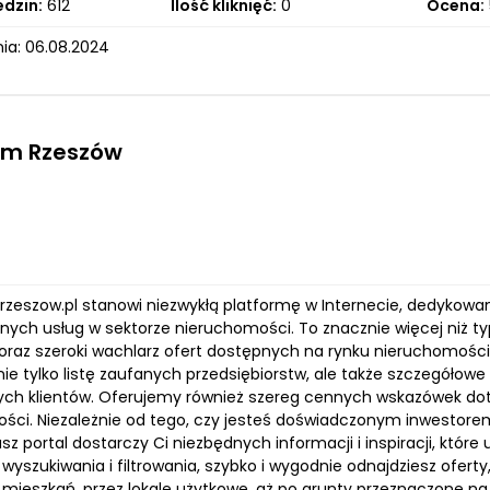
edzin:
612
Ilość kliknięć:
0
Ocena:
ia: 06.08.2024
rm Rzeszów
.rzeszow.pl stanowi niezwykłą platformę w Internecie, dedykowan
nych usług w sektorze nieruchomości. To znacznie więcej niż ty
oraz szeroki wachlarz ofert dostępnych na rynku nieruchomości.
nie tylko listę zaufanych przedsiębiorstw, ale także szczegółow
ch klientów. Oferujemy również szereg cennych wskazówek do
ści. Niezależnie od tego, czy jesteś doświadczonym inwestorem
sz portal dostarczy Ci niezbędnych informacji i inspiracji, któr
wyszukiwania i filtrowania, szybko i wygodnie odnajdziesz ofer
 mieszkań, przez lokale użytkowe, aż po grunty przeznaczone 