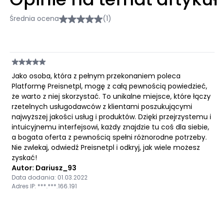
Średnia ocena
(1)
Jako osoba, która z pełnym przekonaniem poleca
Platformę Preisnetpl, mogę z całą pewnością powiedzieć,
że warto z niej skorzystać. To unikalne miejsce, które łączy
rzetelnych usługodawców z klientami poszukującymi
najwyższej jakości usług i produktów. Dzięki przejrzystemu i
intuicyjnemu interfejsowi, każdy znajdzie tu coś dla siebie,
a bogata oferta z pewnością spełni różnorodne potrzeby.
Nie zwlekaj, odwiedź Preisnetpl i odkryj, jak wiele możesz
zyskać!
Autor: Dariusz_93
Data dodania: 01.03.2022
Adres IP: ***.***.166.191