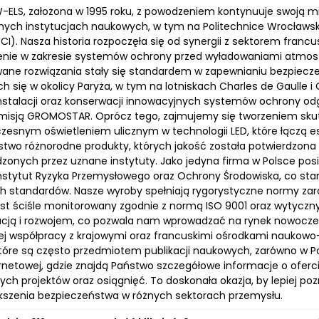
-ELS, założona w 1995 roku, z powodzeniem kontynuuje swoją m
ch instytucjach naukowych, w tym na Politechnice Wrocławskiej
CI). Nasza historia rozpoczęła się od synergii z sektorem fran
nie w zakresie systemów ochrony przed wyładowaniami atmosf
ne rozwiązania stały się standardem w zapewnianiu bezpiecz
h się w okolicy Paryża, w tym na lotniskach Charles de Gaulle i 
 instalacji oraz konserwacji innowacyjnych systemów ochrony
misją GROMOSTAR. Oprócz tego, zajmujemy się tworzeniem sk
zesnym oświetleniem ulicznym w technologii LED, które łączą es
stwo różnorodne produkty, których jakość została potwierdzona
zonych przez uznane instytuty. Jako jedyna firma w Polsce posi
Instytut Ryzyka Przemysłowego oraz Ochrony Środowiska, co s
 standardów. Nasze wyroby spełniają rygorystyczne normy zarówno
est ściśle monitorowany zgodnie z normą ISO 9001 oraz wytyczny
cją i rozwojem, co pozwala nam wprowadzać na rynek nowoczes
skiej współpracy z krajowymi oraz francuskimi ośrodkami nauko
które są często przedmiotem publikacji naukowych, zarówno w Po
ernetowej, gdzie znajdą Państwo szczegółowe informacje o ofer
ych projektów oraz osiągnięć. To doskonała okazja, by lepiej p
ększenia bezpieczeństwa w różnych sektorach przemysłu.