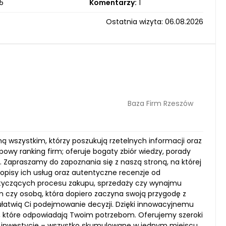
5
Komentarzy:
1
Ostatnia wizyta: 06.08.2026
Baza Firm Rzeszów
ą wszystkim, którzy poszukują rzetelnych informacji oraz
powy ranking firm; oferuje bogaty zbiór wiedzy, porady
 Zapraszamy do zapoznania się z naszą stroną, na której
e opisy ich usług oraz autentyczne recenzje od
tyczących procesu zakupu, sprzedaży czy wynajmu
 czy osobą, która dopiero zaczyna swoją przygodę z
e ułatwią Ci podejmowanie decyzji. Dzięki innowacyjnemu
ty, które odpowiadają Twoim potrzebom. Oferujemy szeroki
na inwestycje – wszystko skumulowane w jednym miejscu,