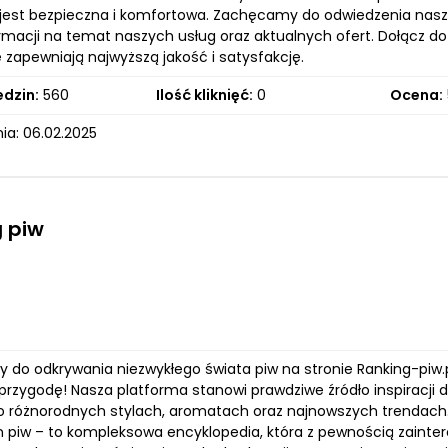
 jest bezpieczna i komfortowa. Zachęcamy do odwiedzenia nasze
ormacji na temat naszych usług oraz aktualnych ofert. Dołącz do
e zapewniają najwyższą jakość i satysfakcję.
edzin:
560
Ilość kliknięć:
0
Ocena:
ia: 06.02.2025
 piw
do odkrywania niezwykłego świata piw na stronie Ranking-piw.pl,
przygodę! Nasza platforma stanowi prawdziwe źródło inspiracji 
o różnorodnych stylach, aromatach oraz najnowszych trendach. R
h piw – to kompleksowa encyklopedia, która z pewnością zainter