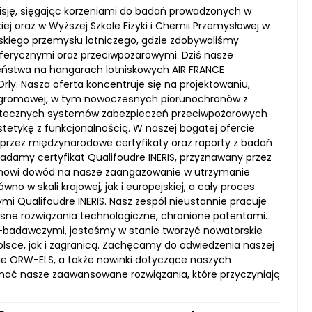
isję, sięgając korzeniami do badań prowadzonych w
 oraz w Wyższej Szkole Fizyki i Chemii Przemysłowej w
cuskiego przemysłu lotniczego, gdzie zdobywaliśmy
erycznymi oraz przeciwpożarowymi. Dziś nasze
eństwa na hangarach lotniskowych AIR FRANCE
Orly. Nasza oferta koncentruje się na projektowaniu,
 odgromowej, w tym nowoczesnych piorunochronów z
utecznych systemów zabezpieczeń przeciwpożarowych
tetykę z funkcjonalnością. W naszej bogatej ofercie
 przez międzynarodowe certyfikaty oraz raporty z badań
adamy certyfikat Qualifoudre INERIS, przyznawany przez
tanowi dowód na nasze zaangażowanie w utrzymanie
 w skali krajowej, jak i europejskiej, a cały proces
mi Qualifoudre INERIS. Nasz zespół nieustannie pracuje
ne rozwiązania technologiczne, chronione patentami.
wo-badawczymi, jesteśmy w stanie tworzyć nowatorskie
lsce, jak i zagranicą. Zachęcamy do odwiedzenia naszej
cie ORW-ELS, a także nowinki dotyczące naszych
oznać nasze zaawansowane rozwiązania, które przyczyniają