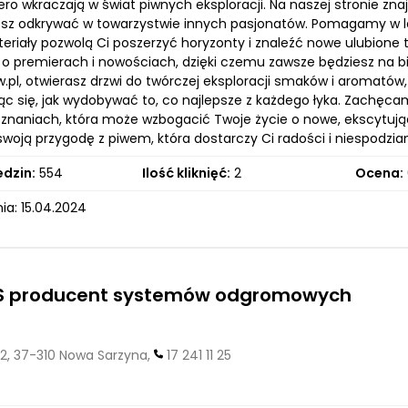
ero wkraczają w świat piwnych eksploracji. Na naszej stronie znaj
sz odkrywać w towarzystwie innych pasjonatów. Pomagamy w 
eriały pozwolą Ci poszerzyć horyzonty i znaleźć nowe ulubione t
 o premierach i nowościach, dzięki czemu zawsze będziesz na bi
.pl, otwierasz drzwi do twórczej eksploracji smaków i aromatów
ąc się, jak wydobywać to, co najlepsze z każdego łyka. Zachęca
znaniach, która może wzbogacić Twoje życie o nowe, ekscytujące
swoją przygodę z piwem, która dostarczy Ci radości i niespodzi
edzin:
554
Ilość kliknięć:
2
Ocena:
ia: 15.04.2024
S producent systemów odgromowych
2, 37-310 Nowa Sarzyna,
17 241 11 25