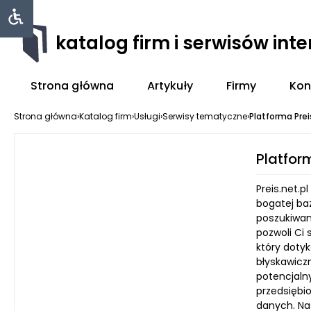
katalog firm i serwisów int
Strona główna
Artykuły
Firmy
Kon
Strona główna
›
Katalog firm
›
Usługi
›
Serwisy tematyczne
›
Platforma Prei
Platfor
Preis.net.
bogatej ba
poszukiwani
pozwoli Ci
który doty
błyskawiczn
potencjaln
przedsiębio
danych. Na