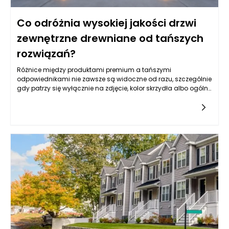
Co odróżnia wysokiej jakości drzwi
zewnętrzne drewniane od tańszych
rozwiązań?
Różnice między produktami premium a tańszymi
odpowiednikami nie zawsze są widoczne od razu, szczególnie
gdy patrzy się wyłącznie na zdjęcie, kolor skrzydła albo ogólny
wzór. Drzwi zewnętrzne drewniane mogą wyglądać podobnie
na pierwszy rzut oka, ale ich rzeczywista jakość ujawnia się
dopiero w konstrukcji, rodzaju drewna, stabilności wymiarowej,
izolacyjności, zabezpieczeniach, powłoce lakierniczej oraz
precyzji wykonania. Tańsze rozwiązania często kuszą niższą
ceną, jednak mogą oznaczać kompromisy w zakresie
trwałości, odporności na wilgoć, szczelności, jakości okuć czy
żywotności powłoki ochronnej. W praktyce drzwi wejściowe są
intensywnie eksploatowane każdego dnia, a jednocześnie
muszą radzić sobie z deszczem, mrozem, słońcem, zmianami
temperatury i naprężeniami wynikającymi z pracy materiału.
Dlatego najważniejsze jest spojrzenie na zakup w dłuższej
perspektywie. Produkt dobrej klasy nie tylko lepiej wygląda, ale
również dłużej zachowuje parametry użytkowe, wymaga mniej
problematycznej konserwacji i daje większą pewność