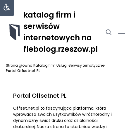
katalog firm i
serwisów
internetowych na
flebolog.rzeszow.pl
Strona główna
›
Katalog firm
›
Usługi
›
Serwisy tematyczne
›
Portal Offsetnet PL
Portal Offsetnet PL
Offset.net.pl to fascynująca platforma, która
wprowadza swoich użytkowników w różnorodny i
dynamiczny świat druku oraz działalności
drukarskiej. Nasza strona to skarbnica wiedzy i