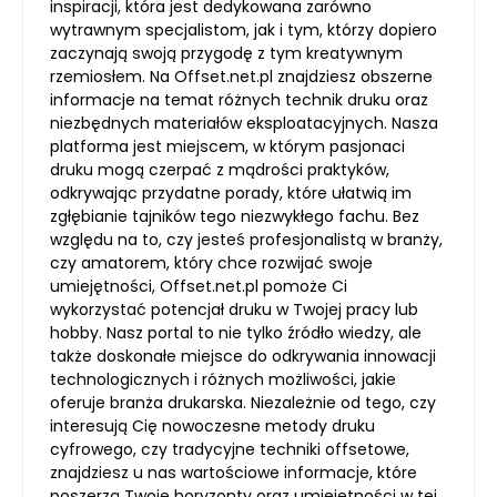
inspiracji, która jest dedykowana zarówno
wytrawnym specjalistom, jak i tym, którzy dopiero
zaczynają swoją przygodę z tym kreatywnym
rzemiosłem. Na Offset.net.pl znajdziesz obszerne
informacje na temat różnych technik druku oraz
niezbędnych materiałów eksploatacyjnych. Nasza
platforma jest miejscem, w którym pasjonaci
druku mogą czerpać z mądrości praktyków,
odkrywając przydatne porady, które ułatwią im
zgłębianie tajników tego niezwykłego fachu. Bez
względu na to, czy jesteś profesjonalistą w branży,
czy amatorem, który chce rozwijać swoje
umiejętności, Offset.net.pl pomoże Ci
wykorzystać potencjał druku w Twojej pracy lub
hobby. Nasz portal to nie tylko źródło wiedzy, ale
także doskonałe miejsce do odkrywania innowacji
technologicznych i różnych możliwości, jakie
oferuje branża drukarska. Niezależnie od tego, czy
interesują Cię nowoczesne metody druku
cyfrowego, czy tradycyjne techniki offsetowe,
znajdziesz u nas wartościowe informacje, które
poszerzą Twoje horyzonty oraz umiejętności w tej