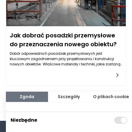
Jak dobrać posadzki przemysłowe
do przeznaczenia nowego obiektu?
Dobór odpowiednich posadzek przemysłowych jest
kluczowym zagadnieniem przy projektowaniu i konstrukcji
nowych obiektów. Właściwe materiały i techniki, jakie zostaną
zastosowane, mogą znacząco wpłynąć na funkcjonalność,
trwałość i bezpieczeństwo przestrzeni roboczej. Na wstępie
warto zdefiniować, jakie są główne wymagania dla posadzek
przemysłowych. Przede wszystkim muszą one być odporne na
intensywną eksploatację, substancje chemiczne oraz
działanie mechaniczne. W zależności od branży, w jakiej
Zgoda
Szczegóły
O plikach cookie
działa przedsiębiorstwo, zmieniają się także wymogi odnośnie
do właściwości posadzki, takich jak antypoślizgowość,
gładkość, czy również odporność na wysokie temperatury.
Niezbędne