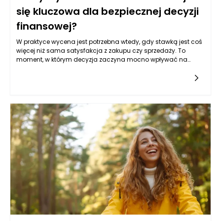
się kluczowa dla bezpiecznej decyzji
finansowej?
W praktyce wycena jest potrzebna wtedy, gdy stawką jest coś
więcej niż sama satysfakcja z zakupu czy sprzedaży. To
moment, w którym decyzja zaczyna mocno wpływać na
budżet domowy, zdolność kredytową, przyszłą płynność
finansową albo bezpieczeństwo majątku. Wycena działa jak
filtr: pozwala odróżnić cenę „z ogłoszenia” od wartości, którą
rynek jest w stanie realnie zaakceptować, uwzględniając
standard, lokalizację, ryzyka techniczne i uwarunkowania
prawne. Dzięki temu łatwiej uniknąć scenariusza, w którym
emocje lub presja czasu pchają Cię w stronę zbyt drogiej
decyzji, a konsekwencje ciągną się latami w postaci wysokich
rat, kosztów remontów albo trudności przy odsprzedaży. Co
ważne, wycena nie musi oznaczać sporu ze sprzedającym
czy „szukania dziury w całym” — częściej jest narzędziem do
uspokojenia procesu i zebrania faktów w jednym miejscu.
Jeśli rozważasz zakup w konkretnym mieście, np. interesuje Cię
wycena nieruchomości Rzeszów, dodatkową wartością jest
spojrzenie przez pryzmat lokalnego rynku, gdzie mikro-
lokalizacja potrafi zmienić realną wartość bardziej niż sam
metraż. To właśnie w takich sytuacjach wycena staje się
kluczowa, bo porządkuje ryzyko i pozwala podejmować