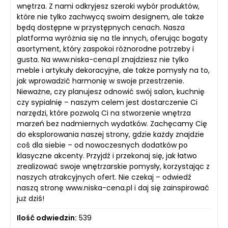
wnętrza. Z nami odkryjesz szeroki wybór produktów,
które nie tylko zachwycą swoim designem, ale także
będą dostępne w przystępnych cenach. Nasza
platforma wyróżnia się na tle innych, oferując bogaty
asortyment, który zaspokoi różnorodne potrzeby i
gusta. Na www.niska-cena.pl znajdziesz nie tylko
meble i artykuły dekoracyjne, ale także pomysły na to,
jak wprowadzić harmonię w swoje przestrzenie.
Nieważne, czy planujesz odnowić swój salon, kuchnię
czy sypialnię – naszym celem jest dostarczenie Ci
narzędzi, które pozwolą Ci na stworzenie wnętrza
marzeń bez nadmiernych wydatków. Zachęcamy Cię
do eksplorowania naszej strony, gdzie każdy znajdzie
coś dla siebie – od nowoczesnych dodatków po
klasyczne akcenty. Przyjdź i przekonaj się, jak łatwo
zrealizować swoje wnętrzarskie pomysły, korzystając z
naszych atrakcyjnych ofert. Nie czekaj – odwiedź
naszą stronę www.niska-cena.pl i daj się zainspirować
już dziś!
Ilość odwiedzin:
539