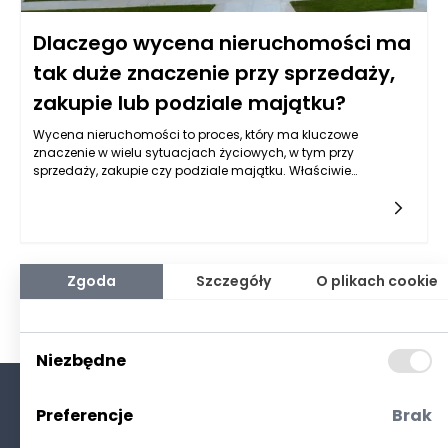
Dlaczego wycena nieruchomości ma
tak duże znaczenie przy sprzedaży,
zakupie lub podziale majątku?
Wycena nieruchomości to proces, który ma kluczowe
znaczenie w wielu sytuacjach życiowych, w tym przy
sprzedaży, zakupie czy podziale majątku. Właściwie
przeprowadzona wycena dostarcza obiektywnych informacji
na temat wartości rynkowej nieruchomości, co jest
fundamentem podejmowania świadomych decyzji. Jeśli
zastanawiamy się nad sprzedażą swojego domu lub
mieszkania, kluczowym jest, aby na etapie przygotowań
uwzględnić staranną wycenę. To ona pozwala ustalić realny
Zgoda
Szczegóły
O plikach cookie
poziom cenowy, który coraz częściej decyduje o tym, czy
konkretna oferta się sprzeda, a jeśli tak, to w jakim czasie.
Niezbędne
Preferencje
Brak
O nas
Kontakt