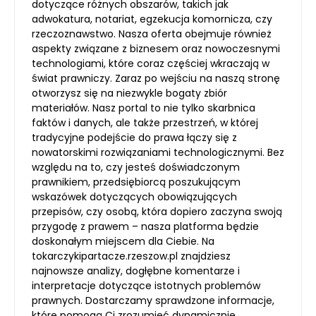
dotyczące różnych obszarów, takich jak
adwokatura, notariat, egzekucja komornicza, czy
rzeczoznawstwo. Nasza oferta obejmuje również
aspekty związane z biznesem oraz nowoczesnymi
technologiami, które coraz częściej wkraczają w
świat prawniczy. Zaraz po wejściu na naszą stronę
otworzysz się na niezwykle bogaty zbiór
materiałów. Nasz portal to nie tylko skarbnica
faktów i danych, ale także przestrzeń, w której
tradycyjne podejście do prawa łączy się z
nowatorskimi rozwiązaniami technologicznymi. Bez
względu na to, czy jesteś doświadczonym
prawnikiem, przedsiębiorcą poszukującym
wskazówek dotyczących obowiązujących
przepisów, czy osobą, która dopiero zaczyna swoją
przygodę z prawem – nasza platforma będzie
doskonałym miejscem dla Ciebie. Na
tokarczykipartacze.rzeszow.pl znajdziesz
najnowsze analizy, dogłębne komentarze i
interpretacje dotyczące istotnych problemów
prawnych. Dostarczamy sprawdzone informacje,
które pomogą Ci zrozumieć dynamicznie