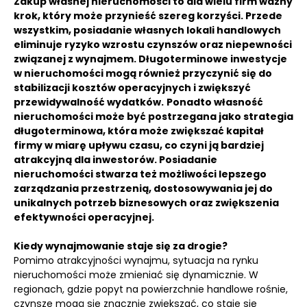
Zakup własnej nieruchomości to dla wielu firm ważny
krok, który może przynieść szereg korzyści.
Przede
wszystkim, posiadanie własnych lokali handlowych
eliminuje ryzyko wzrostu czynszów oraz niepewności
związanej z wynajmem.
Długoterminowe inwestycje
w nieruchomości mogą również przyczynić się do
stabilizacji kosztów operacyjnych i zwiększyć
przewidywalność wydatków.
Ponadto własność
nieruchomości może być postrzegana jako strategia
długoterminowa, która może zwiększać kapitał
firmy w miarę upływu czasu, co czyni ją bardziej
atrakcyjną dla inwestorów. Posiadanie
nieruchomości stwarza też możliwości lepszego
zarządzania przestrzenią, dostosowywania jej do
unikalnych potrzeb biznesowych oraz zwiększenia
efektywności operacyjnej.
Kiedy wynajmowanie staje się za drogie?
Pomimo atrakcyjności wynajmu, sytuacja na rynku
nieruchomości może zmieniać się dynamicznie. W
regionach, gdzie popyt na powierzchnie handlowe rośnie,
czynsze mogą się znacznie zwiększać, co staje się