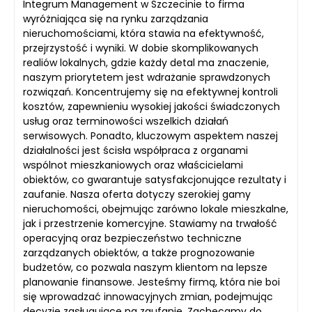
Integrum Management w Szczecinie to firma
wyróżniająca się na rynku zarządzania
nieruchomościami, która stawia na efektywność,
przejrzystość i wyniki. W dobie skomplikowanych
realiów lokalnych, gdzie każdy detal ma znaczenie,
naszym priorytetem jest wdrażanie sprawdzonych
rozwiązań. Koncentrujemy się na efektywnej kontroli
kosztów, zapewnieniu wysokiej jakości świadczonych
usług oraz terminowości wszelkich działań
serwisowych. Ponadto, kluczowym aspektem naszej
działalności jest ścisła współpraca z organami
wspólnot mieszkaniowych oraz właścicielami
obiektów, co gwarantuje satysfakcjonujące rezultaty i
zaufanie. Nasza oferta dotyczy szerokiej gamy
nieruchomości, obejmując zarówno lokale mieszkalne,
jak i przestrzenie komercyjne. Stawiamy na trwałość
operacyjną oraz bezpieczeństwo techniczne
zarządzanych obiektów, a także prognozowanie
budżetów, co pozwala naszym klientom na lepsze
planowanie finansowe. Jesteśmy firmą, która nie boi
się wprowadzać innowacyjnych zmian, podejmując
decyzje zasługujące na zaufanie. Zachęcamy do