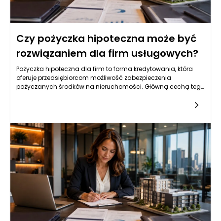
Czy pożyczka hipoteczna może być
rozwiązaniem dla firm usługowych?
Pożyczka hipoteczna dla firm to forma kredytowania, która
oferuje przedsiębiorcom możliwość zabezpieczenia
pożyczanych środków na nieruchomości. Główną cechą tego
instrumentu finansowego jest wykorzystywanie wartość
posiadanych przez firmę lokali, budynków czy gruntów jako
zabezpieczenia. W porównaniu do innych form finansowania,
takich jak kredyty bankowe, pożyczki hipoteczne zazwyczaj
charakteryzują się dłuższym okresem spłaty oraz lepszymi
warunkami kredytowymi. Wysokość pożyczki może sięgać
nawet 70-80% wartości zabezpieczenia, co czyni tę opcję
bardzo atrakcyjną w sytuacjach, gdy przedsiębiorstwo
potrzebuje znacznej sumy na rozwój. Kluczowe znaczenie ma
nie tylko sama kwota, ale i korzystne oprocentowanie, które jest
ustalane na poziomie znacznie niższym niż w przypadku
kredytów konsumpcyjnych. Przy podejmowaniu decyzji o
wyborze pożyczki hipotecznej istotne jest również zrozumienie
kosztów związanych z jej pozyskaniem, w tym prowizji,
ubezpieczenia czy opłat notarialnych, które mogą wpłynąć na