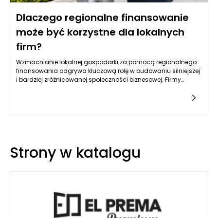
Dlaczego regionalne finansowanie
może być korzystne dla lokalnych
firm?
Wzmacnianie lokalnej gospodarki za pomocą regionalnego
finansowania odgrywa kluczową rolę w budowaniu silniejszej
i bardziej zróżnicowanej społeczności biznesowej. Firmy
działające w sąsiedztwie często borykają się z różnymi
wyzwaniami, takimi jak dostęp do kapitału, konkurencja z
dużymi korporacjami oraz zmieniające się potrzeby klientów.
Regionalne finansowanie dostarcza nie tylko środków, ale
także zasobów, które mogą być kluczowe dla przetrwania i
rozwoju lokalnych przedsiębiorstw. Ostatecznie, decyzja o
wyborze lokalnego źródła finansowania może mieć
Strony w katalogu
bezpośredni wpływ na ich długoterminowy sukces i
stabilność.