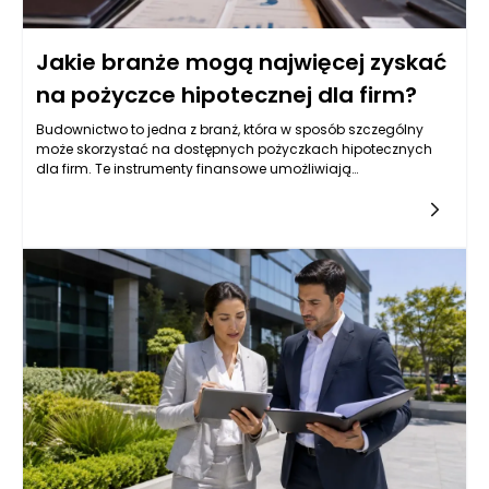
końcowy koszt finansowania.
Jakie branże mogą najwięcej zyskać
na pożyczce hipotecznej dla firm?
Budownictwo to jedna z branż, która w sposób szczególny
może skorzystać na dostępnych pożyczkach hipotecznych
dla firm. Te instrumenty finansowe umożliwiają
przedsiębiorcom pozyskiwanie kapitału na inwestycje w
nieruchomości, niezbędne dla realizacji projektów
budowlanych. Wiele firm budowlanych boryka się z
problemem niedoboru płynności finansowej, co może
hamować rozwój i realizację nowych inwestycji. Dzięki
pożyczkom hipotecznym, przedsiębiorcy mogą zainwestować
w zakup działek, budowę nowych obiektów czy remont
istniejących. Przykłady takich inwestycji obejmują zarówno
duże projekty komercyjne, jak i mniejsze inwestycje w sektorze
mieszkalnym. Możliwość zabezpieczenia pożyczki hipoteką
zwiększa bezpieczeństwo transakcji zarówno dla
kredytobiorcy, jak i dla instytucji finansowych, co sprzyja
rozwojowi rynku budowlanego.