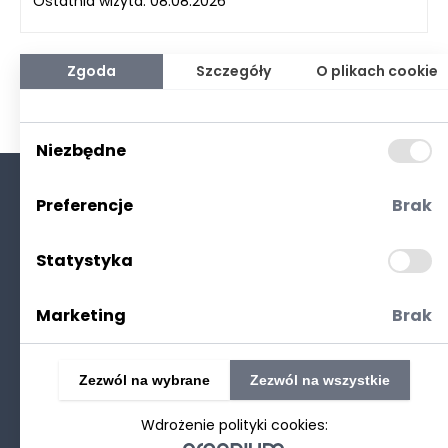
Ostatnia wizyta: 08.08.2026
Zgoda
Szczegóły
O plikach cookie
Niezbędne
Preferencje
Brak
O nas
Kontakt
Statystyka
Polityka prywatności
(RODO. Cookies)
Marketing
Brak
Zezwól na wybrane
Zezwól na wszystkie
Wdrożenie polityki cookies:
©2025 Realizacja
strony www
: Technetium.pl