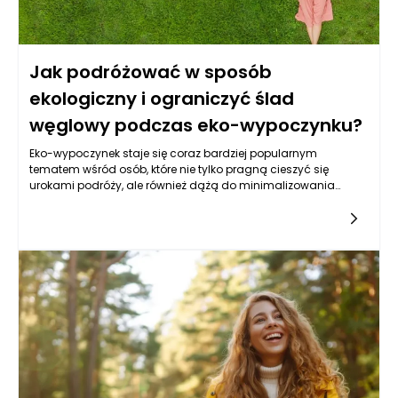
Jak podróżować w sposób
ekologiczny i ograniczyć ślad
węglowy podczas eko-wypoczynku?
Eko-wypoczynek staje się coraz bardziej popularnym
tematem wśród osób, które nie tylko pragną cieszyć się
urokami podróży, ale również dążą do minimalizowania
swojego wpływu na środowisko. Kluczowym krokiem w
ekologicznym podróżowaniu jest świadomy wybór środków
transportu. Preferowanie komunikacji publicznej,
samochodów elektrycznych bądź rowerów, zamiast
korzystania z samolotów czy samochodów spalinowych, to
niezwykle istotny element, który pomoże w znaczący sposób
zmniejszyć ślad węglowy. Ponadto warto zastanowić się nad
wyborem miejsca docelowego — wybieranie lokalnych
atrakcji może przyczynić się do ograniczenia przelotów i
związanych z nimi emisji CO2.