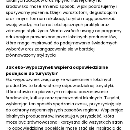
lokalnych zakupów oraz wpływu naszej diety na
środowisko może zmienić sposób, w jaki podróżujemy i
spożywamy jedzenie. Dzięki warsztatom, degustacjom
oraz innym formom ekukacji, turyści mogą poszerzać
swoją wiedzę na temat ekologicznych praktyk oraz
zdrowego stylu życia. Warto zwrócić uwagę na programy
edukacyjne prowadzone przez lokalnych producentów,
które mogą inspirować do podejmowania świadomych
wyborów oraz zaangażowania się w bardziej
zrównoważony styl życia.
Jak eko-wypoczynek wspiera odpowiedzialne
podejście do turystyki?
Eko-wypoczynek związany ze wspieraniem lokalnych
produktów to krok w stronę odpowiedzialnej turystyki,
która stawia na pierwszym miejscu poszanowanie
środowiska, kultury oraz społeczności lokalnych. Turyści,
wybierając ten sposób spędzania czasu, przyczyniają się
do ochrony najcenniejszych zasobów regionu. Wspierając
lokalnych producentów, inwestują w przyszłość, która
może być zrównoważona i korzystna dla wszystkich stron.
To odpowiedzialne podejście może stać się inspiracją do