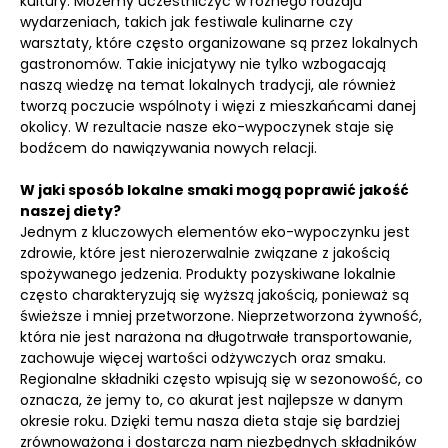
kultury. Możemy uczestniczyć w różnego rodzaju
wydarzeniach, takich jak festiwale kulinarne czy
warsztaty, które często organizowane są przez lokalnych
gastronomów. Takie inicjatywy nie tylko wzbogacają
naszą wiedzę na temat lokalnych tradycji, ale również
tworzą poczucie wspólnoty i więzi z mieszkańcami danej
okolicy. W rezultacie nasze eko-wypoczynek staje się
bodźcem do nawiązywania nowych relacji.
W jaki sposób lokalne smaki mogą poprawić jakość
naszej diety?
Jednym z kluczowych elementów eko-wypoczynku jest
zdrowie, które jest nierozerwalnie związane z jakością
spożywanego jedzenia. Produkty pozyskiwane lokalnie
często charakteryzują się wyższą jakością, ponieważ są
świeższe i mniej przetworzone. Nieprzetworzona żywność,
która nie jest narażona na długotrwałe transportowanie,
zachowuje więcej wartości odżywczych oraz smaku.
Regionalne składniki często wpisują się w sezonowość, co
oznacza, że jemy to, co akurat jest najlepsze w danym
okresie roku. Dzięki temu nasza dieta staje się bardziej
zrównoważona i dostarcza nam niezbędnych składników