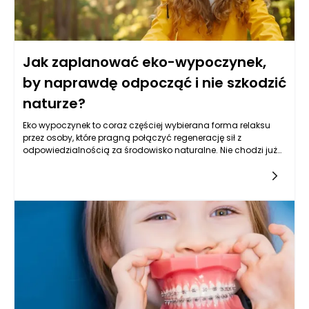
Jak zaplanować eko-wypoczynek,
by naprawdę odpocząć i nie szkodzić
naturze?
Eko wypoczynek to coraz częściej wybierana forma relaksu
przez osoby, które pragną połączyć regenerację sił z
odpowiedzialnością za środowisko naturalne. Nie chodzi już
wyłącznie o wybór lokalizacji z dala od zgiełku miast, ale o
całe podejście do odpoczynku – świadome, uważne,
przemyślane. Planowanie takiego urlopu to nie tylko szansa
na głębsze połączenie z przyrodą, ale także okazja do
ograniczenia własnego śladu węglowego. Decydując się na
eko wypoczynek, warto zwrócić uwagę na to, jak podróżujemy,
co spożywamy, jakie aktywności wybieramy i jakie przedmioty
zabieramy ze sobą. To kompleksowe podejście pozwala
odpocząć bez wyrzutów sumienia i jednocześnie przyczynia
się do ochrony planety. Odpowiednio zaplanowany eko
wypoczynek daje nie tylko odprężenie, ale także poczucie
sensu – że nawet podczas relaksu możemy działać