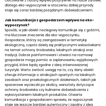
Obcowanie z naturą wpływa pozytywnie na nasze zdrowie,
dlatego eko-wypoczynek w otoczeniu dzikiej przyrody
staje się coraz bardziej pożądanym doświadczeniem.
Jak komunikacja z gospodarzem wpływa na eko-
wypoczynek?
Sposób, w jaki obiekt noclegowy komunikuje się z gośćmi,
ma kluczowe znaczenie dla eko-wypoczynku.
Gospodarze, którzy są zaangażowani w tematykę
ekologiczną, często dzielą się praktycznymi wskazówkami
na temat ochrony środowiska, lokalnych atrakcji oraz
tradycji. Dobrze poinformowani i otwarci na rozmowę
gospodarze mogą pomóc w zaplanowaniu wyjątkowych
przygód, które będą zgodne z ideą zrównoważonej
turystyki. Warto zwrócić uwagę na to, czy dany obiekt
oferuje informacje o atrakcjach opartych na lokalnych
zasobach oraz proekologicznych działaniach, takich jak
spacerowe wycieczki po okolicy, warsztaty dotyczące
ochrony środowiska czy kulinarne doświadczenia z
wykorzystaniem lokalnych produktów. Otwarta
komunikacja z gospodarzem sprawia, że wypoczynek
staje się jeszcze bardziej autentyczny i zgodny z ideą