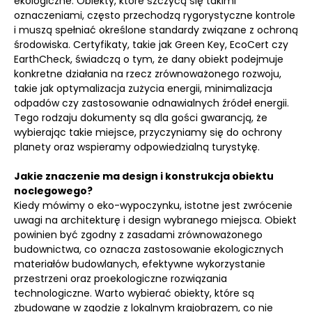
ekologiczne. Obiekty, które szczycą się takimi
oznaczeniami, często przechodzą rygorystyczne kontrole
i muszą spełniać określone standardy związane z ochroną
środowiska. Certyfikaty, takie jak Green Key, EcoCert czy
EarthCheck, świadczą o tym, że dany obiekt podejmuje
konkretne działania na rzecz zrównoważonego rozwoju,
takie jak optymalizacja zużycia energii, minimalizacja
odpadów czy zastosowanie odnawialnych źródeł energii.
Tego rodzaju dokumenty są dla gości gwarancją, że
wybierając takie miejsce, przyczyniamy się do ochrony
planety oraz wspieramy odpowiedzialną turystykę.
Jakie znaczenie ma design i konstrukcja obiektu
noclegowego?
Kiedy mówimy o eko-wypoczynku, istotne jest zwrócenie
uwagi na architekturę i design wybranego miejsca. Obiekt
powinien być zgodny z zasadami zrównoważonego
budownictwa, co oznacza zastosowanie ekologicznych
materiałów budowlanych, efektywne wykorzystanie
przestrzeni oraz proekologiczne rozwiązania
technologiczne. Warto wybierać obiekty, które są
zbudowane w zgodzie z lokalnym krajobrazem, co nie