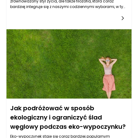
zrównoważony styl życia, ale także filozofia, która coraz
bardziej integruje się z naszymi codziennymi wyborami, w tym
również tymi związanymi z podróżowaniem i szeroko pojętym
wypoczynkiem. Wspieranie lokalnych producentów oraz
regionalnych potraw to istotny aspekt eko-wypoczynku, gdyż
przyczynia się do redukcji śladu węglowego, wspiera lokalne
społeczności oraz promuje zdrowy, zrównoważony styl
życia. Kiedy decydujemy się na takie rozwiązania, nie tylko
czerpiemy radość z autentycznych smaków, lecz również
angażujemy się w proces ochrony środowiska i lokalnych
ekosystemów.
Jak podróżować w sposób
ekologiczny i ograniczyć ślad
węglowy podczas eko-wypoczynku?
Eko-wypoczynek staje się coraz bardziej popularnym