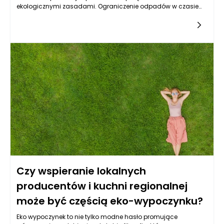
ekologicznymi zasadami. Ograniczenie odpadów w czasie
wypoczynku nie tylko korzystnie wpływa na środowisko, ale
także przynosi wiele korzyści osobistych, takich jak satysfakcja
z podjętych działań, oszczędności finansowe i zdrowy styl
życia. Życie w duchu zero waste podczas eko wypoczynku
wymaga planowania oraz pewnych zmian w codziennych
nawykach, ale jest to jak najbardziej osiągalne. Istnieje wiele
praktycznych kroków, które można podjąć, aby cieszyć się
relaksem, jednocześnie dbając o naszą planetę.
Czy wspieranie lokalnych
producentów i kuchni regionalnej
może być częścią eko-wypoczynku?
Eko wypoczynek to nie tylko modne hasło promujące