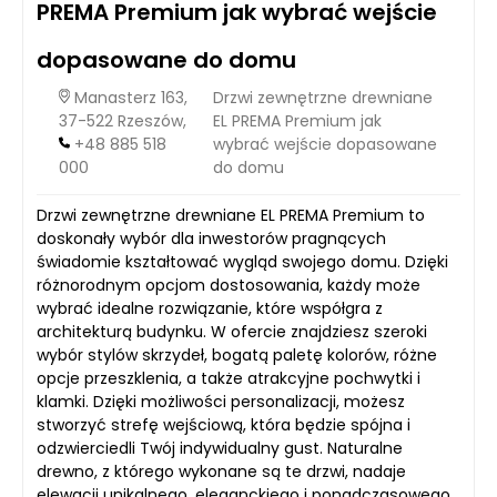
PREMA Premium jak wybrać wejście
dopasowane do domu
Manasterz 163,
Drzwi zewnętrzne drewniane
37-522 Rzeszów,
EL PREMA Premium jak
+48 885 518
wybrać wejście dopasowane
000
do domu
Drzwi zewnętrzne drewniane EL PREMA Premium to
doskonały wybór dla inwestorów pragnących
świadomie kształtować wygląd swojego domu. Dzięki
różnorodnym opcjom dostosowania, każdy może
wybrać idealne rozwiązanie, które współgra z
architekturą budynku. W ofercie znajdziesz szeroki
wybór stylów skrzydeł, bogatą paletę kolorów, różne
opcje przeszklenia, a także atrakcyjne pochwytki i
klamki. Dzięki możliwości personalizacji, możesz
stworzyć strefę wejściową, która będzie spójna i
odzwierciedli Twój indywidualny gust. Naturalne
drewno, z którego wykonane są te drzwi, nadaje
elewacji unikalnego, eleganckiego i ponadczasowego