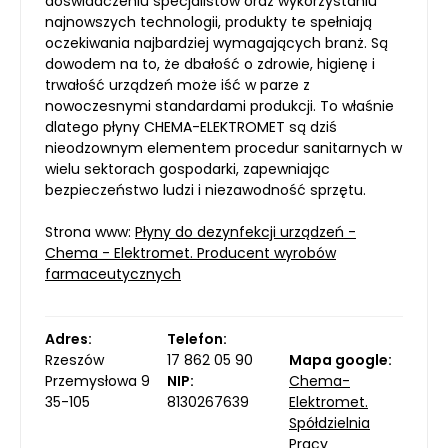
doświadczeniu specjalistów oraz wykorzystaniu
najnowszych technologii, produkty te spełniają
oczekiwania najbardziej wymagających branż. Są
dowodem na to, że dbałość o zdrowie, higienę i
trwałość urządzeń może iść w parze z
nowoczesnymi standardami produkcji. To właśnie
dlatego płyny CHEMA-ELEKTROMET są dziś
nieodzownym elementem procedur sanitarnych w
wielu sektorach gospodarki, zapewniając
bezpieczeństwo ludzi i niezawodność sprzętu.
Strona www:
Płyny do dezynfekcji urządzeń -
Chema - Elektromet. Producent wyrobów
farmaceutycznych
Adres:
Telefon:
Rzeszów
17 862 05 90
Mapa google:
Przemysłowa 9
NIP:
Chema-
35-105
8130267639
Elektromet.
Spółdzielnia
Pracy