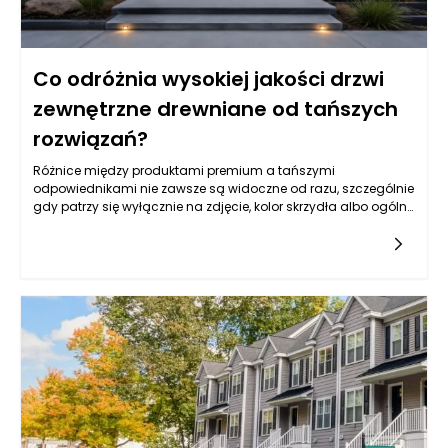
Co odróżnia wysokiej jakości drzwi
zewnętrzne drewniane od tańszych
rozwiązań?
Różnice między produktami premium a tańszymi
odpowiednikami nie zawsze są widoczne od razu, szczególnie
gdy patrzy się wyłącznie na zdjęcie, kolor skrzydła albo ogólny
wzór. Drzwi zewnętrzne drewniane mogą wyglądać podobnie
na pierwszy rzut oka, ale ich rzeczywista jakość ujawnia się
dopiero w konstrukcji, rodzaju drewna, stabilności wymiarowej,
izolacyjności, zabezpieczeniach, powłoce lakierniczej oraz
precyzji wykonania. Tańsze rozwiązania często kuszą niższą
ceną, jednak mogą oznaczać kompromisy w zakresie
trwałości, odporności na wilgoć, szczelności, jakości okuć czy
żywotności powłoki ochronnej. W praktyce drzwi wejściowe są
intensywnie eksploatowane każdego dnia, a jednocześnie
muszą radzić sobie z deszczem, mrozem, słońcem, zmianami
temperatury i naprężeniami wynikającymi z pracy materiału.
Dlatego najważniejsze jest spojrzenie na zakup w dłuższej
perspektywie. Produkt dobrej klasy nie tylko lepiej wygląda, ale