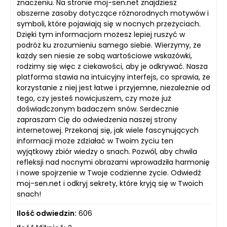
znaczeniu. Na stronie moj-sen.net znajdziesz
obszerne zasoby dotyczące różnorodnych motywów i
symboli, które pojawiają się w nocnych przeżyciach.
Dzięki tym informacjom możesz lepiej ruszyć w
podróż ku zrozumieniu samego siebie. Wierzymy, że
każdy sen niesie ze sobą wartościowe wskazówki,
rodzimy się więc z ciekawości, aby je odkrywać. Nasza
platforma stawia na intuicyjny interfejs, co sprawia, że
korzystanie z niej jest łatwe i przyjemne, niezależnie od
tego, czy jesteś nowicjuszem, czy może już
doświadczonym badaczem snów. Serdecznie
zapraszam Cię do odwiedzenia naszej strony
internetowej. Przekonaj się, jak wiele fascynujących
informacji może zdziałać w Twoim życiu ten
wyjątkowy zbiór wiedzy o snach. Pozwól, aby chwila
refleksji nad nocnymi obrazami wprowadziła harmonię
i nowe spojrzenie w Twoje codzienne życie. Odwiedź
moj-sen.net i odkryj sekrety, które kryją się w Twoich
snach!
Ilość odwiedzin:
606