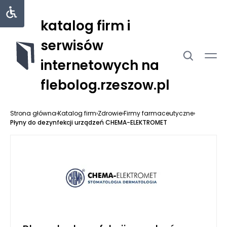
katalog firm i
serwisów
internetowych na
flebolog.rzeszow.pl
Strona główna
›
Katalog firm
›
Zdrowie
›
Firmy farmaceutyczne
›
Płyny do dezynfekcji urządzeń CHEMA-ELEKTROMET