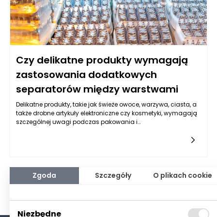
Czy delikatne produkty wymagają
zastosowania dodatkowych
separatorów między warstwami
Delikatne produkty, takie jak świeże owoce, warzywa, ciasta, a
także drobne artykuły elektroniczne czy kosmetyki, wymagają
szczególnej uwagi podczas pakowania i
transportu. Właściwe ich ułożenie na paletach ma kluczowe
znaczenie dla zachowania ich jakości oraz integralności. W
przypadku delikatnych produktów, zastosowanie
dodatkowych separatorów między warstwami może być
konieczne, aby uniknąć uszkodzeń mechanicznych czy
kontaktu, który mógłby doprowadzić do ich zniszczenia.
Zgoda
Szczegóły
O plikach cookie
Separatorzy, niezależnie od tego, czy są to kartonowe,
plastikowe, czy piankowe maty, pełnią rolę ochronną, które nie
tylko stabilizują ładunek, ale również zabezpieczają go przed
przecieraniem, zarysowaniami lub zgniataniem. W związku z
Niezbędne