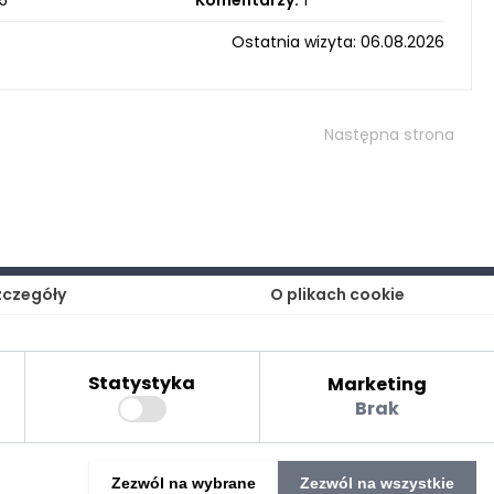
5
Komentarzy:
1
Ostatnia wizyta: 06.08.2026
Następna strona
zczegóły
O plikach cookie
Statystyka
Marketing
Brak
©2025 Realizacja
strony www
: Technetium.pl
Zezwól na wybrane
Zezwól na wszystkie