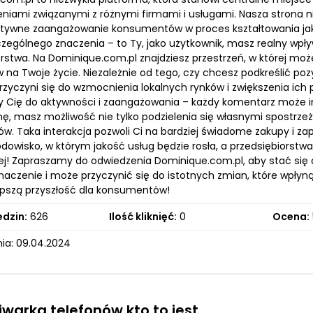
iami związanymi z różnymi firmami i usługami. Nasza strona nie
tywne zaangażowanie konsumentów w proces kształtowania jako
czególnego znaczenia – to Ty, jako użytkownik, masz realny wpł
orstwa. Na Dominique.com.pl znajdziesz przestrzeń, w której moż
w na Twoje życie. Niezależnie od tego, czy chcesz podkreślić po
rzyczyni się do wzmocnienia lokalnych rynków i zwiększenia ich 
Cię do aktywności i zaangażowania – każdy komentarz może i
ę, masz możliwość nie tylko podzielenia się własnymi spostrzeż
ów. Taka interakcja pozwoli Ci na bardziej świadome zakupy i 
dowisko, w którym jakość usług będzie rosła, a przedsiębiorstwa
żej! Zapraszamy do odwiedzenia Dominique.com.pl, aby stać się 
aczenie i może przyczynić się do istotnych zmian, które wpłyną 
pszą przyszłość dla konsumentów!
edzin:
626
Ilość kliknięć:
0
Ocena:
ia: 09.04.2024
warka telefonów kto to jest