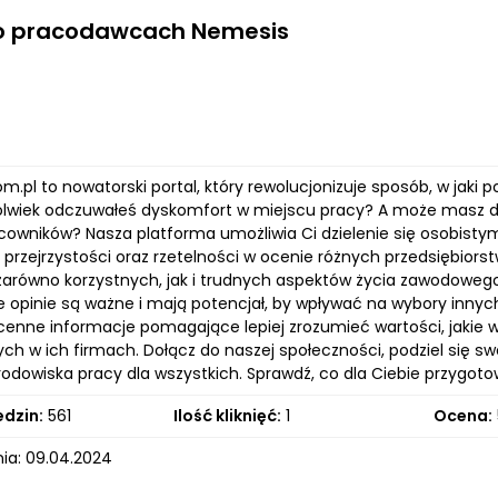
 o pracodawcach Nemesis
m.pl to nowatorski portal, który rewolucjonizuje sposób, w ja
olwiek odczuwałeś dyskomfort w miejscu pracy? A może masz do
cowników? Nasza platforma umożliwia Ci dzielenie się osobisty
 przejrzystości oraz rzetelności w ocenie różnych przedsiębior
 zarówno korzystnych, jak i trudnych aspektów życia zawodowego
je opinie są ważne i mają potencjał, by wpływać na wybory innyc
cenne informacje pomagające lepiej zrozumieć wartości, jakie w
ych w ich firmach. Dołącz do naszej społeczności, podziel się s
rodowiska pracy dla wszystkich. Sprawdź, co dla Ciebie przygot
edzin:
561
Ilość kliknięć:
1
Ocena:
ia: 09.04.2024