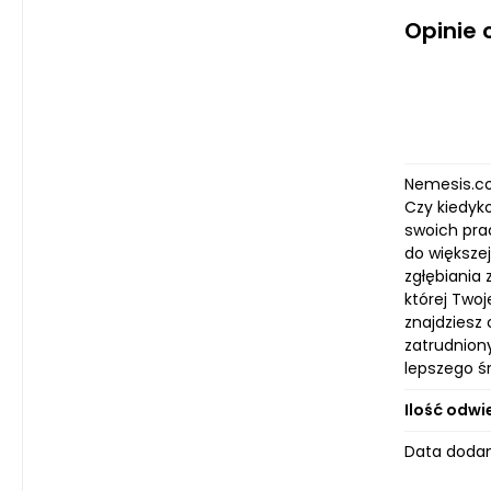
Opinie
Nemesis.co
Czy kiedyk
swoich pra
do większej
zgłębiania
której Two
znajdziesz 
zatrudnion
lepszego ś
Ilość odwi
Data dodan