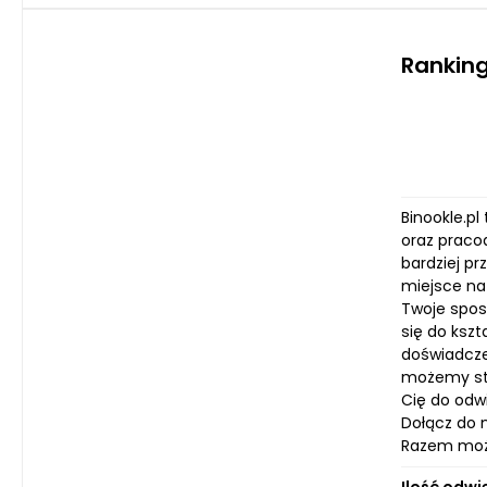
Ranking
Binookle.p
oraz praco
bardziej pr
miejsce na 
Twoje spost
się do kszt
doświadcze
możemy stw
Cię do odwi
Dołącz do n
Razem może