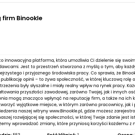
 firm Binookle
l to innowacyjna platforma, która umożliwia Ci dzielenie się s
dawcami. Jest to przestrzeń stworzona z myślą o tym, aby każdy
zejrzystego i przyjaznego środowiska pracy. Co sprawia, że Binook
publikację opinii – to żywa społeczność, w której kluczową rol
rzeżenia były słyszalne i miały realny wpływ na rynek pracy. Każ
ałtowania przyszłości zawodowej, zarówno Twojej, jak i innych 
nia mogą znacząco wpłynąć na reputację firm, a także na ich kul
orzyć wyjątkowe miejsce, w którym zarówno pracownicy, jak i
edzenia naszej witryny www.Binookle.pl, gdzie możesz zarejestro
aszej rozwijającej się społeczności, w której Twoje zdanie jest i
my wprowadzać zmiany, które przyniosą korzyści każdemu z n