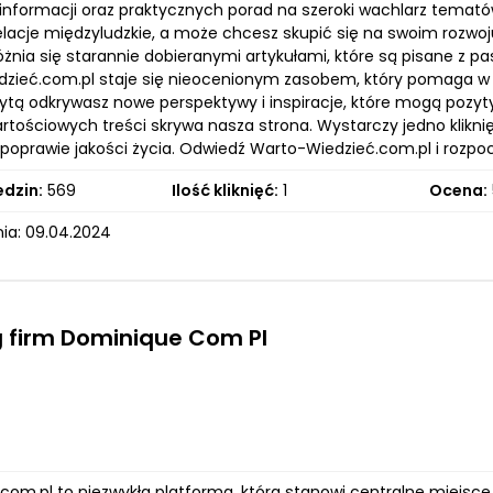
informacji oraz praktycznych porad na szeroki wachlarz tematów.
elacje międzyludzkie, a może chcesz skupić się na swoim rozwoju
żnia się starannie dobieranymi artykułami, które są pisane z pas
zieć.com.pl staje się nieocenionym zasobem, który pomaga w
zytą odkrywasz nowe perspektywy i inspiracje, które mogą pozyt
artościowych treści skrywa nasza strona. Wystarczy jedno klikni
 poprawie jakości życia. Odwiedź Warto-Wiedzieć.com.pl i rozpoczn
edzin:
569
Ilość kliknięć:
1
Ocena:
ia: 09.04.2024
 firm Dominique Com Pl
om.pl to niezwykła platforma, która stanowi centralne miejsce d