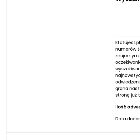
Ktotujest.p
numerów te
znajomym, 
oczekiwani
wyszukiwan
najnowszyc
odwiedzeni
grona naszy
stronę już 
Ilość odwi
Data dodan