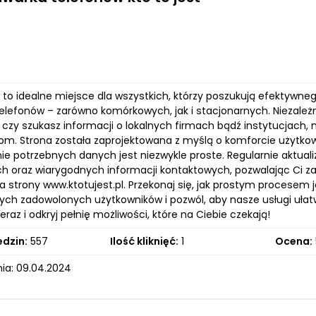
l to idealne miejsce dla wszystkich, którzy poszukują efektywne
lefonów – zarówno komórkowych, jak i stacjonarnych. Niezależ
czy szukasz informacji o lokalnych firmach bądź instytucjach,
om. Strona została zaprojektowana z myślą o komforcie użytkowni
ie potrzebnych danych jest niezwykle proste. Regularnie aktua
h oraz wiarygodnych informacji kontaktowych, pozwalając Ci za
a strony www.ktotujest.pl. Przekonaj się, jak prostym procesem
ch zadowolonych użytkowników i pozwól, aby nasze usługi ułatwi
teraz i odkryj pełnię możliwości, które na Ciebie czekają!
edzin:
557
Ilość kliknięć:
1
Ocena:
ia: 09.04.2024