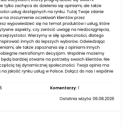
 tylko zachęca do dzielenia się opiniami, ale także
ści usług dostępnych na rynku. Tutaj Twoje zdanie
yw na zrozumienie oczekiwań klientów przez
esz wypowiedzieć się na temat produktów i usług, które
zytywne aspekty, czy zwrócić uwagę na niedociągnięcia,
przejrzystości. Wierzymy w siłę społeczności, dlatego
nspirować innych do lepszych wyborów. Odwiedzając
eniami, ale także zapoznania się z opiniami innych
zapobiegnie nietrafionym decyzjom. Wspólnie możemy
 będą bardziej otwarte na potrzeby swoich klientów. Nie
częścią tej dynamicznej społeczności. Twoja opinia ma
na jakość rynku usług w Polsce. Dołącz do nas i wspólnie
5
Komentarzy:
1
Ostatnia wizyta: 06.08.2026