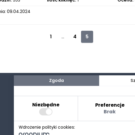
edzin:
553
Ilość kliknięć:
1
Ocena:
ia: 09.04.2024
1
4
5
...
Zgoda
S
Niezbędne
Preferencje
Brak
Wdrożenie polityki cookies: