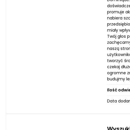
doświadczen
promuje ak
nabiera sz
przedsiębi
miały wpły
Twój głos p
zachęcamy 
naszą stron
użytkownik
tworzyć śro
czekaj dłu
ogromne zn
budujmy le
Ilość odwi
Data dodan
Wyszuki