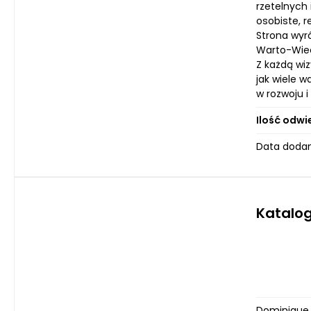
rzetelnych 
osobiste, r
Strona wyró
Warto-Wied
Z każdą wi
jak wiele w
w rozwoju i
Ilość odwi
Data dodan
Katalog
Dominique.c