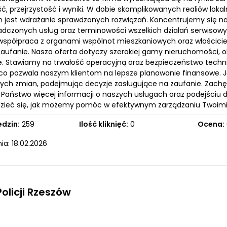
ć, przejrzystość i wyniki. W dobie skomplikowanych realiów lok
m jest wdrażanie sprawdzonych rozwiązań. Koncentrujemy się na 
iadczonych usług oraz terminowości wszelkich działań serwisow
a współpraca z organami wspólnot mieszkaniowych oraz właścici
 zaufanie. Nasza oferta dotyczy szerokiej gamy nieruchomości, o
. Stawiamy na trwałość operacyjną oraz bezpieczeństwo techn
co pozwala naszym klientom na lepsze planowanie finansowe. J
ych zmian, podejmując decyzje zasługujące na zaufanie. Zachę
e Państwo więcej informacji o naszych usługach oraz podejściu 
zieć się, jak możemy pomóc w efektywnym zarządzaniu Twoim
edzin:
259
Ilość kliknięć:
0
Ocena:
a: 18.02.2026
Policji Rzeszów