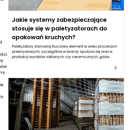
Jakie systemy zabezpieczające
stosuje się w paletyzatorach do
opakowań kruchych?
d
Paletyzatory stanowią kluczowy element w wielu procesach
przemysłowych, szczególnie w branży spożywczej oraz w
ści.
produkcji wyrobów szklanych czy ceramicznych, gdzie
by
opakowania kruche są powszechne. Główna funkcja
emów
paletyzatora polega na automatyzacji procesu pakowania
mi.
produktów w jednostkowe palety, co zwiększa wydajność
produkcji i poprawia organizację. Jednak w przypadku
opakowań kruchych, takich jak szkło czy delikatne produkty
ie
spożywcze, niezwykle istotne jest wdrożenie odpowiednich
systemów zabezpieczających, które minimalizują ryzyko
ch
uszkodzeń oraz zapewniają bezpieczeństwo operacji.