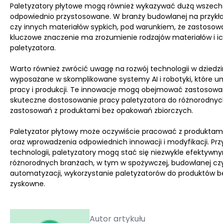
Paletyzatory płytowe mogą również wykazywać dużą wszechst
odpowiednio przystosowane. W branży budowlanej na przykła
czy innych materiałów sypkich, pod warunkiem, że zastosow
kluczowe znaczenie ma zrozumienie rodzajów materiałów i i
paletyzatora.
Warto również zwrócić uwagę na rozwój technologii w dziedz
wyposażane w skomplikowane systemy AI i robotyki, które u
pracy i produkcji. Te innowacje mogą obejmować zastosowa
skuteczne dostosowanie pracy paletyzatora do różnorodnych
zastosowań z produktami bez opakowań zbiorczych.
Paletyzator płytowy może oczywiście pracować z produktami
oraz wprowadzenia odpowiednich innowacji i modyfikacji. 
technologii, paletyzatory mogą stać się niezwykle efektywn
różnorodnych branżach, w tym w spożywczej, budowlanej czy 
automatyzacji, wykorzystanie paletyzatorów do produktów be
zyskowne.
Autor artykułu