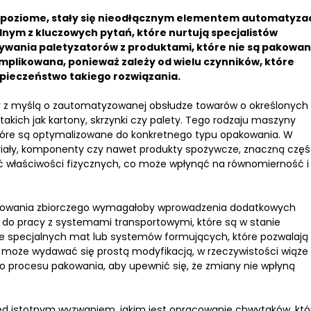
y poziome, stały się nieodłącznym elementem automatyzac
nym z kluczowych pytań, które nurtują specjalistów
używania paletyzatorów z produktami, które nie są pakowa
mplikowana, ponieważ zależy od wielu czynników, które
zpieczeństwo takiego rozwiązania.
ny z myślą o zautomatyzowanej obsłudze towarów o określonych
akich jak kartony, skrzynki czy palety. Tego rodzaju maszyny
tóre są optymalizowane do konkretnego typu opakowania. W
riały, komponenty czy nawet produkty spożywcze, znaczną czę
ść właściwości fizycznych, co może wpłynąć na równomierność i
akowania zbiorczego wymagałoby wprowadzenia dodatkowych
 do pracy z systemami transportowymi, które są w stanie
nie specjalnych mat lub systemów formujących, które pozwalają
 może wydawać się prostą modyfikacją, w rzeczywistości wiąże 
o procesu pakowania, aby upewnić się, że zmiany nie wpłyną
zed istotnym wyzwaniem, jakim jest opracowanie chwytaków, któ