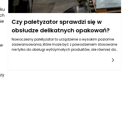
sku
ach
Czy paletyzator sprawdzi się w
ie
obsłudze delikatnych opakowań?
Nowoczesny paletyzator to urządzenie o wysokim poziomie
zaawansowania, które może być z powodzeniem stosowane
ów
nie tylko do obsługi wytrzymałych produktów, ale również do
delikatnych opakowań wymagających szczególnej
ostrożności. Mowa tu m.in. o szklanych butelkach, puszkach
aluminiowych, ceramicznych pojemnikach czy
opakowaniach spożywczych wykonanych z cienkiego
izy
plastiku. W takich przypadkach kluczowe znaczenie ma
zastosowanie technologii umożliwiających precyzyjne, a
zarazem łagodne przemieszczanie i układanie produktów.
Paletyzator, który został odpowiednio skonfigurowany pod
kątem wrażliwych materiałów, potrafi dopasować swoją
pracę do wymagań konkretnego rodzaju opakowania. W
efekcie automatyzacja nie tylko przyspiesza proces
pakowania, ale również zapewnia pełne bezpieczeństwo
transportowanych towarów. To sprawia, że nawet w
branżach o wysokim ryzyku uszkodzeń, paletyzator stanowi
realne wsparcie dla produkcji i logistyki.