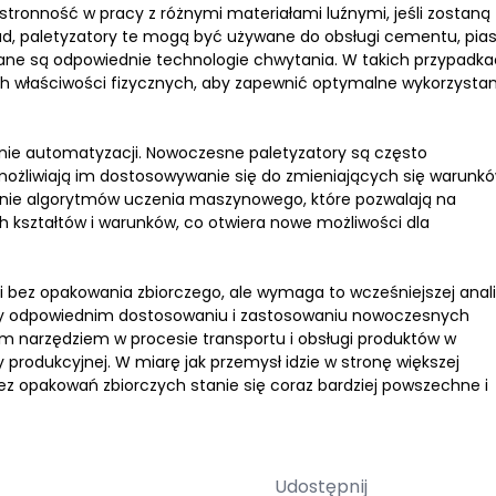
ronność w pracy z różnymi materiałami luźnymi, jeśli zostaną
d, paletyzatory te mogą być używane do obsługi cementu, pia
ane są odpowiednie technologie chwytania. W takich przypadk
ch właściwości fizycznych, aby zapewnić optymalne wykorzystan
inie automatyzacji. Nowoczesne paletyzatory są często
możliwiają im dostosowywanie się do zmieniających się warunk
nie algorytmów uczenia maszynowego, które pozwalają na
 kształtów i warunków, co otwiera nowe możliwości dla
 bez opakowania zbiorczego, ale wymaga to wcześniejszej anal
Przy odpowiednim dostosowaniu i zastosowaniu nowoczesnych
ym narzędziem w procesie transportu i obsługi produktów w
produkcyjnej. W miarę jak przemysł idzie w stronę większej
z opakowań zbiorczych stanie się coraz bardziej powszechne i
Udostępnij