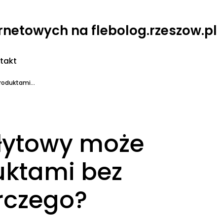
ernetowych na flebolog.rzeszow.pl
takt
oduktami...
płytowy może
uktami bez
rczego?