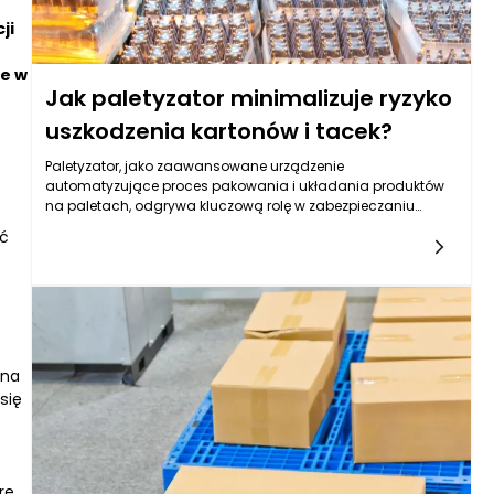
ji
ne w
Jak paletyzator minimalizuje ryzyko
uszkodzenia kartonów i tacek?
Paletyzator, jako zaawansowane urządzenie
automatyzujące proces pakowania i układania produktów
na paletach, odgrywa kluczową rolę w zabezpieczaniu
delikatnych kartonów oraz tacek przed uszkodzeniami. W
ść
tradycyjnych metodach pakowania, które opierają się na
ręcznym układaniu, pracownicy są narażeni na różnorodne
błędy, które mogą prowadzić do zgniecenia, uszkodzeń czy
zarysowań. Dzięki precyzyjnym mechanizmom i
nowoczesnej technologii, paletyzator eliminuje ryzyko
związane z ludzkim błędem, oferując stałą, wysoką jakość
pakowania.
 na
się
re