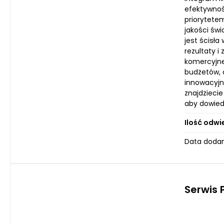
efektywnoś
priorytete
jakości św
jest ścisł
rezultaty i
komercyjne
budżetów, 
innowacyjn
znajdzieci
aby dowied
Ilość odwi
Data dodani
Serwis 