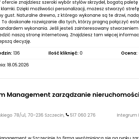
ofercie znajdziesz szeroki wybór stylów skrzydeł, bogatą paletę 
 klamki. Dzięki możliwości personalizacji, możesz stworzyć strefę
ny gust. Naturalne drewno, z którego wykonane są te drzwi, nad
. To doskonałe rozwiązanie dla tych, którzy pragną połączyć est
andardem wykonania. Jeśli jesteś zainteresowany stworzeniem
edzić naszą stronę internetową. Znajdziesz tam więcej informac
epszą decyzję.
edzin:
136
Ilość kliknięć:
0
Ocena:
a: 18.05.2026
um Management zarządzanie nieruchomości
kiego 78/u1, 70-236 Szczecin,
517 060 276
Integrum
anagement w Szczecinie to firma wyróżniająca się na rynku za