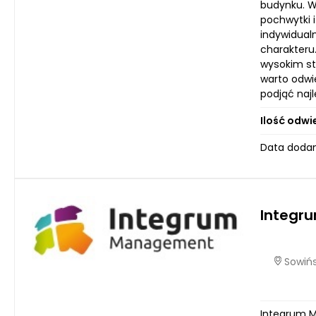
budynku. W 
pochwytki i
indywidual
charakteru
wysokim st
warto odwi
podjąć najl
Ilość odwi
Data dodani
Integr
Sowińs
Integrum M