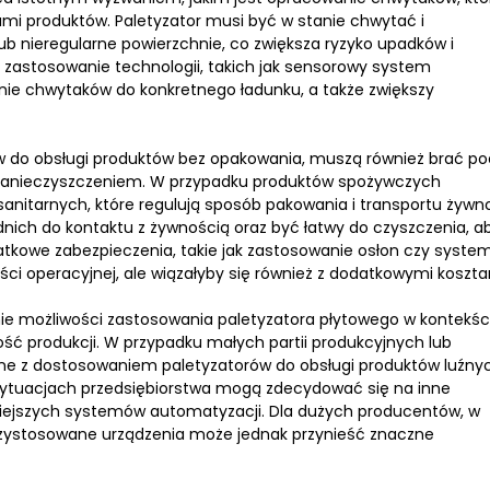
rami produktów. Paletyzator musi być w stanie chwytać i
lub nieregularne powierzchnie, co zwiększa ryzyko upadków i
zastosowanie technologii, takich jak sensorowy system
nie chwytaków do konkretnego ładunku, a także zwiększy
ów do obsługi produktów bez opakowania, muszą również brać po
anieczyszczeniem. W przypadku produktów spożywczych
sanitarnych, które regulują sposób pakowania i transportu żywno
ich do kontaktu z żywnością oraz być łatwy do czyszczenia, a
tkowe zabezpieczenia, takie jak zastosowanie osłon czy syst
i operacyjnej, ale wiązałyby się również z dodatkowymi koszta
ie możliwości zastosowania paletyzatora płytowego w kontekśc
ść produkcji. W przypadku małych partii produkcyjnych lub
ane z dostosowaniem paletyzatorów do obsługi produktów luźny
 sytuacjach przedsiębiorstwa mogą zdecydować się na inne
mniejszych systemów automatyzacji. Dla dużych producentów, w
rzystosowane urządzenia może jednak przynieść znaczne