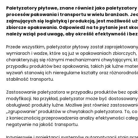
Paletyzatory płytowe, znane również jako paletyzator
procesów pakowania i transportu w wielu branżach. Jed
zajmujących się logistyką i produkcją, jest możliwość 
zbiorcze opakowania. Odpowiedź na to pytanie jest sko
należy wziąć pod uwagę, aby określić efektywność i be
Przede wszystkim, paletyzator płytowy został zaprojektowa
wymiarach i wadze, które są już w opakowaniach zbiorczych, t
charakteryzują się różnymi mechanizmami chwytającymi, k
przypadku produktów bez opakowania, takich jak luźne mate
wyzwań stanowią ich nieregularne kształty oraz różnorodno
stabilność transportu.
Zastosowanie paletyzatora w przypadku produktów bez op
modyfikacji. Na przykład, paletyzator może być dostosowany
obsługiwać produkty luźne. Możliwe jest również zastosowa
„zgrupowanie” produktów w chwytakach paletyzatora. To, co
z koniecznością przeprowadzenia analizy efektywności całeg
negatywnie na jakość transportu.
Inżynierowie i projektanci systemów automatyzacji stają pr