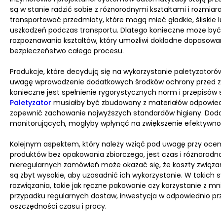
są w stanie radzić sobie z różnorodnymi kształtami i rozmia
transportować przedmioty, które mogą mieć gładkie, śliskie 
uszkodzeń podczas transportu. Dlatego konieczne może być 
rozpoznawania kształtów, który umożliwi dokładne dopasowa
bezpieczeństwo całego procesu.
Produkcje, które decydują się na wykorzystanie paletyzator
uwagę wprowadzenie dodatkowych środków ochrony przed z
konieczne jest spełnienie rygorystycznych norm i przepisów 
Paletyzator
musiałby być zbudowany z materiałów odpowiedn
zapewnić zachowanie najwyższych standardów higieny. Doda
monitorujących, mogłyby wpłynąć na zwiększenie efektywnośc
Kolejnym aspektem, który należy wziąć pod uwagę przy ocen
produktów bez opakowania zbiorczego, jest czas i różnorodno
nieregularnych zamówień może okazać się, że koszty związ
są zbyt wysokie, aby uzasadnić ich wykorzystanie. W takich
rozwiązania, takie jak ręczne pakowanie czy korzystanie z 
przypadku regularnych dostaw, inwestycja w odpowiednio p
oszczędności czasu i pracy.