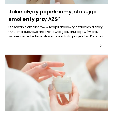
Jakie błędy popełniamy, stosując
emolienty przy AZS?
Stosowanie emolientów w terapii atopowego zapalenia skóry
(AZS) ma kluczowe znaczenie w łagodzeniu objawów oraz
wspieraniu natychmiastowego komfortu pacjentów. Pomimo
ich potencjalnych korzyści, wiele osób popełnia błędy, które
mogą prowadzić do pogorszenia stanu skóry. Często zdarza
się, że pacjenci nie stosują emolientów zgodnie z zaleceniami
lekarzy, co może podważać ich skuteczność. Warto zatem
zwrócić uwagę na właściwą technikę aplikacji oraz dobór
preparatów, by maksymalizować korzyści związane z ich
stosowaniem.