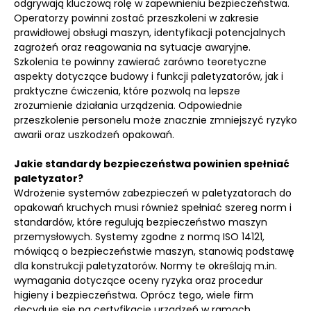
odgrywają kluczową rolę w zapewnieniu bezpieczeństwa.
Operatorzy powinni zostać przeszkoleni w zakresie
prawidłowej obsługi maszyn, identyfikacji potencjalnych
zagrożeń oraz reagowania na sytuacje awaryjne.
Szkolenia te powinny zawierać zarówno teoretyczne
aspekty dotyczące budowy i funkcji paletyzatorów, jak i
praktyczne ćwiczenia, które pozwolą na lepsze
zrozumienie działania urządzenia. Odpowiednie
przeszkolenie personelu może znacznie zmniejszyć ryzyko
awarii oraz uszkodzeń opakowań.
Jakie standardy bezpieczeństwa powinien spełniać
paletyzator?
Wdrożenie systemów zabezpieczeń w paletyzatorach do
opakowań kruchych musi również spełniać szereg norm i
standardów, które regulują bezpieczeństwo maszyn
przemysłowych. Systemy zgodne z normą ISO 14121,
mówiącą o bezpieczeństwie maszyn, stanowią podstawę
dla konstrukcji paletyzatorów. Normy te określają m.in.
wymagania dotyczące oceny ryzyka oraz procedur
higieny i bezpieczeństwa. Oprócz tego, wiele firm
decyduje się na certyfikację urządzeń w ramach