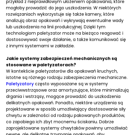
przykład z nieprawidłowym ułożeniem opakowania, które
mogłoby prowadzić do jego uszkodzenia. W niektórych
rozwiązaniach wykorzystuje się także kamery, które
analizują obraz opakowań i wykrywają ewentualne wady
lub uszkodzenia na linii produkcyjnej. Dzięki tym
technologiom paletyzator może na bieżąco reagować i
dostosowywać swoje działanie, a także komunikować się
z innymi systemami w zakładzie.
Jakie systemy zabezpieczeń mechanicznych są
stosowane w paletyzatorach?
W kontekście paletyzatorów dla opakowań kruchych,
istotne są różnego rodzaju zabezpieczenia mechaniczne.
Paletyzatory
często wyposażane są w systemy
przeciwwstrząsowe oraz amortyzujące, które minimalizują
drgania i wstrząsy, mogące prowadzić do uszkodzenia
delikatnych opakowań. Ponadto, niektóre urządzenia są
projektowane w sposób umożliwiający dostosowanie siły
chwytu w zależności od rodzaju pakowanych produktów,
co zapobiega ich zbyt mocnemu ściskaniu. Dobrze
zaprojektowane systemy chwytaków powinny umożliwiać
pewne, ale delikatne trzymanie opakowań, aby