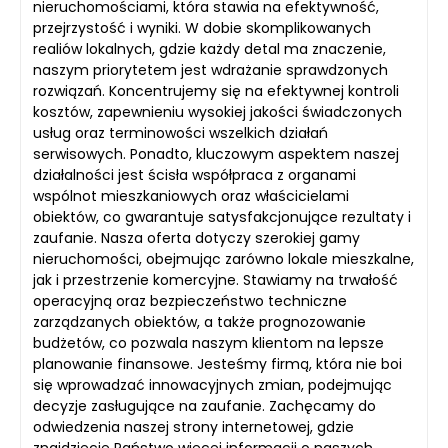
nieruchomościami, która stawia na efektywność,
przejrzystość i wyniki. W dobie skomplikowanych
realiów lokalnych, gdzie każdy detal ma znaczenie,
naszym priorytetem jest wdrażanie sprawdzonych
rozwiązań. Koncentrujemy się na efektywnej kontroli
kosztów, zapewnieniu wysokiej jakości świadczonych
usług oraz terminowości wszelkich działań
serwisowych. Ponadto, kluczowym aspektem naszej
działalności jest ścisła współpraca z organami
wspólnot mieszkaniowych oraz właścicielami
obiektów, co gwarantuje satysfakcjonujące rezultaty i
zaufanie. Nasza oferta dotyczy szerokiej gamy
nieruchomości, obejmując zarówno lokale mieszkalne,
jak i przestrzenie komercyjne. Stawiamy na trwałość
operacyjną oraz bezpieczeństwo techniczne
zarządzanych obiektów, a także prognozowanie
budżetów, co pozwala naszym klientom na lepsze
planowanie finansowe. Jesteśmy firmą, która nie boi
się wprowadzać innowacyjnych zmian, podejmując
decyzje zasługujące na zaufanie. Zachęcamy do
odwiedzenia naszej strony internetowej, gdzie
znajdziecie Państwo więcej informacji o naszych