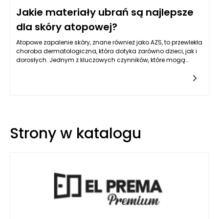
Jakie materiały ubrań są najlepsze
dla skóry atopowej?
Atopowe zapalenie skóry, znane również jako AZS, to przewlekła
choroba dermatologiczna, która dotyka zarówno dzieci, jak i
dorosłych. Jednym z kluczowych czynników, które mogą
wpływać na komfort osób cierpiących na tę dolegliwość, jest
wybór odpowiednich materiałów odzieżowych. Skóra
atopowa jest wrażliwa i podatna na podrażnienia, dlatego
poszukiwanie tkanin, które nie tylko nie będą jej szkodzić, ale
także wspomogą regenerację, staje się priorytetem. Odkryjmy
zatem, jakie materiały są najodpowiedniejsze dla tych, którzy
zmagają się z atopowym zapaleniem skóry.
Strony w katalogu