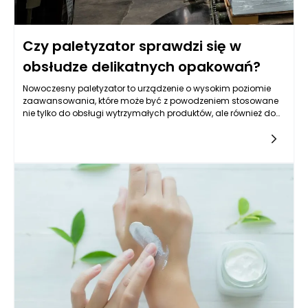
Czy paletyzator sprawdzi się w
obsłudze delikatnych opakowań?
Nowoczesny paletyzator to urządzenie o wysokim poziomie
zaawansowania, które może być z powodzeniem stosowane
nie tylko do obsługi wytrzymałych produktów, ale również do
delikatnych opakowań wymagających szczególnej
ostrożności. Mowa tu m.in. o szklanych butelkach, puszkach
aluminiowych, ceramicznych pojemnikach czy
opakowaniach spożywczych wykonanych z cienkiego
plastiku. W takich przypadkach kluczowe znaczenie ma
zastosowanie technologii umożliwiających precyzyjne, a
zarazem łagodne przemieszczanie i układanie produktów.
Paletyzator, który został odpowiednio skonfigurowany pod
kątem wrażliwych materiałów, potrafi dopasować swoją
pracę do wymagań konkretnego rodzaju opakowania. W
efekcie automatyzacja nie tylko przyspiesza proces
pakowania, ale również zapewnia pełne bezpieczeństwo
transportowanych towarów. To sprawia, że nawet w branżach
o wysokim ryzyku uszkodzeń, paletyzator stanowi realne
wsparcie dla produkcji i logistyki.