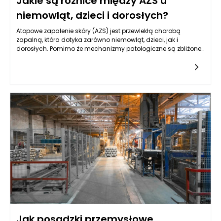
Jakie są różnice między AZS u
niemowląt, dzieci i dorosłych?
Atopowe zapalenie skóry (AZS) jest przewlekłą chorobą
zapalną, która dotyka zarówno niemowląt, dzieci, jak i
dorosłych. Pomimo że mechanizmy patologiczne są zbliżone
we wszystkich grupach wiekowych, objawy kliniczne, czynniki
wyzwalające oraz podejście do leczenia różnią się w
zależności od wieku pacjenta. W przypadku niemowląt
atopowe zapalenie skóry najczęściej objawia się w postaci
wysypki, która zwykle lokalizuje się na twarzy, skórze głowy, a
także na zgięciach kończyn. W tej grupie wiekowej skóra jest
cienka i delikatna, co sprzyja łatwemu podrażnieniu. Skórze
niemowląt brakuje również naturalnych lipidów, co prowadzi
do suchości i większej wrażliwości na czynniki zewnętrzne,
takie jak zmiany temperatury czy detergenty. W odróżnieniu
od dzieci starszych i dorosłych, u niemowląt atopowe
zapalenie skóry jest często związane z innymi schorzeniami
atopowymi, takimi jak astma czy alergie pokarmowe.
Jak posadzki przemysłowe