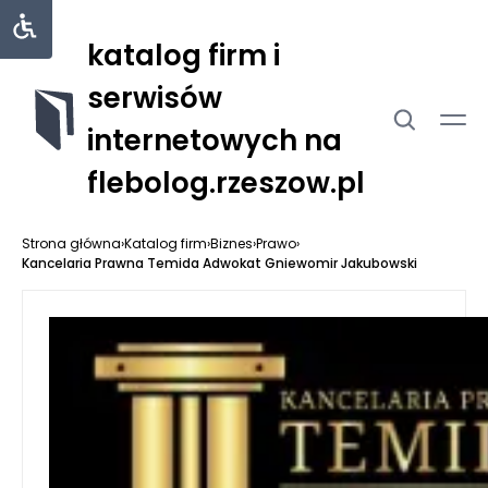
katalog firm i
serwisów
internetowych na
flebolog.rzeszow.pl
Strona główna
›
Katalog firm
›
Biznes
›
Prawo
›
Kancelaria Prawna Temida Adwokat Gniewomir Jakubowski