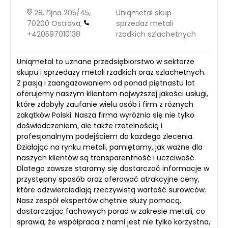
28. října 205/45,
Uniqmetal skup
70200 Ostrava,
sprzedaż metali
+420597010138
rzadkich szlachetnych
Uniqmetal to uznane przedsiębiorstwo w sektorze
skupu i sprzedaży metali rzadkich oraz szlachetnych.
Z pasją i zaangażowaniem od ponad piętnastu lat
oferujemy naszym klientom najwyższej jakości usługi,
które zdobyły zaufanie wielu osób i firm z różnych
zakątków Polski. Nasza firma wyróżnia się nie tylko
doświadczeniem, ale także rzetelnością i
profesjonalnym podejściem do każdego zlecenia.
Działając na rynku metali, pamiętamy, jak ważne dla
naszych klientów są transparentność i uczciwość.
Dlatego zawsze staramy się dostarczać informacje w
przystępny sposób oraz oferować atrakcyjne ceny,
które odzwierciedlają rzeczywistą wartość surowców.
Nasz zespół ekspertów chętnie służy pomocą,
dostarczając fachowych porad w zakresie metali, co
sprawia, że współpraca z nami jest nie tylko korzystna,