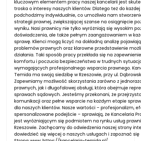
kluczowym elementem pracy naszej kancelarii jest skut
troska o interesy naszych klientów. Dlatego też do każde
podchodzimy indywidualnie, co umożliwia nam stworzeni
strategii prawnej, zwiększającej szanse na osiągnięcie 
wyniku. Nasi prawnicy nie tylko wyróżniają się wysokim p
doświadczenia, ale także pełnym zaangażowaniem w ka
sprawę. Klienci mogą liczyć na dokładną analizę pojawiaj
problemów prawnych oraz klarowne przedstawienie możl
działania. Taki sposób pracy przekłada się na zapewnieni
komfortu i poczucia bezpieczeństwa w trudnych sytuacj
wymagających profesjonalnego wsparcia prawnego. Kanc
Temida ma swoją siedzibę w Rzeszowie, przy ul. Dąbrowsk
Zapewniamy możliwość skorzystania zarówno z jednora
prawnych, jak i długofalowej obsługi, która obejmuje repr
sprawach sądowych. Jesteśmy przekonani, że przejrzyst
komunikacji oraz pełne wsparcie na każdym etapie spraw
dla naszych klientów. Nasze wartości – profesjonalizm, e
spersonalizowane podejście – sprawiają, że Kancelaria 
jest wyróżniającym się podmiotem na rynku usług prawn
Rzeszowie. Zachęcamy do odwiedzenia naszej strony inte
dowiedzieć się więcej o naszych usługach i zapoznać się 
Strona www:
https://kancelaria-temida.pl/