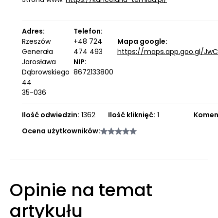
Adres:
Telefon:
Rzeszów
+48 724
Mapa google:
Generała
474 493
https://maps.app.goo.gl/Jw
Jarosława
NIP:
Dąbrowskiego
8672133800
44
35-036
Ilość odwiedzin:
1362
Ilość kliknięć:
1
Komen
Ocena użytkowników:
Opinie na temat
artykułu