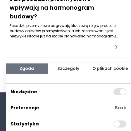
wpływają na harmonogram
budowy?
Posadzki przemysłowe odgrywają kluczową rolę w procesie
budowy obiektów przemysłowych, a ich zastosowanie jest
niezwykle istotne już na etapie planowania harmonogramu
budowy. Ich fizyczne właściwości, technologia wykonania
oraz wymagania dotyczące przygotowania terenu mają
bezpośredni wpływ na tempo i sposób realizacji prac
budowlanych. Dlatego zarządzający projektem muszą
świadomie uwzględniać posadzki przemysłowe w
harmonogramie, by uniknąć opóźnień i dodatkowych
Zgoda
Szczegóły
O plikach cookie
kosztów.
Niezbędne
Preferencje
Brak
O nas
Kontakt
Statystyka
Polityka prywatności