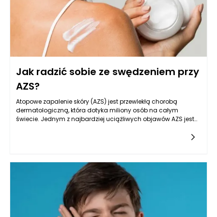
Jak radzić sobie ze swędzeniem przy
AZS?
Atopowe zapalenie skóry (AZS) jest przewlekłą chorobą
dermatologiczną, która dotyka miliony osób na całym
świecie. Jednym z najbardziej uciążliwych objawów AZS jest
swędzenie, które często prowadzi do intensywnego drapania,
uszkodzenia skóry, a nawet infekcji. Aby skutecznie radzić
sobie ze swędzeniem, konieczne jest zrozumienie
mechanizmów stojących za tym objawem oraz wdrażanie
odpowiednich strategii łagodzących. Istnieje wiele metod,
które mogą pomóc w kontrolowaniu dyskomfortu związanego
ze swędzeniem, a kluczem jest indywidualne podejście i
staranne monitorowanie objawów.