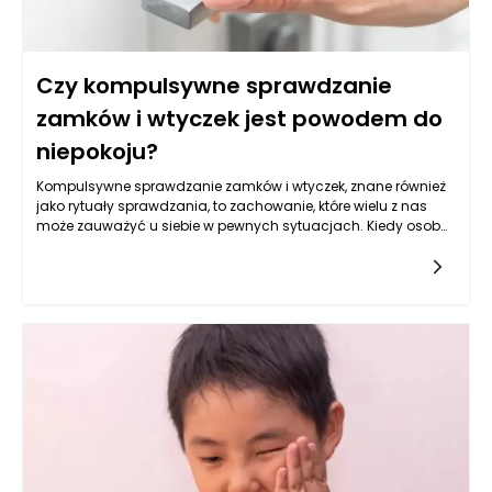
Czy kompulsywne sprawdzanie
zamków i wtyczek jest powodem do
niepokoju?
Kompulsywne sprawdzanie zamków i wtyczek, znane również
jako rytuały sprawdzania, to zachowanie, które wielu z nas
może zauważyć u siebie w pewnych sytuacjach. Kiedy osoba
odczuwa przymus, by wielokrotnie kontrolować, czy drzwi są
zamknięte, a urządzenia elektryczne są wyłączone, często jest
to źródło niepokoju zarówno dla niej samej, jak i jej bliskich. To
zjawisko może stać się równie uciążliwe co niekomfortowe, a
pytanie, czy warto się nim martwić, staje się niezwykle
istotne. Istnieją bowiem różne poziomy intensywności tego
typu zachowań, które mogą być związane z zaburzeniami
obsesyjno-kompulsyjnymi (OCD) lub innymi formami lęku.
Kluczowe jest, aby zrozumieć, kiedy te zachowania
przekraczają granice zdrowego funkcjonowania, a ich skala
zaczyna wpływać na codzienne życie.