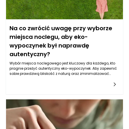
Na co zwrócić uwagę przy wyborze
miejsca noclegu, aby eko-
wypoczynek był naprawdę
autentyczny?
Wybór miejsca noclegowego jest kluczowy dla każdego, kto
pragnie przeżyć autentyczny eko-wypoczynek. Aby zapewnić
sobie prawdziwą bliskość z naturą oraz zminimalizować
ekologiczny ślad, warto rozważyć kilka istotnych kwestii. Po
pierwsze, lokalizacja obiektu noclegowego powinna być
zgodna z ideą ochrony środowiska. Najlepiej, gdy znajduje się
w regionach o dziewiczej przyrodzie, blisko parków
narodowych, rezerwatów przyrody lub terenów wiejskich.
Ważne, aby miejsce to było dobrze skomunikowane z
lokalnymi atrakcjami ekologicznymi, jak ścieżki rowerowe czy
szlaki turystyczne, co pozwoli na aktywne spędzanie czasu w
zgodzie z naturą. Idealnie, gdy nocleg umożliwia korzystanie z
lokalnych zasobów, takich jak świeże produkty spożywcze od