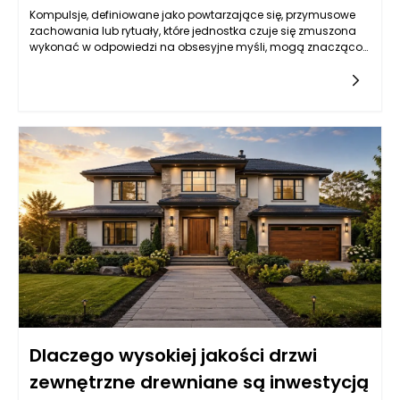
Kompulsje, definiowane jako powtarzające się, przymusowe
zachowania lub rytuały, które jednostka czuje się zmuszona
wykonać w odpowiedzi na obsesyjne myśli, mogą znacząco
wpływać na życie codzienne. Osoby z zaburzeniem
obsesyjno-kompulsyjnym (OCD) często doświadczają
poważnych trudności w funkcjonowaniu, co odbija się na ich
relacjach, pracy, a także na zdrowiu psychicznym. W takim
kontekście pomoc ze strony psychoterapeuty czy psychiatry
staje się nieoceniona, ponieważ skutki kompulsji mogą być
naprawdę przytłaczające.
Dlaczego wysokiej jakości drzwi
zewnętrzne drewniane są inwestycją