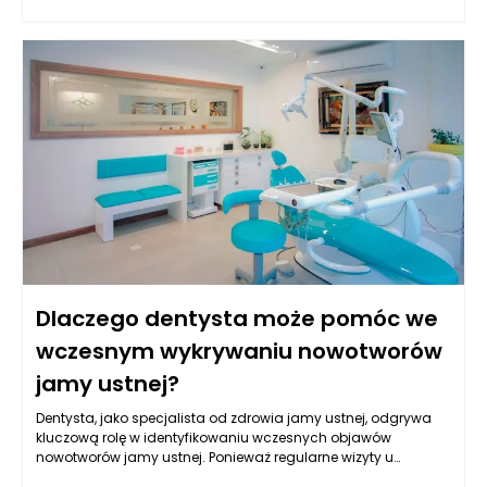
zarządzający nieruchomościami nie czekają na wystąpienie
problemu, lecz starają się go przewidzieć i działać w sposób
przemyślany. Przykładem proaktywnego zarządzania
nieruchomością może być regularne przeprowadzanie
inspekcji budynków, co pozwala na wczesne wykrycie
niesprawności systemów grzewczych, wodnych czy
elektrycznych. Dzięki takiemu podejściu można uniknąć
kosztownych napraw oraz dodatkowych niedogodności dla
najemców oraz właścicieli.
Dlaczego dentysta może pomóc we
wczesnym wykrywaniu nowotworów
jamy ustnej?
Dentysta, jako specjalista od zdrowia jamy ustnej, odgrywa
kluczową rolę w identyfikowaniu wczesnych objawów
nowotworów jamy ustnej. Ponieważ regularne wizyty u
dentysty są zwykle standardem w profilaktyce zdrowotnej,