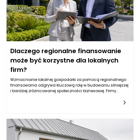
zębów niezależnie od wieku pacjenta.
Dlaczego regionalne finansowanie
może być korzystne dla lokalnych
firm?
Wzmacnianie lokalnej gospodarki za pomocą regionalnego
finansowania odgrywa kluczową rolę w budowaniu silniejszej
i bardziej zróżnicowanej społeczności biznesowej. Firmy
działające w sąsiedztwie często borykają się z różnymi
wyzwaniami, takimi jak dostęp do kapitału, konkurencja z
dużymi korporacjami oraz zmieniające się potrzeby klientów.
Regionalne finansowanie dostarcza nie tylko środków, ale
także zasobów, które mogą być kluczowe dla przetrwania i
rozwoju lokalnych przedsiębiorstw. Ostatecznie, decyzja o
wyborze lokalnego źródła finansowania może mieć
bezpośredni wpływ na ich długoterminowy sukces i