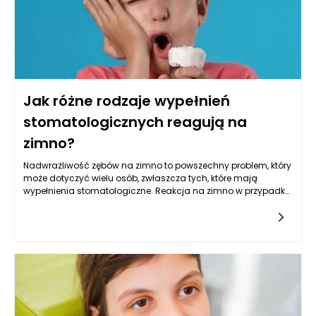
Jak różne rodzaje wypełnień
stomatologicznych reagują na
zimno?
Nadwrażliwość zębów na zimno to powszechny problem, który
może dotyczyć wielu osób, zwłaszcza tych, które mają
wypełnienia stomatologiczne. Reakcja na zimno w przypadku
wypełnień może różnić się w zależności od materiału, z jakiego
wykonane są wypełnienia, a także od indywidualnej
wrażliwości pacjenta. Wiele czynników może wpływać na to,
jak dany materiał reaguje na niską temperaturę, w tym jego
struktura, sposób przylegania do zęba oraz ogólny stan
zdrowia jamy ustnej.