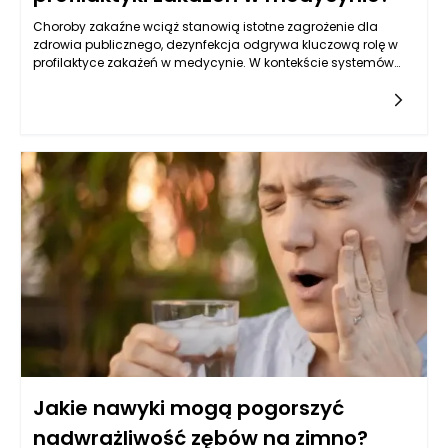
Choroby zakaźne wciąż stanowią istotne zagrożenie dla
zdrowia publicznego, dezynfekcja odgrywa kluczową rolę w
profilaktyce zakażeń w medycynie. W kontekście systemów
opieki zdrowotnej, gdzie populacje pacjentów często są
wrażliwe na infekcje, utrzymanie wysokich standardów
higieny jest niezbędne do ochrony ich zdrowia i życia. Płyny do
dezynfekcji urządzeń stanowią jeden z podstawowych
elementów tego systemu, opierając profilaktykę na
naukowych podstawach i najlepszych praktykach.
Jakie nawyki mogą pogorszyć
nadwrażliwość zębów na zimno?