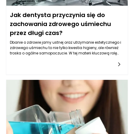
Jak dentysta przyczynia się do
zachowania zdrowego uśmiechu
przez długi czas?
Dbanie o zdrowie jamy ustnej oraz utrzymanie estetycznego i
zdrowego uśmiechu to nie tylko kwestia higieny, ale również
troska o ogólne samopoczucie. W tej materii kluczową rolę
odgrywa dentysta, który dzięki swojej wiedzy, umiejętnościom i
doświadczeniu jest w stanie zdziałać wiele dobrego dla
naszych zębów. Jego działania nie ograniczają się tylko do
diagnozowania i leczenia problemów stomatologicznych, ale
również obejmują profilaktykę, edukację pacjentów na temat
higieny jamy ustnej oraz wdrażanie nowoczesnych technik i
technologii, które sprzyjają trwałemu zachowaniu zdrowego
uśmiechu.