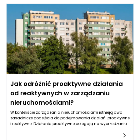
zgryzu. Dodatkowo, ich tkanki kostne są bardziej elastyczne,
co sprzyja szybszemu przystosowywaniu się zębów do
nowego ułożenia. W związku z tym ortodoncja produkty
stosowane u dzieci są często inne niż te, które wykorzystuje się
w terapii dorosłych pacjentów. Dzieci często noszą aparaty,
które są zaprojektowane w sposób, który pozwala na łatwiejsze
dostosowanie ich do zmieniającego się ukształtowania ciała
oraz zębów.
Jak odróżnić proaktywne działania
od reaktywnych w zarządzaniu
nieruchomościami?
W kontekście zarządzania nieruchomościami istnieją dwa
zasadnicze podejścia do podejmowania działań: proaktywne
i reaktywne. Działania proaktywne polegają na wyprzedzaniu
problemów i podejmowaniu inicjatyw, które zminimalizują
ryzyko powstania trudności w przyszłości. To oznacza, że