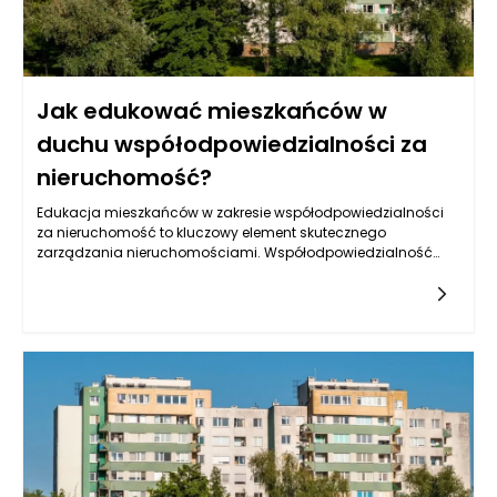
Jak edukować mieszkańców w
duchu współodpowiedzialności za
nieruchomość?
Edukacja mieszkańców w zakresie współodpowiedzialności
za nieruchomość to kluczowy element skutecznego
zarządzania nieruchomościami. Współodpowiedzialność
oznacza, że każdy członek społeczności jest zaangażowany
w dbałość o wspólne zasoby oraz ich prawidłowe
użytkowanie. Aby to osiągnąć, konieczne jest wprowadzenie
efektywnych programów edukacyjnych, które pomogą
mieszkańcom zrozumieć, jakie korzyści płyną z
odpowiedzialnego zarządzania wspólną przestrzenią. To z
kolei przekłada się na lepszą jakość życia w danej
nieruchomości, zwiększa wartość inwestycji oraz sprawia, że
przestrzeń staje się bardziej przyjazna i estetyczna.