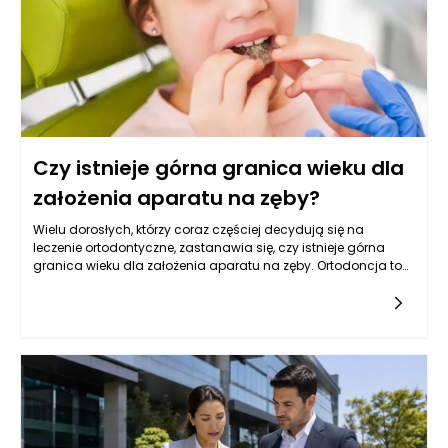
Czy istnieje górna granica wieku dla
założenia aparatu na zęby?
Wielu dorosłych, którzy coraz częściej decydują się na
leczenie ortodontyczne, zastanawia się, czy istnieje górna
granica wieku dla założenia aparatu na zęby. Ortodoncja to
dziedzina stomatologii, która nie ogranicza się wyłącznie do
dzieci i młodzieży. Praktyka pokazuje, że dorośli pacjenci
również mogą korzystać z różnorodnych metod leczenia, które
są dostosowane do ich indywidualnych potrzeb. W
rzeczywistości wiele osób decyduje się na leczenie
ortodontyczne w późniejszym wieku, przez co pojęcie "granic
wieku" staje się coraz bardziej elastyczne. Zmiany w strukturze
szczęki, jak również rozwój kości, stają się kluczowymi
kwestiami, które wpływają na efektywność leczenia, lecz
lekarze ortodonci potrafią przywrócić prawidłowe ułożenie