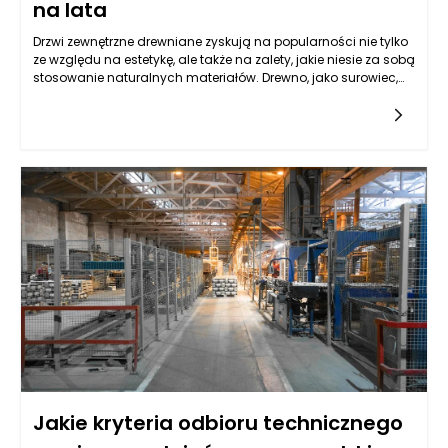
na lata
Drzwi zewnętrzne drewniane zyskują na popularności nie tylko
ze względu na estetykę, ale także na zalety, jakie niesie za sobą
stosowanie naturalnych materiałów. Drewno, jako surowiec,
jest materiałem odnawialnym, co czyni go bardziej
przyjaznym dla środowiska. Coraz większa świadomość
ekologiczna społeczeństwa sprawia, że klienci preferują
produkty, które są nie tylko estetycznie dopasowane do ich
domu, ale także wpisują się w filozofię zrównoważonego
rozwoju. Wysokiej jakości drewniane drzwi zewnętrzne,
produkowane przez doświadczonych producentów,
prezentują doskonałą równowagę między tradycją a
nowoczesnością, łącząc w sobie klasyczny urok drewna z
najnowszymi standardami jakości.
Jakie kryteria odbioru technicznego