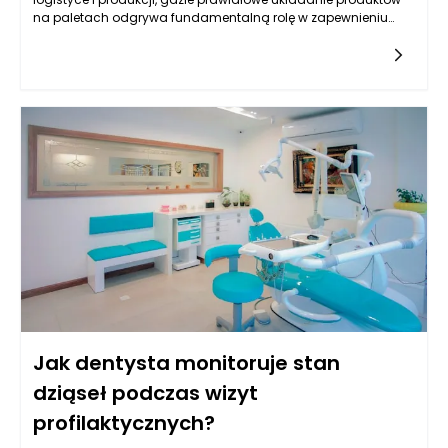
na paletach odgrywa fundamentalną rolę w zapewnieniu
efektywności transportu i składowania. W kontekście
paletyzacji delikatność procesu odnosi się do sposobu, w jaki
produkty są przetwarzane i układane przez maszyny
paletyzujące, zwane paletyzatorami. Istnieje wiele opcji
konfiguracji, które mogą znacząco wpływać na tę
delikatność, a ich odpowiedni dobór jest kluczowy w celu
zminimalizowania uszkodzeń produktów, zapewnienia ich
stabilności oraz zwiększenia ogólnej efektywności operacji.
Jak dentysta monitoruje stan
dziąseł podczas wizyt
profilaktycznych?