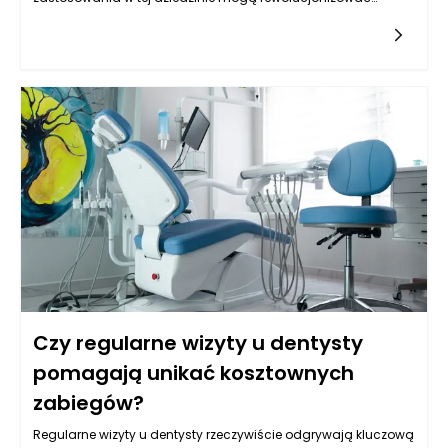
sposób, w jaki zarządzane są budynki. Proaktywne
zarządzanie nieruchomościami polega na przewidywaniu i
zapobieganiu problemom, zanim one się pojawią. W tym
kontekście AI posiada zdolność analizy ogromnych zbiorów
danych, co pozwala na identyfikację potencjalnych awarii i
potrzeb modernizacji. Dzięki zaawansowanym algorytmom
uczenia maszynowego, systemy zarządzania
nieruchomościami zyskują możliwość przewidywania, w jaki
sposób i kiedy mogą wystąpić różne problemy, co znacząco
podnosi efektywność działania zarządzających budynkami.
Czy regularne wizyty u dentysty
pomagają unikać kosztownych
zabiegów?
Regularne wizyty u dentysty rzeczywiście odgrywają kluczową