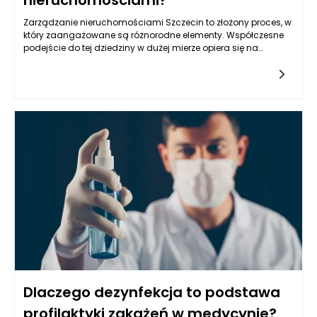
nieruchomościami?
Zarządzanie nieruchomościami Szczecin to złożony proces, w
który zaangażowane są różnorodne elementy. Współczesne
podejście do tej dziedziny w dużej mierze opiera się na
umiejętności przewidywania problemów zanim one
wystąpią. Kluczowym aspektem tego procesu jest proaktywne
podejście, które pozwala nie tylko zminimalizować ryzyko, ale
także zoptymalizować działania związane z
długoterminowym zarządzaniem nieruchomościami. Każdy
zarządca, który ma na celu skuteczne prowadzenie swojej
działalności, uświadamia sobie znaczenie prognozowania.
Poprzez analizę wcześniejszych danych, trendów rynkowych i
zachowań najemców, zarządzanie nieruchomościami staje
się bardziej zorganizowane i efektywne.
Dlaczego dezynfekcja to podstawa
profilaktyki zakażeń w medycynie?