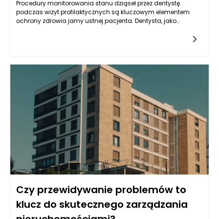
Procedury monitorowania stanu dziąseł przez dentystę
podczas wizyt profilaktycznych są kluczowym elementem
ochrony zdrowia jamy ustnej pacjenta. Dentysta, jako
specjalista w dziedzinie zdrowia jamy ustnej, posiada wiedzę i
umiejętności niezbędne do ocenienia kondycji dziąseł, co
pozwala na wczesne wykrycie problemów oraz ich skuteczne
leczenie. Podczas takiej wizyty dentysta przeprowadza szereg
czynności, które mają na celu dokładną ocenę stanu zdrowia
dziąseł, a także całej jamy ustnej.
Czy przewidywanie problemów to
klucz do skutecznego zarządzania