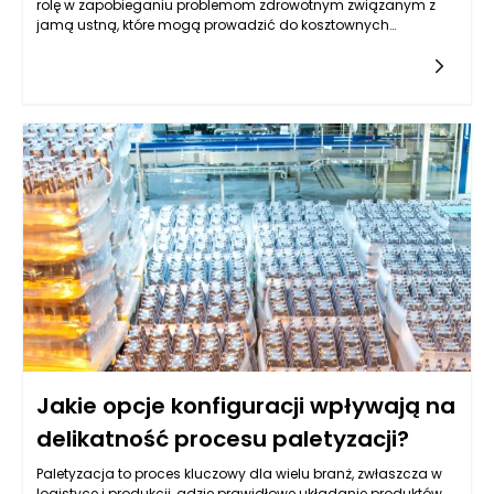
rolę w zapobieganiu problemom zdrowotnym związanym z
jamą ustną, które mogą prowadzić do kosztownych
zabiegów. Warto podkreślić, że wiele poważnych schorzeń
stomatologicznych, takich jak próchnica, choroby dziąseł czy
infekcje, można z łatwością zidentyfikować na wczesnym
etapie przez doświadczonego dentystę. Takie wczesne
wykrywanie daje możliwość podjęcia działań
zapobiegawczych, które mogą znacząco ograniczyć
potrzebę bardziej inwazyjnych i kosztownych zabiegów.
Dentysta podczas regularnych wizyt jest w stanie ocenić stan
uzębienia pacjenta, a także dostarczyć wskazówek
dotyczących higieny jamy ustnej i stylu życia, które sprzyjają
zdrowiu zębów. Odpowiednie nawyki dotyczące higieny, takie
jak systematyczne szczotkowanie i nitkowanie zębów, a także
unikanie szkodliwych pokarmów i napojów, mogą znacząco
przyczynić się do dłuższego zachowania zdrowia zębów.
Jakie opcje konfiguracji wpływają na
delikatność procesu paletyzacji?
Paletyzacja to proces kluczowy dla wielu branż, zwłaszcza w
logistyce i produkcji, gdzie prawidłowe układanie produktów