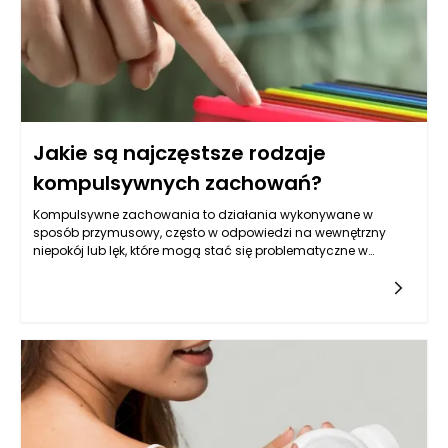
rolników czy rzemieślników.
Jakie są najczęstsze rodzaje
kompulsywnych zachowań?
Kompulsywne zachowania to działania wykonywane w
sposób przymusowy, często w odpowiedzi na wewnętrzny
niepokój lub lęk, które mogą stać się problematyczne w
codziennym życiu. Najczęściej spotykanym rodzajem
kompulsywnych zachowań są obsesyjne myśli, które
prowadzą jednostkę do podejmowania powtarzalnych
działań, mających na celu złagodzenie lęku. Do
najczęstszych z nich można zaliczyć kompulsje związane z
czystością, porządkiem, kontrolą, a także związane z liczeniem
czy powtarzaniem czynności. Tego rodzaju zachowania są
często obserwowane u osób cierpiących na zaburzenia
obsesyjno-kompulsywne, znane także jako OCD.