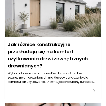
stabilność.
Jak różnice konstrukcyjne
przekładają się na komfort
użytkowania drzwi zewnętrznych
drewnianych?
Wybór odpowiednich materiałów do produkcji drzwi
zewnętrznych drewnianych ma kluczowe znaczenie dla
komfortu ich użytkowania. Drewno, jako naturalny surowiec,
charakteryzuje się doskonałymi właściwościami izolacyjnymi,
co przekłada się na oszczędności w ogrzewaniu domu i
komfort cieplny. W porównaniu do innych materiałów, takich
jak metal czy tworzywa sztuczne, drewniane drzwi oferują
znacznie lepszą wentylację oraz zdolność do pochłaniania