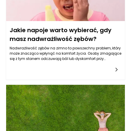
Jakie napoje warto wybierać, gdy
masz nadwrażliwość zębów?
Nadwrażliwość zębów na zimno to powszechny problem, który
może znacząco wpłynąć na komfort życia. Osoby zmagające
się z tym stanem odczuwają ból lub dyskomfort przy
spożywaniu zimnych napojów czy pokarmów. Dlatego tak
istotne jest, aby dokonywać świadomych wyborów
dotyczących napojów, które mogą złagodzić objawy
nadwrażliwości, a nie je nasilać. Warto zwrócić uwagę na
kilka kryteriów, które mogą pomóc w wyborze odpowiednich
napojów.