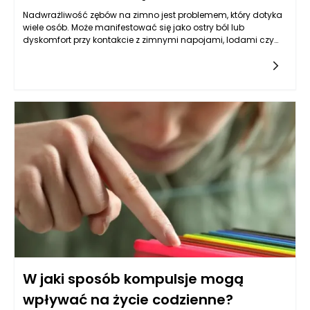
Nadwrażliwość zębów na zimno jest problemem, który dotyka
wiele osób. Może manifestować się jako ostry ból lub
dyskomfort przy kontakcie z zimnymi napojami, lodami czy
nawet zimnym powietrzem. Istnieje wiele czynników, które
mogą przyczyniać się do rozwoju nadwrażliwości zębów, a
niektóre codzienne nawyki mogą ją znacznie pogorszyć. Na
przykład, zbyt intensywne szczotkowanie zębów, zwłaszcza
twardą szczoteczką, może prowadzić do uszkodzenia szkliwa
i odsłonięcia zębiny, co z kolei zwiększa ryzyko nadwrażliwości
zębów na zimno. Odsłonięta zębina ma wiele mikroskopijnych
kanalików, które prowadzą do nerwów zębowych, a w
kontakcie z zimnym bodźcem mogą wywołać nieprzyjemne
doznania.
W jaki sposób kompulsje mogą
wpływać na życie codzienne?