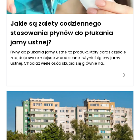
Jakie są zalety codziennego
stosowania płynów do płukania
jamy ustnej?
Płyny do płukania jamy ustnej to produkt, który coraz częściej
znajduje swoje miejsce w codziennej rutynie higieny jamy
ustnej. Chociaż wiele osób skupia się głównie na
szczotkowaniu zębów i nitkowaniu, codzienne stosowanie
płynów do płukania jamy ustnej może przynieść szereg
korzyści, które warto rozważyć. Przede wszystkim, stosowanie
płynów do płukania jamy ustnej może znacząco wpłynąć na
ogólny stan zdrowia jamy ustnej, eliminując bakterie, które są
odpowiedzialne za powstawanie próchnicy oraz chorób
przyzębia.