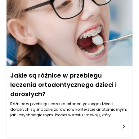
wilgoci. Producent drzwi zewnętrznych często wskazuje na
konkretny rodzaj drewna wykorzystywanego w produkcji,
ponieważ gatunki takie jak dąb czy mahoń nie tylko
przyciągają wzrok swoją estetyką, ale również zapewniają
trwałość i odporność na działanie warunków
atmosferycznych. Importujące drewno z innych krajów często
wiąże się z koniecznością dodatkowego zabezpieczania i
konserwacji, co wpływa na długoterminowy komfort
użytkowania i konieczność podejmowania regularnych
działań pielęgnacyjnych.
Jakie są różnice w przebiegu
leczenia ortodontycznego dzieci i
dorosłych?
Różnice w przebiegu leczenia ortodontycznego dzieci i
dorosłych są znaczne, zarówno w kontekście anatomicznym,
jak i psychologicznym. Proces wzrostu i rozwoju, który
zachodzi u dzieci, stanowi kluczowy element leczenia
ortodontycznego w tym wieku. Dziecięce szczęki i zęby są w
fazie aktywnego wzrostu, co oznacza, że ortodonta ma więcej
możliwości korygowania nieprawidłowości