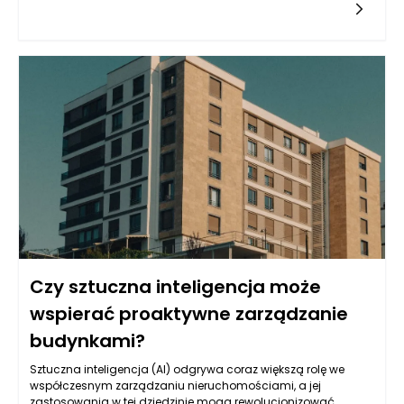
pacjenci mają okazję do częstego poddawania się
rutynowym badaniom. W trakcie tych wizyt, dentysta ma
możliwość zauważenia nieprawidłowości, które mogą
wskazywać na rozwijający się nowotwór. Ważne jest, aby
pacjenci zdawali sobie sprawę z tego, że ich dentysta jest
często pierwszym specjalistą, który może wykryć niepokojące
zmiany w jamie ustnej, zanim jeszcze staną się one
poważnym zagrożeniem dla zdrowia.
Czy sztuczna inteligencja może
wspierać proaktywne zarządzanie
budynkami?
Sztuczna inteligencja (AI) odgrywa coraz większą rolę we
współczesnym zarządzaniu nieruchomościami, a jej
zastosowania w tej dziedzinie mogą rewolucjonizować