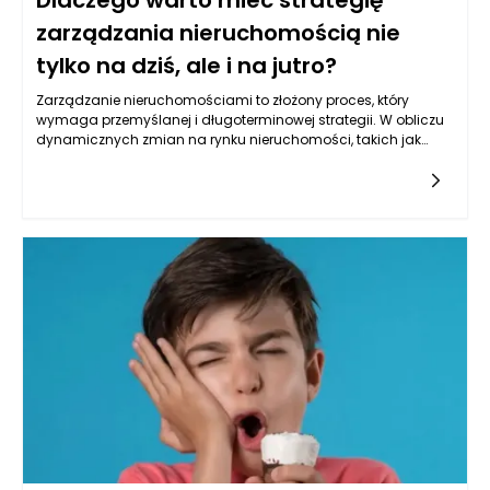
Dlaczego warto mieć strategię
zarządzania nieruchomością nie
tylko na dziś, ale i na jutro?
Zarządzanie nieruchomościami to złożony proces, który
wymaga przemyślanej i długoterminowej strategii. W obliczu
dynamicznych zmian na rynku nieruchomości, takich jak
wahania cen, zmieniające się preferencje najemców i nowe
regulacje prawne, kluczowe staje się nie tylko podejście
reaktywne, ale i proaktywne. Dzierżenie nieruchomości w
obliczu rywalizującego rynku wymaga od zarządców
znajomości aktualnych trendów, ale także umiejętności
przewidywania przyszłych potrzeb i wyzwań. Opracowanie
kompleksowej strategii zarządzania nieruchomościami to nie
tylko inwestycja w dzisiejsze zyski, ale także w przyszły rozwój i
bezpieczeństwo finansowe.