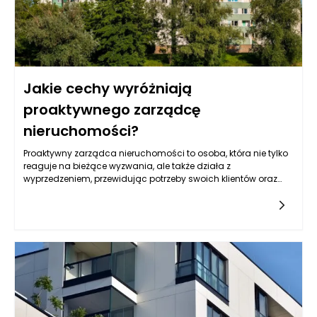
Jakie cechy wyróżniają
proaktywnego zarządcę
nieruchomości?
Proaktywny zarządca nieruchomości to osoba, która nie tylko
reaguje na bieżące wyzwania, ale także działa z
wyprzedzeniem, przewidując potrzeby swoich klientów oraz
sytuacje, które mogą wpłynąć na stan zarządzanych
obiektów. W zakresie zarządzania nieruchomościami
kluczowe są umiejętności planowania i organizacji, które
pozwalają na zminimalizowanie ryzyka i maksymalizację
wartości inwestycji. Proaktywny zarządca potrafi dostrzegać
problemy, zanim staną się one poważnymi kryzysami, dzięki
czemu jego działania przekładają się na lepszą efektywność
operacyjną oraz zadowolenie najemców.