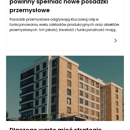
powinny spełniać nowe posadzki
przemysłowe
Posadzki przemysłowe odgrywają kluczową rolę w
funkcjonowaniu wielu zakładów produkcyjnych oraz obiektów
przemysłowych. Ich jakość, trwałość i funkcjonalność mają
wpływ na efektywność pracy oraz bezpieczeństwo
pracowników. Aby zapewnić wysoką jakość nowych posadzek
przemysłowych, należy zwrócić uwagę na szereg kryteriów
odbioru technicznego. W każdym krytycznym etapie oceny
należy zweryfikować różne aspekty, które wpływają na
trwałość i użytkowość podłoża.