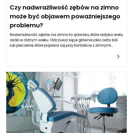
Czy nadwrażliwość zębów na zimno
może być objawem poważniejszego
problemu?
Nadwrażliwość zębów na zimno to zjawisko, które dotyka wielu
osób w różnym wieku. Odczuwa się je głównie jako ostry ból
lub pieczenie, które pojawia się przy kontakcie z zimnymi
substancjami, takimi jak lód, zimne napoje czy zimne
powietrze. Chociaż nadwrażliwość zębów na zimno może
wynikać z różnych, mniej groźnych przyczyn, istnieje również
ryzyko, że jest ona objawem poważniejszych problemów
stomatologicznych. Wiele osób, które doświadczają tego
rodzaju dyskomfortu, nie zdaje sobie sprawy z tego, że może to
być sygnał, który powinien ich skłonić do wizyty u dentysty.
Przede wszystkim, nadwrażliwość zębów na zimno może być
oznaką erozji szkliwa, co wiąże się z utratą ochronnej powłoki
zęba, co z kolei może prowadzić do dalszych uszkodzeń i
problemów z zębami.