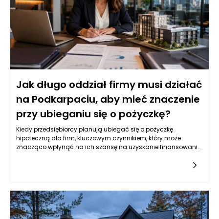
wzrostu. W związku z tym, jeżeli firma działa w regionie, który
nie wygląda obiecująco, jej zdolność kredytowa może być
oceniana surowiej.
Jak długo oddział firmy musi działać
na Podkarpaciu, aby mieć znaczenie
przy ubieganiu się o pożyczkę?
Kiedy przedsiębiorcy planują ubiegać się o pożyczkę
hipoteczną dla firm, kluczowym czynnikiem, który może
znacząco wpłynąć na ich szansę na uzyskanie finansowania,
jest czas, przez jaki ich oddział działa na danym terenie, w tym
przypadku w województwie podkarpackim. Wiele instytucji
finansowych stawia sobie za cel wspieranie lokalnych
przedsiębiorstw, dlatego długość działalności w regionie
często jest jednym z kryteriów oceny wiarygodności
wnioskodawcy. Większa obecność na rynku lokalnym
oznacza zazwyczaj lepsze zrozumienie lokalnych realiów, co z
kolei może przekładać się na pozytywną ocenę wniosku o