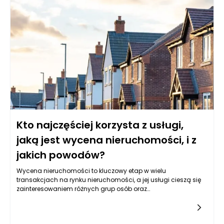
zastosowanie technologii umożliwiających precyzyjne, a
zarazem łagodne przemieszczanie i układanie produktów.
Paletyzator, który został odpowiednio skonfigurowany pod
kątem wrażliwych materiałów, potrafi dopasować swoją
pracę do wymagań konkretnego rodzaju opakowania. W
efekcie automatyzacja nie tylko przyspiesza proces
pakowania, ale również zapewnia pełne bezpieczeństwo
transportowanych towarów. To sprawia, że nawet w branżach
o wysokim ryzyku uszkodzeń, paletyzator stanowi realne
wsparcie dla produkcji i logistyki.
Kto najczęściej korzysta z usługi,
jaką jest wycena nieruchomości, i z
jakich powodów?
Wycena nieruchomości to kluczowy etap w wielu
transakcjach na rynku nieruchomości, a jej usługi cieszą się
zainteresowaniem różnych grup osób oraz
instytucji. Najczęściej korzystają z niej właściciele
nieruchomości, kupujący, sprzedający, inwestorzy, banki oraz
różne instytucje publiczne. Każda z tych grup ma swoje