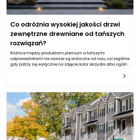
Co odróżnia wysokiej jakości drzwi
zewnętrzne drewniane od tańszych
rozwiązań?
Różnice między produktami premium a tańszymi
odpowiednikami nie zawsze są widoczne od razu, szczególnie
gdy patrzy się wyłącznie na zdjęcie, kolor skrzydła albo ogólny
wzór. Drzwi zewnętrzne drewniane mogą wyglądać podobnie
na pierwszy rzut oka, ale ich rzeczywista jakość ujawnia się
dopiero w konstrukcji, rodzaju drewna, stabilności wymiarowej,
izolacyjności, zabezpieczeniach, powłoce lakierniczej oraz
precyzji wykonania. Tańsze rozwiązania często kuszą niższą
ceną, jednak mogą oznaczać kompromisy w zakresie
trwałości, odporności na wilgoć, szczelności, jakości okuć czy
żywotności powłoki ochronnej. W praktyce drzwi wejściowe są
intensywnie eksploatowane każdego dnia, a jednocześnie
muszą radzić sobie z deszczem, mrozem, słońcem, zmianami
temperatury i naprężeniami wynikającymi z pracy materiału.
Dlatego najważniejsze jest spojrzenie na zakup w dłuższej
perspektywie. Produkt dobrej klasy nie tylko lepiej wygląda, ale