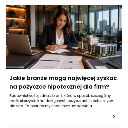
pożyczkami hipotecznymi, oraz jakie warunki musi spełnić
firma, aby mieć szansę na ich uzyskanie. Zrozumienie tych
zasad jest fundamentalne, gdyż pożyczki hipoteczne często
wiążą się z konkretnymi wymogami dotyczącymi lokalizacji i
działalności firmy.
Jakie branże mogą najwięcej zyskać
na pożyczce hipotecznej dla firm?
Budownictwo to jedna z branż, która w sposób szczególny
może skorzystać na dostępnych pożyczkach hipotecznych
dla firm. Te instrumenty finansowe umożliwiają
przedsiębiorcom pozyskiwanie kapitału na inwestycje w
nieruchomości, niezbędne dla realizacji projektów
budowlanych. Wiele firm budowlanych boryka się z
problemem niedoboru płynności finansowej, co może