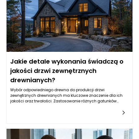
pożyczkę.
Jakie detale wykonania świadczą o
jakości drzwi zewnętrznych
drewnianych?
Wybór odpowiedniego drewna do produkcji drzwi
zewnętrznych drewnianych ma kluczowe znaczenie dla ich
jakości oraz trwałości. Zastosowanie różnych gatunków
drewna wpływa na estetykę, wytrzymałość i odporność na
warunki atmosferyczne. Największym uznaniem wśród
producentów drzwi cieszy się drewno dębowe, które
charakteryzuje się bardzo wysoką odpornością na
uszkodzenia oraz wpływ warunków otoczenia. Może stawać
się bardzo atrakcyjne wizualnie, podkreślając naturalne słoje