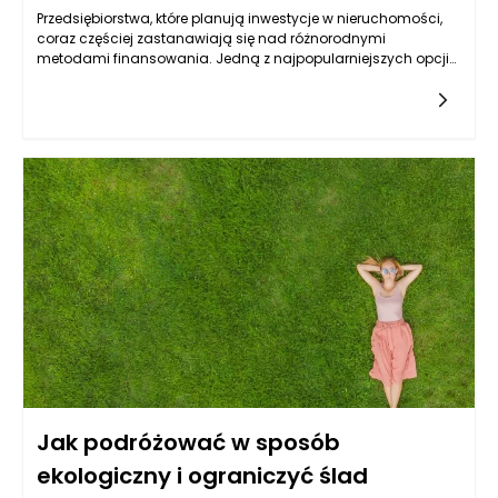
Przedsiębiorstwa, które planują inwestycje w nieruchomości,
coraz częściej zastanawiają się nad różnorodnymi
metodami finansowania. Jedną z najpopularniejszych opcji
jest pożyczka hipoteczna dla firm. To rozwiązanie, które
umożliwia przedsiębiorstwom uzyskanie kapitału na zakup
nieruchomości, wykorzystując samą nieruchomość jako
zabezpieczenie. Kluczowe w tym procesie jest zrozumienie,
jakie wymagania stawia bank oraz jakie możliwości i
ograniczenia niesie za sobą taka forma finansowania.
Przyjaciele biznesu, którzy zdecydują się na to rozwiązanie,
powinni zwrócić uwagę na czynniki takie jak dokumentacja
wymagane przez bank, zdolność kredytowa oraz lokalizacja
samej nieruchomości, co wpłynie na decyzję instytucji
finansowej.
Jak podróżować w sposób
ekologiczny i ograniczyć ślad