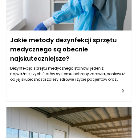
Jakie metody dezynfekcji sprzętu
medycznego są obecnie
najskuteczniejsze?
Dezynfekcja sprzętu medycznego stanowi jeden z
najważniejszych filarów systemu ochrony zdrowia, ponieważ
od jej skuteczności zależy zdrowie i życie pacjentów oraz
bezpieczeństwo personelu. Nawet niewielkie zaniedbania w
tym obszarze mogą prowadzić do poważnych konsekwencji,
takich jak zakażenia szpitalne, które należą do
najtrudniejszych powikłań w leczeniu. Dzisiejsze podejście do
dezynfekcji wykracza poza proste stosowanie środków
chemicznych – łączy wiedzę z zakresu mikrobiologii,
rygorystyczne procedury sanitarne oraz innowacyjne
technologie, które wspierają skuteczne usuwanie patogenów.
Niezastąpione okazują się tutaj płyny do dezynfekcji urządzeń,
które pozwalają utrzymać wysoki poziom higieny i zgodność z