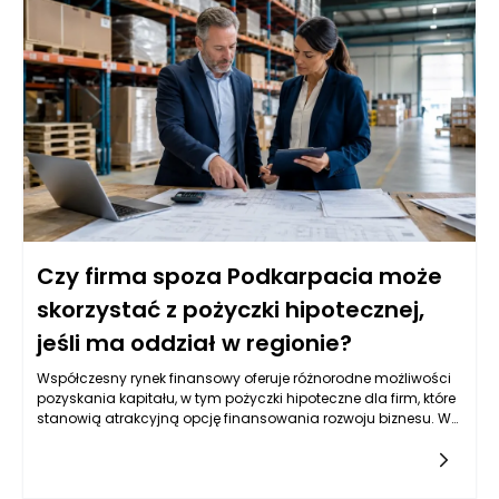
długoterminowa, która może zwiększać kapitał firmy w miarę
upływu czasu, co czyni ją bardziej atrakcyjną dla inwestorów.
Posiadanie nieruchomości stwarza też możliwości lepszego
zarządzania przestrzenią, dostosowywania jej do unikalnych
potrzeb biznesowych oraz zwiększenia efektywności
operacyjnej.
Czy firma spoza Podkarpacia może
skorzystać z pożyczki hipotecznej,
jeśli ma oddział w regionie?
Współczesny rynek finansowy oferuje różnorodne możliwości
pozyskania kapitału, w tym pożyczki hipoteczne dla firm, które
stanowią atrakcyjną opcję finansowania rozwoju biznesu. W
przypadku przedsiębiorstw zarejestrowanych poza
Podkarpaciem, ale posiadających oddział w tym regionie,
pojawia się pytanie o dostępność takich form wsparcia.
Kluczowym zagadnieniem jest zrozumienie reguł, które rządzą