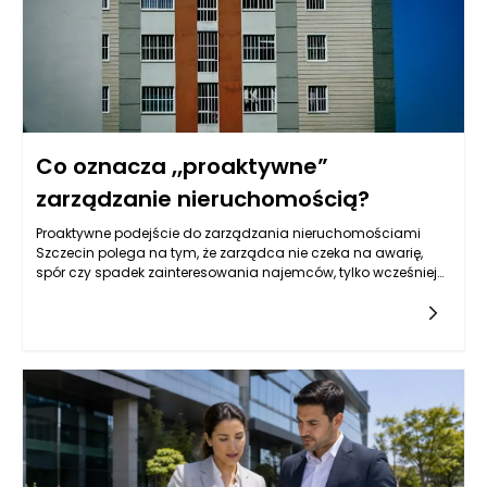
dobrym znakiem jakości są też warstwy zabezpieczające
drewno, które chronią je przed wilgocią i insektami.
Co oznacza „proaktywne”
zarządzanie nieruchomością?
Proaktywne podejście do zarządzania nieruchomościami
Szczecin polega na tym, że zarządca nie czeka na awarię,
spór czy spadek zainteresowania najemców, tylko wcześniej
identyfikuje ryzyka i planuje działania, które mają im zapobiec.
W praktyce jest to model oparty na antycypacji: tworzeniu
harmonogramów przeglądów, analizowaniu danych z
eksploatacji budynku, kontrolowaniu kosztów w cyklu życia
obiektu oraz prowadzeniu uporządkowanej komunikacji z
właścicielem i użytkownikami. Tak rozumiane zarządzanie
nieruchomościami jest bardziej „systemem” niż serią
doraźnych interwencji – obejmuje zarówno technikę budynku,
jak i finanse, dokumentację, relacje z najemcami oraz
strategię rynkową. Efekt ma być mierzalny: stabilniejszy