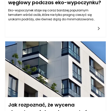
węglowy podczas eko-wypoczynku?
Eko-wypoczynek staje się coraz bardziej popularnym
tematem wśród osób, które nie tylko pragną cieszyć się
urokami podróży, ale również dążą do minimalizowania
swojego wpływu na środowisko. Kluczowym krokiem w
ekologicznym podróżowaniu jest świadomy wybór środków
transportu. Preferowanie komunikacji publicznej,
samochodów elektrycznych bądź rowerów, zamiast
korzystania z samolotów czy samochodów spalinowych, to
niezwykle istotny element, który pomoże w znaczący sposób
zmniejszyć ślad węglowy. Ponadto warto zastanowić się nad
wyborem miejsca docelowego — wybieranie lokalnych
atrakcji może przyczynić się do ograniczenia przelotów i
związanych z nimi emisji CO2.
Jak rozpoznać, że wycena