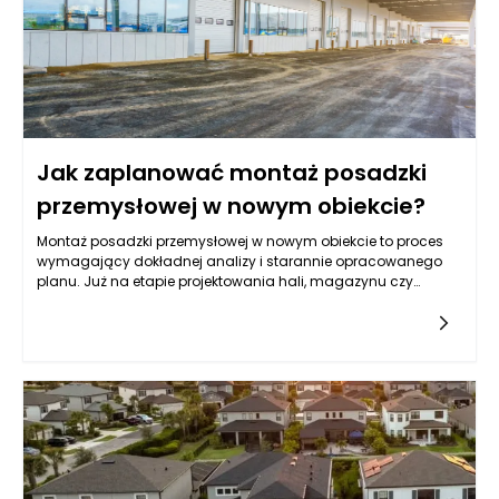
międzynarodowymi normami epidemiologicznymi.
Jak zaplanować montaż posadzki
przemysłowej w nowym obiekcie?
Montaż posadzki przemysłowej w nowym obiekcie to proces
wymagający dokładnej analizy i starannie opracowanego
planu. Już na etapie projektowania hali, magazynu czy
zakładu produkcyjnego należy uwzględnić, jaki rodzaj
posadzki przemysłowej będzie najbardziej odpowiedni do
przewidywanych warunków użytkowania. Wybór nie może być
przypadkowy – to decyzja, która wpływa na trwałość całej
konstrukcji oraz bezpieczeństwo pracowników. Posadzki
przemysłowe betonowe, żywiczne, epoksydowe czy
poliuretanowe różnią się parametrami, dlatego tak ważne jest
dopasowanie rozwiązania do specyfiki działalności.
Odpowiednia strategia montażu pozwala uniknąć błędów
wykonawczych, a tym samym ogranicza ryzyko kosztownych