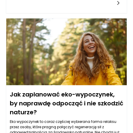
codziennej obsłudze nieruchomości może zminimalizować
ryzyko wystąpienia problemów, które mogłyby wpłynąć na
komfort mieszkańców, a także na wartość samej
nieruchomości. Kluczem do skutecznego zarządzania
nieruchomościami Szczecin jest bowiem nie tylko reagowanie
na sytuacje kryzysowe, ale przede wszystkim ich
przewidywanie i unikanie. By zrealizować tę ideę, warto
opracować kompleksowy plan, który obejmuje zarówno
aspekty techniczne, jak i organizacyjne.
Jak zaplanować eko-wypoczynek,
by naprawdę odpocząć i nie szkodzić
naturze?
Eko wypoczynek to coraz częściej wybierana forma relaksu
przez osoby, które pragną połączyć regenerację sił z
odpowiedzialnością za środowisko naturalne. Nie chodzi już