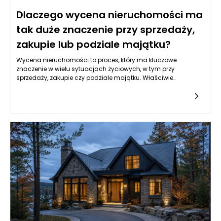
Dlaczego wycena nieruchomości ma
tak duże znaczenie przy sprzedaży,
zakupie lub podziale majątku?
Wycena nieruchomości to proces, który ma kluczowe
znaczenie w wielu sytuacjach życiowych, w tym przy
sprzedaży, zakupie czy podziale majątku. Właściwie
przeprowadzona wycena dostarcza obiektywnych informacji
na temat wartości rynkowej nieruchomości, co jest
fundamentem podejmowania świadomych decyzji. Jeśli
zastanawiamy się nad sprzedażą swojego domu lub
mieszkania, kluczowym jest, aby na etapie przygotowań
uwzględnić staranną wycenę. To ona pozwala ustalić realny
poziom cenowy, który coraz częściej decyduje o tym, czy
konkretna oferta się sprzeda, a jeśli tak, to w jakim czasie.