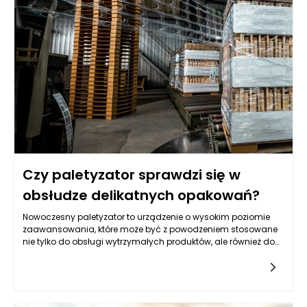
zewnętrznych, który oferuje niższe ceny, może często korzystać
z tańszych surowców lub mniej starannej obróbki, co wpływa
na ogólną jakość. Czasami oszczędność na etapie zakupu
przekłada się na późniejsze wydatki związane z utrzymaniem
lub wymianą. Każdy klient winien zadać sobie pytanie, czy
zaoszczędzone pieniądze nie są w ostatecznym rozrachunku
o wiele droższe w perspektywie kilku lat.
Czy paletyzator sprawdzi się w
obsłudze delikatnych opakowań?
Nowoczesny paletyzator to urządzenie o wysokim poziomie
zaawansowania, które może być z powodzeniem stosowane
nie tylko do obsługi wytrzymałych produktów, ale również do
delikatnych opakowań wymagających szczególnej
ostrożności. Mowa tu m.in. o szklanych butelkach, puszkach
aluminiowych, ceramicznych pojemnikach czy
opakowaniach spożywczych wykonanych z cienkiego
plastiku. W takich przypadkach kluczowe znaczenie ma