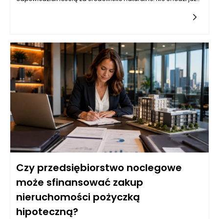
wyłącznie o wybór lokalizacji z dala od zgiełku miast, ale o
całe podejście do odpoczynku – świadome, uważne,
przemyślane. Planowanie takiego urlopu to nie tylko szansa
na głębsze połączenie z przyrodą, ale także okazja do
ograniczenia własnego śladu węglowego. Decydując się na
eko wypoczynek, warto zwrócić uwagę na to, jak podróżujemy,
co spożywamy, jakie aktywności wybieramy i jakie przedmioty
zabieramy ze sobą. To kompleksowe podejście pozwala
odpocząć bez wyrzutów sumienia i jednocześnie przyczynia
się do ochrony planety. Odpowiednio zaplanowany eko
wypoczynek daje nie tylko odprężenie, ale także poczucie
sensu – że nawet podczas relaksu możemy działać
odpowiedzialnie i z korzyścią dla świata, który nas otacza.
Czy przedsiębiorstwo noclegowe
może sfinansować zakup
nieruchomości pożyczką
hipoteczną?