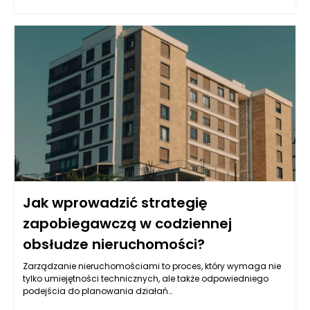
finansowych. W takim kontekście pożyczka hipoteczna dla
firm Rzeszów staje się atrakcyjną opcją. Działa ona na
zasadzie zabezpieczenia pożyczonej kwoty hipoteką na
nieruchomości. Taki mechanizm pozwala na uzyskanie
relatywnie dużych sum, które mogą być wykorzystane na
różnorodne cele związane z prowadzeniem działalności
gospodarczej. Umożliwia to nie tylko rozwój lokalnych
przedsiębiorstw, ale również przyczynia się do podniesienia
konkurencyjności regionu.
Jak wprowadzić strategię
zapobiegawczą w codziennej
obsłudze nieruchomości?
Zarządzanie nieruchomościami to proces, który wymaga nie
tylko umiejętności technicznych, ale także odpowiedniego
podejścia do planowania działań
zapobiegawczych. Wprowadzenie strategii zapobiegawczej w