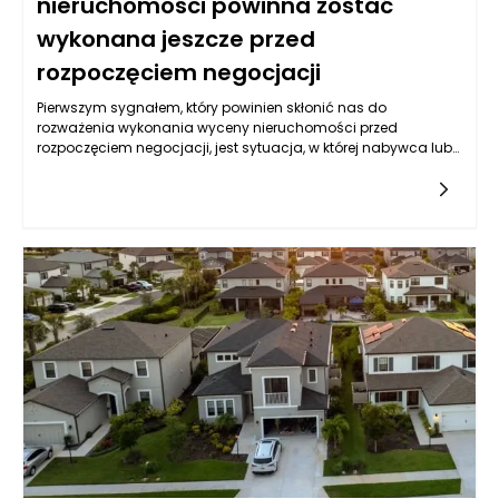
nieruchomości powinna zostać
wykonana jeszcze przed
rozpoczęciem negocjacji
Pierwszym sygnałem, który powinien skłonić nas do
rozważenia wykonania wyceny nieruchomości przed
rozpoczęciem negocjacji, jest sytuacja, w której nabywca lub
sprzedawca nie ma jasnej wiedzy o aktualnej wartości
rynkowej obiektu. W świecie nieruchomości, cena, którą
jesteśmy skłonni zapłacić lub przyjąć, nie zawsze odpowiada
wartości rynkowej. Wiele czynników, takich jak lokalizacja, stan
prawny, infrastruktura czy trend rynkowy wpływają na realną
wartość nieruchomości. Bez wyceny nieruchomości istnieje
duże ryzyko, że obie strony będą bazować na błędnych
założeniach i późniejszych negocjacjach mogą brakować
merytorycznej podstawy.