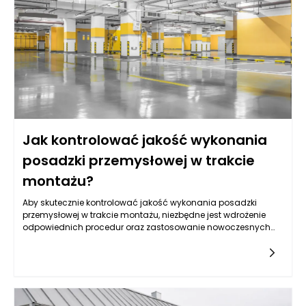
wpłynąć na decyzje związane z posiadanym majątkiem.
Jak kontrolować jakość wykonania
posadzki przemysłowej w trakcie
montażu?
Aby skutecznie kontrolować jakość wykonania posadzki
przemysłowej w trakcie montażu, niezbędne jest wdrożenie
odpowiednich procedur oraz zastosowanie nowoczesnych
narzędzi i technologii. Kontrola jakości powinna zaczynać się
jeszcze przed rozpoczęciem montażu, gdyż odpowiednie
przygotowanie i planowanie są kluczem do sukcesu. Kiedy
godne uwagi są już materiały, które mają zostać
wykorzystane, a także wszelkie informacje dotyczące
warunków, w jakich będzie realizowany projekt, na pewno