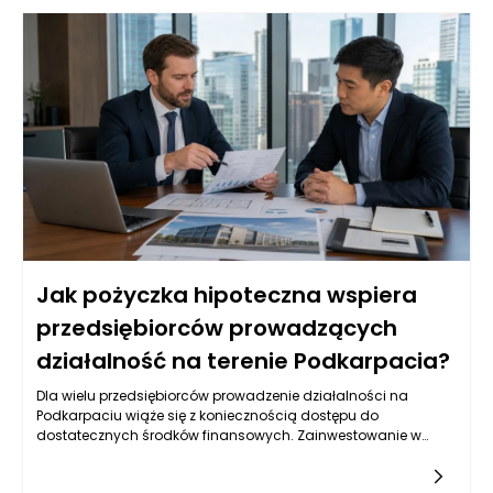
hamować rozwój i realizację nowych inwestycji. Dzięki
pożyczkom hipotecznym, przedsiębiorcy mogą zainwestować
w zakup działek, budowę nowych obiektów czy remont
istniejących. Przykłady takich inwestycji obejmują zarówno
duże projekty komercyjne, jak i mniejsze inwestycje w sektorze
mieszkalnym. Możliwość zabezpieczenia pożyczki hipoteką
zwiększa bezpieczeństwo transakcji zarówno dla
kredytobiorcy, jak i dla instytucji finansowych, co sprzyja
rozwojowi rynku budowlanego.
Jak pożyczka hipoteczna wspiera
przedsiębiorców prowadzących
działalność na terenie Podkarpacia?
Dla wielu przedsiębiorców prowadzenie działalności na
Podkarpaciu wiąże się z koniecznością dostępu do
dostatecznych środków finansowych. Zainwestowanie w
rozwój firmy, zakup nowego sprzętu czy modernizacja
pomieszczeń często wymaga znacznych nakładów