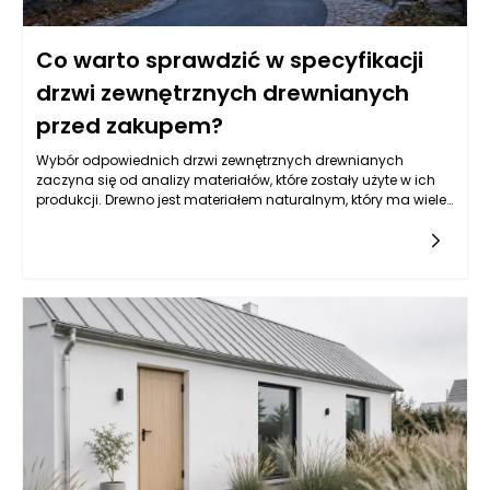
Co warto sprawdzić w specyfikacji
drzwi zewnętrznych drewnianych
przed zakupem?
Wybór odpowiednich drzwi zewnętrznych drewnianych
zaczyna się od analizy materiałów, które zostały użyte w ich
produkcji. Drewno jest materiałem naturalnym, który ma wiele
zalet, ale również wymaga odpowiedniego traktowania.
Popularne surowce to na przykład sosna, dąb, merbau czy
teak. Sosna jest najczęściej wybieranym materiałem ze
względu na swoją dostępność i korzystną cenę, jednak
najczęściej jest poddawana impregnacji, by zwiększyć jej
odporność na warunki atmosferyczne. Dąb to materiał
niezwykle trwały i odporny na uszkodzenia, ale ceny takich
drzwi mogą być znacznie wyższe. Merbau i teak wyróżniają się
dużą odpornością na wilgoć i są często stosowane w
regionach o trudnych warunkach klimatycznych. Warto
zwrócić uwagę, czy producent drzwi zewnętrznych stosuje
odpowiednie impregnaty i lakiery, które będą chronić drewno
przed szkodliwymi czynnikami zewnętrznymi, takimi jak
promieniowanie UV czy wilgoć.