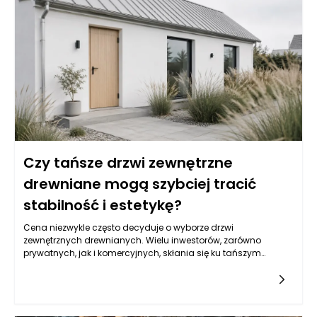
łatwiej będzie skutecznie monitorować jakość posadzki
przemysłowej. Istotne jest, aby zarówno projektanci, jak i
wykonawcy posiadanego obiektu byli dobrze zorganizowani
oraz by wszyscy uczestnicy procesu budowlanego mieli pełne
wytyczne dotyczące zamierzonych materiałów i technik.
Czy tańsze drzwi zewnętrzne
drewniane mogą szybciej tracić
stabilność i estetykę?
Cena niezwykle często decyduje o wyborze drzwi
zewnętrznych drewnianych. Wielu inwestorów, zarówno
prywatnych, jak i komercyjnych, skłania się ku tańszym
rozwiązaniom, sugerując się ich dostępnością i wyglądem.
Tańsze drzwi mogą wydawać się atrakcyjną opcją na
pierwszy rzut oka, jednak ich konstrukcja i zastosowane
materiały mogą znacząco wpływać na trwałość i estetykę
produktu. Warto zwrócić uwagę, że producent drzwi