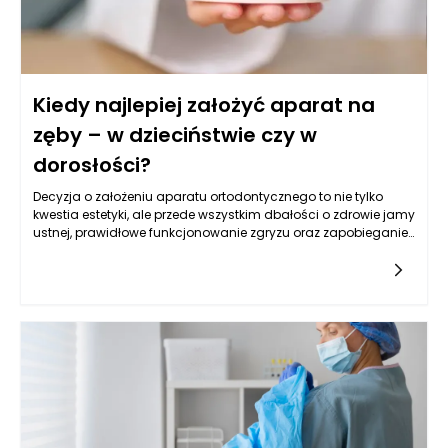
Kiedy najlepiej założyć aparat na
zęby – w dzieciństwie czy w
dorosłości?
Decyzja o założeniu aparatu ortodontycznego to nie tylko
kwestia estetyki, ale przede wszystkim dbałości o zdrowie jamy
ustnej, prawidłowe funkcjonowanie zgryzu oraz zapobieganie
poważniejszym problemom stomatologicznym w przyszłości.
Wybór odpowiedniego momentu leczenia wymaga dokładnej
analizy stanu uzębienia, etapu rozwoju szczęk oraz
indywidualnych potrzeb pacjenta. Współczesna ortodoncja
produkty oferuje szeroką gamę rozwiązań, które umożliwiają
skuteczną terapię zarówno u dzieci, jak i u dorosłych, dlatego
ważne jest, aby zrozumieć, jakie korzyści i wyzwania wiążą się
z rozpoczęciem leczenia w różnych etapach życia.
Odpowiednio wczesna konsultacja z ortodontą pozwala nie
tylko uniknąć powikłań, ale także skrócić czas leczenia, dzięki
czemu efekty mogą być trwalsze i bardziej satysfakcjonujące.