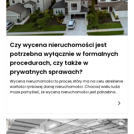
napraw w przyszłości.
Czy wycena nieruchomości jest
potrzebna wyłącznie w formalnych
procedurach, czy także w
prywatnych sprawach?
Wycena nieruchomości to proces, który ma na celu określenie
wartości rynkowej danej nieruchomości. Chociaż wielu ludzi
może pomyśleć, że wycena nieruchomości jest potrzebna
wyłącznie w kontekście formalnych procedur, na przykład
podczas sprzedaży, zakupu, czy też w ramach postępowania
spadkowego, rzeczywistość jest znacznie bardziej
złożona. Wycena nieruchomości ma zastosowanie w wielu
różnych sytuacjach, zarówno formalnych, jak i prywatnych.
Jej rola wykracza poza ramy obligacji prawnych,
dostarczając cennych informacji, które mogą znacząco