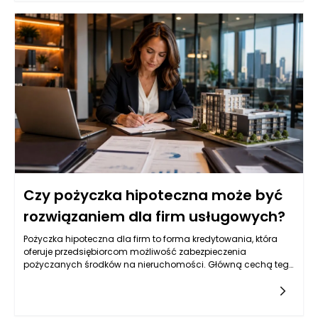
unikalne potrzeby oraz powody do skorzystania z tego typu
usług, co sprawia, że rynek wyceny nieruchomości jest
zróżnicowany i dynamiczny.
Czy pożyczka hipoteczna może być
rozwiązaniem dla firm usługowych?
Pożyczka hipoteczna dla firm to forma kredytowania, która
oferuje przedsiębiorcom możliwość zabezpieczenia
pożyczanych środków na nieruchomości. Główną cechą tego
instrumentu finansowego jest wykorzystywanie wartość
posiadanych przez firmę lokali, budynków czy gruntów jako
zabezpieczenia. W porównaniu do innych form finansowania,
takich jak kredyty bankowe, pożyczki hipoteczne zazwyczaj