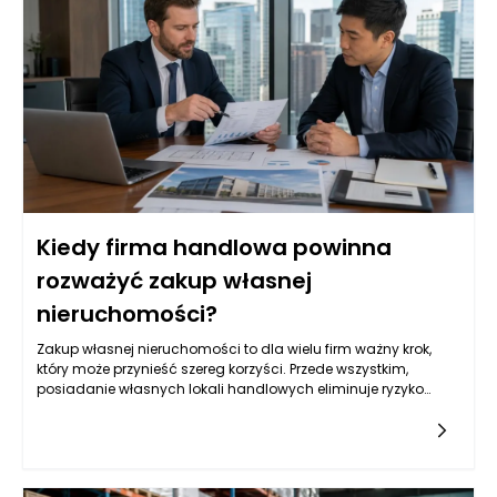
oraz usłojenie, co nadaje drzwiom wyjątkowego charakteru.
Innym popularnym wyborem jest drewno mahoniowe, cenione
za swoje właściwości eleganckiego wyglądu oraz doskonałą
odporność na wilgoć. Jednocześnie, wybierając producenta
drzwi zewnętrznych, należy zwrócić uwagę na to, czy
wykorzystuje on drewno sezonowane, które jest bardziej
stabilne pod względem wymiarów i mniej podatne na pękanie
czy deformacje. W przypadku drzwi zewnętrznych,
odpowiednia selekcja drewna ma znaczenie nie tylko
estetyczne, lecz również praktyczne, zapewniając
bezpieczeństwo i trwałość.
Kiedy firma handlowa powinna
rozważyć zakup własnej
nieruchomości?
Zakup własnej nieruchomości to dla wielu firm ważny krok,
który może przynieść szereg korzyści. Przede wszystkim,
posiadanie własnych lokali handlowych eliminuje ryzyko
wzrostu czynszów oraz niepewności związanej z wynajmem.
Długoterminowe inwestycje w nieruchomości mogą również
przyczynić się do stabilizacji kosztów operacyjnych i
zwiększyć przewidywalność wydatków. Ponadto własność
nieruchomości może być postrzegana jako strategia