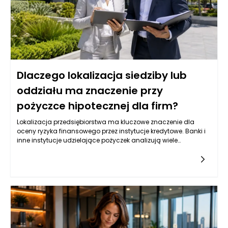
cashflow, mniejsze ryzyko przestojów, lepszy stan techniczny,
wyższa przewidywalność wydatków oraz wyższa
atrakcyjność nieruchomości na tle konkurencji.
Dlaczego lokalizacja siedziby lub
oddziału ma znaczenie przy
pożyczce hipotecznej dla firm?
Lokalizacja przedsiębiorstwa ma kluczowe znaczenie dla
oceny ryzyka finansowego przez instytucje kredytowe. Banki i
inne instytucje udzielające pożyczek analizują wiele
czynników, a jednym z najważniejszych jest lokalizacja.
Przykładowo, firmy z siedzibą w dynamicznie rozwijających się
miastach lub rejonach z silnym rynkiem mogą liczyć na
korzystniejsze warunki finansowania. Przeciwnie,
przedsiębiorstwa usytuowane w obszarach gospodarczo
zaniedbanych mogą napotykać dodatkowe trudności w
uzyskaniu pożyczki hipotecznej dla firm. Instytucje kredytowe
dokonują oceny ryzyka na podstawie nie tylko sytuacji
ekonomicznej danego regionu, ale także jego potencjału